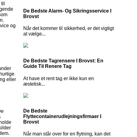
til
iggende
De Bedste Alarm- Og Sikringsservice I
åsom
Brovst
m.
rvice og
Når det kommer til sikkerhed, er det vigtigt
at vælge...
De Bedste Tagrensere I Brovst: En
Guide Til Renere Tag
runder
hurtige
At have et rent tag er ikke kun en
ng eller
æstetisk...
De Bedste
De
Flyttecontainerudlejningsfirmaer I
s
Brovst
 holde
kilder
 dem.
Når man står over for en flytning, kan det