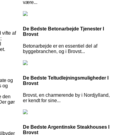
være...
De Bedste Betonarbejde Tjenester I
vifte af
Brovst
;
l
Betonarbejde er en essentiel del af
et.
byggebranchen, og i Brovst...
De Bedste Teltudlejningsmuligheder I
vate og
Brovst
s og
Brovst, en charmerende by i Nordjylland,
re den
er kendt for sine...
 Der gør
De Bedste Argentinske Steakhouses I
Brovst
tilbyder