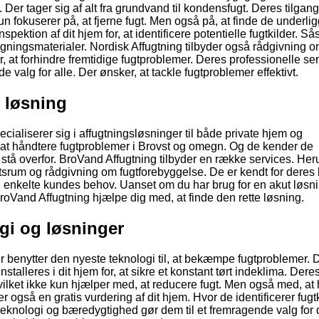
 Der tager sig af alt fra grundvand til kondensfugt. Deres tilgang 
 kun fokuserer på, at fjerne fugt. Men også på, at finde de underl
spektion af dit hjem for, at identificere potentielle fugtkilder. S
bygningsmaterialer. Nordisk Affugtning tilbyder også rådgivning o
r, at forhindre fremtidige fugtproblemer. Deres professionelle se
 valg for alle. Der ønsker, at tackle fugtproblemer effektivt.
 løsning
ialiserer sig i affugtningsløsninger til både private hjem og
, at håndtere fugtproblemer i Brovst og omegn. Og de kender de
 stå overfor. BroVand Affugtning tilbyder en række services. He
loftsrum og rådgivning om fugtforebyggelse. De er kendt for deres 
 den enkelte kundes behov. Uanset om du har brug for en akut løsni
BroVand Affugtning hjælpe dig med, at finde den rette løsning.
ogi og løsninger
er benytter den nyeste teknologi til, at bekæmpe fugtproblemer. 
talleres i dit hjem for, at sikre et konstant tørt indeklima. Dere
Hvilket ikke kun hjælper med, at reducere fugt. Men også med, at
 også en gratis vurdering af dit hjem. Hvor de identificerer fugt
teknologi og bæredygtighed gør dem til et fremragende valg for