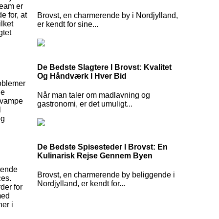
team er
 for, at
Brovst, en charmerende by i Nordjylland,
lket
er kendt for sine...
gtet
De Bedste Slagtere I Brovst: Kvalitet
Og Håndværk I Hver Bid
roblemer
le
Når man taler om madlavning og
elsvampe
gastronomi, er det umuligt...
l
og
De Bedste Spisesteder I Brovst: En
Kulinarisk Rejse Gennem Byen
ttende
Brovst, en charmerende by beliggende i
ces.
Nordjylland, er kendt for...
der for
med
er i