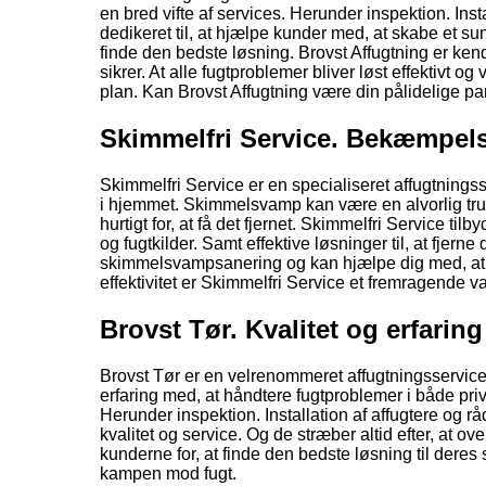
en bred vifte af services. Herunder inspektion. Ins
dedikeret til, at hjælpe kunder med, at skabe et s
finde den bedste løsning. Brovst Affugtning er ke
sikrer. At alle fugtproblemer bliver løst effektivt o
plan. Kan Brovst Affugtning være din pålidelige pa
Skimmelfri Service. Bekæmpel
Skimmelfri Service er en specialiseret affugtnin
i hjemmet. Skimmelsvamp kan være en alvorlig truss
hurtigt for, at få det fjernet. Skimmelfri Service ti
og fugtkilder. Samt effektive løsninger til, at fjer
skimmelsvampsanering og kan hjælpe dig med, at få
effektivitet er Skimmelfri Service et fremragende v
Brovst Tør. Kvalitet og erfaring
Brovst Tør er en velrenommeret affugtningsservice.
erfaring med, at håndtere fugtproblemer i både pri
Herunder inspektion. Installation af affugtere og r
kvalitet og service. Og de stræber altid efter, at
kunderne for, at finde den bedste løsning til deres 
kampen mod fugt.