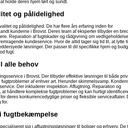
, at holde deres hjem tørt og sundt.
itet og pålidelighed
alitet og pålidelighed. De har flere års erfaring inden for
andt kunderne i Brovst. Deres team af eksperter tilbyder en bred 
gtere. Reparation af fugtskader og rådgivning om vedligeholdelse
mragende kundeservice. Hvor de altid tager sig tid til, at lytte ti
dersyede løsninger. Der passer til dit specifikke hjem og budg
od fugt.
il alle behov
service i Brovst. Der tilbyder effektive løsninger til både pri
tere fugtproblemer af enhver art. Herunder skimmelsvamp. Konden
ervice. Der inkluderer inspektion. Affugtning. Reparation og
l, at håndtere komplekse fugtproblemer og kan hurtigt identifice
 for deres konkurrencedygtige priser og fleksible serviceaftaler.
 for.
r i fugtbekæmpelse
ecialiseret sig i affugtningsløsninger til boliger og erhverv. De 