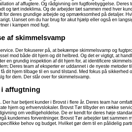
tallation af affugtere. Og rådgivning om fugtforebyggelse. Deres 
undt og tørt indeklima. Og de arbejder tæt sammen med hver kunde
ndt for deres grundige arbejde og opmærksomhed på detaljer. Hvi
g varigt. Uanset om du har brug for akut hjælp eller også en langsi
rtner i kampen mod fugt.
se af skimmelsvamp
gsservice. Der fokuserer på, at bekæmpe skimmelsvamp og fugtp
el mod både dit hjem og dit helbred. Og det er vigtigt, at hand
lbyder en grundig inspektion af dit hjem for, at identificere skimm
ne dem; Deres team af eksperter er uddannet i de nyeste metoder ti
 dit hjem tilbage til en sund tilstand. Med fokus på sikkerhed 
alg for dem. Der står over for skimmelsvamp.
 i affugtning
 Der har betjent kunder i Brovst i flere år. Deres team har omfa
vate hjem og erhvervslokaler. Brovst Tør tilbyder en række servi
ådgivning om vedligeholdelse. De er kendt for deres høje standar
 overgå kundernes forventninger. Brovst Tør arbejder tæt sammen 
specifikke behov og budget. Hvilket gør dem til en pålidelig partn