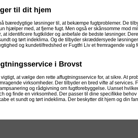
er til dit hjem
r på bæredygtige løsninger til, at bekæmpe fugtproblemer. De til
kun hjælper med, at fjerne fugt. Men også er skånsomme mod mil
for, at identificere fugtkilder og anbefale de bedste løsninger. De
 sundt og tørt indeklima. Og de tilbyder skræddersyede løsninger
gtighed og kundetilfredshed er Fugtfri Liv et fremragende valg 
ugtningsservice i Brovst
 vigtigt, at vælge den rette affugtningsservice for, at sikre. At pr
e fremragende virksomheder. Der tilbyder en bred vifte af services. 
lsvampsanering og rådgivning om fugtforebyggelse. Uanset hvilke
arch og finde en virksomhed. Der passer til dine specifikke behov
be et sundt og tørt indeklima. Der beskytter dit hjem og din fam