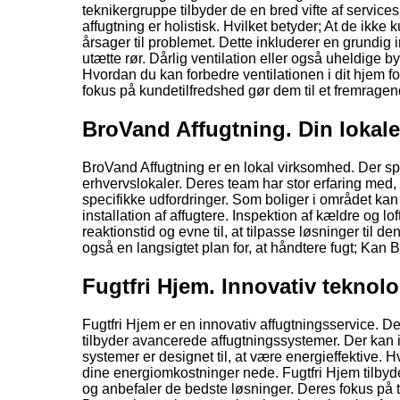
teknikergruppe tilbyder de en bred vifte af services.
affugtning er holistisk. Hvilket betyder; At de ikke
årsager til problemet. Dette inkluderer en grundig in
utætte rør. Dårlig ventilation eller også uheldige 
Hvordan du kan forbedre ventilationen i dit hjem fo
fokus på kundetilfredshed gør dem til et fremragende
BroVand Affugtning. Din lokale
BroVand Affugtning er en lokal virksomhed. Der spec
erhvervslokaler. Deres team har stor erfaring med
specifikke udfordringer. Som boliger i området kan
installation af affugtere. Inspektion af kældre og 
reaktionstid og evne til, at tilpasse løsninger til
også en langsigtet plan for, at håndtere fugt; Kan 
Fugtfri Hjem. Innovativ teknol
Fugtfri Hjem er en innovativ affugtningsservice. D
tilbyder avancerede affugtningssystemer. Der kan ins
systemer er designet til, at være energieffektive. 
dine energiomkostninger nede. Fugtfri Hjem tilbyder
og anbefaler de bedste løsninger. Deres fokus på 