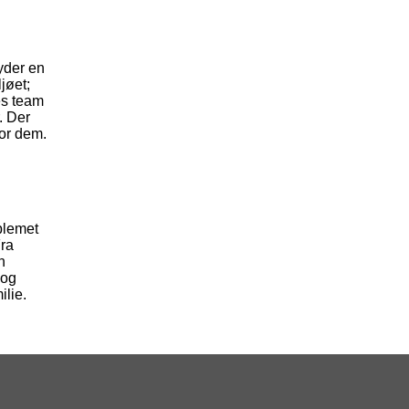
byder en
jøet;
res team
. Der
for dem.
oblemet
Fra
n
 og
ilie.