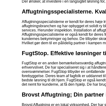
Der ønsker, at investere i en langsigtet løsning for
Affugtningsspecialisterne. Kval
Affugtningsspecialisterne er kendt for deres høje kv
affugtningsbranchen og har opbygget et solidt ry bl
services. Herunder inspektion. Installation af affu
Affugtningsspecialisterne er også kendt for deres fre
kundernes bekymringer og behov. De tilbyder skræd
Hvilket gør dem til en pålidelig partner i kampen m
FugtStop. Effektive løsninger t
FugtStop er en anden bemærkelsesværdig affugtnings
erhvervslivet. De har specialiseret sig i at hånd
oversvømmelser. FugtStop tilbyder en omfattende s
forebyggelse. Deres team af fagfolk er uddannet ti
bedste løsning til dit hjem. FugtStop er også kendt
det nemt for kunderne, at få den hjælp. De har brug
Brovst Affugtning; Din partne
Brovst Affugtning er en lokal virksomhed. Der har sp