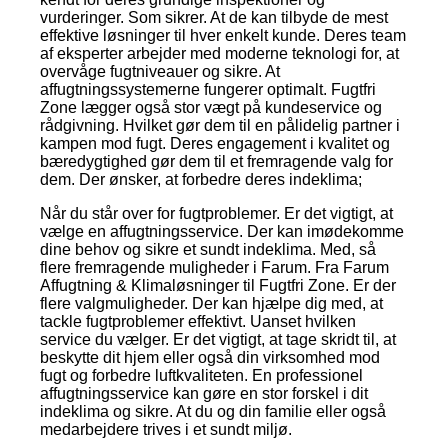
vurderinger. Som sikrer. At de kan tilbyde de mest
effektive løsninger til hver enkelt kunde. Deres team
af eksperter arbejder med moderne teknologi for, at
overvåge fugtniveauer og sikre. At
affugtningssystemerne fungerer optimalt. Fugtfri
Zone lægger også stor vægt på kundeservice og
rådgivning. Hvilket gør dem til en pålidelig partner i
kampen mod fugt. Deres engagement i kvalitet og
bæredygtighed gør dem til et fremragende valg for
dem. Der ønsker, at forbedre deres indeklima;
Når du står over for fugtproblemer. Er det vigtigt, at
vælge en affugtningsservice. Der kan imødekomme
dine behov og sikre et sundt indeklima. Med, så
flere fremragende muligheder i Farum. Fra Farum
Affugtning & Klimaløsninger til Fugtfri Zone. Er der
flere valgmuligheder. Der kan hjælpe dig med, at
tackle fugtproblemer effektivt. Uanset hvilken
service du vælger. Er det vigtigt, at tage skridt til, at
beskytte dit hjem eller også din virksomhed mod
fugt og forbedre luftkvaliteten. En professionel
affugtningsservice kan gøre en stor forskel i dit
indeklima og sikre. At du og din familie eller også
medarbejdere trives i et sundt miljø.