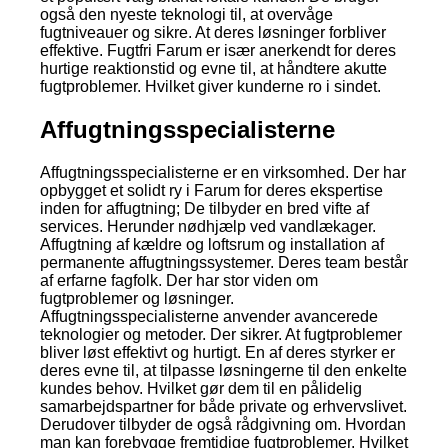
også den nyeste teknologi til, at overvåge
fugtniveauer og sikre. At deres løsninger forbliver
effektive. Fugtfri Farum er især anerkendt for deres
hurtige reaktionstid og evne til, at håndtere akutte
fugtproblemer. Hvilket giver kunderne ro i sindet.
Affugtningsspecialisterne
Affugtningsspecialisterne er en virksomhed. Der har
opbygget et solidt ry i Farum for deres ekspertise
inden for affugtning; De tilbyder en bred vifte af
services. Herunder nødhjælp ved vandlækager.
Affugtning af kældre og loftsrum og installation af
permanente affugtningssystemer. Deres team består
af erfarne fagfolk. Der har stor viden om
fugtproblemer og løsninger.
Affugtningsspecialisterne anvender avancerede
teknologier og metoder. Der sikrer. At fugtproblemer
bliver løst effektivt og hurtigt. En af deres styrker er
deres evne til, at tilpasse løsningerne til den enkelte
kundes behov. Hvilket gør dem til en pålidelig
samarbejdspartner for både private og erhvervslivet.
Derudover tilbyder de også rådgivning om. Hvordan
man kan forebygge fremtidige fugtproblemer. Hvilket