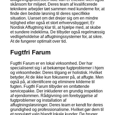
skånsom for miljøet. Deres team af kvalificerede
teknikere arbejder tæt sammen med kunderne for, at
finde den bedste løsning til deres specifikke
situation. Uanset om det drejer sig om en mindre
lejlighed eller også et stort erhvervsbyggeri; Er
Nordisk Affugtning klar til, at hjælpe med, at skabe
et sundere indeklima. De tilbyder også regelmæssig
vedligeholdelse af affugtningssystemer for, at sikre.
At de fungerer optimalt over tid.
Fugtfri Farum
Fugtfri Farum er en lokal virksomhed. Der har
specialiseret sig i at bekæmpe fugtproblemer i hjem
og virksomheder. Deres tilgang er holistisk. Hvilket
betyder. At de ikke kun fokuserer på, at affugte. Men
også på, at identificere og eliminere kilderne til
fugten. Fugtfri Farum tilbyder en omfattende
servicepakke. Der inkluderer en grundig inspektion
af ejendommen. Rådgivning om forebyggelse af
fugtproblemer og installation af
affugtningsløsninger. Deres team er kendt for deres
grundighed og professionalisme. Hvilket gør dem til
et populært valg blandt lokale kunder. De bruger