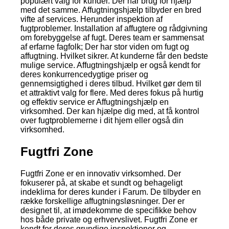
populært valg for kunder. Der har brug for hjælp
med det samme. Affugtningshjælp tilbyder en bred
vifte af services. Herunder inspektion af
fugtproblemer. Installation af affugtere og rådgivning
om forebyggelse af fugt. Deres team er sammensat
af erfarne fagfolk; Der har stor viden om fugt og
affugtning. Hvilket sikrer. At kunderne får den bedste
mulige service. Affugtningshjælp er også kendt for
deres konkurrencedygtige priser og
gennemsigtighed i deres tilbud. Hvilket gør dem til
et attraktivt valg for flere. Med deres fokus på hurtig
og effektiv service er Affugtningshjælp en
virksomhed. Der kan hjælpe dig med, at få kontrol
over fugtproblemerne i dit hjem eller også din
virksomhed.
Fugtfri Zone
Fugtfri Zone er en innovativ virksomhed. Der
fokuserer på, at skabe et sundt og behageligt
indeklima for deres kunder i Farum. De tilbyder en
række forskellige affugtningsløsninger. Der er
designet til, at imødekomme de specifikke behov
hos både private og erhvervslivet. Fugtfri Zone er
kendt for deres grundige inspektioner og