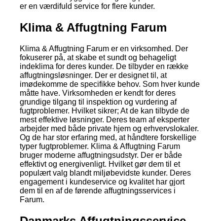
er en værdifuld service for flere kunder.
Klima & Affugtning Farum
Klima & Affugtning Farum er en virksomhed. Der
fokuserer på, at skabe et sundt og behageligt
indeklima for deres kunder. De tilbyder en række
affugtningsløsninger. Der er designet til, at
imødekomme de specifikke behov. Som hver kunde
måtte have. Virksomheden er kendt for deres
grundige tilgang til inspektion og vurdering af
fugtproblemer. Hvilket sikrer; At de kan tilbyde de
mest effektive løsninger. Deres team af eksperter
arbejder med både private hjem og erhvervslokaler.
Og de har stor erfaring med, at håndtere forskellige
typer fugtproblemer. Klima & Affugtning Farum
bruger moderne affugtningsudstyr. Der er både
effektivt og energivenligt. Hvilket gør dem til et
populært valg blandt miljøbevidste kunder. Deres
engagement i kundeservice og kvalitet har gjort
dem til en af de førende affugtningsservices i
Farum.
Danmarks Affugtningsservice