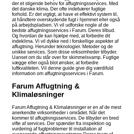
der et stigende behov for affugtningsservices. Med
det danske klima. Der ofte indebærer fugtige
forhold. Er det vigtigt, at have et effektivt system til,
at håndtere overskydende fugt i hjemmet eller også
på arbejdspladsen. Vi vil udforske nogle af de
bedste affugtningsservices i Farum. Deres tilbud.
Og hvordan de kan hjælpe med, at forbedre dit
indeklima. Vi vil dykke ned i forskellige aspekter af
affugtning. Herunder teknologier. Metoder og de
unikke services. Som disse virksomheder tilbyder.
Uanset om du står over for skimmelsvamp. Fugtige
vægge eller også blot ønsker, at forbedre
luftkvaliteten. Vil denne guide give dig værdifuld
information om affugtningsservices i Farum.
Farum Affugtning &
Klimaløsninger
Farum Affugtning & Klimaløsninger er en af de mest
anerkendte virksomheder i området. Når det
kommer til affugtningsservices. De tilbyder en bred
vifte af services. Der spænder fra inspektion og
vurdering af fugtproblemer til installation af