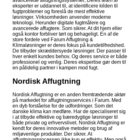
avancerede affugtningssystemer; Deres team af
eksperter er uddannet til, at identificere kilden til
fugtproblemer og foreslå de mest effektive
løsninger. Virksomheden anvender moderne
teknologi. Herunder digitale fugtmålere og
avancerede affugtere. Som sikrer. At dit hjem eller
også kontor forbliver tørt og behageligt. En af de
store fordele ved Farum Affugtning &
Klimaløsninger er deres fokus på kundetilfredshed.
De tilbyder skræddersyede løsninger. Der passer til
hver enkelt kundes behov. Og deres service er både
professionel og venlig. Deres ekspertise gør dem til
en pålidelig partner i kampen mod fugt.
Nordisk Affugtning
Nordisk Affugtning er en anden fremtrædende aktør
på markedet for affugtningsservices i Farum. Med
en dyb forståelse for de udfordringer. Som det
danske klima kan medføre. Har de specialiseret sig
i at tilbyde effektive og bæredygtige løsninger til
både private og erhvervslivet. Nordisk Affugtning er
kendt for deres innovative metoder og brug af
miljøvenlige produkter. Der sikrer. At
affugtningsprocessen ikke kun er effektiv. Men også