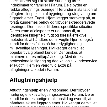
specialiseret sig i at skabe sunde og tørre
indeklimaer for familier i Farum. De tilbyder en
række affugtningsløsninger. Herunder installation af
affugtere. Inspektion af bygninger og rådgivning om
fugtproblemer. Fugtfri Hjem lægger stor vægt på, at
forstå kundernes behov og tilbyder skræddersyede
løsninger. Der passer til deres specifikke situation.
Deres team af eksperter er uddannet til, at
identificere kilderne til fugt og foreslå effektive
metoder til, at håndtere dem. Fugtfri Hjem er også
kendt for deres fokus på bæredygtighed og
miljøvenlige løsninger. Hvilket gør dem til et
populært valg blandt kunder. Der ønsker, at
minimere deres miljøpåvirkning. Med deres
professionelle tilgang og dedikation til kundeservice
er Fugtfri Hjem en værdifuld aktør på
affugtningsmarkedet i Farum.
Affugtningshjælp
Affugtningshjælp er en virksomhed. Der tilbyder
hurtig og effektiv affugtningsservice i Farum. De er
kendt for deres hurtige reaktionstid og evne til, at
håndtere akutte fugtproblemer. Hvilket gør dem til et