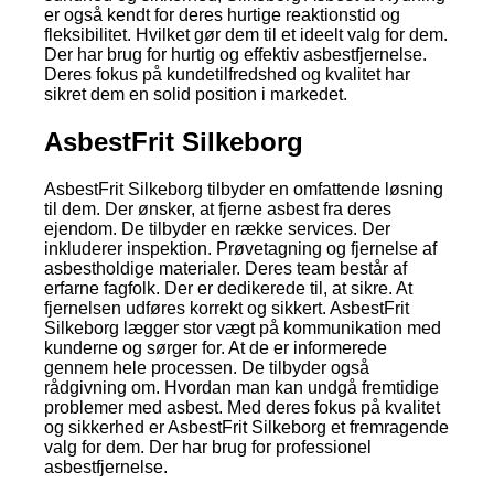
er også kendt for deres hurtige reaktionstid og
fleksibilitet. Hvilket gør dem til et ideelt valg for dem.
Der har brug for hurtig og effektiv asbestfjernelse.
Deres fokus på kundetilfredshed og kvalitet har
sikret dem en solid position i markedet.
AsbestFrit Silkeborg
AsbestFrit Silkeborg tilbyder en omfattende løsning
til dem. Der ønsker, at fjerne asbest fra deres
ejendom. De tilbyder en række services. Der
inkluderer inspektion. Prøvetagning og fjernelse af
asbestholdige materialer. Deres team består af
erfarne fagfolk. Der er dedikerede til, at sikre. At
fjernelsen udføres korrekt og sikkert. AsbestFrit
Silkeborg lægger stor vægt på kommunikation med
kunderne og sørger for. At de er informerede
gennem hele processen. De tilbyder også
rådgivning om. Hvordan man kan undgå fremtidige
problemer med asbest. Med deres fokus på kvalitet
og sikkerhed er AsbestFrit Silkeborg et fremragende
valg for dem. Der har brug for professionel
asbestfjernelse.