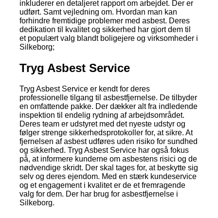
inkluderer en detaljeret rapport om arbejdet. Der er
udført. Samt vejledning om. Hvordan man kan
forhindre fremtidige problemer med asbest. Deres
dedikation til kvalitet og sikkerhed har gjort dem til
et populært valg blandt boligejere og virksomheder i
Silkeborg;
Tryg Asbest Service
Tryg Asbest Service er kendt for deres
professionelle tilgang til asbestfjernelse. De tilbyder
en omfattende pakke. Der dækker alt fra indledende
inspektion til endelig rydning af arbejdsområdet.
Deres team er udstyret med det nyeste udstyr og
følger strenge sikkerhedsprotokoller for, at sikre. At
fjernelsen af asbest udføres uden risiko for sundhed
og sikkerhed. Tryg Asbest Service har også fokus
på, at informere kunderne om asbestens risici og de
nødvendige skridt. Der skal tages for, at beskytte sig
selv og deres ejendom. Med en stærk kundeservice
og et engagement i kvalitet er de et fremragende
valg for dem. Der har brug for asbestfjernelse i
Silkeborg.