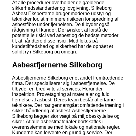
At alle procedurer overholder de gældende
sikkerhedsstandarder og lovgivning. Silkeborg
Asbest Eksperterne bruger moderne udstyr og
teknikker for, at minimere risikoen for spredning af
asbestfibre under fjernelsen. De tilbyder også
rådgivning til kunder. Der ønsker, at forstå de
potentielle risici ved asbest og de bedste metoder
til, at håndtere disse risici. Med fokus på
kundetilfredshed og sikkerhed har de opnået et
solidt ry i Silkeborg og omegn.
Asbestfjernerne Silkeborg
Asbestfjernerne Silkeborg er et andet fremtrædende
firma. Der specialiserer sig i asbestfjernelse. De
tilbyder en bred vifte af services. Herunder
inspektion. Prøvetagning af materialer og fuld
fjernelse af asbest. Deres team består af erfarne
teknikere. Der har gennemgået omfattende træning i
sikker håndtering af asbest. Asbestfjernerne
Silkeborg lægger stor vægt på miljøbeskyttelse og
sikrer. At alle asbestmaterialer bortskaffes i
overensstemmelse med lokale og nationale regler.
Kunderne kan forvente en grundig service. Der