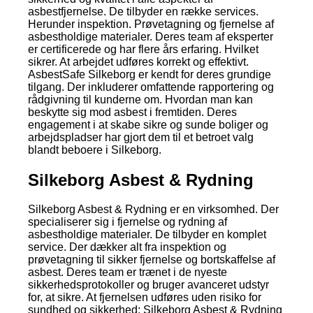
asbestfjernelse. De tilbyder en række services.
Herunder inspektion. Prøvetagning og fjernelse af
asbestholdige materialer. Deres team af eksperter
er certificerede og har flere års erfaring. Hvilket
sikrer. At arbejdet udføres korrekt og effektivt.
AsbestSafe Silkeborg er kendt for deres grundige
tilgang. Der inkluderer omfattende rapportering og
rådgivning til kunderne om. Hvordan man kan
beskytte sig mod asbest i fremtiden. Deres
engagement i at skabe sikre og sunde boliger og
arbejdspladser har gjort dem til et betroet valg
blandt beboere i Silkeborg.
Silkeborg Asbest & Rydning
Silkeborg Asbest & Rydning er en virksomhed. Der
specialiserer sig i fjernelse og rydning af
asbestholdige materialer. De tilbyder en komplet
service. Der dækker alt fra inspektion og
prøvetagning til sikker fjernelse og bortskaffelse af
asbest. Deres team er trænet i de nyeste
sikkerhedsprotokoller og bruger avanceret udstyr
for, at sikre. At fjernelsen udføres uden risiko for
sundhed og sikkerhed; Silkeborg Asbest & Rydning