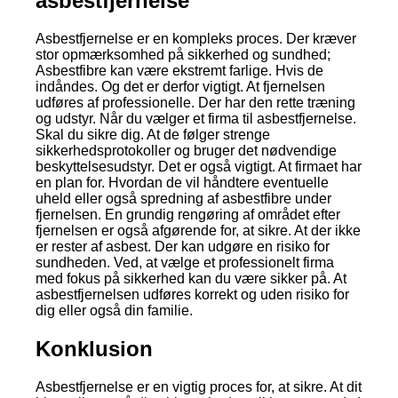
asbestfjernelse
Asbestfjernelse er en kompleks proces. Der kræver
stor opmærksomhed på sikkerhed og sundhed;
Asbestfibre kan være ekstremt farlige. Hvis de
indåndes. Og det er derfor vigtigt. At fjernelsen
udføres af professionelle. Der har den rette træning
og udstyr. Når du vælger et firma til asbestfjernelse.
Skal du sikre dig. At de følger strenge
sikkerhedsprotokoller og bruger det nødvendige
beskyttelsesudstyr. Det er også vigtigt. At firmaet har
en plan for. Hvordan de vil håndtere eventuelle
uheld eller også spredning af asbestfibre under
fjernelsen. En grundig rengøring af området efter
fjernelsen er også afgørende for, at sikre. At der ikke
er rester af asbest. Der kan udgøre en risiko for
sundheden. Ved, at vælge et professionelt firma
med fokus på sikkerhed kan du være sikker på. At
asbestfjernelsen udføres korrekt og uden risiko for
dig eller også din familie.
Konklusion
Asbestfjernelse er en vigtig proces for, at sikre. At dit