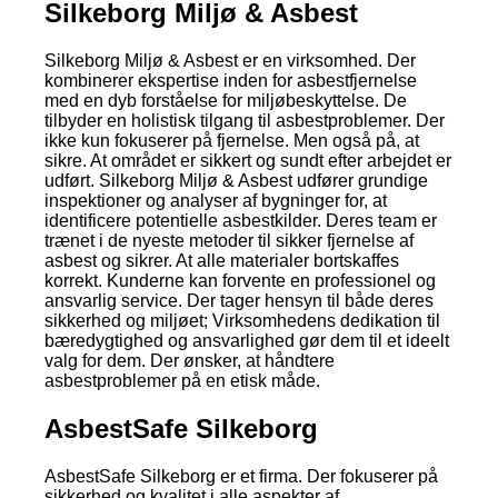
Silkeborg Miljø & Asbest
Silkeborg Miljø & Asbest er en virksomhed. Der
kombinerer ekspertise inden for asbestfjernelse
med en dyb forståelse for miljøbeskyttelse. De
tilbyder en holistisk tilgang til asbestproblemer. Der
ikke kun fokuserer på fjernelse. Men også på, at
sikre. At området er sikkert og sundt efter arbejdet er
udført. Silkeborg Miljø & Asbest udfører grundige
inspektioner og analyser af bygninger for, at
identificere potentielle asbestkilder. Deres team er
trænet i de nyeste metoder til sikker fjernelse af
asbest og sikrer. At alle materialer bortskaffes
korrekt. Kunderne kan forvente en professionel og
ansvarlig service. Der tager hensyn til både deres
sikkerhed og miljøet; Virksomhedens dedikation til
bæredygtighed og ansvarlighed gør dem til et ideelt
valg for dem. Der ønsker, at håndtere
asbestproblemer på en etisk måde.
AsbestSafe Silkeborg
AsbestSafe Silkeborg er et firma. Der fokuserer på
sikkerhed og kvalitet i alle aspekter af