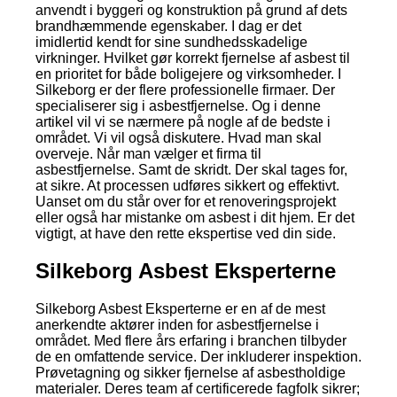
anvendt i byggeri og konstruktion på grund af dets
brandhæmmende egenskaber. I dag er det
imidlertid kendt for sine sundhedsskadelige
virkninger. Hvilket gør korrekt fjernelse af asbest til
en prioritet for både boligejere og virksomheder. I
Silkeborg er der flere professionelle firmaer. Der
specialiserer sig i asbestfjernelse. Og i denne
artikel vil vi se nærmere på nogle af de bedste i
området. Vi vil også diskutere. Hvad man skal
overveje. Når man vælger et firma til
asbestfjernelse. Samt de skridt. Der skal tages for,
at sikre. At processen udføres sikkert og effektivt.
Uanset om du står over for et renoveringsprojekt
eller også har mistanke om asbest i dit hjem. Er det
vigtigt, at have den rette ekspertise ved din side.
Silkeborg Asbest Eksperterne
Silkeborg Asbest Eksperterne er en af de mest
anerkendte aktører inden for asbestfjernelse i
området. Med flere års erfaring i branchen tilbyder
de en omfattende service. Der inkluderer inspektion.
Prøvetagning og sikker fjernelse af asbestholdige
materialer. Deres team af certificerede fagfolk sikrer;