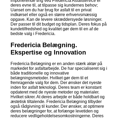
imponerende ting ved Fredericia Asfaltservice er
deres evne til, at tilpasse sig kundernes behov;
Uanset om du har brug for asfalt til en privat
indkørsel eller også en større erhvervsmæssig
opgave. Kan de levere skræddersyede løsninger.
Der passer til dit budget og tidsplan. Deres fokus på
kundetilfredshed og kvalitet gør dem til en af de
bedste valg i Fredericia.
Fredericia Belægning.
Ekspertise og Innovation
Fredericia Belægning er en anden stærk aktør på
markedet for asfaltarbejde. De har specialiseret sig i
både traditionelle og innovative
belægningsmetoder. Hvilket gør dem til et
fremragende valg for dem. Der ønsker det nyeste
inden for asfalt teknologi. Deres team er konstant
opdateret med de nyeste metoder og materialer.
Hvilket sikrer. At deres arbejde er både holdbart og
æstetisk tiltalende. Fredericia Belægning tilbyder
også rådgivning til kunder. Der ønsker, at optimere
deres belægninger for, at forlænge levetiden og
reducere vedligeholdelsesomkostningerne. Deres