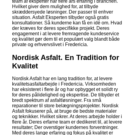
team af eksperter har flere års erfaring i branchen.
Hvilket giver dem mulighed for, at tilbyde
skræddersyede løsninger. Der passer til enhver
situation. Asfalt Eksperten tilbyder også gratis
konsultationer. Så kunderne kan få en idé om. Hvad
der kræves for deres specifikke projekt. Deres
engagement i at levere fremragende kundeservice
og kvalitet gør dem til et populært valg blandt både
private og erhvervslivet i Fredericia.
Nordisk Asfalt. En Tradition for
Kvalitet
Nordisk Asfalt har en lang tradition for, at levere
kvalitetsasfaltarbejde i Fredericia. Virksomheden
har eksisteret i flere år og har opbygget et solidt ry
for deres pålidelighed og ekspertise. De tilbyder et
bredt spektrum af asfaltløsninger. Fra små
reparationer til store belægningsprojekter. Nordisk
Asfalt fokuserer på, at bruge de bedste materialer
og teknikker. Hvilket sikrer. At deres arbejde holder i
flere år. Deres erfarne team er dedikeret til, at levere
resultater; Der overstiger kundernes forventninger.
Med deres lange erfaring og fokus på kvalitet er