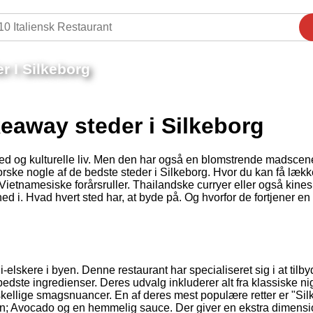
r I Silkeborg
keaway steder i Silkeborg
nhed og kulturelle liv. Men den har også en blomstrende madscen
dforske nogle af de bedste steder i Silkeborg. Hvor du kan få lækk
Vietnamesiske forårsruller. Thailandske curryer eller også kines
ned i. Hvad hvert sted har, at byde på. Og hvorfor de fortjener en
i-elskere i byen. Denne restaurant har specialiseret sig i at tilby
dste ingredienser. Deres udvalg inkluderer alt fra klassiske nig
orskellige smagsnuancer. En af deres mest populære retter er "Si
n; Avocado og en hemmelig sauce. Der giver en ekstra dimensio