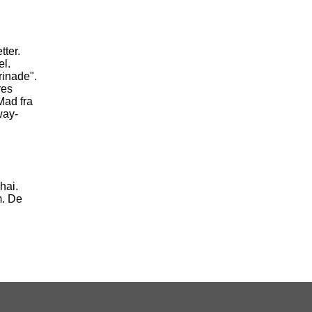
tter.
el.
rinade".
res
Mad fra
way-
hai.
m. De