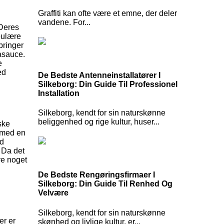
Graffiti kan ofte være et emne, der deler
vandene. For...
 Deres
opulære
bringer
asauce.
e
ed
De Bedste Antenneinstallatører I
Silkeborg: Din Guide Til Professionel
Installation
Silkeborg, kendt for sin naturskønne
beliggenhed og rige kultur, huser...
ske
 med en
ed
 Da det
øve noget
De Bedste Rengøringsfirmaer I
Silkeborg: Din Guide Til Renhed Og
Velvære
Silkeborg, kendt for sin naturskønne
er er
skønhed og livlige kultur, er...