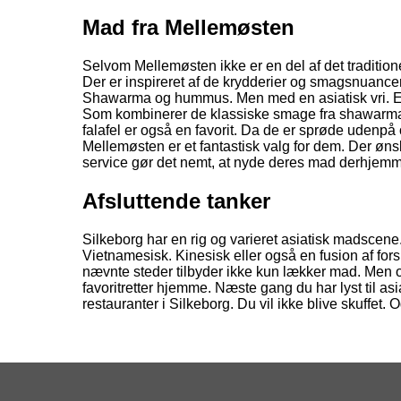
Mad fra Mellemøsten
Selvom Mellemøsten ikke er en del af det tradition
Der er inspireret af de krydderier og smagsnuancer
Shawarma og hummus. Men med en asiatisk vri. En
Som kombinerer de klassiske smage fra shawarma 
falafel er også en favorit. Da de er sprøde udenp
Mellemøsten er et fantastisk valg for dem. Der ø
service gør det nemt, at nyde deres mad derhjem
Afsluttende tanker
Silkeborg har en rig og varieret asiatisk madscene.
Vietnamesisk. Kinesisk eller også en fusion af for
nævnte steder tilbyder ikke kun lækker mad. Men o
favoritretter hjemme. Næste gang du har lyst til as
restauranter i Silkeborg. Du vil ikke blive skuffet.