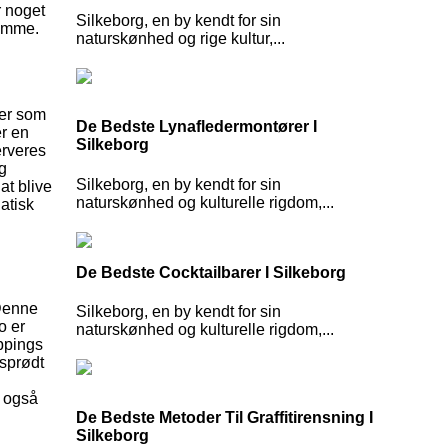
r noget
Silkeborg, en by kendt for sin
jemme.
naturskønhed og rige kultur,...
ter som
De Bedste Lynafledermontører I
er en
Silkeborg
erveres
og
Silkeborg, en by kendt for sin
at blive
naturskønhed og kulturelle rigdom,...
atisk
De Bedste Cocktailbarer I Silkeborg
 Denne
Silkeborg, en by kendt for sin
o er
naturskønhed og kulturelle rigdom,...
oppings
 sprødt
r også
De Bedste Metoder Til Graffitirensning I
Silkeborg