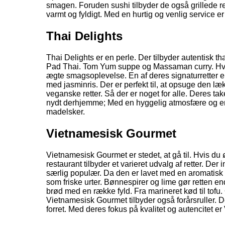
smagen. Foruden sushi tilbyder de også grillede ret
varmt og fyldigt. Med en hurtig og venlig service er
Thai Delights
Thai Delights er en perle. Der tilbyder autentisk t
Pad Thai. Tom Yum suppe og Massaman curry. Hver r
ægte smagsoplevelse. En af deres signaturretter er
med jasminris. Der er perfekt til, at opsuge den læ
veganske retter. Så der er noget for alle. Deres tak
nydt derhjemme; Med en hyggelig atmosfære og en de
madelsker.
Vietnamesisk Gourmet
Vietnamesisk Gourmet er stedet, at gå til. Hvis du
restaurant tilbyder et varieret udvalg af retter. De
særlig populær. Da den er lavet med en aromatisk b
som friske urter. Bønnespirer og lime gør retten 
brød med en række fyld. Fra marineret kød til tofu
Vietnamesisk Gourmet tilbyder også forårsruller. D
forret. Med deres fokus på kvalitet og autencitet 