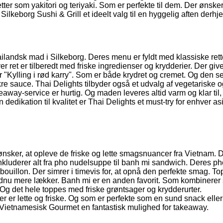
ter som yakitori og teriyaki. Som er perfekte til dem. Der ønske
 Silkeborg Sushi & Grill et ideelt valg til en hyggelig aften derh
hailandsk mad i Silkeborg. Deres menu er fyldt med klassiske ret
et er tilberedt med friske ingredienser og krydderier. Der giv
 "Kylling i rød karry". Som er både krydret og cremet. Og den s
kre sauce. Thai Delights tilbyder også et udvalg af vegetariske 
eaway-service er hurtig. Og maden leveres altid varm og klar til, 
dikation til kvalitet er Thai Delights et must-try for enhver asi
 ønsker, at opleve de friske og lette smagsnuancer fra Vietnam.
r inkluderer alt fra pho nudelsuppe til banh mi sandwich. Deres ph
ouillon. Der simrer i timevis for, at opnå den perfekte smag. T
endnu mere lækker. Banh mi er en anden favorit. Som kombinerer
. Og det hele toppes med friske grøntsager og krydderurter.
er er lette og friske. Og som er perfekte som en sund snack elle
er Vietnamesisk Gourmet en fantastisk mulighed for takeaway.