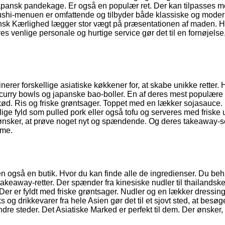
japansk pandekage. Er også en populær ret. Der kan tilpasses 
 Sushi-menuen er omfattende og tilbyder både klassiske og mode
nsk Kærlighed lægger stor vægt på præsentationen af maden. Hv
venlige personale og hurtige service gør det til en fornøjelse,
nerer forskellige asiatiske køkkener for, at skabe unikke retter. 
 curry bowls og japanske bao-boller. En af deres mest populære r
ød. Ris og friske grøntsager. Toppet med en lækker sojasauce.
llige fyld som pulled pork eller også tofu og serveres med friske 
r ønsker, at prøve noget nyt og spændende. Og deres takeaway-s
mme.
n også en butik. Hvor du kan finde alle de ingredienser. Du behø
akeaway-retter. Der spænder fra kinesiske nudler til thailandske
; Der er fyldt med friske grøntsager. Nudler og en lækker dressin
og drikkevarer fra hele Asien gør det til et sjovt sted, at besø
dre steder. Det Asiatiske Marked er perfekt til dem. Der ønsker, 