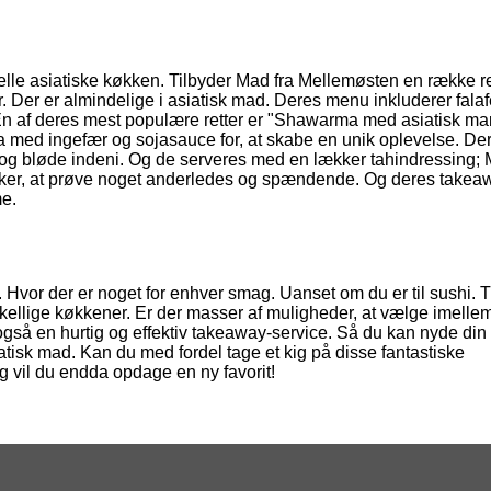
elle asiatiske køkken. Tilbyder Mad fra Mellemøsten en række re
. Der er almindelige i asiatisk mad. Deres menu inkluderer falaf
 af deres mest populære retter er "Shawarma med asiatisk ma
med ingefær og sojasauce for, at skabe en unik oplevelse. De
å og bløde indeni. Og de serveres med en lækker tahindressing; 
nsker, at prøve noget anderledes og spændende. Og deres takea
me.
 Hvor der er noget for enhver smag. Uanset om du er til sushi. T
skellige køkkener. Er der masser af muligheder, at vælge imelle
gså en hurtig og effektiv takeaway-service. Så du kan nyde din
iatisk mad. Kan du med fordel tage et kig på disse fantastiske
 Og vil du endda opdage en ny favorit!