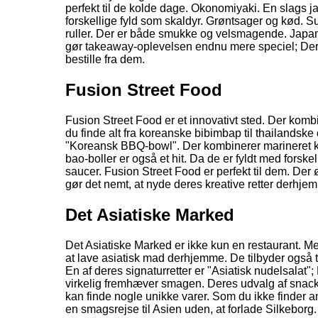
perfekt til de kolde dage. Okonomiyaki. En slags 
forskellige fyld som skaldyr. Grøntsager og kød.
ruller. Der er både smukke og velsmagende. Japa
gør takeaway-oplevelsen endnu mere speciel; Deres 
bestille fra dem.
Fusion Street Food
Fusion Street Food er et innovativt sted. Der kombi
du finde alt fra koreanske bibimbap til thailandske
"Koreansk BBQ-bowl". Der kombinerer marineret k
bao-boller er også et hit. Da de er fyldt med forske
saucer. Fusion Street Food er perfekt til dem. De
gør det nemt, at nyde deres kreative retter derhje
Det Asiatiske Marked
Det Asiatiske Marked er ikke kun en restaurant. Me
at lave asiatisk mad derhjemme. De tilbyder også t
En af deres signaturretter er "Asiatisk nudelsalat"
virkelig fremhæver smagen. Deres udvalg af snacks 
kan finde nogle unikke varer. Som du ikke finder an
en smagsrejse til Asien uden, at forlade Silkeborg.