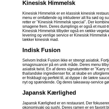
Kinesisk Himmelsk
Kinesisk Himmelsk er en klassisk kinesisk restauran
menu er omfattende og inkluderer alt fra sød og sur
retter er "Kinesisk Himmelsk special". Der kombiner
smagene frem. Deres dumplings er også et must-try
Kinesisk Himmelsk tilbyder også en række vegetaris
levering og venlige service er Kinesisk Himmelsk et
lækker kinesisk mad.
Indisk Fusion
Selvom Indisk Fusion ikke er strengt asiatisk. Fort
smagsnuancer på en unik måde. Deres menu tilbyde
asiatisk twist. En af deres signaturretter er "Ka
thailandske ingredienser for, at skabe en uforgl
er friskbagt og perfekt til, at dyppe i de lækre sauc
nyt og spændende. Og deres takeaway-service gø
Japansk Kærlighed
Japansk Kærlighed er en restaurant. Der fokuserer 
okonomiyaki og sushi. Deres ramen er en favorit bl