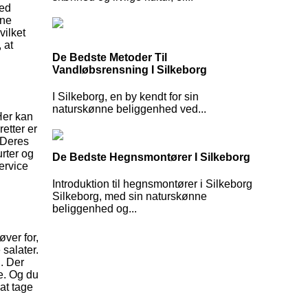
med
rne
ilket
 at
De Bedste Metoder Til
Vandløbsrensning I Silkeborg
I Silkeborg, en by kendt for sin
naturskønne beliggenhed ved...
Her kan
etter er
 Deres
urter og
De Bedste Hegnsmontører I Silkeborg
ervice
Introduktion til hegnsmontører i Silkeborg
Silkeborg, med sin naturskønne
beliggenhed og...
ver for,
 salater.
g. Der
ge. Og du
at tage