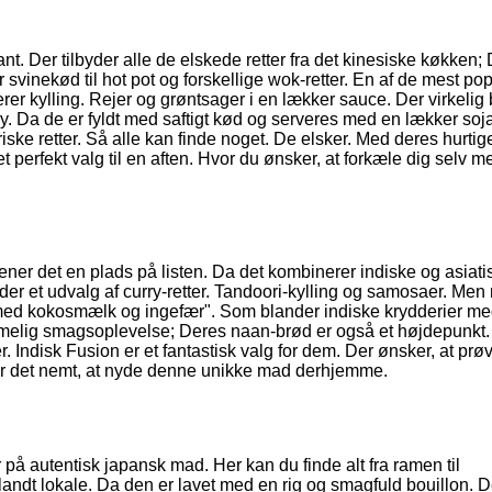
t. Der tilbyder alle de elskede retter fra det kinesiske køkken;
 svinekød til hot pot og forskellige wok-retter. En af de mest p
er kylling. Rejer og grøntsager i en lækker sauce. Der virkelig 
. Da de er fyldt med saftigt kød og serveres med en lækker soj
ke retter. Så alle kan finde noget. De elsker. Med deres hurtig
 perfekt valg til en aften. Hvor du ønsker, at forkæle dig selv m
jener det en plads på listen. Da det kombinerer indiske og asiati
r et udvalg af curry-retter. Tandoori-kylling og samosaer. Men
rry med kokosmælk og ingefær". Som blander indiske krydderier m
emmelig smagsoplevelse; Deres naan-brød er også et højdepunkt.
er. Indisk Fusion er et fantastisk valg for dem. Der ønsker, at pr
r det nemt, at nyde denne unikke mad derhjemme.
på autentisk japansk mad. Her kan du finde alt fra ramen til
andt lokale. Da den er lavet med en rig og smagfuld bouillon. D