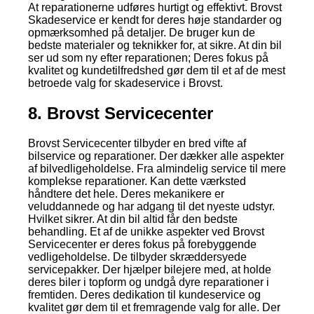
At reparationerne udføres hurtigt og effektivt. Brovst
Skadeservice er kendt for deres høje standarder og
opmærksomhed på detaljer. De bruger kun de
bedste materialer og teknikker for, at sikre. At din bil
ser ud som ny efter reparationen; Deres fokus på
kvalitet og kundetilfredshed gør dem til et af de mest
betroede valg for skadeservice i Brovst.
8. Brovst Servicecenter
Brovst Servicecenter tilbyder en bred vifte af
bilservice og reparationer. Der dækker alle aspekter
af bilvedligeholdelse. Fra almindelig service til mere
komplekse reparationer. Kan dette værksted
håndtere det hele. Deres mekanikere er
veluddannede og har adgang til det nyeste udstyr.
Hvilket sikrer. At din bil altid får den bedste
behandling. Et af de unikke aspekter ved Brovst
Servicecenter er deres fokus på forebyggende
vedligeholdelse. De tilbyder skræddersyede
servicepakker. Der hjælper bilejere med, at holde
deres biler i topform og undgå dyre reparationer i
fremtiden. Deres dedikation til kundeservice og
kvalitet gør dem til et fremragende valg for alle. Der