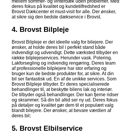
mellem sommer- og vinterdæk uden problemer. Med
deres fokus på kvalitet og kundetilfredshed er
Brovst Dækcenter et must-visit for alle. Der ønsker,
at sikre sig den bedste dækservice i Brovst.
4. Brovst Bilpleje
Brovst Bilpleje er det ideelle valg for bilejere. Der
ønsker, at holde deres bil i perfekt stand både
indvendigt og udvendigt. Dette værksted tilbyder en
række bilplejeservices. Herunder vask. Polering.
Lakforsegling og indvendig rengøring. Deres team
af professionelle bilplejere har stor erfaring og
bruger kun de bedste produkter for, at sikre. At din
bil ser fantastisk ud. En af de unikke services. Som
Brovst Bilpleje tilbyder. Er deres specialiserede
behandlinger til, at beskytte bilens lak og interiør.
De tilbyder også behandlinger. Der kan fjerne ridser
og skrammer. Så din bil altid ser ny ud. Deres fokus
på detaljer og kvalitet gør dem til et populært valg
blandt bilejere. Der ønsker, at bevare værdien af
deres bil;
5. Brovst Elbilservice