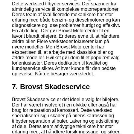
Dette værksted tilbyder services. Der spænder fra
almindelig service til komplekse motorreparationer;
Deres team af kvalificerede mekanikere har stor
erfaring med både benzin- og dieselmotorer og kan
diagnosticere og løse problemer hurtigt og effektivt.
En af de ting. Der gør Brovst Motorcenter til en
favorit blandt bilejere. Er deres evne til, at håndtere
ældre biler. Flere værksteder fokuserer kun på
nyere modeller. Men Brovst Motorcenter har
ekspertisen til, at arbejde med klassiske biler og
ældre modeller. Hvilket gør dem til et populært valg
for entusiaster. Deres dedikation til kvalitet og
kundeservice sikrer. At hver kunde får den bedste
oplevelse. Når de besøger værkstedet.
7. Brovst Skadeservice
Brovst Skadeservice er det ideelle valg for bilejere.
Der har været involveret i en ulykke eller også har
brug for reparation af karrosseri. Dette værksted
specialiserer sig i skader på bilens karrosseri og
tilbyder reparation af buler. Lakering og udskiftning
af dele. Deres team af dygtige teknikere har stor
erfaring med, at håndtere forsikringssager og sikrer.