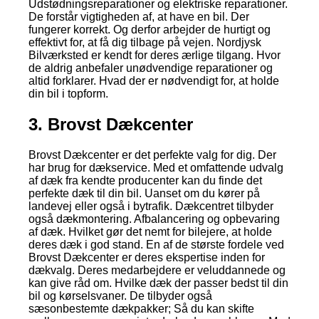
Udstødningsreparationer og elektriske reparationer.
De forstår vigtigheden af, at have en bil. Der
fungerer korrekt. Og derfor arbejder de hurtigt og
effektivt for, at få dig tilbage på vejen. Nordjysk
Bilværksted er kendt for deres ærlige tilgang. Hvor
de aldrig anbefaler unødvendige reparationer og
altid forklarer. Hvad der er nødvendigt for, at holde
din bil i topform.
3. Brovst Dækcenter
Brovst Dækcenter er det perfekte valg for dig. Der
har brug for dækservice. Med et omfattende udvalg
af dæk fra kendte producenter kan du finde det
perfekte dæk til din bil. Uanset om du kører på
landevej eller også i bytrafik. Dækcentret tilbyder
også dækmontering. Afbalancering og opbevaring
af dæk. Hvilket gør det nemt for bilejere, at holde
deres dæk i god stand. En af de største fordele ved
Brovst Dækcenter er deres ekspertise inden for
dækvalg. Deres medarbejdere er veluddannede og
kan give råd om. Hvilke dæk der passer bedst til din
bil og kørselsvaner. De tilbyder også
sæsonbestemte dækpakker; Så du kan skifte