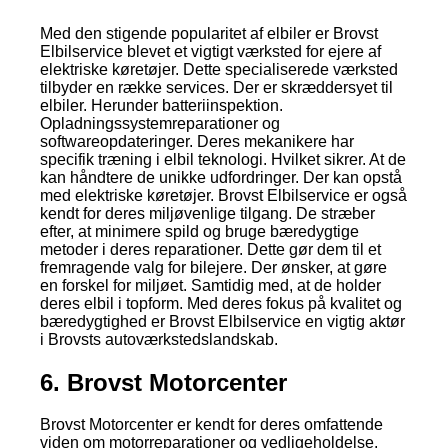
Med den stigende popularitet af elbiler er Brovst
Elbilservice blevet et vigtigt værksted for ejere af
elektriske køretøjer. Dette specialiserede værksted
tilbyder en række services. Der er skræddersyet til
elbiler. Herunder batteriinspektion.
Opladningssystemreparationer og
softwareopdateringer. Deres mekanikere har
specifik træning i elbil teknologi. Hvilket sikrer. At de
kan håndtere de unikke udfordringer. Der kan opstå
med elektriske køretøjer. Brovst Elbilservice er også
kendt for deres miljøvenlige tilgang. De stræber
efter, at minimere spild og bruge bæredygtige
metoder i deres reparationer. Dette gør dem til et
fremragende valg for bilejere. Der ønsker, at gøre
en forskel for miljøet. Samtidig med, at de holder
deres elbil i topform. Med deres fokus på kvalitet og
bæredygtighed er Brovst Elbilservice en vigtig aktør
i Brovsts autoværkstedslandskab.
6. Brovst Motorcenter
Brovst Motorcenter er kendt for deres omfattende
viden om motorreparationer og vedligeholdelse.