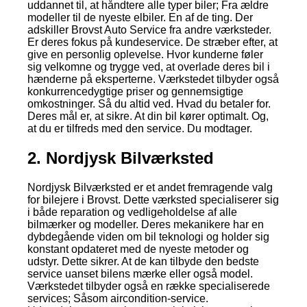
uddannet til, at håndtere alle typer biler; Fra ældre
modeller til de nyeste elbiler. En af de ting. Der
adskiller Brovst Auto Service fra andre værksteder.
Er deres fokus på kundeservice. De stræber efter, at
give en personlig oplevelse. Hvor kunderne føler
sig velkomne og trygge ved, at overlade deres bil i
hænderne på eksperterne. Værkstedet tilbyder også
konkurrencedygtige priser og gennemsigtige
omkostninger. Så du altid ved. Hvad du betaler for.
Deres mål er, at sikre. At din bil kører optimalt. Og,
at du er tilfreds med den service. Du modtager.
2. Nordjysk Bilværksted
Nordjysk Bilværksted er et andet fremragende valg
for bilejere i Brovst. Dette værksted specialiserer sig
i både reparation og vedligeholdelse af alle
bilmærker og modeller. Deres mekanikere har en
dybdegående viden om bil teknologi og holder sig
konstant opdateret med de nyeste metoder og
udstyr. Dette sikrer. At de kan tilbyde den bedste
service uanset bilens mærke eller også model.
Værkstedet tilbyder også en række specialiserede
services; Såsom aircondition-service.