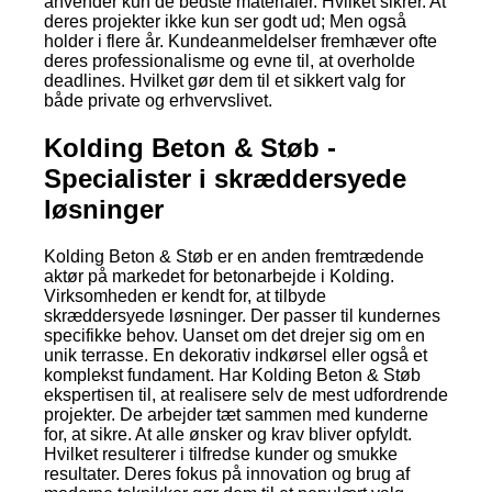
anvender kun de bedste materialer. Hvilket sikrer. At
deres projekter ikke kun ser godt ud; Men også
holder i flere år. Kundeanmeldelser fremhæver ofte
deres professionalisme og evne til, at overholde
deadlines. Hvilket gør dem til et sikkert valg for
både private og erhvervslivet.
Kolding Beton & Støb -
Specialister i skræddersyede
løsninger
Kolding Beton & Støb er en anden fremtrædende
aktør på markedet for betonarbejde i Kolding.
Virksomheden er kendt for, at tilbyde
skræddersyede løsninger. Der passer til kundernes
specifikke behov. Uanset om det drejer sig om en
unik terrasse. En dekorativ indkørsel eller også et
komplekst fundament. Har Kolding Beton & Støb
ekspertisen til, at realisere selv de mest udfordrende
projekter. De arbejder tæt sammen med kunderne
for, at sikre. At alle ønsker og krav bliver opfyldt.
Hvilket resulterer i tilfredse kunder og smukke
resultater. Deres fokus på innovation og brug af