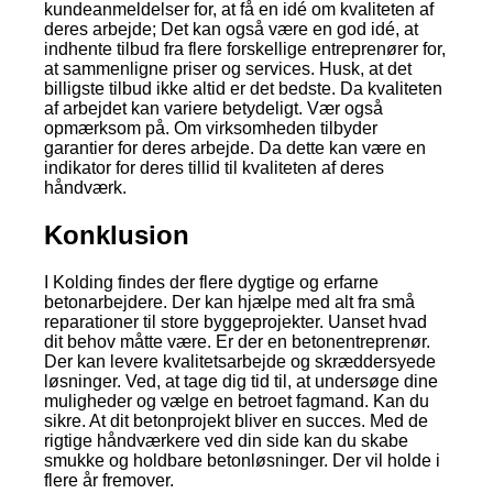
kundeanmeldelser for, at få en idé om kvaliteten af
deres arbejde; Det kan også være en god idé, at
indhente tilbud fra flere forskellige entreprenører for,
at sammenligne priser og services. Husk, at det
billigste tilbud ikke altid er det bedste. Da kvaliteten
af arbejdet kan variere betydeligt. Vær også
opmærksom på. Om virksomheden tilbyder
garantier for deres arbejde. Da dette kan være en
indikator for deres tillid til kvaliteten af deres
håndværk.
Konklusion
I Kolding findes der flere dygtige og erfarne
betonarbejdere. Der kan hjælpe med alt fra små
reparationer til store byggeprojekter. Uanset hvad
dit behov måtte være. Er der en betonentreprenør.
Der kan levere kvalitetsarbejde og skræddersyede
løsninger. Ved, at tage dig tid til, at undersøge dine
muligheder og vælge en betroet fagmand. Kan du
sikre. At dit betonprojekt bliver en succes. Med de
rigtige håndværkere ved din side kan du skabe
smukke og holdbare betonløsninger. Der vil holde i
flere år fremover.