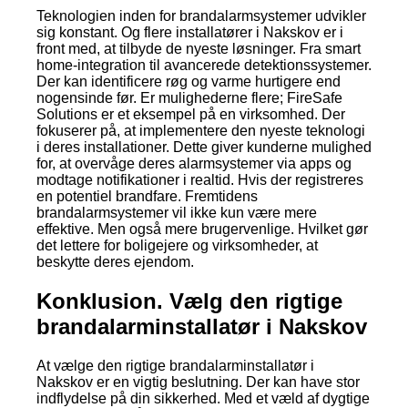
Teknologien inden for brandalarmsystemer udvikler
sig konstant. Og flere installatører i Nakskov er i
front med, at tilbyde de nyeste løsninger. Fra smart
home-integration til avancerede detektionssystemer.
Der kan identificere røg og varme hurtigere end
nogensinde før. Er mulighederne flere; FireSafe
Solutions er et eksempel på en virksomhed. Der
fokuserer på, at implementere den nyeste teknologi
i deres installationer. Dette giver kunderne mulighed
for, at overvåge deres alarmsystemer via apps og
modtage notifikationer i realtid. Hvis der registreres
en potentiel brandfare. Fremtidens
brandalarmsystemer vil ikke kun være mere
effektive. Men også mere brugervenlige. Hvilket gør
det lettere for boligejere og virksomheder, at
beskytte deres ejendom.
Konklusion. Vælg den rigtige
brandalarminstallatør i Nakskov
At vælge den rigtige brandalarminstallatør i
Nakskov er en vigtig beslutning. Der kan have stor
indflydelse på din sikkerhed. Med et væld af dygtige