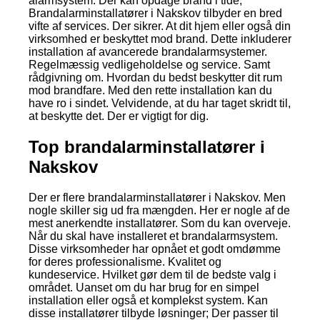
alarmsystem. Der kan opdage brand i tide;
Brandalarminstallatører i Nakskov tilbyder en bred
vifte af services. Der sikrer. At dit hjem eller også din
virksomhed er beskyttet mod brand. Dette inkluderer
installation af avancerede brandalarmsystemer.
Regelmæssig vedligeholdelse og service. Samt
rådgivning om. Hvordan du bedst beskytter dit rum
mod brandfare. Med den rette installation kan du
have ro i sindet. Velvidende, at du har taget skridt til,
at beskytte det. Der er vigtigt for dig.
Top brandalarminstallatører i
Nakskov
Der er flere brandalarminstallatører i Nakskov. Men
nogle skiller sig ud fra mængden. Her er nogle af de
mest anerkendte installatører. Som du kan overveje.
Når du skal have installeret et brandalarmsystem.
Disse virksomheder har opnået et godt omdømme
for deres professionalisme. Kvalitet og
kundeservice. Hvilket gør dem til de bedste valg i
området. Uanset om du har brug for en simpel
installation eller også et komplekst system. Kan
disse installatører tilbyde løsninger; Der passer til