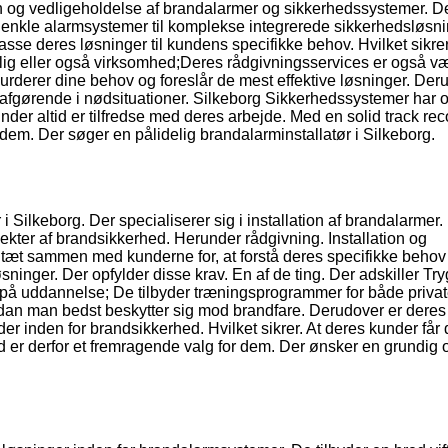
tion og vedligeholdelse af brandalarmer og sikkerhedssystemer. D
ra enkle alarmsystemer til komplekse integrerede sikkerhedsløsni
sse deres løsninger til kundens specifikke behov. Hvilket sikrer
bolig eller også virksomhed;Deres rådgivningsservices er også væ
vurderer dine behov og foreslår de mest effektive løsninger. Der
er afgørende i nødsituationer. Silkeborg Sikkerhedssystemer har 
nder altid er tilfredse med deres arbejde. Med en solid track re
r dem. Der søger en pålidelig brandalarminstallatør i Silkeborg.
 Silkeborg. Der specialiserer sig i installation af brandalarmer.
ekter af brandsikkerhed. Herunder rådgivning. Installation og
 tæt sammen med kunderne for, at forstå deres specifikke behov
ninger. Der opfylder disse krav. En af de ting. Der adskiller Tr
us på uddannelse; De tilbyder træningsprogrammer for både priva
vordan man bedst beskytter sig mod brandfare. Derudover er dere
er inden for brandsikkerhed. Hvilket sikrer. At deres kunder får
 er derfor et fremragende valg for dem. Der ønsker en grundig 