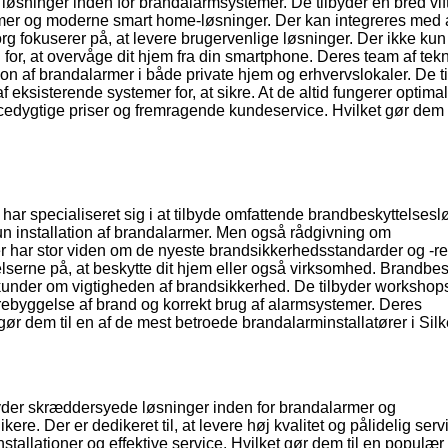
 løsninger inden for brandalarmsystemer. De tilbyder en bred vif
emer og moderne smart home-løsninger. Der kan integreres med
rg fokuserer på, at levere brugervenlige løsninger. Der ikke kun
or, at overvåge dit hjem fra din smartphone. Deres team af tekn
tion af brandalarmer i både private hjem og erhvervslokaler. De t
ksisterende systemer for, at sikre. At de altid fungerer optimal
edygtige priser og fremragende kundeservice. Hvilket gør dem t
ar specialiseret sig i at tilbyde omfattende brandbeskyttelsesl
 kun installation af brandalarmer. Men også rådgivning om
r har stor viden om de nyeste brandsikkerhedsstandarder og -re
belserne på, at beskytte dit hjem eller også virksomhed. Brandbes
kunder om vigtigheden af brandsikkerhed. De tilbyder workshop
ebyggelse af brand og korrekt brug af alarmsystemer. Deres
r dem til en af de mest betroede brandalarminstallatører i Sil
byder skræddersyede løsninger inden for brandalarmer og
re. Der er dedikeret til, at levere høj kvalitet og pålidelig serv
stallationer og effektive service. Hvilket gør dem til en populær