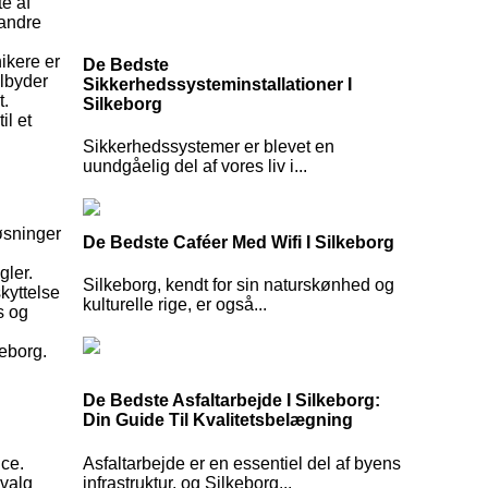
te af
 andre
ikere er
De Bedste
ilbyder
Sikkerhedssysteminstallationer I
t.
Silkeborg
il et
Sikkerhedssystemer er blevet en
uundgåelig del af vores liv i...
øsninger
De Bedste Caféer Med Wifi I Silkeborg
gler.
Silkeborg, kendt for sin naturskønhed og
kyttelse
kulturelle rige, er også...
s og
keborg.
De Bedste Asfaltarbejde I Silkeborg:
Din Guide Til Kvalitetsbelægning
Asfaltarbejde er en essentiel del af byens
ice.
infrastruktur, og Silkeborg...
 valg