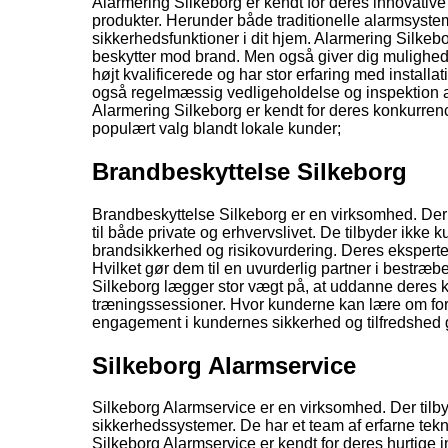
Alarmering Silkeborg er kendt for deres innovative
produkter. Herunder både traditionelle alarmsyst
sikkerhedsfunktioner i dit hjem. Alarmering Silkebo
beskytter mod brand. Men også giver dig mulighed f
højt kvalificerede og har stor erfaring med installa
også regelmæssig vedligeholdelse og inspektion af e
Alarmering Silkeborg er kendt for deres konkurrenc
populært valg blandt lokale kunder;
Brandbeskyttelse Silkeborg
Brandbeskyttelse Silkeborg er en virksomhed. Der h
til både private og erhvervslivet. De tilbyder ikke
brandsikkerhed og risikovurdering. Deres eksperte
Hvilket gør dem til en uvurderlig partner i bestræ
Silkeborg lægger stor vægt på, at uddanne deres 
træningssessioner. Hvor kunderne kan lære om for
engagement i kundernes sikkerhed og tilfredshed gø
Silkeborg Alarmservice
Silkeborg Alarmservice er en virksomhed. Der til
sikkerhedssystemer. De har et team af erfarne teknike
Silkeborg Alarmservice er kendt for deres hurtige in