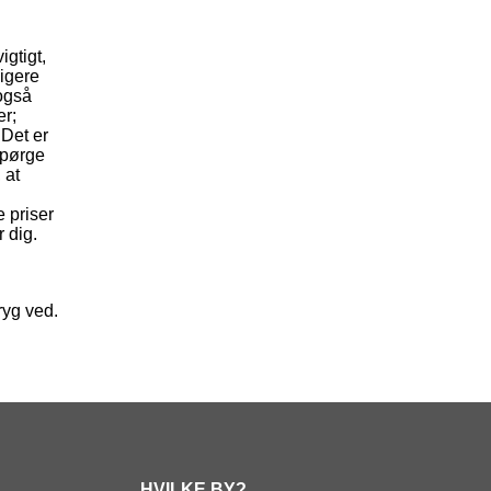
igtigt,
ligere
 også
er;
 Det er
 spørge
 at
e priser
 dig.
ryg ved.
HVILKE BY?