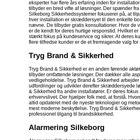
eksperter har flere års erfaring inden for installa
tilbyder en bred vifte af løsninger. Der spænder f
Silkeborg Sikkerhedssystemer fokuserer på, at tilpa
hver installation er skræddersyet til den enkelte 
nævne. De tilbyder gratis konsultationer. Hvor de 
er de kendt for deres hurtige responstid. Hvilket 
stærkt fokus på kundeservice og sikrer. At deres ku
flere tilfredse kunder er de et fremragende valg fo
Tryg Brand & Sikkerhed
Tryg Brand & Sikkerhed er en anden førende aktør i
tilbyder omfattende løsninger. Der dækker alle asp
vedligeholdelse. Tryg Brand & Sikkerhed arbejder
udfordringer og udvikler derefter skræddersyede løs
& Sikkerhed fra andre installatører. Er deres fok
erhvervslivet. Der hjælper folk med, at forstå. H
altid opdateret med de nyeste teknologier og metod
mest moderne beskyttelse. Tryg Brand & Sikkerhed
professionel tilgang til brandsikkerhed.
Alarmering Silkeborg