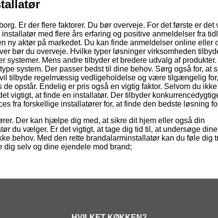
tallatør
g. Er der flere faktorer. Du bør overveje. For det første er det v
tallatør med flere års erfaring og positive anmeldelser fra tid
en ny aktør på markedet. Du kan finde anmeldelser online eller
er bør du overveje. Hvilke typer løsninger virksomheden tilbyd
per systemer. Mens andre tilbyder et bredere udvalg af produkter.
n type system. Der passer bedst til dine behov. Sørg også for, at
vil tilbyde regelmæssig vedligeholdelse og være tilgængelig for,
de opstår. Endelig er pris også en vigtig faktor. Selvom du ikke
t vigtigt, at finde en installatør. Der tilbyder konkurrencedygtig
fra forskellige installatører for, at finde den bedste løsning for
ører. Der kan hjælpe dig med, at sikre dit hjem eller også din
 du vælger. Er det vigtigt, at tage dig tid til, at undersøge dine
ke behov. Med den rette brandalarminstallatør kan du føle dig t
te dig selv og dine ejendele mod brand;
HVILKET KØKKEN?