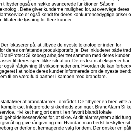
en tilbyder også en række avancerede funktioner. Såsom
eknologi. Dette giver kunderne mulighed for, at overvåge deres
larmservice er også kendt for deres konkurrencedygtige priser 
 tiltalende løsning for flere kunder.
Der fokuserer på, at tilbyde de nyeste teknologier inden for
r deres omfattende produktportefølje. Der inkluderer både tradi
 BranProtect Silkeborg arbejder tæt sammen med deres kunder f
ser til deres specifikke situation. Deres team af eksperter har 
er også rådgivning til virksomheder om. Hvordan de kan forbedr
gageret i at holde deres kunder informerede om de nyeste trend
dem til en værdifuld partner i kampen mod brandfare.
allatører af brandalarmer i området. De tilbyder en bred vifte a
l komplekse. Integrerede sikkerhedsløsninger. BrandAlarm Silk
ervice. Hvilket har gjort dem til en favorit blandt lokale
geholdelsesservices for, at sikre. At dit alarmsystem altid fung
 spørgsmål og give rådgivning om. Hvordan man bedst beskytter si
borg er derfor et fremragende valg for dem. Der ønsker en påli