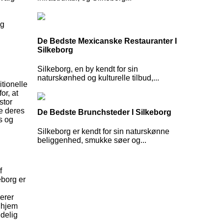
og
De Bedste Mexicanske Restauranter I
Silkeborg
Silkeborg, en by kendt for sin
naturskønhed og kulturelle tilbud,...
tionelle
or, at
stor
e deres
De Bedste Brunchsteder I Silkeborg
s og
Silkeborg er kendt for sin naturskønne
beliggenhed, smukke søer og...
f
eborg er
erer
t hjem
delig