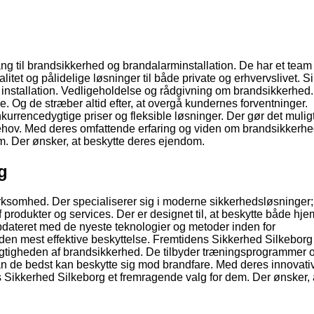
ang til brandsikkerhed og brandalarminstallation. De har et team
valitet og pålidelige løsninger til både private og erhvervslivet. S
 installation. Vedligeholdelse og rådgivning om brandsikkerhed
de. Og de stræber altid efter, at overgå kundernes forventninger.
urrencedygtige priser og fleksible løsninger. Der gør det muligt
behov. Med deres omfattende erfaring og viden om brandsikkerhe
m. Der ønsker, at beskytte deres ejendom.
g
rksomhed. Der specialiserer sig i moderne sikkerhedsløsninger;
 produkter og services. Der er designet til, at beskytte både hj
opdateret med de nyeste teknologier og metoder inden for
r den mest effektive beskyttelse. Fremtidens Sikkerhed Silkeborg
gtigheden af brandsikkerhed. De tilbyder træningsprogrammer 
an de bedst kan beskytte sig mod brandfare. Med deres innovati
s Sikkerhed Silkeborg et fremragende valg for dem. Der ønsker, 