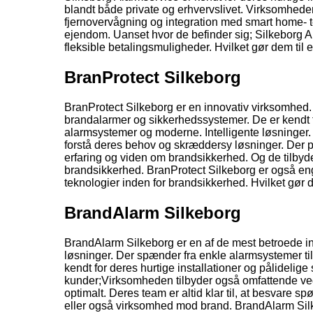
blandt både private og erhvervslivet. Virksomhed
fjernovervågning og integration med smart home- t
ejendom. Uanset hvor de befinder sig; Silkeborg A
fleksible betalingsmuligheder. Hvilket gør dem til en
BranProtect Silkeborg
BranProtect Silkeborg er en innovativ virksomhed. 
brandalarmer og sikkerhedssystemer. De er kendt fo
alarmsystemer og moderne. Intelligente løsninger.
forstå deres behov og skræddersy løsninger. Der pas
erfaring og viden om brandsikkerhed. Og de tilbyd
brandsikkerhed. BranProtect Silkeborg er også en
teknologier inden for brandsikkerhed. Hvilket gør 
BrandAlarm Silkeborg
BrandAlarm Silkeborg er en af de mest betroede inst
løsninger. Der spænder fra enkle alarmsystemer ti
kendt for deres hurtige installationer og pålidelige s
kunder;Virksomheden tilbyder også omfattende vedli
optimalt. Deres team er altid klar til, at besvare
eller også virksomhed mod brand. BrandAlarm Silke