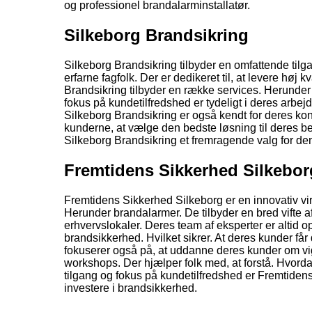
og professionel brandalarminstallatør.
Silkeborg Brandsikring
Silkeborg Brandsikring tilbyder en omfattende tilg
erfarne fagfolk. Der er dedikeret til, at levere høj k
Brandsikring tilbyder en række services. Herunder
fokus på kundetilfredshed er tydeligt i deres arbej
Silkeborg Brandsikring er også kendt for deres konk
kunderne, at vælge den bedste løsning til deres 
Silkeborg Brandsikring et fremragende valg for de
Fremtidens Sikkerhed Silkebor
Fremtidens Sikkerhed Silkeborg er en innovativ vi
Herunder brandalarmer. De tilbyder en bred vifte af
erhvervslokaler. Deres team af eksperter er altid 
brandsikkerhed. Hvilket sikrer. At deres kunder få
fokuserer også på, at uddanne deres kunder om vi
workshops. Der hjælper folk med, at forstå. Hvord
tilgang og fokus på kundetilfredshed er Fremtiden
investere i brandsikkerhed.