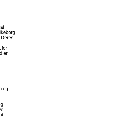
 af
ilkeborg
. Deres
 for
d er
em og
og
ve
at