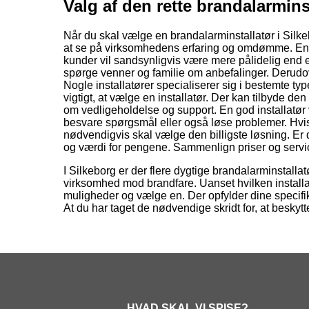
Valg af den rette brandalarmins
Når du skal vælge en brandalarminstallatør i Silkebor
at se på virksomhedens erfaring og omdømme. En ins
kunder vil sandsynligvis være mere pålidelig end 
spørge venner og familie om anbefalinger. Derudov
Nogle installatører specialiserer sig i bestemte ty
vigtigt, at vælge en installatør. Der kan tilbyde de
om vedligeholdelse og support. En god installatør 
besvare spørgsmål eller også løse problemer. Hvis 
nødvendigvis skal vælge den billigste løsning. Er de
og værdi for pengene. Sammenlign priser og services 
I Silkeborg er der flere dygtige brandalarminstallat
virksomhed mod brandfare. Uanset hvilken installatør
muligheder og vælge en. Der opfylder dine specifik
At du har taget de nødvendige skridt for, at beskyt
HVAD SKAL VI SPISE?