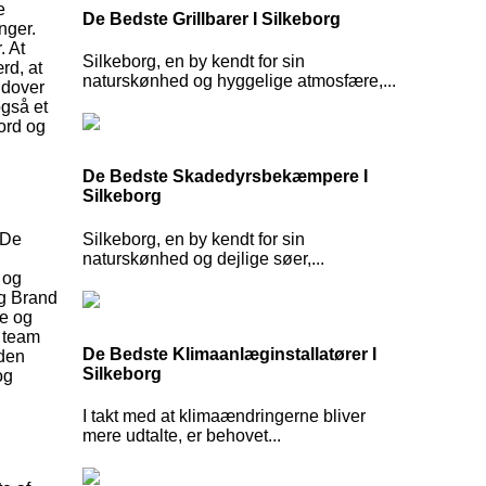
e
De Bedste Grillbarer I Silkeborg
nger.
. At
Silkeborg, en by kendt for sin
rd, at
naturskønhed og hyggelige atmosfære,...
udover
også et
cord og
De Bedste Skadedyrsbekæmpere I
Silkeborg
Silkeborg, en by kendt for sin
 De
naturskønhed og dejlige søer,...
 og
yg Brand
te og
s team
De Bedste Klimaanlæginstallatører I
 den
Silkeborg
og
I takt med at klimaændringerne bliver
mere udtalte, er behovet...