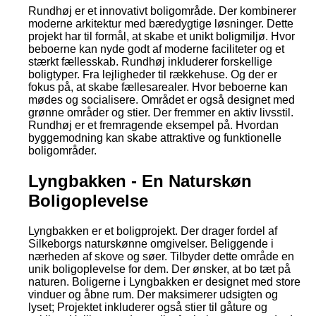
Rundhøj er et innovativt boligområde. Der kombinerer
moderne arkitektur med bæredygtige løsninger. Dette
projekt har til formål, at skabe et unikt boligmiljø. Hvor
beboerne kan nyde godt af moderne faciliteter og et
stærkt fællesskab. Rundhøj inkluderer forskellige
boligtyper. Fra lejligheder til rækkehuse. Og der er
fokus på, at skabe fællesarealer. Hvor beboerne kan
mødes og socialisere. Området er også designet med
grønne områder og stier. Der fremmer en aktiv livsstil.
Rundhøj er et fremragende eksempel på. Hvordan
byggemodning kan skabe attraktive og funktionelle
boligområder.
Lyngbakken - En Naturskøn
Boligoplevelse
Lyngbakken er et boligprojekt. Der drager fordel af
Silkeborgs naturskønne omgivelser. Beliggende i
nærheden af skove og søer. Tilbyder dette område en
unik boligoplevelse for dem. Der ønsker, at bo tæt på
naturen. Boligerne i Lyngbakken er designet med store
vinduer og åbne rum. Der maksimerer udsigten og
lyset; Projektet inkluderer også stier til gåture og