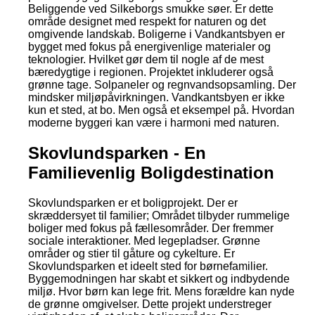
Beliggende ved Silkeborgs smukke søer. Er dette
område designet med respekt for naturen og det
omgivende landskab. Boligerne i Vandkantsbyen er
bygget med fokus på energivenlige materialer og
teknologier. Hvilket gør dem til nogle af de mest
bæredygtige i regionen. Projektet inkluderer også
grønne tage. Solpaneler og regnvandsopsamling. Der
mindsker miljøpåvirkningen. Vandkantsbyen er ikke
kun et sted, at bo. Men også et eksempel på. Hvordan
moderne byggeri kan være i harmoni med naturen.
Skovlundsparken - En
Familievenlig Boligdestination
Skovlundsparken er et boligprojekt. Der er
skræddersyet til familier; Området tilbyder rummelige
boliger med fokus på fællesområder. Der fremmer
sociale interaktioner. Med legepladser. Grønne
områder og stier til gåture og cykelture. Er
Skovlundsparken et ideelt sted for børnefamilier.
Byggemodningen har skabt et sikkert og indbydende
miljø. Hvor børn kan lege frit. Mens forældre kan nyde
de grønne omgivelser. Dette projekt understreger