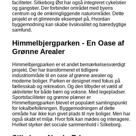
faciliteter. Silkeborg Øst har også integreret cykelstier
og gangstier. Der forbinder området med byens
centrum og de omkringliggende naturområder. Dette
projekt er et glimrende eksempel på. Hvordan
byggemodning kan skabe livskvalitet og bæredygtige
samfund.
Himmelbjergparken - En Oase af
Grønne Arealer
Himmelbjergparken er et andet bemærkelsesværdigt
projekt. Der har transformeret et tidligere
industriområde til en oase af grønne arealer og
moderne boliger. Parken er designet med fokus på
fællesskab og rekreation. Og den tilbyder et væld af
aktiviteter for både børn og voksne. Med legepladser.
Sportsfaciliteter og grønne plæner er
Himmelbjergparken blevet et populært samlingspunkt
for lokalbefolkningen. Byggemodningen af dette
område har ikke kun givet plads til nye boliger. Men har
også skabt et miljø. Hvor folk kan mødes og interagere.
Hvilket styrker det sociale sammenhold i Silkeborg.