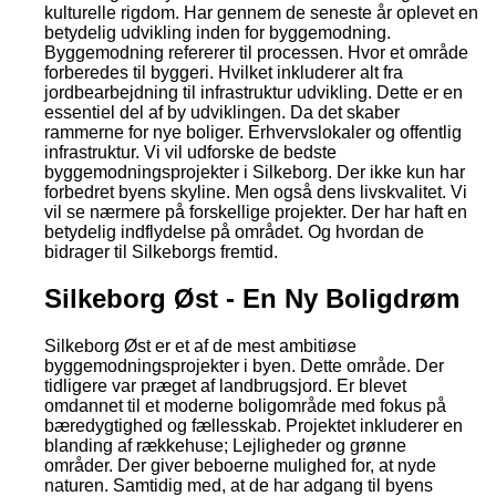
kulturelle rigdom. Har gennem de seneste år oplevet en
betydelig udvikling inden for byggemodning.
Byggemodning refererer til processen. Hvor et område
forberedes til byggeri. Hvilket inkluderer alt fra
jordbearbejdning til infrastruktur udvikling. Dette er en
essentiel del af by udviklingen. Da det skaber
rammerne for nye boliger. Erhvervslokaler og offentlig
infrastruktur. Vi vil udforske de bedste
byggemodningsprojekter i Silkeborg. Der ikke kun har
forbedret byens skyline. Men også dens livskvalitet. Vi
vil se nærmere på forskellige projekter. Der har haft en
betydelig indflydelse på området. Og hvordan de
bidrager til Silkeborgs fremtid.
Silkeborg Øst - En Ny Boligdrøm
Silkeborg Øst er et af de mest ambitiøse
byggemodningsprojekter i byen. Dette område. Der
tidligere var præget af landbrugsjord. Er blevet
omdannet til et moderne boligområde med fokus på
bæredygtighed og fællesskab. Projektet inkluderer en
blanding af rækkehuse; Lejligheder og grønne
områder. Der giver beboerne mulighed for, at nyde
naturen. Samtidig med, at de har adgang til byens