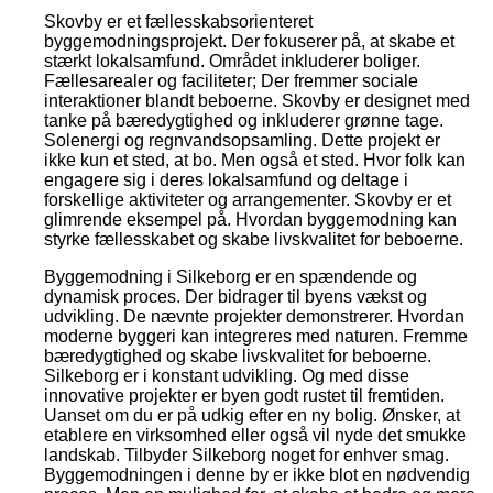
Skovby er et fællesskabsorienteret
byggemodningsprojekt. Der fokuserer på, at skabe et
stærkt lokalsamfund. Området inkluderer boliger.
Fællesarealer og faciliteter; Der fremmer sociale
interaktioner blandt beboerne. Skovby er designet med
tanke på bæredygtighed og inkluderer grønne tage.
Solenergi og regnvandsopsamling. Dette projekt er
ikke kun et sted, at bo. Men også et sted. Hvor folk kan
engagere sig i deres lokalsamfund og deltage i
forskellige aktiviteter og arrangementer. Skovby er et
glimrende eksempel på. Hvordan byggemodning kan
styrke fællesskabet og skabe livskvalitet for beboerne.
Byggemodning i Silkeborg er en spændende og
dynamisk proces. Der bidrager til byens vækst og
udvikling. De nævnte projekter demonstrerer. Hvordan
moderne byggeri kan integreres med naturen. Fremme
bæredygtighed og skabe livskvalitet for beboerne.
Silkeborg er i konstant udvikling. Og med disse
innovative projekter er byen godt rustet til fremtiden.
Uanset om du er på udkig efter en ny bolig. Ønsker, at
etablere en virksomhed eller også vil nyde det smukke
landskab. Tilbyder Silkeborg noget for enhver smag.
Byggemodningen i denne by er ikke blot en nødvendig