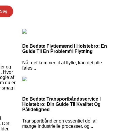
Søg
De Bedste Flyttemænd I Holstebro: En
Guide Til En Problemfri Flytning
Når det kommer til at flytte, kan det ofte
der og
føles...
d. Hvor
ogle af
om du er
r smag i
De Bedste Transportbåndsservice I
Holstebro: Din Guide Til Kvalitet Og
Pålidelighed
å
Transportbånd er en essentiel del af
. Det
mange industrielle processer, og...
lder.