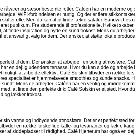
 råvarer og sæsonbestemte retter. Caféen har en moderne og s
 arbejde. WiFi-forbindelsen er hurtig. Og der er flere stikkontakter 
kifter ofte. Men du kan altid finde lækre salater. Sandwiches o
eret publikum. Fra studerende til professionelle. Hvilket skaber e
 at finde inspiration og nyde en sund frokost. Mens du arbejder
 et ansvarligt valg for dem. Der ønsker, at støtte lokale produce
erfekt til dem. Der ønsker, at arbejde i en solrig atmosfære. Ca
n har en dejlig udendørs terrasse. Hvor du kan sidde og arbejde i
t muligt, at arbejde effektivt. Café Solskin tilbyder en række fors
eres specialitet er hjemmelavede smoothies og sunde snacks. H
spise sundt. Mens de arbejder. Caféen har en venlig og imødekom
e med, at finde den perfekte drik; Café Solskin er et sted. Hvor d
d og lækker frokost.
or sin varme og indbydende atmosfære. Det er et perfekt sted fo
tilbyder en række forskellige kaffe- og tevarianter og lækre kage
ser af siddepladser til rådighed. Café Hjerterum har også en dej