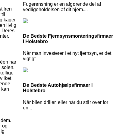
Fugerensning er en afgørende del af
tilren
vedligeholdelsen af dit hjem....
til
g kager.
n livlig
. Deres
De Bedste Fjernsynsmonteringsfirmaer
nter.
I Holstebro
Når man investerer i et nyt fjernsyn, er det
vigtigt...
féen har
 solen.
kellige
vilket
mende
De Bedste Autohjælpsfirmaer I
u kan
Holstebro
Når bilen driller, eller når du står over for
en...
r dem.
r og
lig