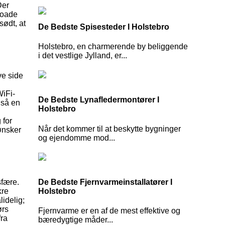
Der
nloade
ødt, at
De Bedste Spisesteder I Holstebro
.
Holstebro, en charmerende by beliggende
i det vestlige Jylland, er...
ve side
WiFi-
De Bedste Lynafledermontører I
gså en
Holstebro
d
 for
Når det kommer til at beskytte bygninger
ønsker
og ejendomme mod...
De Bedste Fjernvarmeinstallatører I
sfære.
Holstebro
kre
lidelig;
ørs
Fjernvarme er en af de mest effektive og
fra
bæredygtige måder...