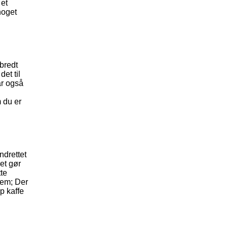
 et
noget
bredt
et til
ar også
 du er
ndrettet
ket gør
tte
dem; Der
p kaffe