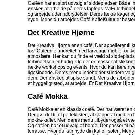
Caféen har et stort udvalg af siddepladser. Både in
ønsker, at arbejde på deres laptops. WiFi-forbindel
og arbejde uden afbrydelser. Deres lækre kager o
nyde. Mens du arbejder. Café KaffeKultur er beste
Det Kreative Hjørne
Det Kreative Hjørne er en café. Der appellerer til 
løs. Caféen er indrettet med farverige møbler og k
atmosfære. Her kan du finde et væld af siddepladse
forbindelsen er hurtig. Og der er masser af stikkon
række workshops og events. Hvor du kan lære nye f
ligesindede. Deres menu indeholder sundere valg. S
dem. Der ønsker, at spise sundt. Mens de arbejder.
et hyggeligt sted, at arbejde. Er Det Kreative Hjørne
Café Mokka
Café Mokka er en klassisk café. Der har været en 
Der gør det til et perfekt sted, at slappe af med en
mokka-kaffer. Men deres menu tilbyder også et væld
Og caféen har et udvalg af borde. Der passer til 
terrasse. Hvor du kan nyde din kaffe i solen. Mens