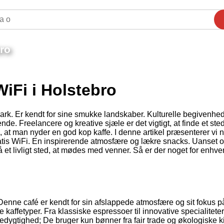
bro
iFi i Holstebro
rk. Er kendt for sine smukke landskaber. Kulturelle begivenhe
nde. Freelancere og kreative sjæle er det vigtigt, at finde et ste
at man nyder en god kop kaffe. I denne artikel præsenterer vi n
ratis WiFi. En inspirerende atmosfære og lækre snacks. Uanset 
gså et livligt sted, at mødes med venner. Så er der noget for enhve
. Denne café er kendt for sin afslappede atmosfære og sit fokus p
 kaffetyper. Fra klassiske espressoer til innovative specialiteter
dygtighed; De bruger kun bønner fra fair trade og økologiske ki