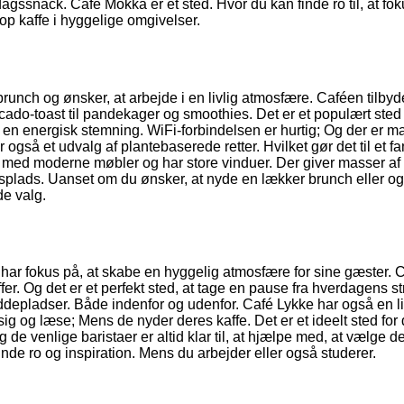
iddagssnack. Café Mokka er et sted. Hvor du kan finde ro til, at fo
op kaffe i hyggelige omgivelser.
runch og ønsker, at arbejde i en livlig atmosfære. Caféen tilbyd
cado-toast til pandekager og smoothies. Det er et populært sted
en energisk stemning. WiFi-forbindelsen er hurtig; Og der er m
 også et udvalg af plantebaserede retter. Hvilket gør det til et fa
et med moderne møbler og har store vinduer. Der giver masser af
ejdsplads. Uanset om du ønsker, at nyde en lækker brunch eller og
de valg.
 har fokus på, at skabe en hyggelig atmosfære for sine gæster. 
r. Og det er et perfekt sted, at tage en pause fra hverdagens st
iddepladser. Både indenfor og udenfor. Café Lykke har også en li
 og læse; Mens de nyder deres kaffe. Det er et ideelt sted for
 de venlige baristaer er altid klar til, at hjælpe med, at vælge d
inde ro og inspiration. Mens du arbejder eller også studerer.