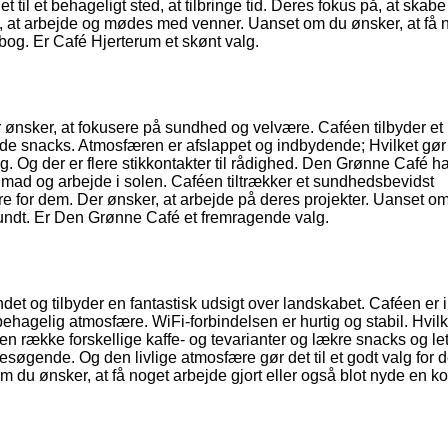
 til et behageligt sted, at tilbringe tid. Deres fokus på, at skabe
ed, at arbejde og mødes med venner. Uanset om du ønsker, at få 
 bog. Er Café Hjerterum et skønt valg.
 ønsker, at fokusere på sundhed og velvære. Caféen tilbyder et 
de snacks. Atmosfæren er afslappet og indbydende; Hvilket gør d
tig. Og der er flere stikkontakter til rådighed. Den Grønne Café h
 mad og arbejde i solen. Caféen tiltrækker et sundhedsbevidst
e for dem. Der ønsker, at arbejde på deres projekter. Uanset om
 sundt. Er Den Grønne Café et fremragende valg.
et og tilbyder en fantastisk udsigt over landskabet. Caféen er i
n behagelig atmosfære. WiFi-forbindelsen er hurtig og stabil. Hvil
r en række forskellige kaffe- og tevarianter og lækre snacks og le
besøgende. Og den livlige atmosfære gør det til et godt valg for 
om du ønsker, at få noget arbejde gjort eller også blot nyde en ko