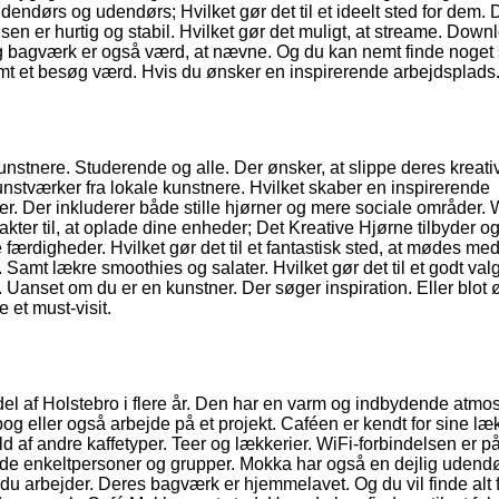
dendørs og udendørs; Hvilket gør det til et ideelt sted for dem. 
sen er hurtig og stabil. Hvilket gør det muligt, at streame. Dow
g bagværk er også værd, at nævne. Og du kan nemt finde noget s
mt et besøg værd. Hvis du ønsker en inspirerende arbejdsplads
kunstnere. Studerende og alle. Der ønsker, at slippe deres kreati
unstværker fra lokale kunstnere. Hvilket skaber en inspirerende
r. Der inkluderer både stille hjørner og mere sociale områder. 
takter til, at oplade dine enheder; Det Kreative Hjørne tilbyder o
ærdigheder. Hvilket gør det til et fantastisk sted, at mødes me
amt lækre smoothies og salater. Hvilket gør det til et godt valg
 Uanset om du er en kunstner. Der søger inspiration. Eller blot 
 et must-visit.
del af Holstebro i flere år. Den har en varm og indbydende atmo
 bog eller også arbejde på et projekt. Caféen er kendt for sine læ
 af andre kaffetyper. Teer og lækkerier. WiFi-forbindelsen er på
både enkeltpersoner og grupper. Mokka har også en dejlig udend
 du arbejder. Deres bagværk er hjemmelavet. Og du vil finde alt 