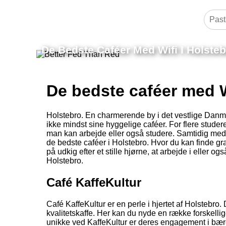
De Bedste Caféer Med Wifi I Holste
De bedste caféer med W
Holstebro. En charmerende by i det vestlige Danma
ikke mindst sine hyggelige caféer. For flere studere
man kan arbejde eller også studere. Samtidig med, 
de bedste caféer i Holstebro. Hvor du kan finde g
på udkig efter et stille hjørne, at arbejde i eller o
Holstebro.
Café KaffeKultur
Café KaffeKultur er en perle i hjertet af Holstebro
kvalitetskaffe. Her kan du nyde en række forskellige
unikke ved KaffeKultur er deres engagement i bære