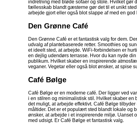
indretning med bløde sofaer og stole. Hvilket gør det
fællesskab blandt gæsterne gør det til et unikt st
arbejde gjort eller også blot slappe af med en god
Den Grønne Café
Den Grønne Café er et fantastisk valg for dem. Der
udvalg af plantebaserede retter. Smoothies og sun
et ideelt sted, at arbejde. WiFi-forbindelsen er hur
en dejlig udendørs terrasse. Hvor du kan nyde din
publikum. Hvilket skaber en inspirerende atmosfær
veganer. Vegetar eller også blot ønsker, at spise
Café Bølge
Café Bølge er en moderne café. Der ligger ved vand
i en stilren og minimalistisk stil. Hvilket skaber e
det muligt, at arbejde effektivt. Café Bølge tilbyde
måltider. Det er et populært sted blandt lokale og 
ønsker, at arbejde i et inspirerende miljø. Uanset 
med udsigt. Er Café Bølge et fantastisk valg.