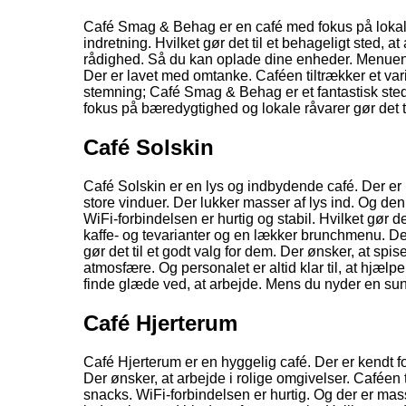
Café Smag & Behag er en café med fokus på lokale
indretning. Hvilket gør det til et behageligt sted, at
rådighed. Så du kan oplade dine enheder. Menuen s
Der er lavet med omtanke. Caféen tiltrækker et vari
stemning; Café Smag & Behag er et fantastisk sted,
fokus på bæredygtighed og lokale råvarer gør det til
Café Solskin
Café Solskin er en lys og indbydende café. Der er p
store vinduer. Der lukker masser af lys ind. Og de
WiFi-forbindelsen er hurtig og stabil. Hvilket gør de
kaffe- og tevarianter og en lækker brunchmenu. D
gør det til et godt valg for dem. Der ønsker, at 
atmosfære. Og personalet er altid klar til, at hjælp
finde glæde ved, at arbejde. Mens du nyder en sun
Café Hjerterum
Café Hjerterum er en hyggelig café. Der er kendt f
Der ønsker, at arbejde i rolige omgivelser. Caféen 
snacks. WiFi-forbindelsen er hurtig. Og der er mas