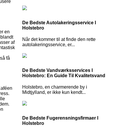
kusere
De Bedste Autolakeringsservice I
Holstebro
er en
 blandt
Når det kommer til at finde den rette
asser af
autolakeringsservice, er...
ntastisk
så få
De Bedste Vandværksservices I
Holstebro: En Guide Til Kvalitetsvand
Holstebro, en charmerende by i
Caféen
Midtjylland, er ikke kun kendt...
ress.
lle
 dem.
en
De Bedste Fugerensningsfirmaer I
Holstebro