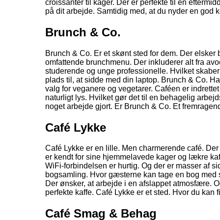
croissanter til kager. Der er perfekte til en efterm
på dit arbejde. Samtidig med, at du nyder en god k
Brunch & Co.
Brunch & Co. Er et skønt sted for dem. Der elsker b
omfattende brunchmenu. Der inkluderer alt fra avo
studerende og unge professionelle. Hvilket skaber 
plads til, at sidde med din laptop. Brunch & Co. Har
valg for veganere og vegetarer. Caféen er indrett
naturligt lys. Hvilket gør det til en behagelig arb
noget arbejde gjort. Er Brunch & Co. Et fremragen
Café Lykke
Café Lykke er en lille. Men charmerende café. Der
er kendt for sine hjemmelavede kager og lækre kaffe
WiFi-forbindelsen er hurtig. Og der er masser af s
bogsamling. Hvor gæsterne kan tage en bog med sig
Der ønsker, at arbejde i en afslappet atmosfære. Og
perfekte kaffe. Café Lykke er et sted. Hvor du kan f
Café Smag & Behag