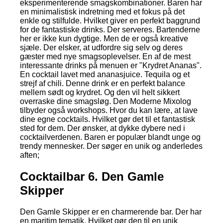
eksperimenterende smagskombinationer. Baren har
en minimalistisk indretning med et fokus på det
enkle og stilfulde. Hvilket giver en perfekt baggrund
for de fantastiske drinks. Der serveres. Bartenderne
her er ikke kun dygtige. Men de er også kreative
sjæle. Der elsker, at udfordre sig selv og deres
gæster med nye smagsoplevelser. En af de mest
interessante drinks på menuen er "Krydret Ananas".
En cocktail lavet med ananasjuice. Tequila og et
strejf af chili. Denne drink er en perfekt balance
mellem sødt og krydret. Og den vil helt sikkert
overraske dine smagsløg. Den Moderne Mixolog
tilbyder også workshops. Hvor du kan lære, at lave
dine egne cocktails. Hvilket gør det til et fantastisk
sted for dem. Der ønsker, at dykke dybere ned i
cocktailverdenen. Baren er populær blandt unge og
trendy mennesker. Der søger en unik og anderledes
aften;
Cocktailbar 6. Den Gamle
Skipper
Den Gamle Skipper er en charmerende bar. Der har
en maritim tematik. Hvilket gør den til en unik