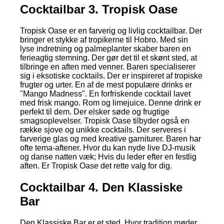
Cocktailbar 3. Tropisk Oase
Tropisk Oase er en farverig og livlig cocktailbar. Der
bringer et stykke af tropikerne til Hobro. Med sin
lyse indretning og palmeplanter skaber baren en
ferieagtig stemning. Der gør det til et skønt sted, at
tilbringe en aften med venner. Baren specialiserer
sig i eksotiske cocktails. Der er inspireret af tropiske
frugter og urter. En af de mest populære drinks er
"Mango Madness". En forfriskende cocktail lavet
med frisk mango. Rom og limejuice. Denne drink er
perfekt til dem. Der elsker søde og frugtige
smagsoplevelser. Tropisk Oase tilbyder også en
række sjove og unikke cocktails. Der serveres i
farverige glas og med kreative garniturer. Baren har
ofte tema-aftener. Hvor du kan nyde live DJ-musik
og danse natten væk; Hvis du leder efter en festlig
aften. Er Tropisk Oase det rette valg for dig.
Cocktailbar 4. Den Klassiske
Bar
Den Klassiske Bar er et sted. Hvor tradition møder