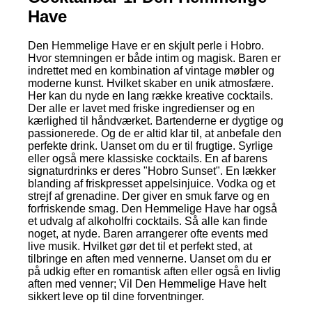
Have
Den Hemmelige Have er en skjult perle i Hobro.
Hvor stemningen er både intim og magisk. Baren er
indrettet med en kombination af vintage møbler og
moderne kunst. Hvilket skaber en unik atmosfære.
Her kan du nyde en lang række kreative cocktails.
Der alle er lavet med friske ingredienser og en
kærlighed til håndværket. Bartenderne er dygtige og
passionerede. Og de er altid klar til, at anbefale den
perfekte drink. Uanset om du er til frugtige. Syrlige
eller også mere klassiske cocktails. En af barens
signaturdrinks er deres "Hobro Sunset". En lækker
blanding af friskpresset appelsinjuice. Vodka og et
strejf af grenadine. Der giver en smuk farve og en
forfriskende smag. Den Hemmelige Have har også
et udvalg af alkoholfri cocktails. Så alle kan finde
noget, at nyde. Baren arrangerer ofte events med
live musik. Hvilket gør det til et perfekt sted, at
tilbringe en aften med vennerne. Uanset om du er
på udkig efter en romantisk aften eller også en livlig
aften med venner; Vil Den Hemmelige Have helt
sikkert leve op til dine forventninger.