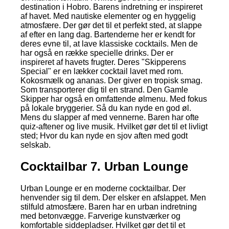
destination i Hobro. Barens indretning er inspireret
af havet. Med nautiske elementer og en hyggelig
atmosfære. Der gør det til et perfekt sted, at slappe
af efter en lang dag. Bartenderne her er kendt for
deres evne til, at lave klassiske cocktails. Men de
har også en række specielle drinks. Der er
inspireret af havets frugter. Deres "Skipperens
Special" er en lækker cocktail lavet med rom.
Kokosmælk og ananas. Der giver en tropisk smag.
Som transporterer dig til en strand. Den Gamle
Skipper har også en omfattende ølmenu. Med fokus
på lokale bryggerier. Så du kan nyde en god øl.
Mens du slapper af med vennerne. Baren har ofte
quiz-aftener og live musik. Hvilket gør det til et livligt
sted; Hvor du kan nyde en sjov aften med godt
selskab.
Cocktailbar 7. Urban Lounge
Urban Lounge er en moderne cocktailbar. Der
henvender sig til dem. Der elsker en afslappet. Men
stilfuld atmosfære. Baren har en urban indretning
med betonvægge. Farverige kunstværker og
komfortable siddepladser. Hvilket gør det til et