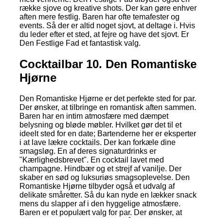
række sjove og kreative shots. Der kan gøre enhver
aften mere festlig. Baren har ofte temafester og
events. Så der er altid noget sjovt, at deltage i. Hvis
du leder efter et sted, at fejre og have det sjovt. Er
Den Festlige Fad et fantastisk valg.
Cocktailbar 10. Den Romantiske
Hjørne
Den Romantiske Hjørne er det perfekte sted for par.
Der ønsker, at tilbringe en romantisk aften sammen.
Baren har en intim atmosfære med dæmpet
belysning og bløde møbler. Hvilket gør det til et
ideelt sted for en date; Bartenderne her er eksperter
i at lave lækre cocktails. Der kan forkæle dine
smagsløg. En af deres signaturdrinks er
"Kærlighedsbrevet". En cocktail lavet med
champagne. Hindbær og et strejf af vanilje. Der
skaber en sød og luksuriøs smagsoplevelse. Den
Romantiske Hjørne tilbyder også et udvalg af
delikate småretter. Så du kan nyde en lækker snack
mens du slapper af i den hyggelige atmosfære.
Baren er et populært valg for par. Der ønsker, at