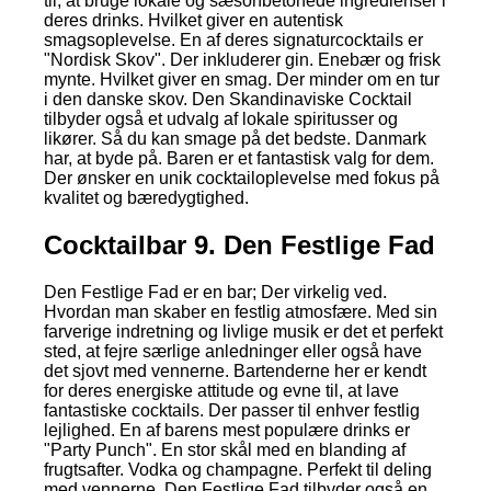
til, at bruge lokale og sæsonbetonede ingredienser i
deres drinks. Hvilket giver en autentisk
smagsoplevelse. En af deres signaturcocktails er
"Nordisk Skov". Der inkluderer gin. Enebær og frisk
mynte. Hvilket giver en smag. Der minder om en tur
i den danske skov. Den Skandinaviske Cocktail
tilbyder også et udvalg af lokale spiritusser og
likører. Så du kan smage på det bedste. Danmark
har, at byde på. Baren er et fantastisk valg for dem.
Der ønsker en unik cocktailoplevelse med fokus på
kvalitet og bæredygtighed.
Cocktailbar 9. Den Festlige Fad
Den Festlige Fad er en bar; Der virkelig ved.
Hvordan man skaber en festlig atmosfære. Med sin
farverige indretning og livlige musik er det et perfekt
sted, at fejre særlige anledninger eller også have
det sjovt med vennerne. Bartenderne her er kendt
for deres energiske attitude og evne til, at lave
fantastiske cocktails. Der passer til enhver festlig
lejlighed. En af barens mest populære drinks er
"Party Punch". En stor skål med en blanding af
frugtsafter. Vodka og champagne. Perfekt til deling
med vennerne. Den Festlige Fad tilbyder også en