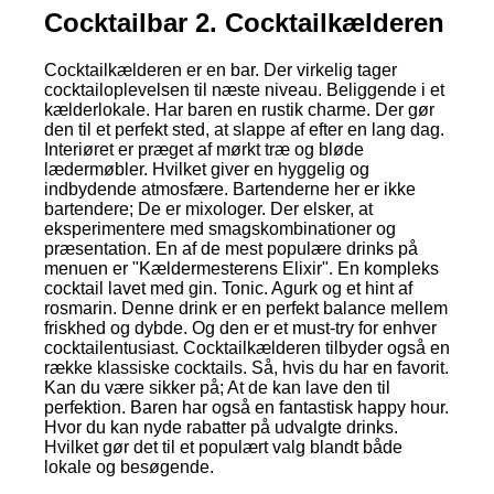
Cocktailbar 2. Cocktailkælderen
Cocktailkælderen er en bar. Der virkelig tager
cocktailoplevelsen til næste niveau. Beliggende i et
kælderlokale. Har baren en rustik charme. Der gør
den til et perfekt sted, at slappe af efter en lang dag.
Interiøret er præget af mørkt træ og bløde
lædermøbler. Hvilket giver en hyggelig og
indbydende atmosfære. Bartenderne her er ikke
bartendere; De er mixologer. Der elsker, at
eksperimentere med smagskombinationer og
præsentation. En af de mest populære drinks på
menuen er "Kældermesterens Elixir". En kompleks
cocktail lavet med gin. Tonic. Agurk og et hint af
rosmarin. Denne drink er en perfekt balance mellem
friskhed og dybde. Og den er et must-try for enhver
cocktailentusiast. Cocktailkælderen tilbyder også en
række klassiske cocktails. Så, hvis du har en favorit.
Kan du være sikker på; At de kan lave den til
perfektion. Baren har også en fantastisk happy hour.
Hvor du kan nyde rabatter på udvalgte drinks.
Hvilket gør det til et populært valg blandt både
lokale og besøgende.