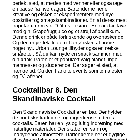
perfekt sted, at mødes med venner eller også tage
en pause fra hverdagen. Bartenderne her er
kreative og elsker, at eksperimentere med nye
opskrifter og smagskombinationer. En af deres mest
populære drinks er "Citrus Fusion". En cocktail lavet
med gin. Grapefrugtjuice og et strejf af basilikum.
Denne drink er både forfriskende og overraskende.
Og den er perfekt til dem. Der ønsker, at prøve
noget nyt. Urban Lounge tilbyder også en række
småretter. Så du kan nyde en snack sammen med
din drink. Baren er et populært valg blandt unge
mennesker og studerende. Der søger et sted, at
hænge ud; Og den har ofte events som temafester
og DJ-aftener.
Cocktailbar 8. Den
Skandinaviske Cocktail
Den Skandinaviske Cocktail er en bar. Der hylder
de nordiske traditioner og ingredienser i deres
cocktails. Baren har en lys og luftig indretning med
naturlige materialer. Der skaber en varm og
indbydende atmosfære. Bartenderne her er dygtige