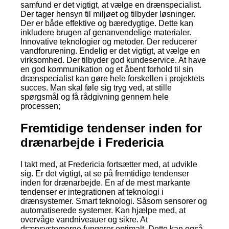
samfund er det vigtigt, at vælge en drænspecialist.
Der tager hensyn til miljøet og tilbyder løsninger.
Der er både effektive og bæredygtige. Dette kan
inkludere brugen af genanvendelige materialer.
Innovative teknologier og metoder. Der reducerer
vandforurening. Endelig er det vigtigt, at vælge en
virksomhed. Der tilbyder god kundeservice. At have
en god kommunikation og et åbent forhold til sin
drænspecialist kan gøre hele forskellen i projektets
succes. Man skal føle sig tryg ved, at stille
spørgsmål og få rådgivning gennem hele
processen;
Fremtidige tendenser inden for
drænarbejde i Fredericia
I takt med, at Fredericia fortsætter med, at udvikle
sig. Er det vigtigt, at se på fremtidige tendenser
inden for drænarbejde. En af de mest markante
tendenser er integrationen af teknologi i
drænsystemer. Smart teknologi. Såsom sensorer og
automatiserede systemer. Kan hjælpe med, at
overvåge vandniveauer og sikre. At
drænsystemerne fungerer optimalt. Dette kan også