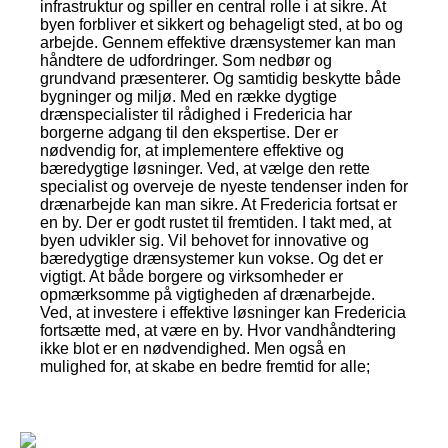
infrastruktur og spiller en central rolle i at sikre. At
byen forbliver et sikkert og behageligt sted, at bo og
arbejde. Gennem effektive drænsystemer kan man
håndtere de udfordringer. Som nedbør og
grundvand præsenterer. Og samtidig beskytte både
bygninger og miljø. Med en række dygtige
drænspecialister til rådighed i Fredericia har
borgerne adgang til den ekspertise. Der er
nødvendig for, at implementere effektive og
bæredygtige løsninger. Ved, at vælge den rette
specialist og overveje de nyeste tendenser inden for
drænarbejde kan man sikre. At Fredericia fortsat er
en by. Der er godt rustet til fremtiden. I takt med, at
byen udvikler sig. Vil behovet for innovative og
bæredygtige drænsystemer kun vokse. Og det er
vigtigt. At både borgere og virksomheder er
opmærksomme på vigtigheden af drænarbejde.
Ved, at investere i effektive løsninger kan Fredericia
fortsætte med, at være en by. Hvor vandhåndtering
ikke blot er en nødvendighed. Men også en
mulighed for, at skabe en bedre fremtid for alle;