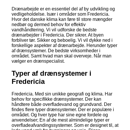
Drænarbejde er en essentiel del af by udvikling og
vedligeholdelse. Især i områder som Fredericia.
Hvor det danske klima kan føre til store mængder
nedbør og dermed behov for effektiv
vandhåndtering. Vi vil udforske de bedste
drænarbejder i Fredericia. Der sikrer. At byen
forbliver tør. Sikker og beboelig. Vi vil dykke ned i
forskellige aspekter af drænarbejde. Herunder typer
af drænsystemer. De bedste virksomheder i
området. Samt hvad man skal overveje. Når man
vælger en drænspecialist.
Typer af drænsystemer i
Fredericia
Fredericia. Med sin unikke geografi og klima. Har
behov for specifikke drænsystemer. Der kan
håndtere både overfladevand og grundvand. Der
findes flere typer drænsystemer. Der er populære i
området. Og hver type har sine egne fordele og
anvendelser; En af de mest almindelige typer er
overfladeafvandingssystemer. Som er designet til, at