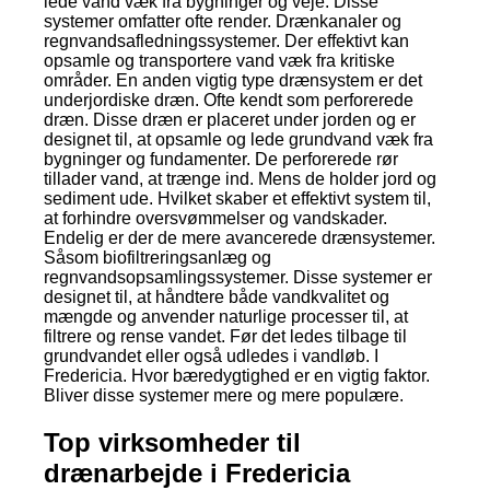
lede vand væk fra bygninger og veje. Disse
systemer omfatter ofte render. Drænkanaler og
regnvandsafledningssystemer. Der effektivt kan
opsamle og transportere vand væk fra kritiske
områder. En anden vigtig type drænsystem er det
underjordiske dræn. Ofte kendt som perforerede
dræn. Disse dræn er placeret under jorden og er
designet til, at opsamle og lede grundvand væk fra
bygninger og fundamenter. De perforerede rør
tillader vand, at trænge ind. Mens de holder jord og
sediment ude. Hvilket skaber et effektivt system til,
at forhindre oversvømmelser og vandskader.
Endelig er der de mere avancerede drænsystemer.
Såsom biofiltreringsanlæg og
regnvandsopsamlingssystemer. Disse systemer er
designet til, at håndtere både vandkvalitet og
mængde og anvender naturlige processer til, at
filtrere og rense vandet. Før det ledes tilbage til
grundvandet eller også udledes i vandløb. I
Fredericia. Hvor bæredygtighed er en vigtig faktor.
Bliver disse systemer mere og mere populære.
Top virksomheder til
drænarbejde i Fredericia