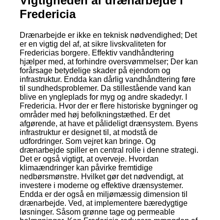
Vigtigheden af drænarbejde i
Fredericia
Drænarbejde er ikke en teknisk nødvendighed; Det
er en vigtig del af, at sikre livskvaliteten for
Fredericias borgere. Effektiv vandhåndtering
hjælper med, at forhindre oversvømmelser; Der kan
forårsage betydelige skader på ejendom og
infrastruktur. Endda kan dårlig vandhåndtering føre
til sundhedsproblemer. Da stillestående vand kan
blive en yngleplads for myg og andre skadedyr. I
Fredericia. Hvor der er flere historiske bygninger og
områder med høj befolkningstæthed. Er det
afgørende, at have et pålideligt drænsystem. Byens
infrastruktur er designet til, at modstå de
udfordringer. Som vejret kan bringe. Og
drænarbejde spiller en central rolle i denne strategi.
Det er også vigtigt, at overveje. Hvordan
klimaændringer kan påvirke fremtidige
nedbørsmønstre. Hvilket gør det nødvendigt, at
investere i moderne og effektive drænsystemer.
Endda er der også en miljømæssig dimension til
drænarbejde. Ved, at implementere bæredygtige
løsninger. Såsom grønne tage og permeable