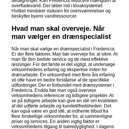
belægninger. Kan Fredericia reducere mængden af
overfladevand. Der løber ind i kloaksystemet.
Hvilket mindsker risikoen for oversvømmelser og
beskytter byens vandressourcer.
Hvad man skal overveje. Når
man vælger en drænspecialist
Når man skal vælge en drænspecialist i Fredericia;
Er der flere faktorer. Man bør overveje for, at sikre. At
man får den bedste service og de mest effektive
løsninger. For det første er det vigtigt, at undersøge
virksomhedens erfaring og ekspertise inden for
drænarbejde. En virksomhed med flere års erfaring
vil ofte have en bedre forståelse af de specifikke
udfordringer. Der er forbundet med drænsystemer i
Fredericia. Endda bør man også overveje
virksomhedens referencer og tidligere projekter. At
se på tidligere arbejde kan give en idé om kvaliteten
af det udførte arbejde og kundetilfredsheden. Det
kan også være en god idé, at indhente tilbud fra
flere forskellige virksomheder for, at sammenligne
priser og services. En anden vigtig faktor er
virksomhedens tilgang til bæredygtighed. I dagens