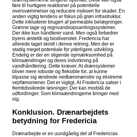
føre til hurtigere reaktioner på potentielle
oversvømmelser og reducere risikoen for skader. En
anden vigtig tendens er fokus på grøn infrastruktur.
Dette inkluderer brugen af permeable belægninger.
Grønne tage og regnvandsopsamlingssystemer.
Der ikke kun håndterer vand. Men også forbedrer
byens æstetik og biodiversitet. Fredericia har
allerede taget skridt i denne retning. Men der er
stadig meget potentiale for yderligere udvikling.
Endelig er der en stigende opmærksomhed på
klimaændringer og deres indvirkning på
vandhåndtering. Dette kræver. At drænsystemer
bliver mere robuste og fleksible for, at kunne
tilpasse sig ændrede nedbørsmønstre og ekstreme
vejrfænomener. Det er vigtigt. At Fredericia satser i
fremtidssikrede løsninger; Der kan modstå de
udfordringer. Som klimaændringerne bringer med
sig.
Konklusion. Drænarbejdets
betydning for Fredericia
Drænarbejde er en uundgåelig del af Fredericias