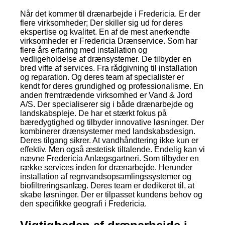
Når det kommer til drænarbejde i Fredericia. Er der
flere virksomheder; Der skiller sig ud for deres
ekspertise og kvalitet. En af de mest anerkendte
virksomheder er Fredericia Drænservice. Som har
flere års erfaring med installation og
vedligeholdelse af drænsystemer. De tilbyder en
bred vifte af services. Fra rådgivning til installation
og reparation. Og deres team af specialister er
kendt for deres grundighed og professionalisme. En
anden fremtrædende virksomhed er Vand & Jord
A/S. Der specialiserer sig i både drænarbejde og
landskabspleje. De har et stærkt fokus på
bæredygtighed og tilbyder innovative løsninger. Der
kombinerer drænsystemer med landskabsdesign.
Deres tilgang sikrer. At vandhåndtering ikke kun er
effektiv. Men også æstetisk tiltalende. Endelig kan vi
nævne Fredericia Anlægsgartneri. Som tilbyder en
række services inden for drænarbejde. Herunder
installation af regnvandsopsamlingssystemer og
biofiltreringsanlæg. Deres team er dedikeret til, at
skabe løsninger. Der er tilpasset kundens behov og
den specifikke geografi i Fredericia.