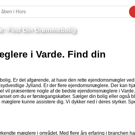
e: Find Din Drømmebolig
lere i Varde. Find din
n bolig. Er det afgørende, at have den rette ejendomsmægler ved
 sydvestlige Jylland. Er der flere ejendomsmæglere. Der kan hj
kel vil præsentere nogle af de bedste ejendomsmæglere i Varde
Uanset om du er førstegangskøber. Sælger din bolig eller også bl
e mæglere kunne assistere dig. Vi dykker ned i deres styrker. Sp
endte mæglere i området. Med flere års erfaring i branchen ha