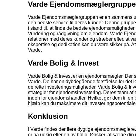
Varde Ejendomsmæglergrupp
Varde Ejendomsmæglergruppen er en sammenslutni
den bedste service til deres kunder. Denne gruppe
i stand til, at finde de bedste ejendomsmuligheder 
Vurdering og rådgivning om ejendom. Varde Ejend
relationer med deres kunder og stræber efter, at 
ekspertise og dedikation kan du være sikker på. At 
Varde.
Varde Bolig & Invest
Varde Bolig & Invest er en ejendomsmægler. Der sp
Varde. De har en dybdegående forståelse for det l
de rette investeringsmuligheder. Varde Bolig & In
strategier for ejendomsinvestering. Deres team af 
inden for ejendomshandler. Hvilket gør dem til en 
hjælp kan du maksimere dit investeringspotentiale 
Konklusion
I Varde findes der flere dygtige ejendomsmæglere
er på udkig efter en ny bolig. Ønsker, at sælge di