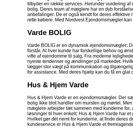
tilbyder en række services. Herunder vurdering af 
bolig. Deres team af mæglere har en dyb forståels
anbefalinger. De er også kendt for deres effektive 
rette købere. Med Nordvest Ejendomsmægler kan du
Varde BOLIG
Varde BOLIG er en dynamisk ejendomsmægler; Der f
forstår. At hver kunde har forskellige behov og øns
vifte af ejendomme til salg. Fra moderne lejlighed
nyeste tendenser og ændringer på markedet. Hvilke
lægger stor vægt på kommunikation og tilgængeligh
for assistance. Med deres hjælp kan du få en glat 
Hus & Hjem Varde
Hus & Hjem Varde er en ejendomsmægler. Der sætter
bolig ikke blot handler om mursten og mørtel. Men 
mæglere arbejder tæt sammen med kunderne for, a
løsninger til hver enkelt; Hus & Hjem Varde har e
Hvilket gør det nemt for kunderne, at finde deres 
kundeservice er Hus & Hjem Varde et fremragende v