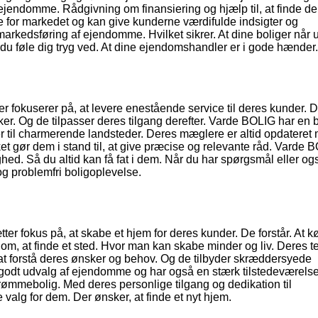
ejendomme. Rådgivning om finansiering og hjælp til, at finde de
e for markedet og kan give kunderne værdifulde indsigter og
markedsføring af ejendomme. Hvilket sikrer. At dine boliger når u
 føle dig tryg ved. At dine ejendomshandler er i gode hænder.
okuserer på, at levere enestående service til deres kunder. 
ker. Og de tilpasser deres tilgang derefter. Varde BOLIG har en 
er til charmerende landsteder. Deres mæglere er altid opdateret
t gør dem i stand til, at give præcise og relevante råd. Varde 
ed. Så du altid kan få fat i dem. Når du har spørgsmål eller og
og problemfri boligoplevelse.
 fokus på, at skabe et hjem for deres kunder. De forstår. At k
om, at finde et sted. Hvor man kan skabe minder og liv. Deres t
t forstå deres ønsker og behov. Og de tilbyder skræddersyede
t godt udvalg af ejendomme og har også en stærk tilstedeværelse
drømmebolig. Med deres personlige tilgang og dedikation til
alg for dem. Der ønsker, at finde et nyt hjem.