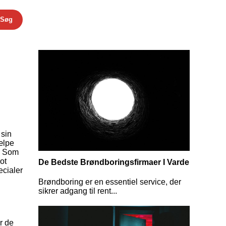
Søg
 sin
ælpe
. Som
ot
De Bedste Brøndboringsfirmaer I Varde
ecialer
Brøndboring er en essentiel service, der
sikrer adgang til rent...
r de