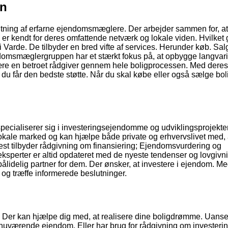
en
ng af erfarne ejendomsmæglere. Der arbejder sammen for, at 
 er kendt for deres omfattende netværk og lokale viden. Hvilket
i Varde. De tilbyder en bred vifte af services. Herunder køb. Sal
omsmæglergruppen har et stærkt fokus på, at opbygge langvar
være en betroet rådgiver gennem hele boligprocessen. Med deres
du får den bedste støtte. Når du skal købe eller også sælge boli
ecialiserer sig i investeringsejendomme og udviklingsprojekter
okale marked og kan hjælpe både private og erhvervslivet med, 
vest tilbyder rådgivning om finansiering; Ejendomsvurdering og
eksperter er altid opdateret med de nyeste tendenser og lovgivn
pålidelig partner for dem. Der ønsker, at investere i ejendom. M
og træffe informerede beslutninger.
. Der kan hjælpe dig med, at realisere dine boligdrømme. Uans
n nuværende ejendom. Eller har brug for rådgivning om investerin