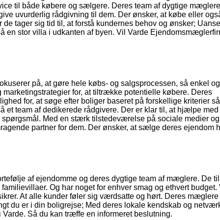
ervice til både købere og sælgere. Deres team af dygtige mægler
e uvurderlig rådgivning til dem. Der ønsker, at købe eller og
or de tager sig tid til, at forstå kundernes behov og ønsker; Uans
gså en stor villa i udkanten af byen. Vil Varde Ejendomsmæglerfi
userer på, at gøre hele købs- og salgsprocessen, så enkel og 
arketingstrategier for, at tiltrække potentielle købere. Deres
hed for, at søge efter boliger baseret på forskellige kriterier 
 et team af dedikerede rådgivere. Der er klar til, at hjælpe med 
iske spørgsmål. Med en stærk tilstedeværelse på sociale medier o
mragende partner for dem. Der ønsker, at sælge deres ejendom h
ortefølje af ejendomme og deres dygtige team af mæglere. De ti
ore familievillaer. Og har noget for enhver smag og ethvert budget.
krer. At alle kunder føler sig værdsatte og hørt. Deres mæglere 
 langt du er i din boligrejse; Med deres lokale kendskab og netvæ
Varde. Så du kan træffe en informeret beslutning.