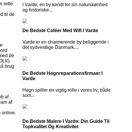
n rette
I Varde, en by kendt for sin naturskønhed
og historiske...
d til de
De Bedste Caféer Med Wifi I Varde
Varde er en charmerende by beliggende i
De
det sydvestlige Danmark,...
bred
 med de
BOLIG
så brug
De Bedste Hegnreparationsfirmaer I
Varde
Hegn spiller en vigtig rolle i vores liv, både
som...
øb af
eam af
 online.
De Bedste Malere I Varde: Din Guide Til
Topkvalitet Og Kreativitet