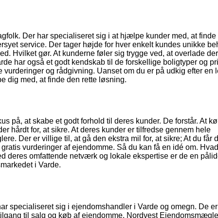
folk. Der har specialiseret sig i at hjælpe kunder med, at finde
syet service. Der tager højde for hver enkelt kundes unikke be
ed. Hvilket gør. At kunderne føler sig trygge ved, at overlade de
 har også et godt kendskab til de forskellige boligtyper og pri
se vurderinger og rådgivning. Uanset om du er på udkig efter en l
e dig med, at finde den rette løsning.
på, at skabe et godt forhold til deres kunder. De forstår. At k
er hårdt for, at sikre. At deres kunder er tilfredse gennem hele
Der er villige til, at gå den ekstra mil for, at sikre; At du får 
 gratis vurderinger af ejendomme. Så du kan få en idé om. Hvad
Med deres omfattende netværk og lokale ekspertise er de en pålid
smarkedet i Varde.
ar specialiseret sig i ejendomshandler i Varde og omegn. De er
e tilgang til salg og køb af ejendomme. Nordvest Ejendomsmægle