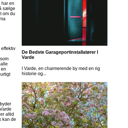
e har en
så sælge
et om du
rma
effektiv
De Bedste Garageportinstallatører I
Varde
såsom
alle
I Varde, en charmerende by med en rig
g en
historie og...
urtigt
lbyder
 Varde
er altid
rk kan de