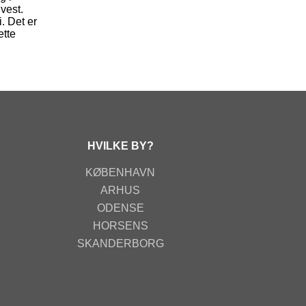
vest.
. Det er
ette
HVILKE BY?
KØBENHAVN
ARHUS
ODENSE
HORSENS
SKANDERBORG