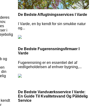
De Bedste Affugtningsservices I Varde
 deres
hov.
I Varde, en by kendt for sin smukke natur
res
og...
ser i
ejebolig
De Bedste Fugerensningsfirmaer I
Varde
øb og
Fugerensning er en essentiel del af
vedligeholdelsen af enhver bygning,...
den
 din
elig
De Bedste Vandværksservice I Varde:
En Guide Til Kvalitetsvand Og Pålidelig
Service
 kendt
r