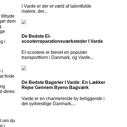
I Varde er der et væld af talentfulde
malere, der...
tilbyde
 gør dem
g.
ige
De Bedste El-
scooterreparationsværksteder I Varde
g i
El-scootere er blevet en populær
transportform i Danmark, og Varde...
 i
at finde
De Bedste Bagerier I Varde: En Lækker
ing
Rejse Gennem Byens Bagværk
ed deres
Varde er en charmerende by beliggende i
det sydvestlige Danmark,...
et om du
g i