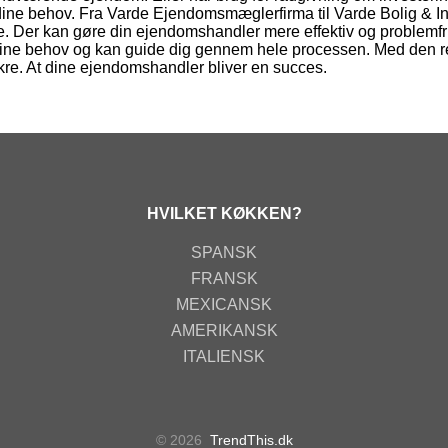
e behov. Fra Varde Ejendomsmæglerfirma til Varde Bolig & In
e. Der kan gøre din ejendomshandler mere effektiv og problemfri
 dine behov og kan guide dig gennem hele processen. Med den r
ikre. At dine ejendomshandler bliver en succes.
HVILKET KØKKEN?
SPANSK
FRANSK
MEXICANSK
AMERIKANSK
ITALIENSK
© 2026
TrendThis.dk