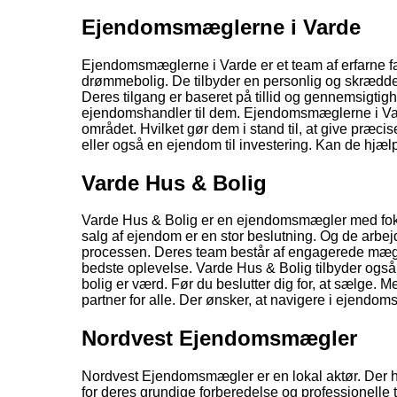
Ejendomsmæglerne i Varde
Ejendomsmæglerne i Varde er et team af erfarne fag
drømmebolig. De tilbyder en personlig og skrædder
Deres tilgang er baseret på tillid og gennemsigtigh
ejendomshandler til dem. Ejendomsmæglerne i Varde
området. Hvilket gør dem i stand til, at give præci
eller også en ejendom til investering. Kan de hjælp
Varde Hus & Bolig
Varde Hus & Bolig er en ejendomsmægler med fokus 
salg af ejendom er en stor beslutning. Og de arbejd
processen. Deres team består af engagerede mæglere. 
bedste oplevelse. Varde Hus & Bolig tilbyder også
bolig er værd. Før du beslutter dig for, at sælge. 
partner for alle. Der ønsker, at navigere i ejendom
Nordvest Ejendomsmægler
Nordvest Ejendomsmægler er en lokal aktør. Der h
for deres grundige forberedelse og professionell