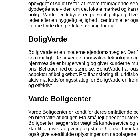
opbygget et solidt ry for, at levere fremragende s
dybdegående viden om det lokale marked og kan giv
bolig i Varde. De tilbyder en personlig tilgang. Hv
leder efter en hyggelig lejlighed i centrum eller o
kunne finde den perfekte løsning for dig.
BoligVarde
BoligVarde er en moderne ejendomsmægler. Der fok
som muligt. De anvender innovative teknologier og m
hjemmeside er brugervenlig og giver kunderne mulig
pris. Beliggenhed og størrelse. BoligVarde har også
aspekter af boligkøbet. Fra finansiering til jurid
aktiv markedsføringsstrategi er BoligVarde en fre
og effektivt.
Varde Boligcenter
Varde Boligcenter er kendt for deres omfattende p
en bred vifte af boliger. Fra små lejligheder til st
Boligcenter lægger stor vægt på kundeservice og si
klar til, at give rådgivning og støtte. Uanset hvor
også give værdifulde oplysninger om nabolagene i 