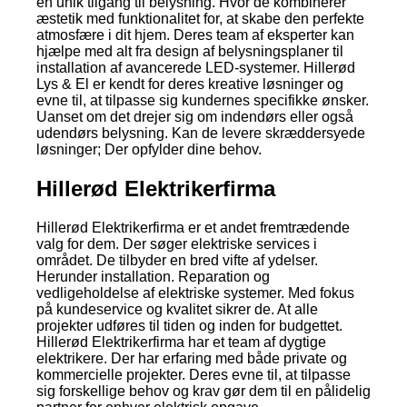
en unik tilgang til belysning. Hvor de kombinerer
æstetik med funktionalitet for, at skabe den perfekte
atmosfære i dit hjem. Deres team af eksperter kan
hjælpe med alt fra design af belysningsplaner til
installation af avancerede LED-systemer. Hillerød
Lys & El er kendt for deres kreative løsninger og
evne til, at tilpasse sig kundernes specifikke ønsker.
Uanset om det drejer sig om indendørs eller også
udendørs belysning. Kan de levere skræddersyede
løsninger; Der opfylder dine behov.
Hillerød Elektrikerfirma
Hillerød Elektrikerfirma er et andet fremtrædende
valg for dem. Der søger elektriske services i
området. De tilbyder en bred vifte af ydelser.
Herunder installation. Reparation og
vedligeholdelse af elektriske systemer. Med fokus
på kundeservice og kvalitet sikrer de. At alle
projekter udføres til tiden og inden for budgettet.
Hillerød Elektrikerfirma har et team af dygtige
elektrikere. Der har erfaring med både private og
kommercielle projekter. Deres evne til, at tilpasse
sig forskellige behov og krav gør dem til en pålidelig