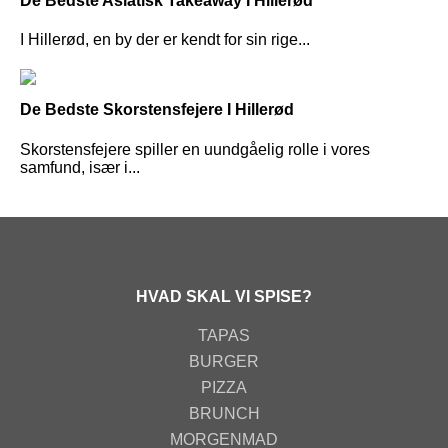
De Bedste Asiatisk Takeaway I Hillerød
I Hillerød, en by der er kendt for sin rige...
De Bedste Skorstensfejere I Hillerød
Skorstensfejere spiller en uundgåelig rolle i vores
samfund, især i...
HVAD SKAL VI SPISE?
TAPAS
BURGER
PIZZA
BRUNCH
MORGENMAD