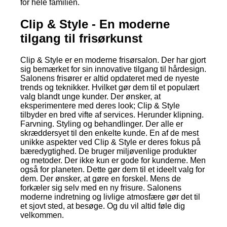
for hele familien.
Clip & Style - En moderne
tilgang til frisørkunst
Clip & Style er en moderne frisørsalon. Der har gjort
sig bemærket for sin innovative tilgang til hårdesign.
Salonens frisører er altid opdateret med de nyeste
trends og teknikker. Hvilket gør dem til et populært
valg blandt unge kunder. Der ønsker, at
eksperimentere med deres look; Clip & Style
tilbyder en bred vifte af services. Herunder klipning.
Farvning. Styling og behandlinger. Der alle er
skræddersyet til den enkelte kunde. En af de mest
unikke aspekter ved Clip & Style er deres fokus på
bæredygtighed. De bruger miljøvenlige produkter
og metoder. Der ikke kun er gode for kunderne. Men
også for planeten. Dette gør dem til et ideelt valg for
dem. Der ønsker, at gøre en forskel. Mens de
forkæler sig selv med en ny frisure. Salonens
moderne indretning og livlige atmosfære gør det til
et sjovt sted, at besøge. Og du vil altid føle dig
velkommen.