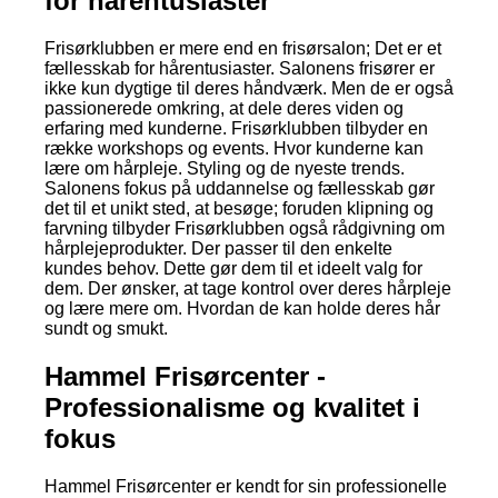
for hårentusiaster
Frisørklubben er mere end en frisørsalon; Det er et
fællesskab for hårentusiaster. Salonens frisører er
ikke kun dygtige til deres håndværk. Men de er også
passionerede omkring, at dele deres viden og
erfaring med kunderne. Frisørklubben tilbyder en
række workshops og events. Hvor kunderne kan
lære om hårpleje. Styling og de nyeste trends.
Salonens fokus på uddannelse og fællesskab gør
det til et unikt sted, at besøge; foruden klipning og
farvning tilbyder Frisørklubben også rådgivning om
hårplejeprodukter. Der passer til den enkelte
kundes behov. Dette gør dem til et ideelt valg for
dem. Der ønsker, at tage kontrol over deres hårpleje
og lære mere om. Hvordan de kan holde deres hår
sundt og smukt.
Hammel Frisørcenter -
Professionalisme og kvalitet i
fokus
Hammel Frisørcenter er kendt for sin professionelle