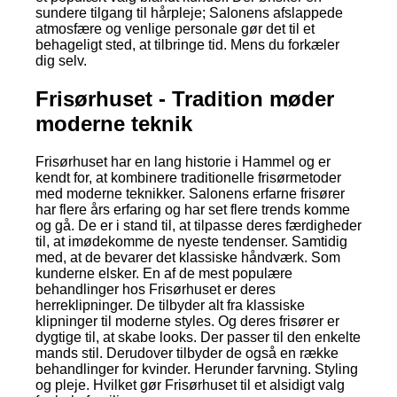
sundere tilgang til hårpleje; Salonens afslappede
atmosfære og venlige personale gør det til et
behageligt sted, at tilbringe tid. Mens du forkæler
dig selv.
Frisørhuset - Tradition møder
moderne teknik
Frisørhuset har en lang historie i Hammel og er
kendt for, at kombinere traditionelle frisørmetoder
med moderne teknikker. Salonens erfarne frisører
har flere års erfaring og har set flere trends komme
og gå. De er i stand til, at tilpasse deres færdigheder
til, at imødekomme de nyeste tendenser. Samtidig
med, at de bevarer det klassiske håndværk. Som
kunderne elsker. En af de mest populære
behandlinger hos Frisørhuset er deres
herreklipninger. De tilbyder alt fra klassiske
klipninger til moderne styles. Og deres frisører er
dygtige til, at skabe looks. Der passer til den enkelte
mands stil. Derudover tilbyder de også en række
behandlinger for kvinder. Herunder farvning. Styling
og pleje. Hvilket gør Frisørhuset til et alsidigt valg