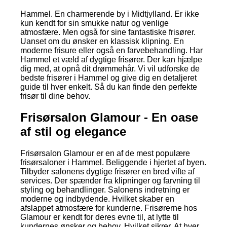
Hammel. En charmerende by i Midtjylland. Er ikke
kun kendt for sin smukke natur og venlige
atmosfære. Men også for sine fantastiske frisører.
Uanset om du ønsker en klassisk klipning. En
moderne frisure eller også en farvebehandling. Har
Hammel et væld af dygtige frisører. Der kan hjælpe
dig med, at opnå dit drømmehår. Vi vil udforske de
bedste frisører i Hammel og give dig en detaljeret
guide til hver enkelt. Så du kan finde den perfekte
frisør til dine behov.
Frisørsalon Glamour - En oase
af stil og elegance
Frisørsalon Glamour er en af de mest populære
frisørsaloner i Hammel. Beliggende i hjertet af byen.
Tilbyder salonens dygtige frisører en bred vifte af
services. Der spænder fra klipninger og farvning til
styling og behandlinger. Salonens indretning er
moderne og indbydende. Hvilket skaber en
afslappet atmosfære for kunderne. Frisørerne hos
Glamour er kendt for deres evne til, at lytte til
kundernes ønsker og behov. Hvilket sikrer. At hver