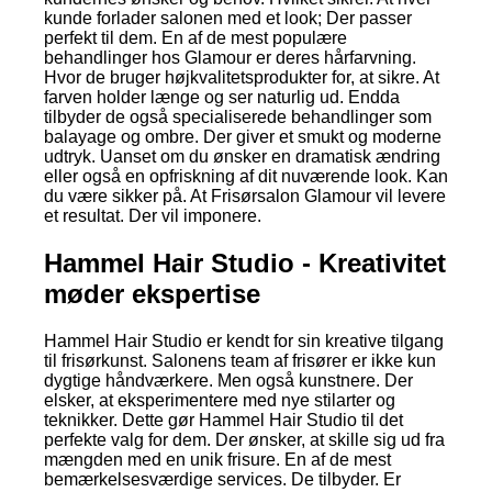
kunde forlader salonen med et look; Der passer
perfekt til dem. En af de mest populære
behandlinger hos Glamour er deres hårfarvning.
Hvor de bruger højkvalitetsprodukter for, at sikre. At
farven holder længe og ser naturlig ud. Endda
tilbyder de også specialiserede behandlinger som
balayage og ombre. Der giver et smukt og moderne
udtryk. Uanset om du ønsker en dramatisk ændring
eller også en opfriskning af dit nuværende look. Kan
du være sikker på. At Frisørsalon Glamour vil levere
et resultat. Der vil imponere.
Hammel Hair Studio - Kreativitet
møder ekspertise
Hammel Hair Studio er kendt for sin kreative tilgang
til frisørkunst. Salonens team af frisører er ikke kun
dygtige håndværkere. Men også kunstnere. Der
elsker, at eksperimentere med nye stilarter og
teknikker. Dette gør Hammel Hair Studio til det
perfekte valg for dem. Der ønsker, at skille sig ud fra
mængden med en unik frisure. En af de mest
bemærkelsesværdige services. De tilbyder. Er