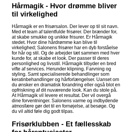
Hårmagik - Hvor drømme bliver
til virkelighed
Hårmagik er en frisørsalon. Der lever op til sit navn.
Med et team af talentfulde frisører. Der brænder for,
at skabe smukke og unikke frisurer. Er Hårmagik
stedet. Hvor dine hårdrømme kan blive til
virkelighed; Salonens frisører har en dyb forståelse
for hår og stil. Og de arbejder tæt sammen med hver
kunde for, at skabe et look. Der passer til deres
personlighed og livsstil. Hårmagik tilbyder en bred
vifte af services. Herunder klipning. Farvning og
styling. Samt specialiserede behandlinger som
keratinbehandlinger og hårforlængelser. Uanset om
du ønsker en dramatisk forandring eller også blot en
opfriskning af dit nuværende look. Kan du stole på.
At Hårmagik vil levere et resultat. Der vil overgå
dine forventninger. Salonens varme og indbydende
atmosfære gør det til en fornøjelse, at besøge. Og
du vil altid føle dig godt tilpas.
Frisørklubben - Et fællesskab