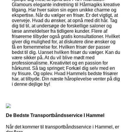
Glamours elegante indretning til Hårmagiks kreative
tilgang. Har hver salon sin egen unikke charme og
ekspertise. Når du vælger en frisør. Er det vigtigt, at
overveje. Hvad du ønsker, at opnå med dit hår. Tag
dig tid til, at undersøge de forskellige saloner og
læse anmeldelser fra tidligere kunder. Flere af
frisørerne tilbyder også gratis konsultationer. Hvilket
giver dig mulighed for, at diskutere dine ønsker og
få en fornemmelse for. Hvilken frisør der passer
bedst til dig. Uanset hvilken frisør du vælger. Kan du
være sikker på. At du vil blive mødt med
professionalisme. Kreativitet og en passion for
hårkunst. Så tag springet; Forkæl dig selv med en
ny frisure. Og oplev. Hvad Hammels bedste frisører
har, at tilbyde. Din næste håroplevelse venter på dig
i denne dejlige by!
De Bedste Transportbåndsservice I Hammel
Når det kommer til transportbåndsservice i Hammel, er