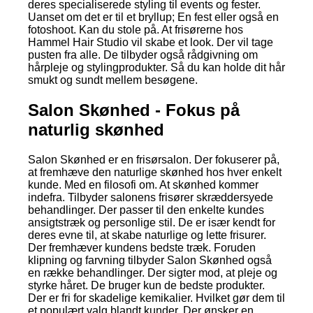
deres specialiserede styling til events og fester.
Uanset om det er til et bryllup; En fest eller også en
fotoshoot. Kan du stole på. At frisørerne hos
Hammel Hair Studio vil skabe et look. Der vil tage
pusten fra alle. De tilbyder også rådgivning om
hårpleje og stylingprodukter. Så du kan holde dit hår
smukt og sundt mellem besøgene.
Salon Skønhed - Fokus på
naturlig skønhed
Salon Skønhed er en frisørsalon. Der fokuserer på,
at fremhæve den naturlige skønhed hos hver enkelt
kunde. Med en filosofi om. At skønhed kommer
indefra. Tilbyder salonens frisører skræddersyede
behandlinger. Der passer til den enkelte kundes
ansigtstræk og personlige stil. De er især kendt for
deres evne til, at skabe naturlige og lette frisurer.
Der fremhæver kundens bedste træk. Foruden
klipning og farvning tilbyder Salon Skønhed også
en række behandlinger. Der sigter mod, at pleje og
styrke håret. De bruger kun de bedste produkter.
Der er fri for skadelige kemikalier. Hvilket gør dem til
et populært valg blandt kunder. Der ønsker en