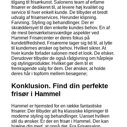
tilgang til frisørkunst. Salonens team af erfarne
frisører er dedikeret til, at levere høj kvalitet og
service til hver enkelt kunde. De tilbyder et bredt
udvalg af frisørservices. Herunder klipning.
Farvning. Styling og behandlinger. Der er
skræddersyet til den enkelte kundes behov. En af
de mest bemærkelsesværdige aspekter ved
Hammel Frisørcenter er deres fokus på
kundetilfredshed. Frisørerne tager sig tid til, at lytte
til kundernes ønsker og behov. Hvilket sikrer. At
hver kunde forlader salonen med et look. De elsker.
Derudover tilbyder de også rådgivning om hårpleje
og stylingprodukter. Hvilket gør dem til et
fremragende valg for dem. Der ønsker, at holde
deres hår i topform mellem besøgene;
Konklusion. Find din perfekte
frisør i Hammel
Hammel er hjemsted for en række fantastiske
frisører. Der tilbyder alt fra klassiske klipninger til
moderne styling og behandlinger. Uanset hvilken
stil du ønsker. Er der en frisør i Hammel. Der kan
hjælpe dig med, at opnå det. Fra Frisørsalon