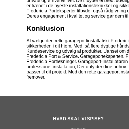
private og erhvervslivet. De tilbyder et bredt udv
er trænet i de nyeste installationsteknikker og sikke
Fredericia Porteksperter tilbyder også rådgivning 
Deres engagement i kvalitet og service gør dem til 
Konklusion
At vælge den rette garageportinstallatør i Frederic
sikkerheden i dit hjem. Med, så flere dygtige håndv
Kundeservice og udvalg af produkter. Uanset om d
Fredericia Port & Service. Garageporteksperten. F
Fredericia Portløsninger. Garageport-Installatøren 
professionel installation; Der opfylder dine behov. 
passer til dit projekt. Med den rette garageportinsta
fremover.
HVAD SKAL VI SPISE?