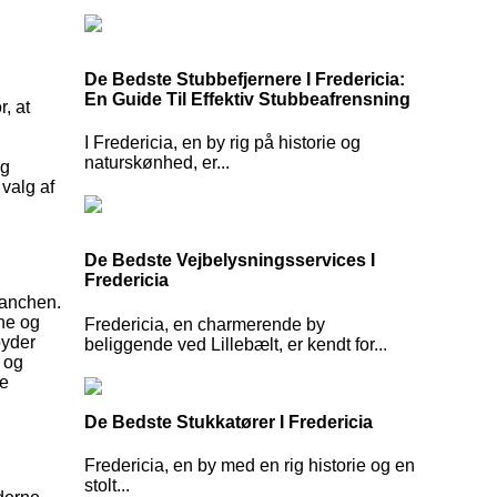
De Bedste Stubbefjernere I Fredericia:
En Guide Til Effektiv Stubbeafrensning
, at
I Fredericia, en by rig på historie og
naturskønhed, er...
ig
valg af
De Bedste Vejbelysningsservices I
Fredericia
ranchen.
rne og
Fredericia, en charmerende by
byder
beliggende ved Lillebælt, er kendt for...
t og
ve
De Bedste Stukkatører I Fredericia
Fredericia, en by med en rig historie og en
stolt...