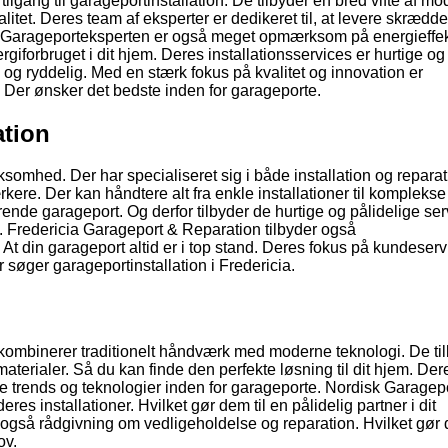
ilgang til garageportinstallation. De tilbyder en bred vifte af m
itet. Deres team af eksperter er dedikeret til, at levere skrædd
v. Garageporteksperten er også meget opmærksom på energieffekt
giforbruget i dit hjem. Deres installationsservices er hurtige og
n og ryddelig. Med en stærk fokus på kvalitet og innovation er
 Der ønsker det bedste inden for garageporte.
ation
somhed. Der har specialiseret sig i både installation og reparat
ere. Der kan håndtere alt fra enkle installationer til komplekse
rende garageport. Og derfor tilbyder de hurtige og pålidelige ser
lt. Fredericia Garageport & Reparation tilbyder også
 At din garageport altid er i top stand. Deres fokus på kundeser
r søger garageportinstallation i Fredericia.
kombinerer traditionelt håndværk med moderne teknologi. De ti
g materialer. Så du kan finde den perfekte løsning til dit hjem. De
ste trends og teknologier inden for garageporte. Nordisk Garagep
res installationer. Hvilket gør dem til en pålidelig partner i dit
e også rådgivning om vedligeholdelse og reparation. Hvilket gør 
ov.