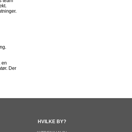
es team
ekt.
tninger.
ing.
å en
atør. Der
HVILKE BY?