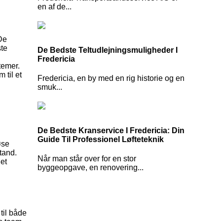
en af de...
De
ste
De Bedste Teltudlejningsmuligheder I
Fredericia
temer.
 til et
Fredericia, en by med en rig historie og en
smuk...
De Bedste Kranservice I Fredericia: Din
Guide Til Professionel Løfteteknik
øse
stand.
Når man står over for en stor
det
byggeopgave, en renovering...
til både