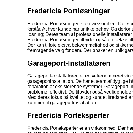
Fredericia Portløsninger
Fredericia Portløsninger er en virksomhed. Der spe
forstår. At hver kunde har unikke behov. Og derfo
løsning; Deres team af professionelle installatører e
Fredericia Portløsninger tilbyder også en række ti
Der kan tilføje ekstra bekvemmelighed og sikkerhed
fremragende valg for dem. Der ønsker en unik gar
Garageport-Installatøren
Garageport-Installatøren er en velrenommeret virks
garageportinstallation. De har et team af dygtige hå
reparation af eksisterende systemer. Garageport-Ins
problemer effektivt. De tilbyder også vedligeholdels
Med deres fokus på kvalitet og kundetilfredshed er 
kommer til garageportinstallation.
Fredericia Porteksperter
Fredericia Porteksperter er en virksomhed. Der har 