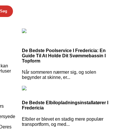
Søg
De Bedste Poolservice I Fredericia: En
Guide Til At Holde Dit Svømmebassin I
Topform
r kan
 Huser
Når sommeren nærmer sig, og solen
begynder at skinne, er...
De Bedste Elbilopladningsinstallatører I
rs
Fredericia
dersyede
Elbiler er blevet en stadig mere populær
transportform, og med...
 Deres