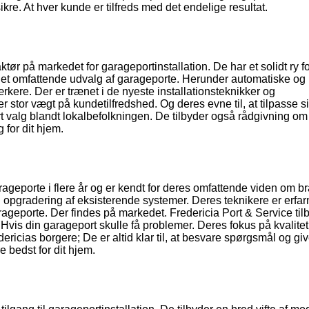
sikre. At hver kunde er tilfreds med det endelige resultat.
r på markedet for garageportinstallation. De har et solidt ry for
er et omfattende udvalg af garageporte. Herunder automatiske og
kere. Der er trænet i de nyeste installationsteknikker og
 stor vægt på kundetilfredshed. Og deres evne til, at tilpasse s
 valg blandt lokalbefolkningen. De tilbyder også rådgivning om 
 for dit hjem.
arageporte i flere år og er kendt for deres omfattende viden om b
g opgradering af eksisterende systemer. Deres teknikere er erfa
arageporte. Der findes på markedet. Fredericia Port & Service til
. Hvis din garageport skulle få problemer. Deres fokus på kvalite
dericias borgere; De er altid klar til, at besvare spørgsmål og gi
 bedst for dit hjem.