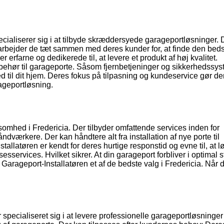
cialiserer sig i at tilbyde skræddersyede garageportløsninger. 
r arbejder de tæt sammen med deres kunder for, at finde den bed
r erfarne og dedikerede til, at levere et produkt af høj kvalitet.
lbehør til garageporte. Såsom fjernbetjeninger og sikkerhedssys
 til dit hjem. Deres fokus på tilpasning og kundeservice gør dem
ageportløsning.
omhed i Fredericia. Der tilbyder omfattende services inden for
ndværkere. Der kan håndtere alt fra installation af nye porte til
tallatøren er kendt for deres hurtige responstid og evne til, at l
esservices. Hvilket sikrer. At din garageport forbliver i optimal 
Garageport-Installatøren et af de bedste valg i Fredericia. Når 
specialiseret sig i at levere professionelle garageportløsninger 