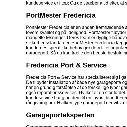
kundeservice er i top; Og de stræber altid efter, at 
PortMester Fredericia
PortMester Fredericia er en anden fremtrædende aktø
levere kvalitet og pålidelighed. PortMester tilbyd
manuelle løsninger. Deres team er dygtige håndvær
sikkerhedsstandarder. PortMester Fredericia lægger
kundernes specifikke behov gør dem til et populært
garageport. Så du kan træffe den bedste beslutning
Fredericia Port & Service
Fredericia Port & Service har specialiseret sig i g
De tilbyder installation af både nye garageporte o
har en grundig forståelse af de forskellige typer g
også reparationsservices. Hvilket er en stor fordel
kundeservice har gjort dem til en favorit blandt Fre
rådgivning om. Hvilken type garageport der vil være
Garageporteksperten