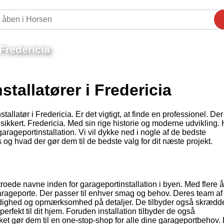
Fredericia
tallatører i Fredericia
allatør i Fredericia. Er det vigtigt, at finde en professionel. De
og sikkert. Fredericia. Med sin rige historie og moderne udvikling.
garageportinstallation. Vi vil dykke ned i nogle af de bedste
s og hvad der gør dem til de bedste valg for dit næste projekt.
roede navne inden for garageportinstallation i byen. Med flere å
 garageporte. Der passer til enhver smag og behov. Deres team af
rundighed og opmærksomhed på detaljer. De tilbyder også skræd
rfekt til dit hjem. Foruden installation tilbyder de også
ket gør dem til en one-stop-shop for alle dine garageportbehov.