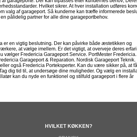
alg af garageporte. Der kan tilpasses efter kundernes behov; Der
rhedsstandarder. Hvilket sikrer. At hver installation udføres korr
om valg af garageport. Så kunderne kan træffe informerede beslu
en pålidelig partner for alle dine garageportbehov.
ia er en vigtig beslutning. Der kan påvirke både æstetikken og
ærkere, at vælge imellem. Er det vigtigt, at overveje deres erfar
u vælger Fredericia Garageport Service. PortMester Fredericia.
redericia Garageport & Reparation. Nordisk Garageport Teknik.
eller også Fredericia Porteksperter. Kan du være sikker på, at f
Tag dig tid til, at undersøge dine muligheder. Og vælg en install
llatør kan du nyde en funktionel og stilfuld garageport i flere år
HVILKET KØKKEN?