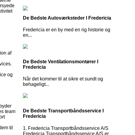
oderne
ersyede
ivitet
De Bedste Autoværksteder I Fredericia
Fredericia er en by med en rig historie og
en...
ion af
De Bedste Ventilationsmontører I
vices.
Fredericia
vice og
Når det kommer til at sikre et sundt og
behageligt...
lbyder
De Bedste Transportbåndsservice I
res team
Fredericia
ort
dem til
1. Fredericia Transportbåndsservice A/S
Fredericia Transportbåndsservice A/S er