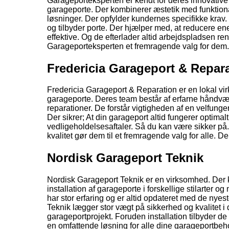
Garageporteksperten er kendt for deres innovative t
garageporte. Der kombinerer æstetik med funktional
løsninger. Der opfylder kundernes specifikke kra
og tilbyder porte. Der hjælper med, at reducere ener
effektive. Og de efterlader altid arbejdspladsen re
Garageporteksperten et fremragende valg for dem.
Fredericia Garageport & Repar
Fredericia Garageport & Reparation er en lokal virk
garageporte. Deres team består af erfarne håndværk
reparationer. De forstår vigtigheden af en velfunge
Der sikrer; At din garageport altid fungerer optima
vedligeholdelsesaftaler. Så du kan være sikker på.
kvalitet gør dem til et fremragende valg for alle. De
Nordisk Garageport Teknik
Nordisk Garageport Teknik er en virksomhed. Der 
installation af garageporte i forskellige stilarter o
har stor erfaring og er altid opdateret med de nye
Teknik lægger stor vægt på sikkerhed og kvalitet i de
garageportprojekt. Foruden installation tilbyder d
en omfattende løsning for alle dine garageportbeh