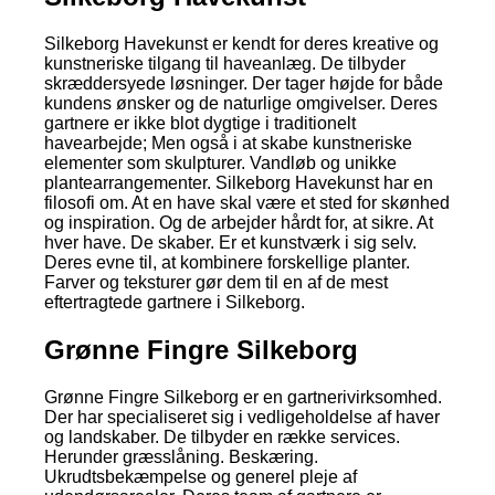
Silkeborg Havekunst er kendt for deres kreative og
kunstneriske tilgang til haveanlæg. De tilbyder
skræddersyede løsninger. Der tager højde for både
kundens ønsker og de naturlige omgivelser. Deres
gartnere er ikke blot dygtige i traditionelt
havearbejde; Men også i at skabe kunstneriske
elementer som skulpturer. Vandløb og unikke
plantearrangementer. Silkeborg Havekunst har en
filosofi om. At en have skal være et sted for skønhed
og inspiration. Og de arbejder hårdt for, at sikre. At
hver have. De skaber. Er et kunstværk i sig selv.
Deres evne til, at kombinere forskellige planter.
Farver og teksturer gør dem til en af de mest
eftertragtede gartnere i Silkeborg.
Grønne Fingre Silkeborg
Grønne Fingre Silkeborg er en gartnerivirksomhed.
Der har specialiseret sig i vedligeholdelse af haver
og landskaber. De tilbyder en række services.
Herunder græsslåning. Beskæring.
Ukrudtsbekæmpelse og generel pleje af