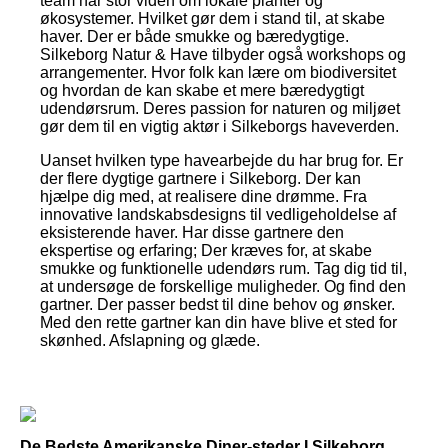
team har stor viden om lokale planter og
økosystemer. Hvilket gør dem i stand til, at skabe
haver. Der er både smukke og bæredygtige.
Silkeborg Natur & Have tilbyder også workshops og
arrangementer. Hvor folk kan lære om biodiversitet
og hvordan de kan skabe et mere bæredygtigt
udendørsrum. Deres passion for naturen og miljøet
gør dem til en vigtig aktør i Silkeborgs haveverden.
Uanset hvilken type havearbejde du har brug for. Er
der flere dygtige gartnere i Silkeborg. Der kan
hjælpe dig med, at realisere dine drømme. Fra
innovative landskabsdesigns til vedligeholdelse af
eksisterende haver. Har disse gartnere den
ekspertise og erfaring; Der kræves for, at skabe
smukke og funktionelle udendørs rum. Tag dig tid til,
at undersøge de forskellige muligheder. Og find den
gartner. Der passer bedst til dine behov og ønsker.
Med den rette gartner kan din have blive et sted for
skønhed. Afslapning og glæde.
De Bedste Amerikanske Diner-steder I Silkeborg