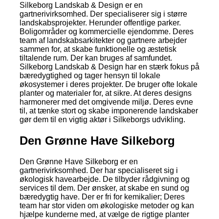
Silkeborg Landskab & Design er en
gartnerivirksomhed. Der specialiserer sig i større
landskabsprojekter. Herunder offentlige parker.
Boligområder og kommercielle ejendomme. Deres
team af landskabsarkitekter og gartnere arbejder
sammen for, at skabe funktionelle og æstetisk
tiltalende rum. Der kan bruges af samfundet.
Silkeborg Landskab & Design har en stærk fokus på
bæredygtighed og tager hensyn til lokale
økosystemer i deres projekter. De bruger ofte lokale
planter og materialer for, at sikre. At deres designs
harmonerer med det omgivende miljø. Deres evne
til, at tænke stort og skabe imponerende landskaber
gør dem til en vigtig aktør i Silkeborgs udvikling.
Den Grønne Have Silkeborg
Den Grønne Have Silkeborg er en
gartnerivirksomhed. Der har specialiseret sig i
økologisk havearbejde. De tilbyder rådgivning og
services til dem. Der ønsker, at skabe en sund og
bæredygtig have. Der er fri for kemikalier; Deres
team har stor viden om økologiske metoder og kan
hjælpe kunderne med, at vælge de rigtige planter