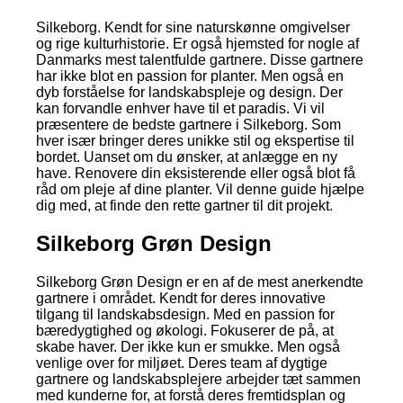
Silkeborg. Kendt for sine naturskønne omgivelser
og rige kulturhistorie. Er også hjemsted for nogle af
Danmarks mest talentfulde gartnere. Disse gartnere
har ikke blot en passion for planter. Men også en
dyb forståelse for landskabspleje og design. Der
kan forvandle enhver have til et paradis. Vi vil
præsentere de bedste gartnere i Silkeborg. Som
hver især bringer deres unikke stil og ekspertise til
bordet. Uanset om du ønsker, at anlægge en ny
have. Renovere din eksisterende eller også blot få
råd om pleje af dine planter. Vil denne guide hjælpe
dig med, at finde den rette gartner til dit projekt.
Silkeborg Grøn Design
Silkeborg Grøn Design er en af de mest anerkendte
gartnere i området. Kendt for deres innovative
tilgang til landskabsdesign. Med en passion for
bæredygtighed og økologi. Fokuserer de på, at
skabe haver. Der ikke kun er smukke. Men også
venlige over for miljøet. Deres team af dygtige
gartnere og landskabsplejere arbejder tæt sammen
med kunderne for, at forstå deres fremtidsplan og