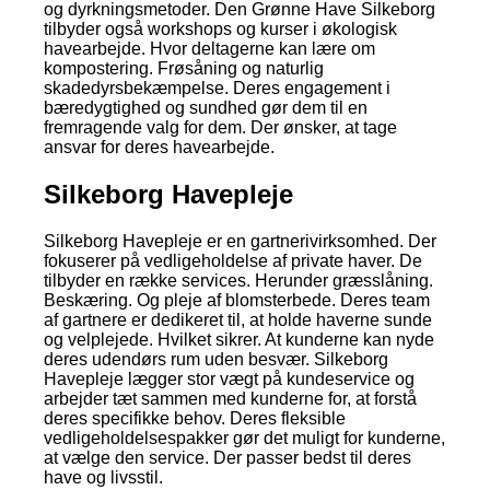
og dyrkningsmetoder. Den Grønne Have Silkeborg
tilbyder også workshops og kurser i økologisk
havearbejde. Hvor deltagerne kan lære om
kompostering. Frøsåning og naturlig
skadedyrsbekæmpelse. Deres engagement i
bæredygtighed og sundhed gør dem til en
fremragende valg for dem. Der ønsker, at tage
ansvar for deres havearbejde.
Silkeborg Havepleje
Silkeborg Havepleje er en gartnerivirksomhed. Der
fokuserer på vedligeholdelse af private haver. De
tilbyder en række services. Herunder græsslåning.
Beskæring. Og pleje af blomsterbede. Deres team
af gartnere er dedikeret til, at holde haverne sunde
og velplejede. Hvilket sikrer. At kunderne kan nyde
deres udendørs rum uden besvær. Silkeborg
Havepleje lægger stor vægt på kundeservice og
arbejder tæt sammen med kunderne for, at forstå
deres specifikke behov. Deres fleksible
vedligeholdelsespakker gør det muligt for kunderne,
at vælge den service. Der passer bedst til deres
have og livsstil.