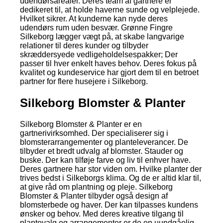
udendørsarealer. Deres team af gartnere er
dedikeret til, at holde haverne sunde og velplejede.
Hvilket sikrer. At kunderne kan nyde deres
udendørs rum uden besvær. Grønne Fingre
Silkeborg lægger vægt på, at skabe langvarige
relationer til deres kunder og tilbyder
skræddersyede vedligeholdelsespakker; Der
passer til hver enkelt haves behov. Deres fokus på
kvalitet og kundeservice har gjort dem til en betroet
partner for flere husejere i Silkeborg.
Silkeborg Blomster & Planter
Silkeborg Blomster & Planter er en
gartnerivirksomhed. Der specialiserer sig i
blomsterarrangementer og planteleverancer. De
tilbyder et bredt udvalg af blomster. Stauder og
buske. Der kan tilføje farve og liv til enhver have.
Deres gartnere har stor viden om. Hvilke planter der
trives bedst i Silkeborgs klima. Og de er altid klar til,
at give råd om plantning og pleje. Silkeborg
Blomster & Planter tilbyder også design af
blomsterbede og haver. Der kan tilpasses kundens
ønsker og behov. Med deres kreative tilgang til
plantevalg og arrangementer er de en uundgåelig