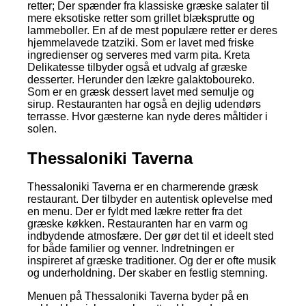
retter; Der spænder fra klassiske græske salater til
mere eksotiske retter som grillet blæksprutte og
lammeboller. En af de mest populære retter er deres
hjemmelavede tzatziki. Som er lavet med friske
ingredienser og serveres med varm pita. Kreta
Delikatesse tilbyder også et udvalg af græske
desserter. Herunder den lækre galaktoboureko.
Som er en græsk dessert lavet med semulje og
sirup. Restauranten har også en dejlig udendørs
terrasse. Hvor gæsterne kan nyde deres måltider i
solen.
Thessaloniki Taverna
Thessaloniki Taverna er en charmerende græsk
restaurant. Der tilbyder en autentisk oplevelse med
en menu. Der er fyldt med lækre retter fra det
græske køkken. Restauranten har en varm og
indbydende atmosfære. Der gør det til et ideelt sted
for både familier og venner. Indretningen er
inspireret af græske traditioner. Og der er ofte musik
og underholdning. Der skaber en festlig stemning.
Menuen på Thessaloniki Taverna byder på en