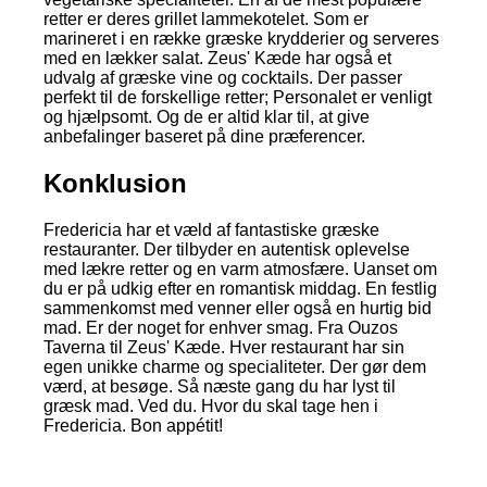
retter er deres grillet lammekotelet. Som er
marineret i en række græske krydderier og serveres
med en lækker salat. Zeus' Kæde har også et
udvalg af græske vine og cocktails. Der passer
perfekt til de forskellige retter; Personalet er venligt
og hjælpsomt. Og de er altid klar til, at give
anbefalinger baseret på dine præferencer.
Konklusion
Fredericia har et væld af fantastiske græske
restauranter. Der tilbyder en autentisk oplevelse
med lækre retter og en varm atmosfære. Uanset om
du er på udkig efter en romantisk middag. En festlig
sammenkomst med venner eller også en hurtig bid
mad. Er der noget for enhver smag. Fra Ouzos
Taverna til Zeus' Kæde. Hver restaurant har sin
egen unikke charme og specialiteter. Der gør dem
værd, at besøge. Så næste gang du har lyst til
græsk mad. Ved du. Hvor du skal tage hen i
Fredericia. Bon appétit!