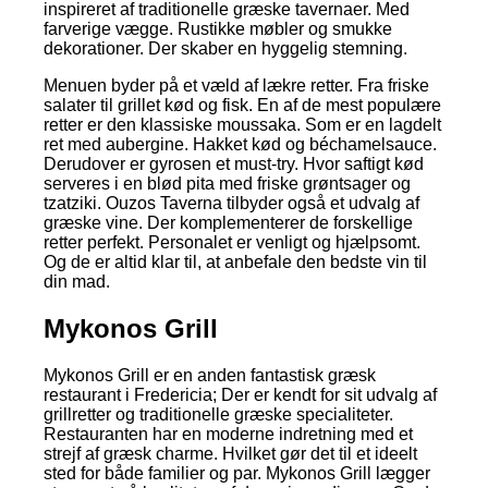
inspireret af traditionelle græske tavernaer. Med
farverige vægge. Rustikke møbler og smukke
dekorationer. Der skaber en hyggelig stemning.
Menuen byder på et væld af lækre retter. Fra friske
salater til grillet kød og fisk. En af de mest populære
retter er den klassiske moussaka. Som er en lagdelt
ret med aubergine. Hakket kød og béchamelsauce.
Derudover er gyrosen et must-try. Hvor saftigt kød
serveres i en blød pita med friske grøntsager og
tzatziki. Ouzos Taverna tilbyder også et udvalg af
græske vine. Der komplementerer de forskellige
retter perfekt. Personalet er venligt og hjælpsomt.
Og de er altid klar til, at anbefale den bedste vin til
din mad.
Mykonos Grill
Mykonos Grill er en anden fantastisk græsk
restaurant i Fredericia; Der er kendt for sit udvalg af
grillretter og traditionelle græske specialiteter.
Restauranten har en moderne indretning med et
strejf af græsk charme. Hvilket gør det til et ideelt
sted for både familier og par. Mykonos Grill lægger