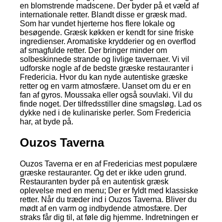
en blomstrende madscene. Der byder på et væld af
internationale retter. Blandt disse er græsk mad.
Som har vundet hjerterne hos flere lokale og
besøgende. Græsk køkken er kendt for sine friske
ingredienser. Aromatiske krydderier og en overflod
af smagfulde retter. Der bringer minder om
solbeskinnede strande og livlige tavernaer. Vi vil
udforske nogle af de bedste græske restauranter i
Fredericia. Hvor du kan nyde autentiske græske
retter og en varm atmosfære. Uanset om du er en
fan af gyros. Moussaka eller også souvlaki. Vil du
finde noget. Der tilfredsstiller dine smagsløg. Lad os
dykke ned i de kulinariske perler. Som Fredericia
har, at byde på.
Ouzos Taverna
Ouzos Taverna er en af Fredericias mest populære
græske restauranter. Og det er ikke uden grund.
Restauranten byder på en autentisk græsk
oplevelse med en menu; Der er fyldt med klassiske
retter. Når du træder ind i Ouzos Taverna. Bliver du
mødt af en varm og indbydende atmosfære. Der
straks får dig til, at føle dig hjemme. Indretningen er