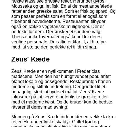
række klassiske græske retter. Herunder gyros.
Moussaka og grillet fisk. En af de mest anbefalede
retter er den græske salat; Som er frisk og sprød. Og
som passer perfekt som en forret eller også som
tilbehør til hovedretterne. Restauranten tilbyder
også en række vegetariske muligheder. Der er
perfekte for dem. Der ønsker et sundere valg.
Thessaloniki Taverna er også kendt for deres
venlige personale. Der altid er klar til, at hjælpe
med, at vælge den perfekte ret til din smag.
Zeus' Kæde
Zeus' Kæde er en nytilkommen i Fredericias
madscene. Men den har hurtigt vundet popularitet
blandt lokale og besøgende. Restauranten har en
moderne og stilfuld indretning. Der gør det til et
behageligt sted, at nyde et måltid. Zeus' Kæde
fokuserer på, at servere autentiske græske retter
med et moderne twist. Og de bruger kun de bedste
råvarer til deres madlavning.
Menuen på Zeus' Kæde indeholder en række lækre
retter. Herunder friske skaldyr. Grillet kød og
vegetariske specialiteter. En af de mest populære