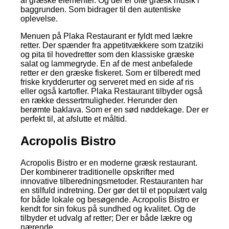
af græske elementer. Og der er ofte græsk musik i
baggrunden. Som bidrager til den autentiske
oplevelse.
Menuen på Plaka Restaurant er fyldt med lækre
retter. Der spænder fra appetitvækkere som tzatziki
og pita til hovedretter som den klassiske græske
salat og lammegryde. En af de mest anbefalede
retter er den græske fiskeret. Som er tilberedt med
friske krydderurter og serveret med en side af ris
eller også kartofler. Plaka Restaurant tilbyder også
en række dessertmuligheder. Herunder den
berømte baklava. Som er en sød nøddekage. Der er
perfekt til, at afslutte et måltid.
Acropolis Bistro
Acropolis Bistro er en moderne græsk restaurant.
Der kombinerer traditionelle opskrifter med
innovative tilberedningsmetoder. Restauranten har
en stilfuld indretning. Der gør det til et populært valg
for både lokale og besøgende. Acropolis Bistro er
kendt for sin fokus på sundhed og kvalitet. Og de
tilbyder et udvalg af retter; Der er både lækre og
nærende.