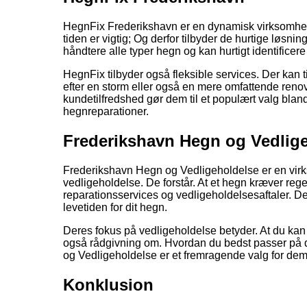
HegnFix Frederikshavn er en dynamisk virksomhed. D
tiden er vigtig; Og derfor tilbyder de hurtige løsn
håndtere alle typer hegn og kan hurtigt identificer
HegnFix tilbyder også fleksible services. Der kan 
efter en storm eller også en mere omfattende reno
kundetilfredshed gør dem til et populært valg blan
hegnreparationer.
Frederikshavn Hegn og Vedlig
Frederikshavn Hegn og Vedligeholdelse er en virk
vedligeholdelse. De forstår. At et hegn kræver regel
reparationsservices og vedligeholdelsesaftaler. De
levetiden for dit hegn.
Deres fokus på vedligeholdelse betyder. At du kan få 
også rådgivning om. Hvordan du bedst passer på d
og Vedligeholdelse er et fremragende valg for dem
Konklusion