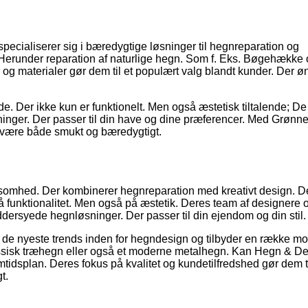
cialiserer sig i bæredygtige løsninger til hegnreparation og
s. Herunder reparation af naturlige hegn. Som f. Eks. Bøgehække
og materialer gør dem til et populært valg blandt kunder. Der øn
jde. Der ikke kun er funktionelt. Men også æstetisk tiltalende; D
inger. Der passer til din have og dine præferencer. Med Grønn
l være både smukt og bæredygtigt.
ksomhed. Der kombinerer hegnreparation med kreativt design. D
på funktionalitet. Men også på æstetik. Deres team af designere 
ersyede hegnløsninger. Der passer til din ejendom og din stil.
d de nyeste trends inden for hegndesign og tilbyder en række m
lassisk træhegn eller også et moderne metalhegn. Kan Hegn & D
tidsplan. Deres fokus på kvalitet og kundetilfredshed gør dem ti
t.