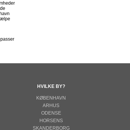
somheder
nde
shavn
jælpe
t passer
HVILKE BY?
KØBENHAVN
ARHUS
ODENSE
HORSENS
SKANDERBORG