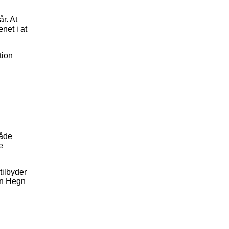
r. At
net i at
tion
både
e
tilbyder
vn Hegn