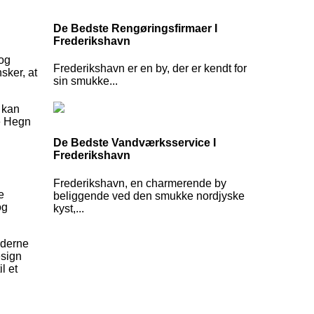
De Bedste Rengøringsfirmaer I
Frederikshavn
 og
Frederikshavn er en by, der er kendt for
sker, at
sin smukke...
e kan
e Hegn
De Bedste Vandværksservice I
Frederikshavn
Frederikshavn, en charmerende by
e
beliggende ved den smukke nordjyske
og
kyst,...
oderne
esign
l et