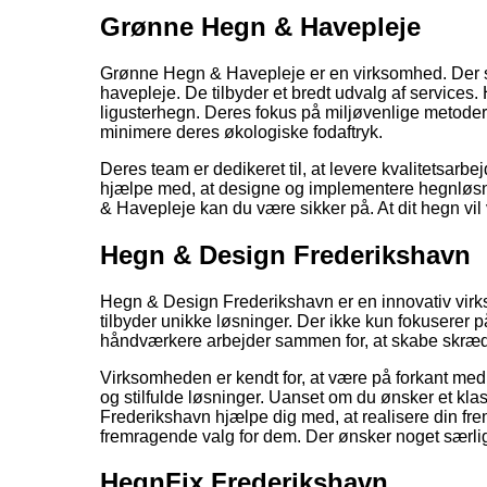
Grønne Hegn & Havepleje
Grønne Hegn & Havepleje er en virksomhed. Der spe
havepleje. De tilbyder et bredt udvalg af service
ligusterhegn. Deres fokus på miljøvenlige metoder 
minimere deres økologiske fodaftryk.
Deres team er dedikeret til, at levere kvalitetsarbe
hjælpe med, at designe og implementere hegnløsn
& Havepleje kan du være sikker på. At dit hegn vi
Hegn & Design Frederikshavn
Hegn & Design Frederikshavn er en innovativ vir
tilbyder unikke løsninger. Der ikke kun fokuserer 
håndværkere arbejder sammen for, at skabe skrædd
Virksomheden er kendt for, at være på forkant me
og stilfulde løsninger. Uanset om du ønsker et k
Frederikshavn hjælpe dig med, at realisere din frem
fremragende valg for dem. Der ønsker noget særlig
HegnFix Frederikshavn