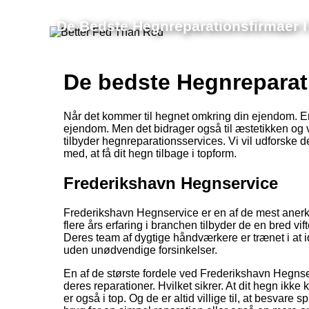
De Bedste Hegnreparationsfirmaer I
De bedste Hegnreparat
Når det kommer til hegnet omkring din ejendom. Er de
ejendom. Men det bidrager også til æstetikken og væ
tilbyder hegnreparationsservices. Vi vil udforske 
med, at få dit hegn tilbage i topform.
Frederikshavn Hegnservice
Frederikshavn Hegnservice er en af de mest anerk
flere års erfaring i branchen tilbyder de en bred v
Deres team af dygtige håndværkere er trænet i at id
uden unødvendige forsinkelser.
En af de største fordele ved Frederikshavn Hegnser
deres reparationer. Hvilket sikrer. At dit hegn ikk
er også i top. Og de er altid villige til, at besva