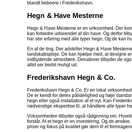
blandt beboere i Frederikshavn.
Hegn & Have Mesterne
Hegn & Have Mesterne er en virksomhed. Der komb
kan forbedre udseendet af din have. Og derfor tilb
har stor erfaring med alle typer hegn; Og de kan hurt
En af de ting. Der adskiller Hegn & Have Mesterne 
landskabspleje. De kan hjælpe med, at designe en
indbydende atmosfære. Derudover tilbyder de også 
altid ser bedst muligt ud.
Frederikshavn Hegn & Co.
Frederikshavn Hegn & Co. Er en lokal virksomhed. De
De er kendt for deres pålidelighed og høje standa
hegn eller også installation af et nyt. Kan Freder
nødvendige ekspertise til, at håndtere alle typer h
Virksomheden tilbyder også rådgivning om. Hvordan
forstår. At et hegn er en investering. Og de ønsker
priser og fokus på kvalitet gør dem til et fremrage