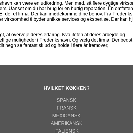
rikshavn kan være en udfordring. Men med, så flere dygtige virk
llem. Uanset om du har brug for en hurtig reparation. En omfatte
. Er der et firma. Der kan imødekomme dine behov. Fra Frederik
r virksomhed tilbyder unikke services og ekspertise. Der kan h
gt, at overveje deres erfaring. Kvaliteten af deres arbejde og
skellige muligheder i Frederikshavn. Og vælg det firma. Der beds
it hegn se fantastisk ud og holde i flere år fremover;
HVILKET KØKKEN?
SPANSK
FRANSK
MEXICANSK
AMERIKANSK
ITALIENSK