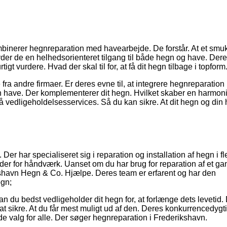
inerer hegnreparation med havearbejde. De forstår. At et smu
yder de en helhedsorienteret tilgang til både hegn og have. Der
igt vurdere. Hvad der skal til for, at få dit hegn tilbage i topform
fra andre firmaer. Er deres evne til, at integrere hegnreparatio
 have. Der komplementerer dit hegn. Hvilket skaber en harmon
vedligeholdelsesservices. Så du kan sikre. At dit hegn og din
r har specialiseret sig i reparation og installation af hegn i fle
rder for håndværk. Uanset om du har brug for reparation af et g
ikshavn Hegn & Co. Hjælpe. Deres team er erfarent og har den
egn;
 du bedst vedligeholder dit hegn for, at forlænge dets levetid.
, at sikre. At du får mest muligt ud af den. Deres konkurrencedygt
nde valg for alle. Der søger hegnreparation i Frederikshavn.