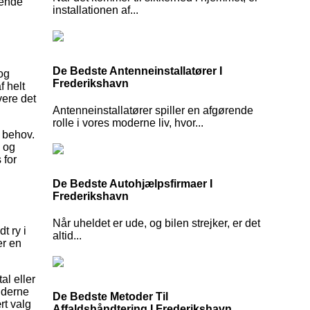
gende
installationen af...
De Bedste Antenneinstallatører I
og
Frederikshavn
f helt
vere det
Antenneinstallatører spiller en afgørende
rolle i vores moderne liv, hvor...
e behov.
l og
 for
De Bedste Autohjælpsfirmaer I
Frederikshavn
Når uheldet er ude, og bilen strejker, er det
t ry i
altid...
er en
al eller
nderne
De Bedste Metoder Til
rt valg
Affaldshåndtering I Frederikshavn