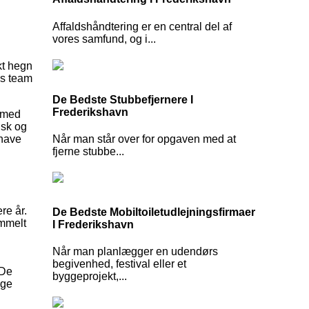
Affaldshåndtering er en central del af
vores samfund, og i...
kt hegn
es team
.
De Bedste Stubbefjernere I
Frederikshavn
n med
isk og
Når man står over for opgaven med at
 have
fjerne stubbe...
re år.
De Bedste Mobiltoiletudlejningsfirmaer
ammelt
I Frederikshavn
Når man planlægger en udendørs
begivenhed, festival eller et
 De
byggeprojekt,...
ige