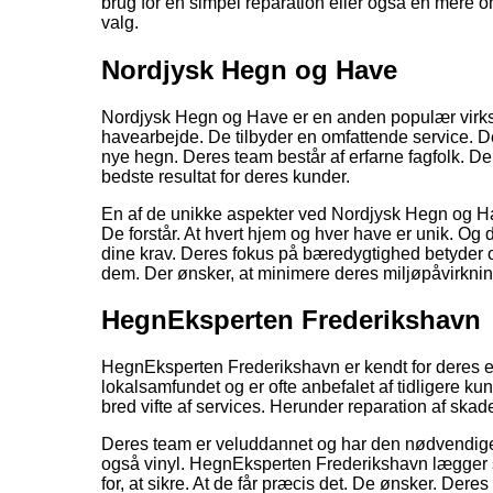
brug for en simpel reparation eller også en mere
valg.
Nordjysk Hegn og Have
Nordjysk Hegn og Have er en anden populær virkso
havearbejde. De tilbyder en omfattende service. Der 
nye hegn. Deres team består af erfarne fagfolk. Der 
bedste resultat for deres kunder.
En af de unikke aspekter ved Nordjysk Hegn og Have
De forstår. At hvert hjem og hver have er unik. Og d
dine krav. Deres fokus på bæredygtighed betyder ogs
dem. Der ønsker, at minimere deres miljøpåvirknin
HegnEksperten Frederikshavn
HegnEksperten Frederikshavn er kendt for deres eksp
lokalsamfundet og er ofte anbefalet af tidligere ku
bred vifte af services. Herunder reparation af skade
Deres team er veluddannet og har den nødvendige vi
også vinyl. HegnEksperten Frederikshavn lægger 
for, at sikre. At de får præcis det. De ønsker. Dere