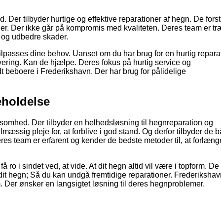
er tilbyder hurtige og effektive reparationer af hegn. De forstå
inger. Der ikke går på kompromis med kvaliteten. Deres team er træ
e og udbedre skader.
tilpasses dine behov. Uanset om du har brug for en hurtig repara
vering. Kan de hjælpe. Deres fokus på hurtig service og
dt beboere i Frederikshavn. Der har brug for pålidelige
eholdelse
somhed. Der tilbyder en helhedsløsning til hegnreparation og
mæssig pleje for, at forblive i god stand. Og derfor tilbyder de 
res team er erfarent og kender de bedste metoder til, at forlæng
ro i sindet ved, at vide. At dit hegn altid vil være i topform. De 
it hegn; Så du kan undgå fremtidige reparationer. Frederiksha
. Der ønsker en langsigtet løsning til deres hegnproblemer.