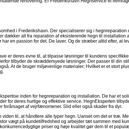
 omfattende renovering. Er Frederikshavn Hegnservice et fremra
mhed i Frederikshavn. Der specialiserer sig i hegnreparation 
dækker alt fra reparation af eksisterende hegn til installation a
har en passion for det. De laver. Og de stræber altid efter, at le
 er deres evne til, at tilpasse løsninger til kundens specifikk
erfor tilbyder de skræddersyede løsninger. Der passer til din sti
å. At de bruger miljøvenlige materialer; Hvilket er et stort plus
g.
ertise inden for hegnreparation og installation. De har et solid
nder for deres hurtige og effektive service. HegnEksperten tilbyd
r forårsaget af vejrfænomener. Slid eller også skader fra dyr.
den til, at håndtere alle typer hegn. Uanset om det er træ. Met
stor vægt på kundetilfredshed og arbejder tæt sammen med ku
s konkurrencedygtige priser og høje kvalitet gør dem til et populæ