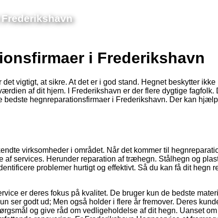
 Frederikshavn
ionsfirmaer i Frederikshavn
t vigtigt, at sikre. At det er i god stand. Hegnet beskytter ikke
rdien af dit hjem. I Frederikshavn er der flere dygtige fagfolk.
de bedste hegnreparationsfirmaer i Frederikshavn. Der kan hjælp
endte virksomheder i området. Når det kommer til hegnreparati
ifte af services. Herunder reparation af træhegn. Stålhegn og pla
entificere problemer hurtigt og effektivt. Så du kan få dit hegn r
vice er deres fokus på kvalitet. De bruger kun de bedste materia
e kun ser godt ud; Men også holder i flere år fremover. Deres kun
re spørgsmål og give råd om vedligeholdelse af dit hegn. Uanset om