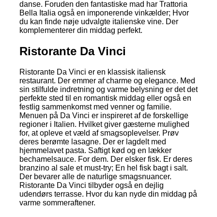
danse. Foruden den fantastiske mad har Trattoria
Bella Italia også en imponerende vinkælder; Hvor
du kan finde nøje udvalgte italienske vine. Der
komplementerer din middag perfekt.
Ristorante Da Vinci
Ristorante Da Vinci er en klassisk italiensk
restaurant. Der emmer af charme og elegance. Med
sin stilfulde indretning og varme belysning er det det
perfekte sted til en romantisk middag eller også en
festlig sammenkomst med venner og familie.
Menuen på Da Vinci er inspireret af de forskellige
regioner i Italien. Hvilket giver gæsterne mulighed
for, at opleve et væld af smagsoplevelser. Prøv
deres berømte lasagne. Der er lagdelt med
hjemmelavet pasta. Saftigt kød og en lækker
bechamelsauce. For dem. Der elsker fisk. Er deres
branzino al sale et must-try; En hel fisk bagt i salt.
Der bevarer alle de naturlige smagsnuancer.
Ristorante Da Vinci tilbyder også en dejlig
udendørs terrasse. Hvor du kan nyde din middag på
varme sommeraftener.