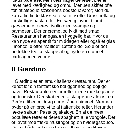
fokus på enkle. Men velsmagende retter. Der er
lavet med kærlighed og omhu. Menuen skifter ofte
for, at afspejle sæsonens bedste råvarer; Men du
kan altid finde klassikere som risotto. Bruschetta og
forskellige pastaretter. En særlig favorit blandt
gæsterne er deres risotto med svampe og
parmesan. Der er cremet og fyldt med smag.
Restauranten har også en hyggelig bar. Hvor du
kan nyde en aperitif før middagen eller også et glas
limoncello efter måltidet. Osteria del Sole er det
perfekte sted, at slappe af og nyde en uformel
middag med venner.
Il Giardino
Il Giardino er en smuk italiensk restaurant. Der er
kendt for sin fantastiske beliggenhed og dejlige
have. Restauranten er indrettet med smukke planter
og blomster. Der skaber en afslappende atmosfære.
Perfekt til en middag under åben himmel. Menuen
byder på en bred vifte af italienske retter. Herunder
lækre salater. Pasta og skaldyr. En af de mest
populære retter er deres spaghetti alle vongole. Der
er lavet med friske muslinger og en hvidløgssauce.
Der er både enkel og lækker. Il Giardino tilbyder