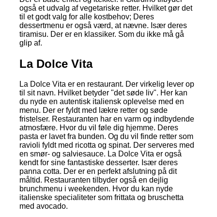
også et udvalg af vegetariske retter. Hvilket gør det
til et godt valg for alle kostbehov; Deres
dessertmenu er også værd, at nævne. Især deres
tiramisu. Der er en klassiker. Som du ikke må gå
glip af.
La Dolce Vita
La Dolce Vita er en restaurant. Der virkelig lever op
til sit navn. Hvilket betyder "det søde liv". Her kan
du nyde en autentisk italiensk oplevelse med en
menu. Der er fyldt med lækre retter og søde
fristelser. Restauranten har en varm og indbydende
atmosfære. Hvor du vil føle dig hjemme. Deres
pasta er lavet fra bunden. Og du vil finde retter som
ravioli fyldt med ricotta og spinat. Der serveres med
en smør- og salviesauce. La Dolce Vita er også
kendt for sine fantastiske desserter. Især deres
panna cotta. Der er en perfekt afslutning på dit
måltid. Restauranten tilbyder også en dejlig
brunchmenu i weekenden. Hvor du kan nyde
italienske specialiteter som frittata og bruschetta
med avocado.