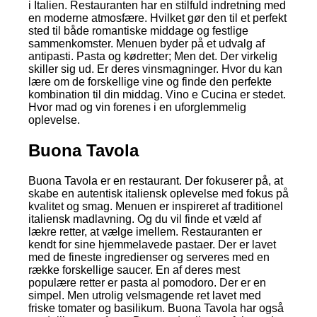
i Italien. Restauranten har en stilfuld indretning med
en moderne atmosfære. Hvilket gør den til et perfekt
sted til både romantiske middage og festlige
sammenkomster. Menuen byder på et udvalg af
antipasti. Pasta og kødretter; Men det. Der virkelig
skiller sig ud. Er deres vinsmagninger. Hvor du kan
lære om de forskellige vine og finde den perfekte
kombination til din middag. Vino e Cucina er stedet.
Hvor mad og vin forenes i en uforglemmelig
oplevelse.
Buona Tavola
Buona Tavola er en restaurant. Der fokuserer på, at
skabe en autentisk italiensk oplevelse med fokus på
kvalitet og smag. Menuen er inspireret af traditionel
italiensk madlavning. Og du vil finde et væld af
lækre retter, at vælge imellem. Restauranten er
kendt for sine hjemmelavede pastaer. Der er lavet
med de fineste ingredienser og serveres med en
række forskellige saucer. En af deres mest
populære retter er pasta al pomodoro. Der er en
simpel. Men utrolig velsmagende ret lavet med
friske tomater og basilikum. Buona Tavola har også