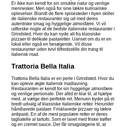
Er ikke kun kendt for sin smukke natur og venlige
mennesker. Men også for sine lækre kulinariske
oplevelser. Blandt de flere spisesteder i byen skiller
de italienske restauranter sig ud med deres
autentiske smag og hyggelige atmosfære. Vi vil
udforske nogle af de bedste italienske restauranter i
Grindsted. Hvor du kan nyde alt fra klassiske
pizzaer til delikate pastaretter. Uanset om du er en
lokal eller også en besøgende. Vil disse
restauranter uden tvivl tilfredsstille din trang til
italiensk mad.
Trattoria Bella Italia
Trattoria Bella Italia er en perle i Grindsted. Hvor du
kan opleve ægte italiensk madlavning.
Restauranten er kendt for sin hyggelige atmosfære
og venlige personale. Der altid er klar til, at hjælpe
med, at vælge den perfekte ret. Menuen byder på et
bredt udvalg af klassiske italienske retter. Herunder
håndlavede pastaer. Frisklavede pizzaer og lækre
antipasti. En af de mest populære retter er deres
tagliatelle al tartufo. Som er lavet med friske trøfler
og en cremet sauce. Der får smagsløgene til, at