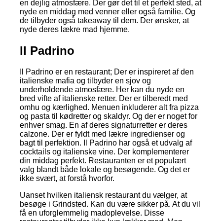
en dejlig atmosfære. Der gør det til et perfekt sted, at
nyde en middag med venner eller også familie. Og
de tilbyder også takeaway til dem. Der ønsker, at
nyde deres lækre mad hjemme.
Il Padrino
Il Padrino er en restaurant; Der er inspireret af den
italienske mafia og tilbyder en sjov og
underholdende atmosfære. Her kan du nyde en
bred vifte af italienske retter. Der er tilberedt med
omhu og kærlighed. Menuen inkluderer alt fra pizza
og pasta til kødretter og skaldyr. Og der er noget for
enhver smag. En af deres signaturretter er deres
calzone. Der er fyldt med lækre ingredienser og
bagt til perfektion. Il Padrino har også et udvalg af
cocktails og italienske vine. Der komplementerer
din middag perfekt. Restauranten er et populært
valg blandt både lokale og besøgende. Og det er
ikke svært, at forstå hvorfor.
Uanset hvilken italiensk restaurant du vælger, at
besøge i Grindsted. Kan du være sikker på. At du vil
få en uforglemmelig madoplevelse. Disse