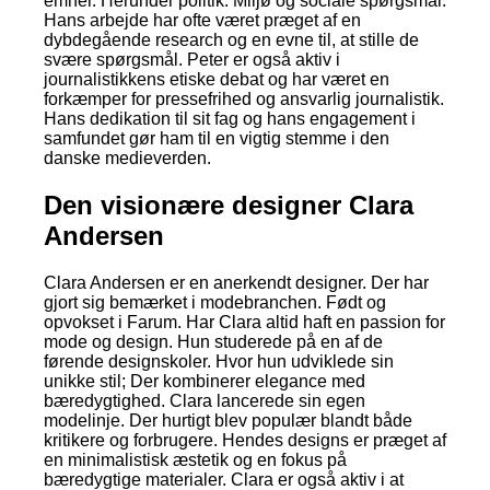
emner. Herunder politik. Miljø og sociale spørgsmål.
Hans arbejde har ofte været præget af en
dybdegående research og en evne til, at stille de
svære spørgsmål. Peter er også aktiv i
journalistikkens etiske debat og har været en
forkæmper for pressefrihed og ansvarlig journalistik.
Hans dedikation til sit fag og hans engagement i
samfundet gør ham til en vigtig stemme i den
danske medieverden.
Den visionære designer Clara
Andersen
Clara Andersen er en anerkendt designer. Der har
gjort sig bemærket i modebranchen. Født og
opvokset i Farum. Har Clara altid haft en passion for
mode og design. Hun studerede på en af de
førende designskoler. Hvor hun udviklede sin
unikke stil; Der kombinerer elegance med
bæredygtighed. Clara lancerede sin egen
modelinje. Der hurtigt blev populær blandt både
kritikere og forbrugere. Hendes designs er præget af
en minimalistisk æstetik og en fokus på
bæredygtige materialer. Clara er også aktiv i at