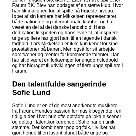
Farum BK. Blev han opdaget af en større klub. Hvor
han fik mulighed for, at spille på højeste niveau. I
løbet af sin karriere har Mikkelsen repræsenteret
både nationale og internationale klubber og har
været en del af det danske landshold. Hans
dedikation til sporten og hans evne til, at inspirere
unge spillere har gjort ham til en legende i dansk
fodbold. Lars Mikkelsen er ikke kun kendt for sine
præstationer på banen. Men også for sit arbejde
som træner og mentor for kommende talenter. Han
har altid været en forkæmper for ungdomsfodbold
og har bidraget til udviklingen af flere unge spillere i
Farum.
Den talentfulde sangerinde
Sofie Lund
Sofie Lund er en af de mest anerkendte musikere
fra Farum. Hendes passion for musik begyndte i en
tidlig alder. Hvor hun ofte optrådte på lokale scener
og deltog i talentkonkurrencer. Sofie har en unik
stemme. Der kombinerer pop og folk. Hvilket har
gjort hende til en favorit blandt både unge og