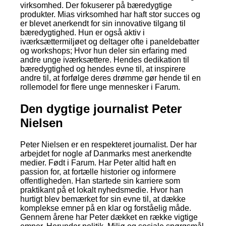
virksomhed. Der fokuserer på bæredygtige
produkter. Mias virksomhed har haft stor succes og
er blevet anerkendt for sin innovative tilgang til
bæredygtighed. Hun er også aktiv i
iværksættermiljøet og deltager ofte i paneldebatter
og workshops; Hvor hun deler sin erfaring med
andre unge iværksættere. Hendes dedikation til
bæredygtighed og hendes evne til, at inspirere
andre til, at forfølge deres drømme gør hende til en
rollemodel for flere unge mennesker i Farum.
Den dygtige journalist Peter
Nielsen
Peter Nielsen er en respekteret journalist. Der har
arbejdet for nogle af Danmarks mest anerkendte
medier. Født i Farum. Har Peter altid haft en
passion for, at fortælle historier og informere
offentligheden. Han startede sin karriere som
praktikant på et lokalt nyhedsmedie. Hvor han
hurtigt blev bemærket for sin evne til, at dække
komplekse emner på en klar og forståelig måde.
Gennem årene har Peter dækket en række vigtige