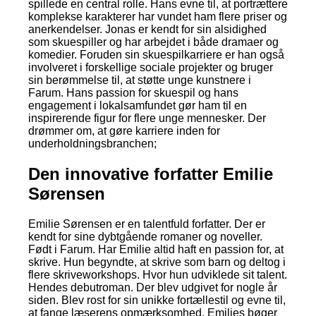
spillede en central rolle. Hans evne til, at portrættere
komplekse karakterer har vundet ham flere priser og
anerkendelser. Jonas er kendt for sin alsidighed
som skuespiller og har arbejdet i både dramaer og
komedier. Foruden sin skuespilkarriere er han også
involveret i forskellige sociale projekter og bruger
sin berømmelse til, at støtte unge kunstnere i
Farum. Hans passion for skuespil og hans
engagement i lokalsamfundet gør ham til en
inspirerende figur for flere unge mennesker. Der
drømmer om, at gøre karriere inden for
underholdningsbranchen;
Den innovative forfatter Emilie
Sørensen
Emilie Sørensen er en talentfuld forfatter. Der er
kendt for sine dybtgående romaner og noveller.
Født i Farum. Har Emilie altid haft en passion for, at
skrive. Hun begyndte, at skrive som barn og deltog i
flere skriveworkshops. Hvor hun udviklede sit talent.
Hendes debutroman. Der blev udgivet for nogle år
siden. Blev rost for sin unikke fortællestil og evne til,
at fange læserens opmærksomhed. Emilies bøger