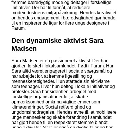
fremme bæredygtig mode og deltager i forskellige
initiativer. Der har til formål, at reducere
modeindustriens miljøpåvirkning. Hendes kreativitet
og hendes engagement i bæredygtighed gør hende
til en inspirerende figur for flere unge designere i
Farum.
Den dynamiske aktivist Sara
Madsen
Sara Madsen er en passioneret aktivist. Der har
gjort en forskel i lokalsamfundet. Født i Farum. Har
Sara altid været engageret i sociale spørgsmål og
har arbejdet for, at fremme ligestilling og
menneskerettigheder. Hun startede sin aktivisme
som teenager. Hvor hun deltog i lokale initiativer og
protester. Sara har sidenhen arbejdet med
forskellige organisationer for, at skabe
opmærksomhed omkring vigtige emner som
klimaændringer. Social retfærdighed og
ungdomsinddragelse. Hendes evne til, at mobilisere
unge mennesker og skabe forandring i samfundet
har gjort hende til en respekteret stemme blandt
unge aktivister. Sara er også en dygtig taler og har