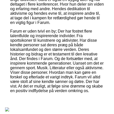
deltaget i flere konferencer. Hvor hun deler sin viden
og erfaring med andre. Hendes dedikation til
aktivisme og hendes evne til, at inspirere andre til,
at tage del i kampen for retfærdighed gør hende til
en vigtig figur i Farum.
Farum er uden tvivl en by; Der har fostret flere
talentfulde og inspirerende individer. Fra
sportsikoner til kunstnere og aktivister. Har disse
kendte personer sat deres præg på både
lokalsamfundet og den større verden. Deres
historier og bidrag er et testament til den kreative
ånd. Der findes i Farum. Og de fortsætter med, at
inspirere kommende generationer. Uanset om det er
gennem sport. Musik. Litteratur eller også aktivisme.
Viser disse personer. Hvordan man kan gøre en
forskel og efterlade et varigt indtryk. Farum vil altid
være stolt af sine kendte sønner og døtre. Der har
vist. At det er muligt, at følge sine drømme og skabe
en positiv indflydelse på verden omkring os.