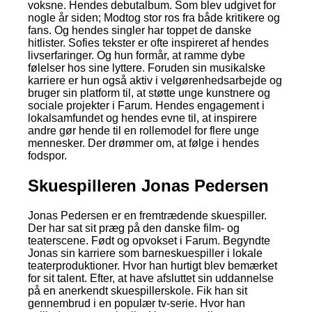
voksne. Hendes debutalbum. Som blev udgivet for
nogle år siden; Modtog stor ros fra både kritikere og
fans. Og hendes singler har toppet de danske
hitlister. Sofies tekster er ofte inspireret af hendes
livserfaringer. Og hun formår, at ramme dybe
følelser hos sine lyttere. Foruden sin musikalske
karriere er hun også aktiv i velgørenhedsarbejde og
bruger sin platform til, at støtte unge kunstnere og
sociale projekter i Farum. Hendes engagement i
lokalsamfundet og hendes evne til, at inspirere
andre gør hende til en rollemodel for flere unge
mennesker. Der drømmer om, at følge i hendes
fodspor.
Skuespilleren Jonas Pedersen
Jonas Pedersen er en fremtrædende skuespiller.
Der har sat sit præg på den danske film- og
teaterscene. Født og opvokset i Farum. Begyndte
Jonas sin karriere som barneskuespiller i lokale
teaterproduktioner. Hvor han hurtigt blev bemærket
for sit talent. Efter, at have afsluttet sin uddannelse
på en anerkendt skuespillerskole. Fik han sit
gennembrud i en populær tv-serie. Hvor han