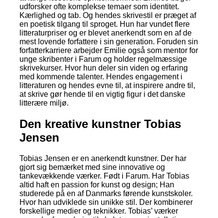
udforsker ofte komplekse temaer som identitet.
Kærlighed og tab. Og hendes skrivestil er præget af
en poetisk tilgang til sproget. Hun har vundet flere
litteraturpriser og er blevet anerkendt som en af de
mest lovende forfattere i sin generation. Foruden sin
forfatterkarriere arbejder Emilie også som mentor for
unge skribenter i Farum og holder regelmæssige
skrivekurser. Hvor hun deler sin viden og erfaring
med kommende talenter. Hendes engagement i
litteraturen og hendes evne til, at inspirere andre til,
at skrive gør hende til en vigtig figur i det danske
litterære miljø.
Den kreative kunstner Tobias
Jensen
Tobias Jensen er en anerkendt kunstner. Der har
gjort sig bemærket med sine innovative og
tankevækkende værker. Født i Farum. Har Tobias
altid haft en passion for kunst og design; Han
studerede på en af Danmarks førende kunstskoler.
Hvor han udviklede sin unikke stil. Der kombinerer
forskellige medier og teknikker. Tobias’ værker