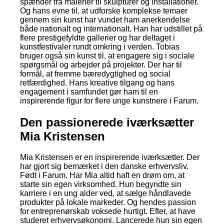
spænder fra malerier til skulpturer og installationer.
Og hans evne til, at udforske komplekse temaer
gennem sin kunst har vundet ham anerkendelse
både nationalt og internationalt. Han har udstillet på
flere prestigefyldte gallerier og har deltaget i
kunstfestivaler rundt omkring i verden. Tobias
bruger også sin kunst til, at engagere sig i sociale
spørgsmål og arbejder på projekter. Der har til
formål, at fremme bæredygtighed og social
retfærdighed. Hans kreative tilgang og hans
engagement i samfundet gør ham til en
inspirerende figur for flere unge kunstnere i Farum.
Den passionerede iværksætter
Mia Kristensen
Mia Kristensen er en inspirerende iværksætter. Der
har gjort sig bemærket i den danske erhvervsliv.
Født i Farum. Har Mia altid haft en drøm om, at
starte sin egen virksomhed. Hun begyndte sin
karriere i en ung alder ved, at sælge håndlavede
produkter på lokale markeder. Og hendes passion
for entreprenørskab voksede hurtigt. Efter, at have
studeret erhvervsøkonomi. Lancerede hun sin egen