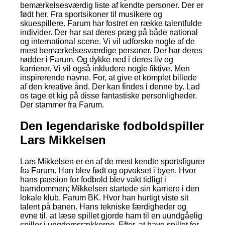
bemærkelsesværdig liste af kendte personer. Der er
født her. Fra sportsikoner til musikere og
skuespillere. Farum har fostret en række talentfulde
individer. Der har sat deres præg på både national
og international scene. Vi vil udforske nogle af de
mest bemærkelsesværdige personer. Der har deres
rødder i Farum. Og dykke ned i deres liv og
karrierer. Vi vil også inkludere nogle fiktive. Men
inspirerende navne. For, at give et komplet billede
af den kreative ånd. Der kan findes i denne by. Lad
os tage et kig på disse fantastiske personligheder.
Der stammer fra Farum.
Den legendariske fodboldspiller
Lars Mikkelsen
Lars Mikkelsen er en af de mest kendte sportsfigurer
fra Farum. Han blev født og opvokset i byen. Hvor
hans passion for fodbold blev vakt tidligt i
barndommen; Mikkelsen startede sin karriere i den
lokale klub. Farum BK. Hvor han hurtigt viste sit
talent på banen. Hans tekniske færdigheder og
evne til, at læse spillet gjorde ham til en uundgåelig
spiller i ungdomsrækkerne. Efter, at have spillet for