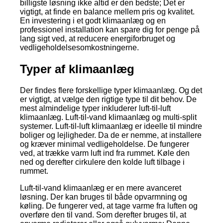
billigste løsning ikke altid er den bedste; Det er
vigtigt, at finde en balance mellem pris og kvalitet.
En investering i et godt klimaanlæg og en
professionel installation kan spare dig for penge på
lang sigt ved, at reducere energiforbruget og
vedligeholdelsesomkostningerne.
Typer af klimaanlæg
Der findes flere forskellige typer klimaanlæg. Og det
er vigtigt, at vælge den rigtige type til dit behov. De
mest almindelige typer inkluderer luft-til-luft
klimaanlæg. Luft-til-vand klimaanlæg og multi-split
systemer. Luft-til-luft klimaanlæg er ideelle til mindre
boliger og lejligheder. Da de er nemme, at installere
og kræver minimal vedligeholdelse. De fungerer
ved, at trække varm luft ind fra rummet. Køle den
ned og derefter cirkulere den kolde luft tilbage i
rummet.
Luft-til-vand klimaanlæg er en mere avanceret
løsning. Der kan bruges til både opvarmning og
køling. De fungerer ved, at tage varme fra luften og
overføre den til vand. Som derefter bruges til, at