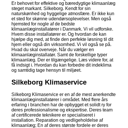
Er behovet for effektive og bæredygtige klimaanlæg
steget markant. Silkeborg. Kendt for sin
naturskønhed og hyggelige atmosfære. Er ikke kun
et sted for skønne udendørsoplevelser. Men også
hjemsted for nogle af de bedste
klimaanlæginstallatører i Danmark. Vi vil udforske.
Hvem disse installatører er. Og hvordan de kan
hjælpe dig med, at finde den perfekte løsning til dit
hjem eller også din virksomhed. Vi vil også se på.
Hvad du skal overveje. Når du vælger en
klimaanlæginstallatør. Samt de forskellige typer
klimaanlæg. Der er tilgængelige. Læs videre for, at
få indsigt i. Hvordan du kan forbedre dit indeklima
og samtidig tage hensyn til miljøet.
Silkeborg Klimaservice
Silkeborg Klimaservice er en af de mest anerkendte
klimaanlæginstallatører i området. Med flere års
erfaring i branchen har de opbygget et solidt ry for
deres professionalisme og ekspertise. Deres team
af certificerede teknikere er specialiseret i
installation. Reparation og vedligeholdelse af
klimaanlæg; En af deres største fordele er deres