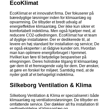
EcoKlimat
EcoKlimat er et innovativt firma. Der fokuserer på
bæredygtige løsninger inden for klimaanlæg og
opvarmning. De tilbyder et bredt udvalg af
energieffektive klimaanlæg. Der ikke kun sikrer et
komfortabelt indeklima. Men også hjælper med, at
reducere CO2-udledningen. EcoKlimat har et team
af dygtige installatører. Der er dedikerede til, at
levere en høj standard for installation og service; De
er også eksperter i at rådgive kunder om. Hvordan
man kan optimere energiforbruget i hjemmet.
Hvilket kan føre til betydelige besparelser på
elregningen. Deres holistiske tilgang til klimaanlæg
gør dem til et fremragende valg for dem. Der ønsker,
at gøre en forskel for miljøet. Samtidig med, at de
nyder godt af et behageligt indeklima.
Silkeborg Ventilation & Klima
Silkeborg Ventilation & Klima er specialiseret i både
klimaanlæg og ventilationsløsninger. De tilbyder en
omfattende service. Der dækker alt fra installation til
vedligeholdelse af klimaanlæg og