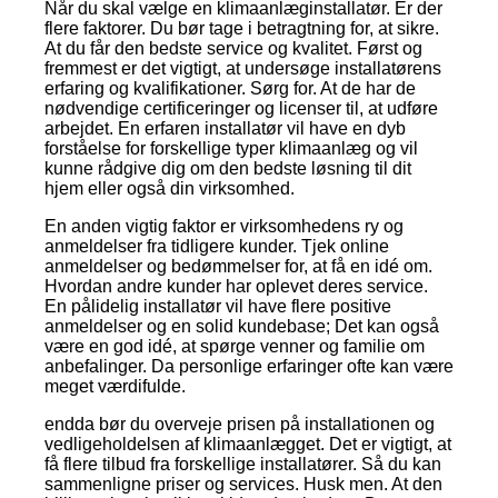
Når du skal vælge en klimaanlæginstallatør. Er der
flere faktorer. Du bør tage i betragtning for, at sikre.
At du får den bedste service og kvalitet. Først og
fremmest er det vigtigt, at undersøge installatørens
erfaring og kvalifikationer. Sørg for. At de har de
nødvendige certificeringer og licenser til, at udføre
arbejdet. En erfaren installatør vil have en dyb
forståelse for forskellige typer klimaanlæg og vil
kunne rådgive dig om den bedste løsning til dit
hjem eller også din virksomhed.
En anden vigtig faktor er virksomhedens ry og
anmeldelser fra tidligere kunder. Tjek online
anmeldelser og bedømmelser for, at få en idé om.
Hvordan andre kunder har oplevet deres service.
En pålidelig installatør vil have flere positive
anmeldelser og en solid kundebase; Det kan også
være en god idé, at spørge venner og familie om
anbefalinger. Da personlige erfaringer ofte kan være
meget værdifulde.
endda bør du overveje prisen på installationen og
vedligeholdelsen af klimaanlægget. Det er vigtigt, at
få flere tilbud fra forskellige installatører. Så du kan
sammenligne priser og services. Husk men. At den