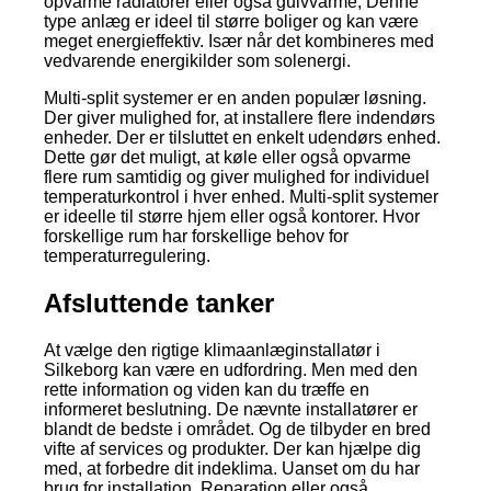
opvarme radiatorer eller også gulvvarme; Denne
type anlæg er ideel til større boliger og kan være
meget energieffektiv. Især når det kombineres med
vedvarende energikilder som solenergi.
Multi-split systemer er en anden populær løsning.
Der giver mulighed for, at installere flere indendørs
enheder. Der er tilsluttet en enkelt udendørs enhed.
Dette gør det muligt, at køle eller også opvarme
flere rum samtidig og giver mulighed for individuel
temperaturkontrol i hver enhed. Multi-split systemer
er ideelle til større hjem eller også kontorer. Hvor
forskellige rum har forskellige behov for
temperaturregulering.
Afsluttende tanker
At vælge den rigtige klimaanlæginstallatør i
Silkeborg kan være en udfordring. Men med den
rette information og viden kan du træffe en
informeret beslutning. De nævnte installatører er
blandt de bedste i området. Og de tilbyder en bred
vifte af services og produkter. Der kan hjælpe dig
med, at forbedre dit indeklima. Uanset om du har
brug for installation. Reparation eller også