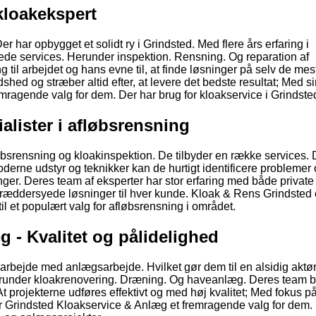
kloakekspert
 har opbygget et solidt ry i Grindsted. Med flere års erfaring i
erede services. Herunder inspektion. Rensning. Og reparation af
g til arbejdet og hans evne til, at finde løsninger på selv de mes
ed og stræber altid efter, at levere det bedste resultat; Med si
emragende valg for dem. Der har brug for kloakservice i Grindste
alister i afløbsrensning
øbsrensning og kloakinspektion. De tilbyder en række services. 
oderne udstyr og teknikker kan de hurtigt identificere problemer
inger. Deres team af eksperter har stor erfaring med både private
æddersyede løsninger til hver kunde. Kloak & Rens Grindsted 
til et populært valg for afløbsrensning i området.
 - Kvalitet og pålidelighed
bejde med anlægsarbejde. Hvilket gør dem til en alsidig aktør
 Herunder kloakrenovering. Dræning. Og haveanlæg. Deres team b
At projekterne udføres effektivt og med høj kvalitet; Med fokus på
Er Grindsted Kloakservice & Anlæg et fremragende valg for dem.