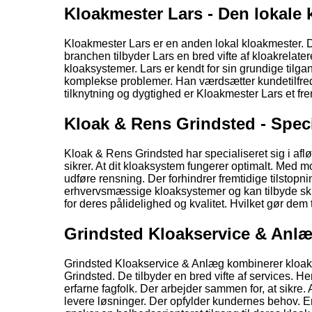
Kloakmester Lars - Den lokale 
Kloakmester Lars er en anden lokal kloakmester. Der
branchen tilbyder Lars en bred vifte af kloakrelat
kloaksystemer. Lars er kendt for sin grundige tilgan
komplekse problemer. Han værdsætter kundetilfredsh
tilknytning og dygtighed er Kloakmester Lars et fr
Kloak & Rens Grindsted - Speci
Kloak & Rens Grindsted har specialiseret sig i afl
sikrer. At dit kloaksystem fungerer optimalt. Med m
udføre rensning. Der forhindrer fremtidige tilstopn
erhvervsmæssige kloaksystemer og kan tilbyde skr
for deres pålidelighed og kvalitet. Hvilket gør dem 
Grindsted Kloakservice & Anlæg
Grindsted Kloakservice & Anlæg kombinerer kloakar
Grindsted. De tilbyder en bred vifte af services.
erfarne fagfolk. Der arbejder sammen for, at sikre. 
levere løsninger. Der opfylder kundernes behov. 