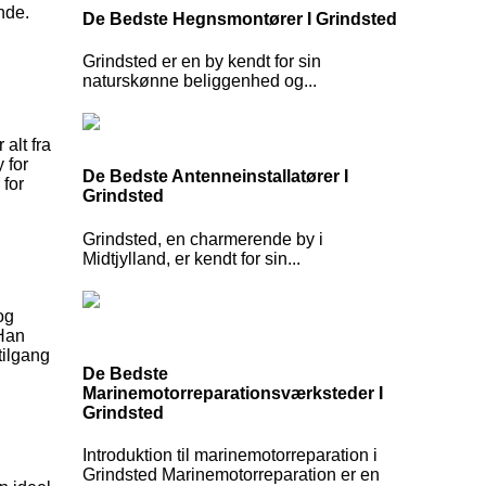
nde.
De Bedste Hegnsmontører I Grindsted
Grindsted er en by kendt for sin
naturskønne beliggenhed og...
alt fra
 for
De Bedste Antenneinstallatører I
 for
Grindsted
Grindsted, en charmerende by i
Midtjylland, er kendt for sin...
og
 Han
tilgang
De Bedste
Marinemotorreparationsværksteder I
Grindsted
Introduktion til marinemotorreparation i
Grindsted Marinemotorreparation er en