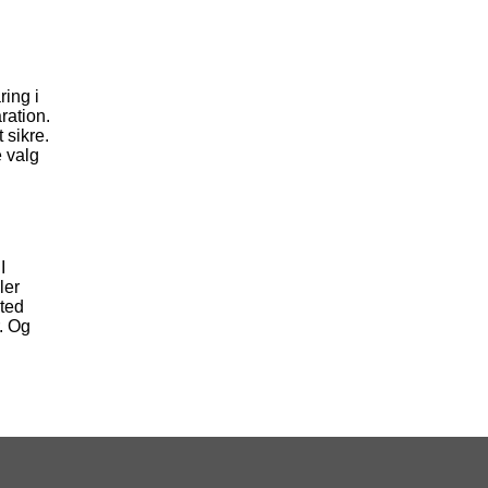
ring i
ration.
 sikre.
e valg
I
ler
sted
r. Og