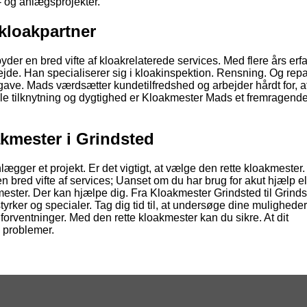
- og anlægsprojekter.
kloakpartner
der en bred vifte af kloakrelaterede services. Med flere års erfa
ejde. Han specialiserer sig i kloakinspektion. Rensning. Og repa
pgave. Mads værdsætter kundetilfredshed og arbejder hårdt for, at
ale tilknytning og dygtighed er Kloakmester Mads et fremragend
akmester i Grindsted
ægger et projekt. Er det vigtigt, at vælge den rette kloakmester. 
 en bred vifte af services; Uanset om du har brug for akut hjælp el
mester. Der kan hjælpe dig. Fra Kloakmester Grindsted til Grind
yrker og specialer. Tag dig tid til, at undersøge dine mulighede
forventninger. Med den rette kloakmester kan du sikre. At dit
 problemer.