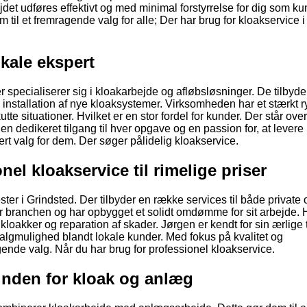
ejdet udføres effektivt og med minimal forstyrrelse for dig som ku
til et fremragende valg for alle; Der har brug for kloakservice i
okale ekspert
specialiserer sig i kloakarbejde og afløbsløsninger. De tilbyder 
g installation af nye kloaksystemer. Virksomheden har et stærkt ry
tte situationer. Hvilket er en stor fordel for kunder. Der står over
n dedikeret tilgang til hver opgave og en passion for, at levere
ert valg for dem. Der søger pålidelig kloakservice.
el kloakservice til rimelige priser
r i Grindsted. Der tilbyder en række services til både private 
 for branchen og har opbygget et solidt omdømme for sit arbejde.
kloakker og reparation af skader. Jørgen er kendt for sin ærlige 
 valgmulighed blandt lokale kunder. Med fokus på kvalitet og
ende valg. Når du har brug for professionel kloakservice.
inden for kloak og anlæg