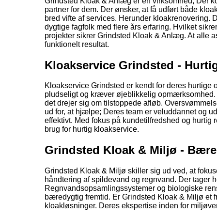
Grindsted Kloak & Anlæg er en virksomhed; Der ko
partner for dem. Der ønsker, at få udført både kl
bred vifte af services. Herunder kloakrenovering. 
dygtige fagfolk med flere års erfaring. Hvilket sikrer
projekter sikrer Grindsted Kloak & Anlæg. At alle asp
funktionelt resultat.
Kloakservice Grindsted - Hurti
Kloakservice Grindsted er kendt for deres hurtige o
pludseligt og kræver øjeblikkelig opmærksomhed. D
det drejer sig om tilstoppede afløb. Oversvømmels
ud for, at hjælpe; Deres team er veluddannet og ud
effektivt. Med fokus på kundetilfredshed og hurtig
brug for hurtig kloakservice.
Grindsted Kloak & Miljø - Bær
Grindsted Kloak & Miljø skiller sig ud ved, at foku
håndtering af spildevand og regnvand. Der tager hen
Regnvandsopsamlingssystemer og biologiske rensni
bæredygtig fremtid. Er Grindsted Kloak & Miljø et 
kloakløsninger. Deres ekspertise inden for miljøven