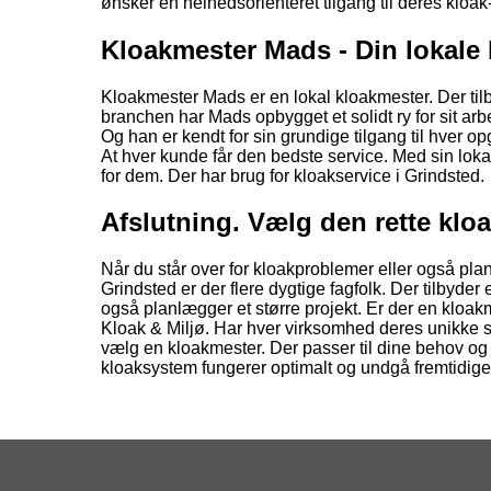
ønsker en helhedsorienteret tilgang til deres kloak
Kloakmester Mads - Din lokale 
Kloakmester Mads er en lokal kloakmester. Der tilby
branchen har Mads opbygget et solidt ry for sit arb
Og han er kendt for sin grundige tilgang til hver o
At hver kunde får den bedste service. Med sin lok
for dem. Der har brug for kloakservice i Grindsted.
Afslutning. Vælg den rette klo
Når du står over for kloakproblemer eller også planl
Grindsted er der flere dygtige fagfolk. Der tilbyder
også planlægger et større projekt. Er der en kloak
Kloak & Miljø. Har hver virksomhed deres unikke st
vælg en kloakmester. Der passer til dine behov og 
kloaksystem fungerer optimalt og undgå fremtidige