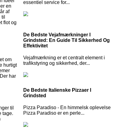
n ideel
essentiel service for...
der en
år af
til
t flot og
De Bedste Vejafmærkninger I
Grindsted: En Guide Til Sikkerhed Og
Effektivitet
Vejafmærkning er et centralt element i
set om
trafikstyring og sikkerhed, der...
 hurtigt
lemer
 Der har
De Bedste Italienske Pizzaer I
Grindsted
Pizza Paradiso - En himmelsk oplevelse
ger til
Pizza Paradiso er en perle...
e tage.
n