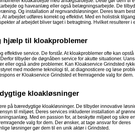
mbinerer kloakarbejde med anlægsarbejde. Dette gør dem til e
oakarbejde og haveanlæg eller også belægningsarbejde. De tilby
Dræning. Og installation af regnvandsløsninger. Deres team best
. At arbejdet udføres korrekt og effektivt. Med en holistisk tilgang 
ekter af arbejdet bliver taget i betragtning. Hvilket resulterer i e
g hjælp til kloakproblemer
g effektive service. De forstår. At kloakproblemer ofte kan opstå
erfor tilbyder de døgnåben service for akutte situationer. Uan
er eller også andre problemer. Kan Kloakservice Grindsted rykke
styret med moderne teknologi til, at diagnosticere og løse prob
 respons er Kloakservice Grindsted et fremragende valg for dem.
edygtige kloakløsninger
sere på bæredygtige kloakløsninger. De tilbyder innovative løsnin
syn til miljøet. Deres services inkluderer installation af grønn
ngsanlæg. Med en passion for, at beskytte miljøet og sikre e
fremragende valg for dem. Der ønsker, at tage ansvar for deres
lige løsninger gør dem til en unik aktør i Grindsted.