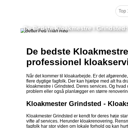
De Bedste Kloakmestre I Grindsted: 
De bedste Kloakmestre i
professionel kloakserv
Når det kommer til kloakarbejde. Er det afgørende,
flere dygtige fagfolk. Der kan hjælpe med alt fra dr
kloakmestre i Grindsted. Deres services. Og hvad d
problem eller også planlægger en større renoverin
Kloakmester Grindsted - Kloaks
Kloakmester Grindsted er kendt for deres høje stan
vifte af services. Herunder kloakrenovering. Rensn
fagfolk har stor viden om lokale forhold og kan hu