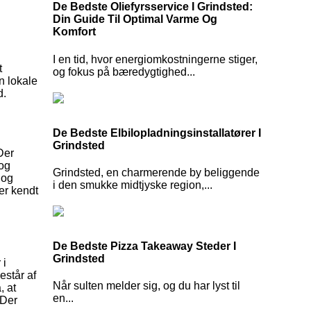
De Bedste Oliefyrsservice I Grindsted:
Din Guide Til Optimal Varme Og
Komfort
I en tid, hvor energiomkostningerne stiger,
t
og fokus på bæredygtighed...
n lokale
d.
De Bedste Elbilopladningsinstallatører I
Grindsted
Der
 og
Grindsted, en charmerende by beliggende
 og
i den smukke midtjyske region,...
er kendt
De Bedste Pizza Takeaway Steder I
Grindsted
 i
estår af
Når sulten melder sig, og du har lyst til
, at
en...
 Der