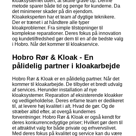
kloaksystemet uden, at skulle grave op. Denne
metode sparer både tid og penge for kunderne. Da
det minimerer skader på din ejendom.
Kloakeksperten har et team af dygtige teknikere.
Der er trænet i at håndtere alle typer
kloakproblemer. Fra simple tilstopninger til
komplekse reparationer. Deres fokus på innovation
og kundetilfredshed gør dem til en af de bedste valg
i Hobro. Når det kommer til kloakservice.
Hobro Rør & Kloak - En
pålidelig partner i kloakarbejde
Hobro Rør & Kloak er en pålidelig partner. Når det
kommer til kloakarbejde. De tilbyder et bredt udvalg
af services. Herunder installation af nye
kloaksystemer. Reparation af eksisterende kloakker
og vedligeholdelse. Deres erfarne team er dedikeret
til, at levere høj kvalitet i alt. Hvad de gør. Og de
stræber altid efter, at overgå kundernes
forventninger. Hobro Rør & Kloak er også kendt for
deres konkurrencedygtige priser; Hvilket gør dem til
et attraktivt valg for både private og erhvervslivet.
Med deres fokus på kvalitet og service kan du være