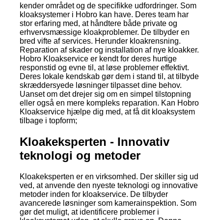
kender området og de specifikke udfordringer. Som
kloaksystemer i Hobro kan have. Deres team har
stor erfaring med, at håndtere både private og
erhvervsmæssige kloakproblemer. De tilbyder en
bred vifte af services. Herunder kloakrensning.
Reparation af skader og installation af nye kloakker.
Hobro Kloakservice er kendt for deres hurtige
responstid og evne til, at løse problemer effektivt.
Deres lokale kendskab gør dem i stand til, at tilbyde
skræddersyede løsninger tilpasset dine behov.
Uanset om det drejer sig om en simpel tilstopning
eller også en mere kompleks reparation. Kan Hobro
Kloakservice hjælpe dig med, at få dit kloaksystem
tilbage i topform;
Kloakeksperten - Innovativ
teknologi og metoder
Kloakeksperten er en virksomhed. Der skiller sig ud
ved, at anvende den nyeste teknologi og innovative
metoder inden for kloakservice. De tilbyder
avancerede løsninger som kamerainspektion. Som
gør det muligt, at identificere problemer i