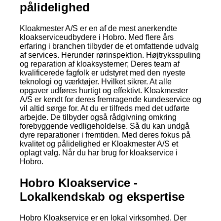
pålidelighed
Kloakmester A/S er en af de mest anerkendte
kloakserviceudbydere i Hobro. Med flere års
erfaring i branchen tilbyder de et omfattende udvalg
af services. Herunder rørinspektion. Højtryksspuling
og reparation af kloaksystemer; Deres team af
kvalificerede fagfolk er udstyret med den nyeste
teknologi og værktøjer. Hvilket sikrer. At alle
opgaver udføres hurtigt og effektivt. Kloakmester
A/S er kendt for deres fremragende kundeservice og
vil altid sørge for. At du er tilfreds med det udførte
arbejde. De tilbyder også rådgivning omkring
forebyggende vedligeholdelse. Så du kan undgå
dyre reparationer i fremtiden. Med deres fokus på
kvalitet og pålidelighed er Kloakmester A/S et
oplagt valg. Når du har brug for kloakservice i
Hobro.
Hobro Kloakservice -
Lokalkendskab og ekspertise
Hobro Kloakservice er en lokal virksomhed. Der