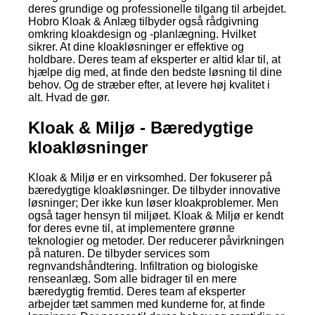
deres grundige og professionelle tilgang til arbejdet.
Hobro Kloak & Anlæg tilbyder også rådgivning
omkring kloakdesign og -planlægning. Hvilket
sikrer. At dine kloakløsninger er effektive og
holdbare. Deres team af eksperter er altid klar til, at
hjælpe dig med, at finde den bedste løsning til dine
behov. Og de stræber efter, at levere høj kvalitet i
alt. Hvad de gør.
Kloak & Miljø - Bæredygtige
kloakløsninger
Kloak & Miljø er en virksomhed. Der fokuserer på
bæredygtige kloakløsninger. De tilbyder innovative
løsninger; Der ikke kun løser kloakproblemer. Men
også tager hensyn til miljøet. Kloak & Miljø er kendt
for deres evne til, at implementere grønne
teknologier og metoder. Der reducerer påvirkningen
på naturen. De tilbyder services som
regnvandshåndtering. Infiltration og biologiske
renseanlæg. Som alle bidrager til en mere
bæredygtig fremtid. Deres team af eksperter
arbejder tæt sammen med kunderne for, at finde