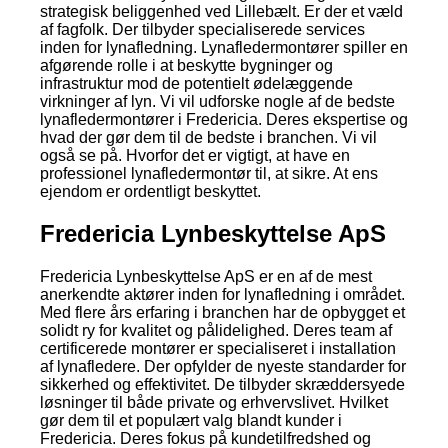
strategisk beliggenhed ved Lillebælt. Er der et væld
af fagfolk. Der tilbyder specialiserede services
inden for lynafledning. Lynafledermontører spiller en
afgørende rolle i at beskytte bygninger og
infrastruktur mod de potentielt ødelæggende
virkninger af lyn. Vi vil udforske nogle af de bedste
lynafledermontører i Fredericia. Deres ekspertise og
hvad der gør dem til de bedste i branchen. Vi vil
også se på. Hvorfor det er vigtigt, at have en
professionel lynafledermontør til, at sikre. At ens
ejendom er ordentligt beskyttet.
Fredericia Lynbeskyttelse ApS
Fredericia Lynbeskyttelse ApS er en af de mest
anerkendte aktører inden for lynafledning i området.
Med flere års erfaring i branchen har de opbygget et
solidt ry for kvalitet og pålidelighed. Deres team af
certificerede montører er specialiseret i installation
af lynafledere. Der opfylder de nyeste standarder for
sikkerhed og effektivitet. De tilbyder skræddersyede
løsninger til både private og erhvervslivet. Hvilket
gør dem til et populært valg blandt kunder i
Fredericia. Deres fokus på kundetilfredshed og