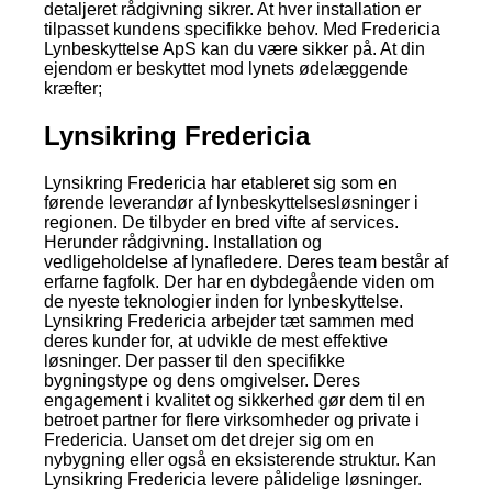
detaljeret rådgivning sikrer. At hver installation er
tilpasset kundens specifikke behov. Med Fredericia
Lynbeskyttelse ApS kan du være sikker på. At din
ejendom er beskyttet mod lynets ødelæggende
kræfter;
Lynsikring Fredericia
Lynsikring Fredericia har etableret sig som en
førende leverandør af lynbeskyttelsesløsninger i
regionen. De tilbyder en bred vifte af services.
Herunder rådgivning. Installation og
vedligeholdelse af lynafledere. Deres team består af
erfarne fagfolk. Der har en dybdegående viden om
de nyeste teknologier inden for lynbeskyttelse.
Lynsikring Fredericia arbejder tæt sammen med
deres kunder for, at udvikle de mest effektive
løsninger. Der passer til den specifikke
bygningstype og dens omgivelser. Deres
engagement i kvalitet og sikkerhed gør dem til en
betroet partner for flere virksomheder og private i
Fredericia. Uanset om det drejer sig om en
nybygning eller også en eksisterende struktur. Kan
Lynsikring Fredericia levere pålidelige løsninger.