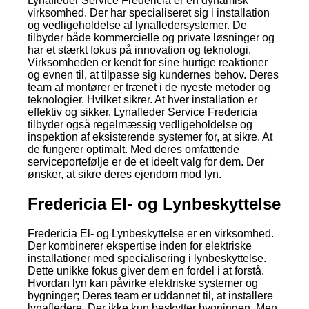
Lynafleder Service Fredericia er en dynamisk
virksomhed. Der har specialiseret sig i installation
og vedligeholdelse af lynafledersystemer. De
tilbyder både kommercielle og private løsninger og
har et stærkt fokus på innovation og teknologi.
Virksomheden er kendt for sine hurtige reaktioner
og evnen til, at tilpasse sig kundernes behov. Deres
team af montører er trænet i de nyeste metoder og
teknologier. Hvilket sikrer. At hver installation er
effektiv og sikker. Lynafleder Service Fredericia
tilbyder også regelmæssig vedligeholdelse og
inspektion af eksisterende systemer for, at sikre. At
de fungerer optimalt. Med deres omfattende
serviceportefølje er de et ideelt valg for dem. Der
ønsker, at sikre deres ejendom mod lyn.
Fredericia El- og Lynbeskyttelse
Fredericia El- og Lynbeskyttelse er en virksomhed.
Der kombinerer ekspertise inden for elektriske
installationer med specialisering i lynbeskyttelse.
Dette unikke fokus giver dem en fordel i at forstå.
Hvordan lyn kan påvirke elektriske systemer og
bygninger; Deres team er uddannet til, at installere
lynafledere. Der ikke kun beskytter bygningen. Men