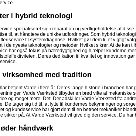
ervice.
ter i hybrid teknologi
vice specialiseret sig i reparation og vedligeholdelse af disse
ise til, at håndtere de unikke udfordringer. Som hybrid teknologi
teriservice til systemdiagnose. Hvilket gør dem til et vigtigt valg
 i de nyeste teknologier og metoder. Hvilket sikrer. At de kan ti
ervice har også fokus på bæredygtighed og hjælper kunderne med
ofeffektiviteten. Deres dedikation til kvalitet og innovation gør 
lservice.
t virksomhed med tradition
r betjent Varde i flere år. Deres lange historie i branchen har g
entninger. Varde Værksted tilbyder en bred vifte af mekaniske s
ice og meget mere. Det. Der adskiller Varde Værksted fra andr
 De tager sig tid til, at lytte til kundernes bekymringer og sørger
tet og kundeservice har gjort dem til en betroet mekaniker blandt
re sikker på. At Varde Værksted vil give dig den service. Du har b
 møder håndværk