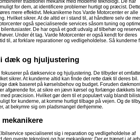
ombinerer traditionel mekanik med moderne teknologi. De har
uligt for dem, at identificere problemer hurtigt og præcist. Dett
føres mere effektivt. Mekanikerne hos Varde Motorcenter er alle
Hvilket sikrer. At de altid er i stand til, at håndtere selv de me
torcenter også specialiserede services såsom tuning og optime
 bilentusiaster. De har også et godt udvalg af tilbehør og reserv
ehøver. Under ét tag. Varde Motorcenter er også kendt for deres
id til, at forklare reparationer og vedligeholdelse. Så kunderne f
 i dæk og hjuljustering
fokuserer på dækservice og hjuljustering. De tilbyder et omfatt
t sikrer. At kunderne altid kan finde det rette dæk til deres bil
igtige dæk baseret på kørselsbehov og budget. Foruden dækmon
r afgørende for, at sikre en jævn kørsel og forlænge dækkets le
 med præcision. Hvilket gør dem til et populært valg blandt biliste
uligt for kunderne, at komme hurtigt tilbage på vejen. Og de tilb
er, at bekymre sig om pladsmangel derhjemme.
s mekanikere
lbilservice specialiseret sig i reparation og vedligeholdelse af
ed den nyeste teknologi og har mekanikere; Der er trænet i at ar