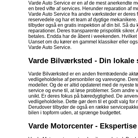
Varde Auto Service er en af de mest anerkendte me
en bred vifte af services. Herunder reparation af 
Varde Auto Service fra andre værksteder er deres 
reservedele og har et team af dygtige mekanikere.
tilbyder også en gratis inspektion af din bil. Så du
reparationer. Deres transparente prispolitik sikre
betales. Endda har de åbent i weekenden. Hvilket gø
Uanset om du kører en gammel klassiker eller også
Varde Auto Service.
Varde Bilværksted - Din lokale 
Varde Bilværksted er en anden fremtrædende aktør i
vedligeholdelse af personbiler og varevogne. Dere
modeller. Og de er altid opdateret med de nyeste t
service og evne til, at løse problemer. Som andre 
unikt. Er deres fokus på bæredygtighed. De anvend
vedligeholdelse. Dette gør dem til et godt valg for 
Derudover tilbyder de også en række servicepakker
bilen i topform uden, at sprænge budgettet.
Varde Motorcenter - Ekspertise