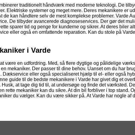
mbinerer traditionelt håndværk med moderne teknologi. De tilby
torer. Elektriske systemer og meget mere. Deres mekanikere er u
. At de kan håndtere selv de mest komplekse problemer. Varde Au
ervice. De tilbyder avancerede diagnoseservices. Der gør det mulig
ette sparer tid og penge for kunderne og sikrer. At deres biler alti
rvice eller også en omfattende reparation. Kan du stole på Vard
kaniker i Varde
at være en udfordring. Med, så flere dygtige og pålidelige værks
 en mekaniker. Der passer til dine behov. Uanset om du har brug
Dækservice eller også specialiseret hjælp til el- eller også hybr
nne guide til de bedste mekanikere i Varde har givet dig et over
Husk, at tage dig tid til, at undersøge og finde det værksted. De
rette mekaniker kan du sikre. At din bil forbliver i top stand. O
aniker du vælger. Kan du være sikker på. At Varde har nogle af 