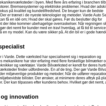
kanikerværksteder i byen. Med flere års erfaring i branchen til
motorer. Bremsesystemer og elektriske problemer. Hvad der adskil
fokus på kvalitet og kundetilfredshed. De bruger kun de bedste
 Der er trænet i de nyeste teknologier og metoder. Varde Auto S
 kan få en idé om; Hvad der skal gøres. Før du beslutter dig for
r. At der ikke kommer ubehagelige overraskelser. Når regningen s
r det nemt for kunder med en travl hverdag, at få tid til service
 en ny model. Kan du være sikker på. At din bil er i gode hænd
specialist
 Varde. Dette værksted har specialiseret sig i reparation og
s mekanikere har stor erfaring med flere forskellige bilmærker 
eknikker og værktøjer. Varde Bilværksted er kendt for deres hurt
værksteder finder udfordrende. En af de ting. Der gør Varde Bil
er miljøvenlige produkter og metoder; Når de udfører reparatio
miljøbevidste bilister. Der ønsker, at minimere deres aftryk på pl
. Der kan tilpasses efter kundens behov. Hvilket gør det nemt, 
 og innovation