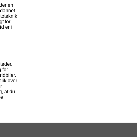
der en
ddannet
toteknik
t for
d er i
e
teder,
 for
idbiler.
blik over
r
g, at du
de