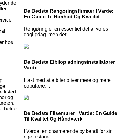
byder de
ler
De Bedste Rengøringsfirmaer I Varde:
En Guide Til Renhed Og Kvalitet
ervice
Rengøring er en essentiel del af vores
kal
dagligdag, men det...
.
er hos
De Bedste Elbilopladningsinstallatører I
Varde
I takt med at elbiler bliver mere og mere
og
populære,...
ige
værksted
ner og
aneten.
at holde
De Bedste Flisemurer I Varde: En Guide
Til Kvalitet Og Håndværk
I Varde, en charmerende by kendt for sin
rige historie...