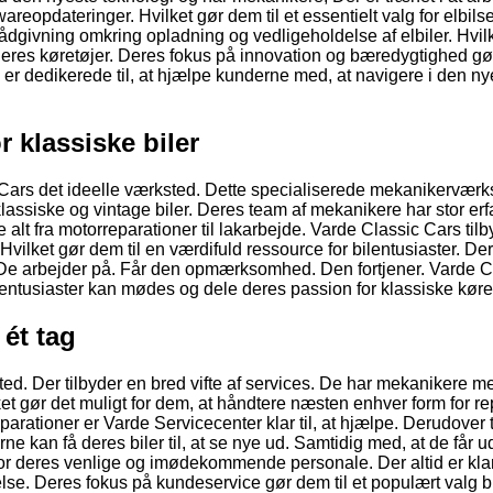
twareopdateringer. Hvilket gør dem til et essentielt valg for elbilse
rådgivning omkring opladning og vedligeholdelse af elbiler. Hvil
eres køretøjer. Deres fokus på innovation og bæredygtighed gør
de er dedikerede til, at hjælpe kunderne med, at navigere i den ny
r klassiske biler
c Cars det ideelle værksted. Dette specialiserede mekanikerværk
lassiske og vintage biler. Deres team af mekanikere har stor erf
alt fra motorreparationer til lakarbejde. Varde Classic Cars tilb
Hvilket gør dem til en værdifuld ressource for bilentusiaster. De
 bil. De arbejder på. Får den opmærksomhed. Den fortjener. Varde C
lentusiaster kan mødes og dele deres passion for klassiske køre
 ét tag
ed. Der tilbyder en bred vifte af services. De har mekanikere m
lket gør det muligt for dem, at håndtere næsten enhver form for r
reparationer er Varde Servicecenter klar til, at hjælpe. Derudover 
 kan få deres biler til, at se nye ud. Samtidig med, at de får ud
r deres venlige og imødekommende personale. Der altid er klar t
se. Deres fokus på kundeservice gør dem til et populært valg b