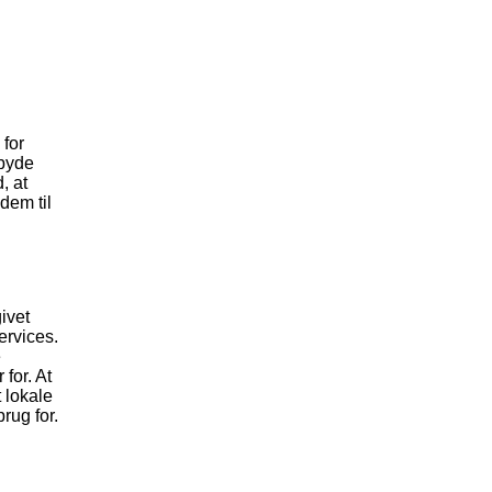
 for
lbyde
, at
dem til
ivet
ervices.
e
 for. At
 lokale
rug for.