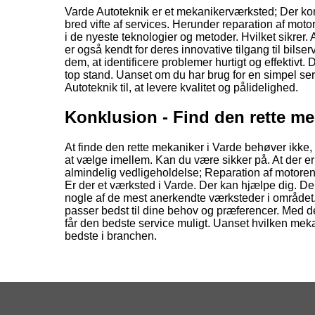
Varde Autoteknik er et mekanikerværksted; Der ko
bred vifte af services. Herunder reparation af mo
i de nyeste teknologier og metoder. Hvilket sikrer
er også kendt for deres innovative tilgang til bils
dem, at identificere problemer hurtigt og effektivt. D
top stand. Uanset om du har brug for en simpel se
Autoteknik til, at levere kvalitet og pålidelighed.
Konklusion - Find den rette me
At finde den rette mekaniker i Varde behøver ikke, 
at vælge imellem. Kan du være sikker på. At der er
almindelig vedligeholdelse; Reparation af motoren. 
Er der et værksted i Varde. Der kan hjælpe dig. De
nogle af de mest anerkendte værksteder i området. 
passer bedst til dine behov og præferencer. Med den 
får den bedste service muligt. Uanset hvilken mek
bedste i branchen.