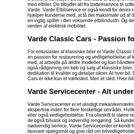
med elbiler. De tilbyder alt fra batteriservice til sof
Varde. Varde Elbilservice er også kendt for deres 
hjælper kunderne med, at få det maksimale ud af d
en vigtig spiller i den voksende elbilindustri. Og 
verden af elektrisk mobilitet.
Varde Classic Cars - Passion fo
For entusiaster af klassiske biler er Varde Classi
en passion for restaurering og vedligeholdelse af k
med, at arbejde på ældre modeller og kan håndtere 
også rådgivning om køb og salg af klassiske biler. 
dedikation til kvalitet og detaljer sikrer. At hver
Cars er ikke kun et værksted. Men et sted. Hvor bi
Varde Servicecenter - Alt under
Varde Servicecenter er et alsidigt mekanikerværkst
ekspertise inden for flere forskellige områder. Hvi
eller også vedligeholdelse. Fra olieskift til større 
de også bilvask og indvendig rengøring. Så kunderne
nødvendig service. Varde Servicecenter er kendt fo
besvare spørgsmål og give råd om bilvedligeholdel