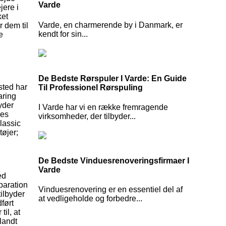
Varde
jere i
ket
Varde, en charmerende by i Danmark, er
 dem til
kendt for sin...
e
De Bedste Rørspuler I Varde: En Guide
sted har
Til Professionel Rørspuling
aring
yder
I Varde har vi en række fremragende
res
virksomheder, der tilbyder...
lassic
tøjer;
De Bedste Vinduesrenoveringsfirmaer I
Varde
ed
eparation
Vinduesrenovering er en essentiel del af
tilbyder
at vedligeholde og forbedre...
ført
il, at
landt