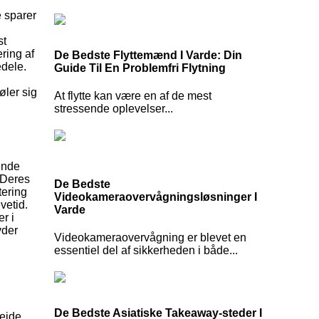
e sparer
st
ring af
De Bedste Flyttemænd I Varde: Din
edele.
Guide Til En Problemfri Flytning
øler sig
At flytte kan være en af de mest
stressende oplevelser...
ende
. Deres
De Bedste
tering
Videokameraovervågningsløsninger I
vetid.
Varde
r i
yder
Videokameraovervågning er blevet en
essentiel del af sikkerheden i både...
De Bedste Asiatiske Takeaway-steder I
bejde