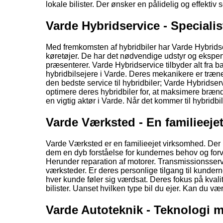
lokale bilister. Der ønsker en pålidelig og effektiv s
Varde Hybridservice - Specialis
Med fremkomsten af hybridbiler har Varde Hybridser
køretøjer. De har det nødvendige udstyr og ekspert
præsenterer. Varde Hybridservice tilbyder alt fra bat
hybridbilsejere i Varde. Deres mekanikere er trænet
den bedste service til hybridbiler; Varde Hybrids
optimere deres hybridbiler for, at maksimere brændst
en vigtig aktør i Varde. Når det kommer til hybridbi
Varde Værksted - En familieeje
Varde Værksted er en familieejet virksomhed. Der ha
dem en dyb forståelse for kundernes behov og forv
Herunder reparation af motorer. Transmissionsserv
værksteder. Er deres personlige tilgang til kunderne.
hver kunde føler sig værdsat. Deres fokus på kvali
bilister. Uanset hvilken type bil du ejer. Kan du væ
Varde Autoteknik - Teknologi