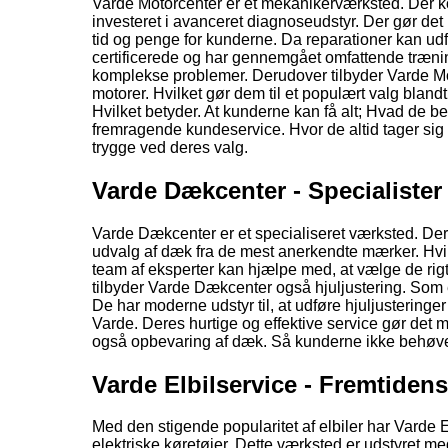
Varde Motorcenter er et mekanikerværksted. Der k
investeret i avanceret diagnoseudstyr. Der gør det m
tid og penge for kunderne. Da reparationer kan ud
certificerede og har gennemgået omfattende træning. 
komplekse problemer. Derudover tilbyder Varde Mo
motorer. Hvilket gør dem til et populært valg blandt
Hvilket betyder. At kunderne kan få alt; Hvad de b
fremragende kundeservice. Hvor de altid tager sig t
trygge ved deres valg.
Varde Dækcenter - Specialister
Varde Dækcenter er et specialiseret værksted. Der 
udvalg af dæk fra de mest anerkendte mærker. Hvilke
team af eksperter kan hjælpe med, at vælge de r
tilbyder Varde Dækcenter også hjuljustering. Som e
De har moderne udstyr til, at udføre hjuljusteringer
Varde. Deres hurtige og effektive service gør det m
også opbevaring af dæk. Så kunderne ikke behøv
Varde Elbilservice - Fremtiden
Med den stigende popularitet af elbiler har Varde E
elektriske køretøjer. Dette værksted er udstyret m