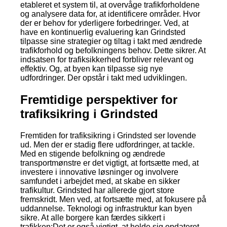
etableret et system til, at overvåge trafikforholdene
og analysere data for, at identificere områder. Hvor
der er behov for yderligere forbedringer. Ved, at
have en kontinuerlig evaluering kan Grindsted
tilpasse sine strategier og tiltag i takt med ændrede
trafikforhold og befolkningens behov. Dette sikrer. At
indsatsen for trafiksikkerhed forbliver relevant og
effektiv. Og, at byen kan tilpasse sig nye
udfordringer. Der opstår i takt med udviklingen.
Fremtidige perspektiver for
trafiksikring i Grindsted
Fremtiden for trafiksikring i Grindsted ser lovende
ud. Men der er stadig flere udfordringer, at tackle.
Med en stigende befolkning og ændrede
transportmønstre er det vigtigt, at fortsætte med, at
investere i innovative løsninger og involvere
samfundet i arbejdet med, at skabe en sikker
trafikultur. Grindsted har allerede gjort store
fremskridt. Men ved, at fortsætte med, at fokusere på
uddannelse. Teknologi og infrastruktur kan byen
sikre. At alle borgere kan færdes sikkert i
trafikken;Det er også vigtigt, at holde sig opdateret