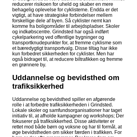
reducerer risikoen for uheld og skaber en mere
behagelig oplevelse for cyklisterne. Endda er det
vigtigt, at have strategiske forbindelser mellem
forskellige dele af byen. Så cyklister nemt kan
komme fra boligområder til arbejdspladser. Skoler
og indkøbscentre. Grindsted har også indført
cykelparkering ved offentlige bygninger og
transportknudepunkter for, at fremme cyklisme som
et bæredygtigt transportvalg. Disse tiltag har ikke
kun forbedret sikkerheden for cyklister. Men har
også bidraget til, at reducere biltrafikken og fremme
en grønnere by.
Uddannelse og bevidsthed om
trafiksikkerhed
Uddannelse og bevidsthed spiller en afgørende
rolle i at forbedre trafiksikkerheden i Grindsted.
Lokale skoler og samfundsorganisationer har taget
initiativ til, at afholde kampagner og workshops; Der
fokuserer på trafiksikkerhed. Disse aktiviteter er
rettet mod både børn og voksne og har til formål, at
øge bevidstheden om sikker færden i trafikken. For