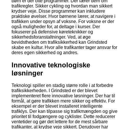
børn er der ofte programmer. Der lærer dem om
trafikregler. Sikker cykling og hvordan man sikkert
krydser veje. Disse programmer kan inkludere
praktiske øvelser. Hvor børnene lærer, at navigere i
trafikken under opsyn af voksne. For voksne er der
også muligheder for, at deltage i kurser. Der
fokuserer på defensive køreteknikker og
sikkerhedsforanstaltninger. Ved, at øge
bevidstheden om trafiksikkerhed kan Grindsted
skabe en kultur. Hvor alle trafikanter tager ansvar for
deres egen sikkerhed og andres.
Innovative teknologiske
løsninger
Teknologi spiller en stadig større rolle i at forbedre
trafiksikkerheden. I Grindsted er der blevet
implementeret flere innovative løsninger. Der har til
formål, at gøre trafikken mere sikker og effektiv. For
eksempel er der blevet installeret intelligente
trafiklys. Der kan tilpasse sig trafikmængden og give
prioritet til fodgængere og cyklister. Dette reducerer
ventetider og gør det lettere for de mest sårbare
trafikanter, at krydse veje sikkert. Derudover har