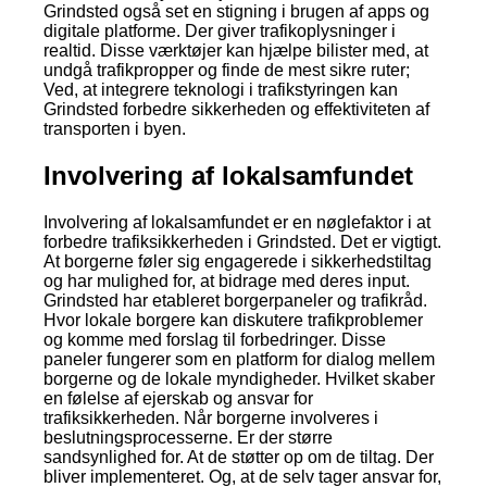
Grindsted også set en stigning i brugen af apps og
digitale platforme. Der giver trafikoplysninger i
realtid. Disse værktøjer kan hjælpe bilister med, at
undgå trafikpropper og finde de mest sikre ruter;
Ved, at integrere teknologi i trafikstyringen kan
Grindsted forbedre sikkerheden og effektiviteten af
transporten i byen.
Involvering af lokalsamfundet
Involvering af lokalsamfundet er en nøglefaktor i at
forbedre trafiksikkerheden i Grindsted. Det er vigtigt.
At borgerne føler sig engagerede i sikkerhedstiltag
og har mulighed for, at bidrage med deres input.
Grindsted har etableret borgerpaneler og trafikråd.
Hvor lokale borgere kan diskutere trafikproblemer
og komme med forslag til forbedringer. Disse
paneler fungerer som en platform for dialog mellem
borgerne og de lokale myndigheder. Hvilket skaber
en følelse af ejerskab og ansvar for
trafiksikkerheden. Når borgerne involveres i
beslutningsprocesserne. Er der større
sandsynlighed for. At de støtter op om de tiltag. Der
bliver implementeret. Og, at de selv tager ansvar for,