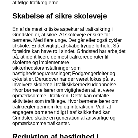
at følge trafikreglerne.
Skabelse af sikre skoleveje
En af de mest kritiske aspekter af trafiksikring i
Grindsted er, at sikre. At skoleveje er sikre for
børnene. Med flere unge. Der går eller også cykler
til skole. Er det vigtigt, at skabe trygge forhold. Så
forældre kan have ro i sindet. Grindsted har arbejdet
på, at identificere de mest trafikerede ruter til
skolerne og implementere
sikkerhedsforanstaltninger som
hastighedsbegrænsninger; Fodgængerfelter og
cykelstier. Derudover har der været fokus på, at
involvere skolerne i trafiksikkerhedsuddannelse.
Hvor børnene lærer om vigtigheden af, at være
opmærksomme i trafikken. Dette kan omfatte
aktiviteter som trafiklege. Hvor børnene lærer om
trafikregler gennem leg og interaktion. Ved, at
engagere børnene tidligt i trafiksikkerhed kan
Grindsted skabe en generation af ansvarlige og
opmærksomme trafikanter.
Reduktion af hastighed i