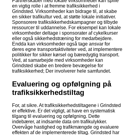
Partnerskaber med lokale virksomheder kan spille
en vigtig rolle i at fremme trafiksikkerhed i
Grindsted. Virksomheder kan bidrage til, at skabe
en sikker trafikultur ved, at støtte lokale initiativer.
Sponsorere trafiksikkerhedskampagner og tilbyde
ressourcer til uddannelse. For eksempel kan lokale
virksomheder deltage i sponsorater af cykelkurser
eller også sikkerhedstræning for medarbejdere.
Endda kan virksomheder også tage ansvar for
deres egne transportaktiviteter ved, at implementere
politikker for sikker kørsel og bæredygtig transport.
Ved, at samarbejde med virksomheder kan
Grindsted skabe en bredere bevægelse for
trafiksikkerhed; Der involverer hele samfundet.
Evaluering og opfølgning på
trafiksikkerhedstiltag
For, at sikre. At trafiksikkerhedstiltagene i Grindsted
er effektive. Er det vigtigt, at have en systematisk
tilgang til evaluering og opfølgning. Dette
indebærer, at indsamle data om trafikulykker.
Overvåge hastighed og trafikmængde og evaluere
effekten af de implementerede tiltag. Grindsted har