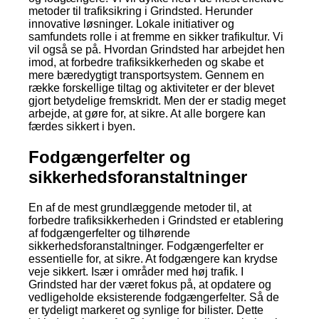
metoder til trafiksikring i Grindsted. Herunder
innovative løsninger. Lokale initiativer og
samfundets rolle i at fremme en sikker trafikultur. Vi
vil også se på. Hvordan Grindsted har arbejdet hen
imod, at forbedre trafiksikkerheden og skabe et
mere bæredygtigt transportsystem. Gennem en
række forskellige tiltag og aktiviteter er der blevet
gjort betydelige fremskridt. Men der er stadig meget
arbejde, at gøre for, at sikre. At alle borgere kan
færdes sikkert i byen.
Fodgængerfelter og
sikkerhedsforanstaltninger
En af de mest grundlæggende metoder til, at
forbedre trafiksikkerheden i Grindsted er etablering
af fodgængerfelter og tilhørende
sikkerhedsforanstaltninger. Fodgængerfelter er
essentielle for, at sikre. At fodgængere kan krydse
veje sikkert. Især i områder med høj trafik. I
Grindsted har der været fokus på, at opdatere og
vedligeholde eksisterende fodgængerfelter. Så de
er tydeligt markeret og synlige for bilister. Dette