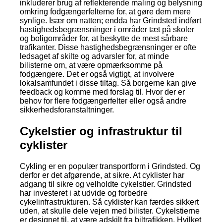
inkluderer brug af reflekterende maling og belysning
omkring fodgængerfelterne for, at gøre dem mere
synlige. Især om natten; endda har Grindsted indført
hastighedsbegrænsninger i områder tæt på skoler
og boligområder for, at beskytte de mest sårbare
trafikanter. Disse hastighedsbegrænsninger er ofte
ledsaget af skilte og advarsler for, at minde
bilisterne om, at være opmærksomme på
fodgængere. Det er også vigtigt, at involvere
lokalsamfundet i disse tiltag. Så borgerne kan give
feedback og komme med forslag til. Hvor der er
behov for flere fodgængerfelter eller også andre
sikkerhedsforanstaltninger.
Cykelstier og infrastruktur til
cyklister
Cykling er en populær transportform i Grindsted. Og
derfor er det afgørende, at sikre. At cyklister har
adgang til sikre og velholdte cykelstier. Grindsted
har investeret i at udvide og forbedre
cykelinfrastrukturen. Så cyklister kan færdes sikkert
uden, at skulle dele vejen med bilister. Cykelstierne
er designet til, at være adskilt fra biltrafikken. Hvilket