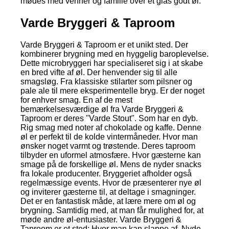
mødes med venner og familie over et glas godt øl.
Varde Bryggeri & Taproom
Varde Bryggeri & Taproom er et unikt sted. Der
kombinerer brygning med en hyggelig baroplevelse.
Dette microbryggeri har specialiseret sig i at skabe
en bred vifte af øl. Der henvender sig til alle
smagsløg. Fra klassiske stilarter som pilsner og
pale ale til mere eksperimentelle bryg. Er der noget
for enhver smag. En af de mest
bemærkelsesværdige øl fra Varde Bryggeri &
Taproom er deres "Varde Stout". Som har en dyb.
Rig smag med noter af chokolade og kaffe. Denne
øl er perfekt til de kolde vintermåneder. Hvor man
ønsker noget varmt og trøstende. Deres taproom
tilbyder en uformel atmosfære. Hvor gæsterne kan
smage på de forskellige øl. Mens de nyder snacks
fra lokale producenter. Bryggeriet afholder også
regelmæssige events. Hvor de præsenterer nye øl
og inviterer gæsterne til, at deltage i smagninger.
Det er en fantastisk måde, at lære mere om øl og
brygning. Samtidig med, at man får mulighed for, at
møde andre øl-entusiaster. Varde Bryggeri &
Taproom er et sted; Hvor man kan slappe af. Nyde