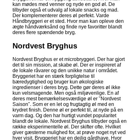
kan mødes med venner og nyde en god øl. De
tilbyder også et udvalg af lokale snacks og mad.
Der komplementerer deres øl perfekt. Varde
Håndbryggeri er et sted. Hvor man kan opleve den
ægte håndværksånd og finde nye favoritter blandt
deres flere spændende bryg.
Nordvest Bryghus
Nordvest Bryghus er et microbryggeri. Der har gjort
det til sin mission, at skabe øl. Der er inspireret af
de lokale råvarer og den unikke natur i området.
Bryggeriet har en stærk forpligtelse til
bæredygtighed og bruger kun økologiske
ingredienser i deres bryg. Dette gør deres øl ikke
kun velsmagende. Men også miljøvenlige. En af
deres mest bemærkelsesværdige øl er "Nordvest
Saison". Som er en let og frugtagtig øl med en
krydret finish. Denne øl er perfekt til, at nyde på en
varm dag. Og den har hurtigt vundet popularitet
blandt de lokale. Nordvest Bryghus tilbyder også en
række eksperimentelle øl. Der skifter ofte. Hvilket
giver gæsterne mulighed for, at prøve noget nyt ved
hver visit. Bryggeriet har en dejlig gårdhave. Hvor