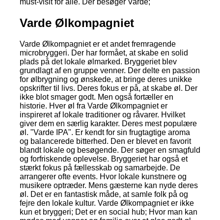
must-visit for alle. Der besøger Varde;
Varde Ølkompagniet
Varde Ølkompagniet er et andet fremragende
microbryggeri. Der har formået, at skabe en solid
plads på det lokale ølmarked. Bryggeriet blev
grundlagt af en gruppe venner. Der delte en passion
for ølbrygning og ønskede, at bringe deres unikke
opskrifter til livs. Deres fokus er på, at skabe øl. Der
ikke blot smager godt. Men også fortæller en
historie. Hver øl fra Varde Ølkompagniet er
inspireret af lokale traditioner og råvarer. Hvilket
giver dem en særlig karakter. Deres mest populære
øl. "Varde IPA". Er kendt for sin frugtagtige aroma
og balancerede bitterhed. Den er blevet en favorit
blandt lokale og besøgende. Der søger en smagfuld
og forfriskende oplevelse. Bryggeriet har også et
stærkt fokus på fællesskab og samarbejde. De
arrangerer ofte events. Hvor lokale kunstnere og
musikere optræder. Mens gæsterne kan nyde deres
øl. Det er en fantastisk måde, at samle folk på og
fejre den lokale kultur. Varde Ølkompagniet er ikke
kun et bryggeri; Det er en social hub; Hvor man kan