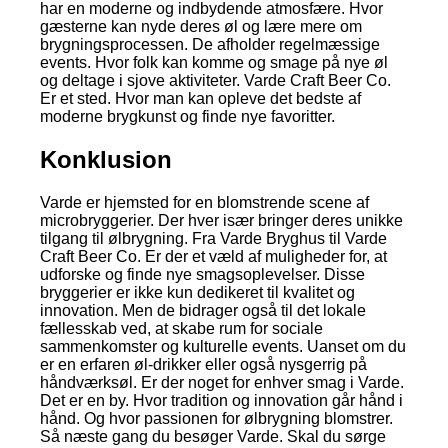
har en moderne og indbydende atmosfære. Hvor
gæsterne kan nyde deres øl og lære mere om
brygningsprocessen. De afholder regelmæssige
events. Hvor folk kan komme og smage på nye øl
og deltage i sjove aktiviteter. Varde Craft Beer Co.
Er et sted. Hvor man kan opleve det bedste af
moderne brygkunst og finde nye favoritter.
Konklusion
Varde er hjemsted for en blomstrende scene af
microbryggerier. Der hver især bringer deres unikke
tilgang til ølbrygning. Fra Varde Bryghus til Varde
Craft Beer Co. Er der et væld af muligheder for, at
udforske og finde nye smagsoplevelser. Disse
bryggerier er ikke kun dedikeret til kvalitet og
innovation. Men de bidrager også til det lokale
fællesskab ved, at skabe rum for sociale
sammenkomster og kulturelle events. Uanset om du
er en erfaren øl-drikker eller også nysgerrig på
håndværksøl. Er der noget for enhver smag i Varde.
Det er en by. Hvor tradition og innovation går hånd i
hånd. Og hvor passionen for ølbrygning blomstrer.
Så næste gang du besøger Varde. Skal du sørge