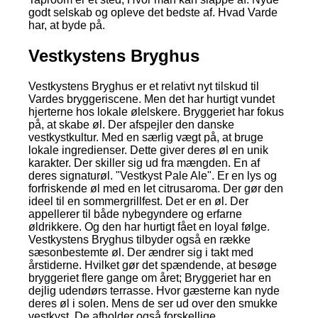
godt selskab og opleve det bedste af. Hvad Varde
har, at byde på.
Vestkystens Bryghus
Vestkystens Bryghus er et relativt nyt tilskud til
Vardes bryggeriscene. Men det har hurtigt vundet
hjerterne hos lokale ølelskere. Bryggeriet har fokus
på, at skabe øl. Der afspejler den danske
vestkystkultur. Med en særlig vægt på, at bruge
lokale ingredienser. Dette giver deres øl en unik
karakter. Der skiller sig ud fra mængden. En af
deres signaturøl. "Vestkyst Pale Ale". Er en lys og
forfriskende øl med en let citrusaroma. Der gør den
ideel til en sommergrillfest. Det er en øl. Der
appellerer til både nybegyndere og erfarne
øldrikkere. Og den har hurtigt fået en loyal følge.
Vestkystens Bryghus tilbyder også en række
sæsonbestemte øl. Der ændrer sig i takt med
årstiderne. Hvilket gør det spændende, at besøge
bryggeriet flere gange om året; Bryggeriet har en
dejlig udendørs terrasse. Hvor gæsterne kan nyde
deres øl i solen. Mens de ser ud over den smukke
vestkyst. De afholder også forskellige