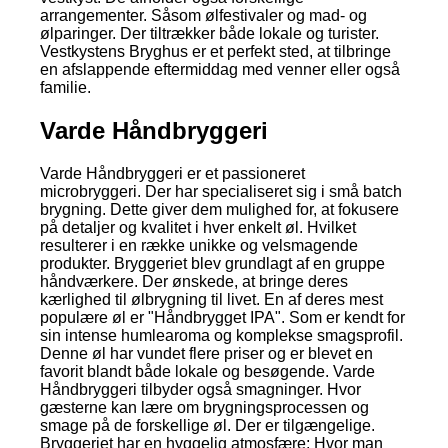
arrangementer. Såsom ølfestivaler og mad- og
ølparinger. Der tiltrækker både lokale og turister.
Vestkystens Bryghus er et perfekt sted, at tilbringe
en afslappende eftermiddag med venner eller også
familie.
Varde Håndbryggeri
Varde Håndbryggeri er et passioneret
microbryggeri. Der har specialiseret sig i små batch
brygning. Dette giver dem mulighed for, at fokusere
på detaljer og kvalitet i hver enkelt øl. Hvilket
resulterer i en række unikke og velsmagende
produkter. Bryggeriet blev grundlagt af en gruppe
håndværkere. Der ønskede, at bringe deres
kærlighed til ølbrygning til livet. En af deres mest
populære øl er "Håndbrygget IPA". Som er kendt for
sin intense humlearoma og komplekse smagsprofil.
Denne øl har vundet flere priser og er blevet en
favorit blandt både lokale og besøgende. Varde
Håndbryggeri tilbyder også smagninger. Hvor
gæsterne kan lære om brygningsprocessen og
smage på de forskellige øl. Der er tilgængelige.
Bryggeriet har en hyggelig atmosfære; Hvor man