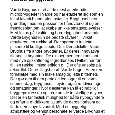
Varde Bryghus er et af de mest anerkendte
microbryggerier i Varde og har etableret sig som en
lokal favorit blandt ølentusiaster. Bryghuset blev
grundlagt med en passion for håndværksøl og en
fremtidsplan om, at skabe unikke smagsoplevelser.
Med fokus på kvalitet og bæredygtighed anvender
Varde Bryghus kun de bedste råvarer. Hvilket
resulterer i en række øl. Der spænder fra lette
pilsnere til kraftige stouts. Det. Der adskiller Varde
Bryghus fra andre bryggerier. Er deres innovative
tilgang til brygning. De eksperimenterer konstant
med nye opskrifter og ingredienser. Hvilket har ført
til i en række limited edition øl. Der ofte udsolgt på
rekordtid. Deres flagship øl. Varde Lager. Er en ren
fornøjelse med sin friske smag og lette bitterhed.
Der gør den til den perfekte ledsager til en varm
sommerdag. Bryghuset tilbyder også rundvisninger
og smagninger. Hvor gæsterne kan få et indblik i
bryggeprocessen og lære om de forskellige øltyper.
Det er en fantastisk mulighed for både nybegyndere
og erfarne øl-drikkere, at udvide deres horisont og
finde deres nye favoritøl. Med en hyggelig
atmosfære og venligt personale er Varde Bryghus et