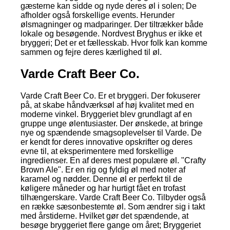
gæsterne kan sidde og nyde deres øl i solen; De
afholder også forskellige events. Herunder
ølsmagninger og madparinger. Der tiltrækker både
lokale og besøgende. Nordvest Bryghus er ikke et
bryggeri; Det er et fællesskab. Hvor folk kan komme
sammen og fejre deres kærlighed til øl.
Varde Craft Beer Co.
Varde Craft Beer Co. Er et bryggeri. Der fokuserer
på, at skabe håndværksøl af høj kvalitet med en
moderne vinkel. Bryggeriet blev grundlagt af en
gruppe unge ølentusiaster. Der ønskede, at bringe
nye og spændende smagsoplevelser til Varde. De
er kendt for deres innovative opskrifter og deres
evne til, at eksperimentere med forskellige
ingredienser. En af deres mest populære øl. "Crafty
Brown Ale". Er en rig og fyldig øl med noter af
karamel og nødder. Denne øl er perfekt til de
køligere måneder og har hurtigt fået en trofast
tilhængerskare. Varde Craft Beer Co. Tilbyder også
en række sæsonbestemte øl. Som ændrer sig i takt
med årstiderne. Hvilket gør det spændende, at
besøge bryggeriet flere gange om året; Bryggeriet