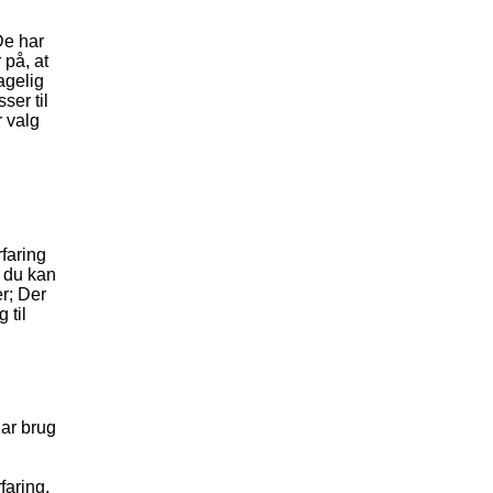
De har
 på, at
agelig
ser til
r valg
rfaring
å du kan
er; Der
 til
har brug
faring.