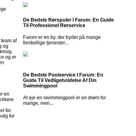
ige
De Bedste Rørspuler I Farum: En Guide
Til Professionel Rørservice
Farum er en by, der byder på mange
t team af
forskellige tjenester...
g og
mæssig
ice og er
 en
De Bedste Poolservice I Farum: En
Guide Til Vedligeholdelse Af Din
Swimmingpool
er en
At eje en swimmingpool er en drøm for
knikere
mange, men...
el for
alg for