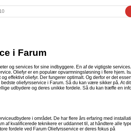
ice i Farum
eter og services for sine indbyggere. En af de vigtigste service
ervice. Oliefyr er en populær opvarmningsløsning i flere hjem. Is
 og effektivt oliefyr. Der fungerer optimalt. Og derfor er det essent
 bedste oliefyrsservice i Farum. Så du kan være sikker på. At dit 
ellige udbydere og deres unikke fordele. Så du kan træffe en inf
rviceudbydere i området. De har flere års erfaring med installat
 af kvalificerede teknikere er uddannet til, at håndtere alle typ
tore fordele ved Farum Oliefyrsservice er deres fokus på