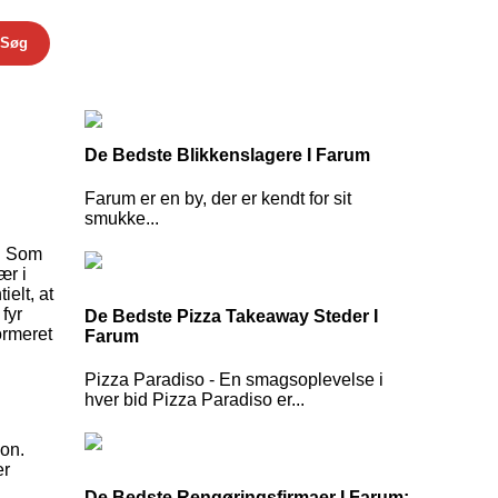
Søg
De Bedste Blikkenslagere I Farum
Farum er en by, der er kendt for sit
smukke...
s. Som
ær i
ielt, at
fyr
De Bedste Pizza Takeaway Steder I
ormeret
Farum
Pizza Paradiso - En smagsoplevelse i
hver bid Pizza Paradiso er...
ion.
er
De Bedste Rengøringsfirmaer I Farum: