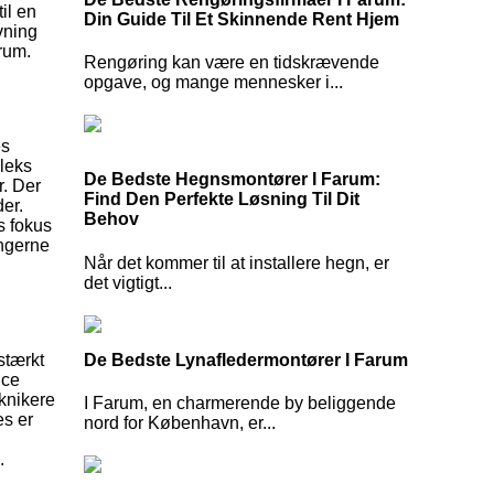
il en
Din Guide Til Et Skinnende Rent Hjem
vning
arum.
Rengøring kan være en tidskrævende
opgave, og mange mennesker i...
es
pleks
De Bedste Hegnsmontører I Farum:
r. Der
Find Den Perfekte Løsning Til Dit
der.
Behov
s fokus
ngerne
Når det kommer til at installere hegn, er
det vigtigt...
De Bedste Lynafledermontører I Farum
stærkt
ice
eknikere
I Farum, en charmerende by beliggende
es er
nord for København, er...
.