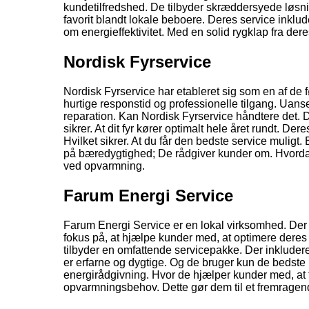
kundetilfredshed. De tilbyder skræddersyede løsnin
favorit blandt lokale beboere. Deres service inklu
om energieffektivitet. Med en solid rygklap fra dere
Nordisk Fyrservice
Nordisk Fyrservice har etableret sig som en af de 
hurtige responstid og professionelle tilgang. Uans
reparation. Kan Nordisk Fyrservice håndtere det.
sikrer. At dit fyr kører optimalt hele året rundt. D
Hvilket sikrer. At du får den bedste service muligt.
på bæredygtighed; De rådgiver kunder om. Hvord
ved opvarmning.
Farum Energi Service
Farum Energi Service er en lokal virksomhed. Der sp
fokus på, at hjælpe kunder med, at optimere dere
tilbyder en omfattende servicepakke. Der inkluderer
er erfarne og dygtige. Og de bruger kun de bedste m
energirådgivning. Hvor de hjælper kunder med, at 
opvarmningsbehov. Dette gør dem til et fremragende