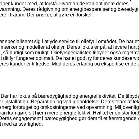
jælper kunder med, at forstå. Hvordan de kan optimere deres
varmning. Deres rådgivning om energibesparelser og bæredygt
re i Farum. Der ønsker, at gøre en forskel.
specialiseret sig i at yde service til oliefyr i området. De har e
 mærker og modeller af oliefyr. Deres fokus er på, at levere hurti
gen, så hurtigt som muligt. Oliefyrspecialisten tilbyder også regel
At dit fyr fungerer optimalt. De har et godt ry for deres kundeserv
 At deres kunder er tilfredse. Med deres erfaring og ekspertise er de
.
 Der har fokus på bæredygtighed og energieffektivitet. De tilbyd
der installation. Reparation og vedligeholdelse. Deres team af te
er energiforbruget og omkostningerne ved opvarmning. Miljøvenlig
 kan gøre sit hjem mere energieffektivt. Hvilket er en stor ford
. Deres engagement i bæredygtighed gør dem til et fremragende v
t med ansvarlighed.