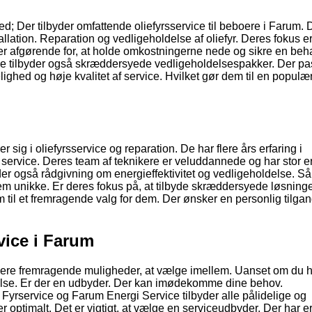
d; Der tilbyder omfattende oliefyrsservice til beboere i Farum. 
tallation. Reparation og vedligeholdelse af oliefyr. Deres fokus er
lket er afgørende for, at holde omkostningerne nede og sikre en beh
e tilbyder også skræddersyede vedligeholdelsespakker. Der pas
lighed og høje kvalitet af service. Hvilket gør dem til en populæ
sig i oliefyrsservice og reparation. De har flere års erfaring i
e service. Deres team af teknikere er veluddannede og har stor e
yder også rådgivning om energieffektivitet og vedligeholdelse. S
r dem unikke. Er deres fokus på, at tilbyde skræddersyede løsning
til et fremragende valg for dem. Der ønsker en personlig tilgang
vice i Farum
r flere fremragende muligheder, at vælge imellem. Uanset om du 
ldelse. Er der en udbyder. Der kan imødekomme dine behov.
yrservice og Farum Energi Service tilbyder alle pålidelige og
rer optimalt. Det er vigtigt, at vælge en serviceudbyder. Der har er