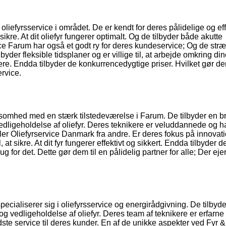
iefyrsservice i området. De er kendt for deres pålidelige og eff
sikre. At dit oliefyr fungerer optimalt. Og de tilbyder både akutte
ice Farum har også et godt ry for deres kundeservice; Og de str
der fleksible tidsplaner og er villige til, at arbejde omkring di
ere. Endda tilbyder de konkurrencedygtige priser. Hvilket gør dem
ervice.
omhed med en stærk tilstedeværelse i Farum. De tilbyder en br
edligeholdelse af oliefyr. Deres teknikere er veluddannede og ha
iller Oliefyrservice Danmark fra andre. Er deres fokus på innovat
t sikre. At dit fyr fungerer effektivt og sikkert. Endda tilbyder d
 for det. Dette gør dem til en pålidelig partner for alle; Der ejer
ecialiserer sig i oliefyrsservice og energirådgivning. De tilbyd
g vedligeholdelse af oliefyr. Deres team af teknikere er erfarne
edste service til deres kunder. En af de unikke aspekter ved Fyr 