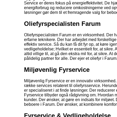
Service er deres fokus på energieffektivitet. De h
energiforbrug og reducere omkostningerne ved op
løsninger gør dem til et fremragende valg for beboe
Oliefyrspecialisten Farum
Oliefyrspecialisten Farum er en virksomhed. Der har 
erfarne teknikere. Der har arbejdet med forskellige
effektiv service. Så du kan få dit fyr op, at køre i
vedligeholdelse; Hvilket er essentielt for, at sikre. 
altid villige til, at gå den ekstra mil for, at sikre.
pålidelig partner for alle. Der ejer et oliefyr i Farum
Miljøvenlig Fyrservice
Miljøvenlig Fyrservice er en innovativ virksomhed.
række services relateret til oliefyrsservice. Herun
er specialiseret i at finde løsninger. Der reducer
Fyrservice tilbyder også rådgivning om. Hvordan man
kunder. Der ønsker, at gøre en indsats for miljøet
beboere i Farum. Der ønsker, at kombinere komfor
Fyrservice & Vedligeholdelse