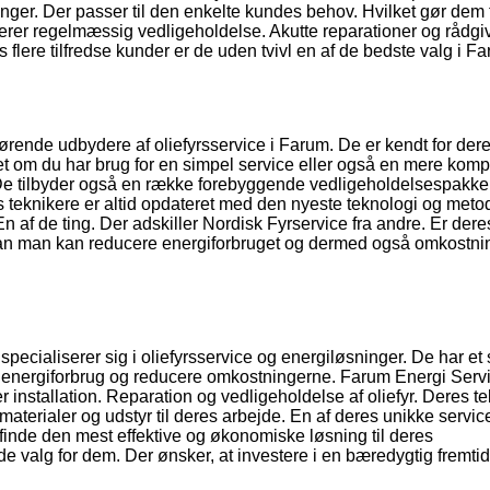
ger. Der passer til den enkelte kundes behov. Hvilket gør dem t
derer regelmæssig vedligeholdelse. Akutte reparationer og rådgi
s flere tilfredse kunder er de uden tvivl en af de bedste valg i F
førende udbydere af oliefyrsservice i Farum. De er kendt for der
et om du har brug for en simpel service eller også en mere kom
 De tilbyder også en række forebyggende vedligeholdelsespakke
eres teknikere er altid opdateret med den nyeste teknologi og meto
 En af de ting. Der adskiller Nordisk Fyrservice fra andre. Er dere
an man kan reducere energiforbruget og dermed også omkostni
ecialiserer sig i oliefyrsservice og energiløsninger. De har et 
s energiforbrug og reducere omkostningerne. Farum Energi Serv
 installation. Reparation og vedligeholdelse af oliefyr. Deres t
aterialer og udstyr til deres arbejde. En af deres unikke servic
finde den mest effektive og økonomiske løsning til deres
 valg for dem. Der ønsker, at investere i en bæredygtig fremtid