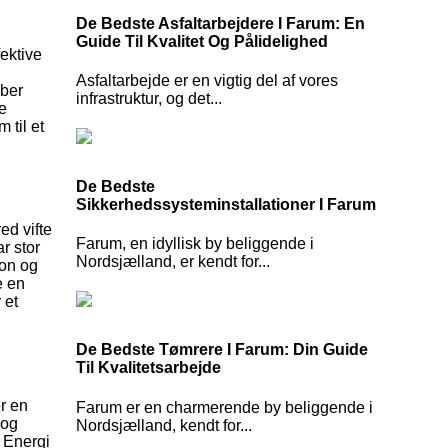
De Bedste Asfaltarbejdere I Farum: En
Guide Til Kvalitet Og Pålidelighed
ektive
Asfaltarbejde er en vigtig del af vores
æber
infrastruktur, og det...
ne
 til et
De Bedste
Sikkerhedssysteminstallationer I Farum
ed vifte
Farum, en idyllisk by beliggende i
r stor
Nordsjælland, er kendt for...
ion og
e en
 et
De Bedste Tømrere I Farum: Din Guide
Til Kvalitetsarbejde
er en
Farum er en charmerende by beliggende i
 og
Nordsjælland, kendt for...
& Energi