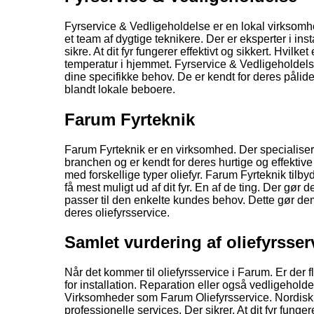
Fyrservice & Vedligeholdelse er en lokal virksomhe
et team af dygtige teknikere. Der er eksperter i ins
sikre. At dit fyr fungerer effektivt og sikkert. Hvi
temperatur i hjemmet. Fyrservice & Vedligeholdels
dine specifikke behov. De er kendt for deres pålide
blandt lokale beboere.
Farum Fyrteknik
Farum Fyrteknik er en virksomhed. Der specialiserer 
branchen og er kendt for deres hurtige og effektiv
med forskellige typer oliefyr. Farum Fyrteknik tilb
få mest muligt ud af dit fyr. En af de ting. Der gø
passer til den enkelte kundes behov. Dette gør dem 
deres oliefyrsservice.
Samlet vurdering af oliefyrsser
Når det kommer til oliefyrsservice i Farum. Er de
for installation. Reparation eller også vedligeho
Virksomheder som Farum Oliefyrsservice. Nordisk F
professionelle services. Der sikrer. At dit fyr funge