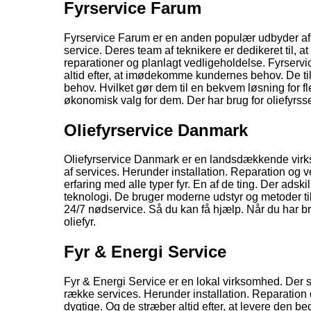
Fyrservice Farum
Fyrservice Farum er en anden populær udbyder af ol
service. Deres team af teknikere er dedikeret til, at 
reparationer og planlagt vedligeholdelse. Fyrserv
altid efter, at imødekomme kundernes behov. De tilby
behov. Hvilket gør dem til en bekvem løsning for fl
økonomisk valg for dem. Der har brug for oliefyrss
Oliefyrservice Danmark
Oliefyrservice Danmark er en landsdækkende virks
af services. Herunder installation. Reparation og v
erfaring med alle typer fyr. En af de ting. Der adsk
teknologi. De bruger moderne udstyr og metoder til, a
24/7 nødservice. Så du kan få hjælp. Når du har brug
oliefyr.
Fyr & Energi Service
Fyr & Energi Service er en lokal virksomhed. Der sp
række services. Herunder installation. Reparation o
dygtige. Og de stræber altid efter, at levere den b