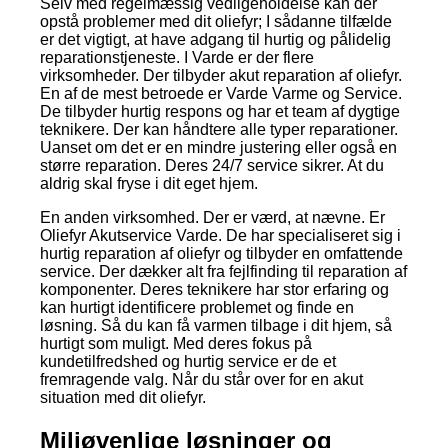
Selv med regelmæssig vedligeholdelse kan der
opstå problemer med dit oliefyr; I sådanne tilfælde
er det vigtigt, at have adgang til hurtig og pålidelig
reparationstjeneste. I Varde er der flere
virksomheder. Der tilbyder akut reparation af oliefyr.
En af de mest betroede er Varde Varme og Service.
De tilbyder hurtig respons og har et team af dygtige
teknikere. Der kan håndtere alle typer reparationer.
Uanset om det er en mindre justering eller også en
større reparation. Deres 24/7 service sikrer. At du
aldrig skal fryse i dit eget hjem.
En anden virksomhed. Der er værd, at nævne. Er
Oliefyr Akutservice Varde. De har specialiseret sig i
hurtig reparation af oliefyr og tilbyder en omfattende
service. Der dækker alt fra fejlfinding til reparation af
komponenter. Deres teknikere har stor erfaring og
kan hurtigt identificere problemet og finde en
løsning. Så du kan få varmen tilbage i dit hjem, så
hurtigt som muligt. Med deres fokus på
kundetilfredshed og hurtig service er de et
fremragende valg. Når du står over for en akut
situation med dit oliefyr.
Miljøvenlige løsninger og