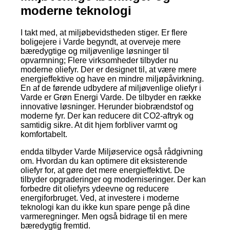
moderne teknologi
I takt med, at miljøbevidstheden stiger. Er flere
boligejere i Varde begyndt, at overveje mere
bæredygtige og miljøvenlige løsninger til
opvarmning; Flere virksomheder tilbyder nu
moderne oliefyr. Der er designet til, at være mere
energieffektive og have en mindre miljøpåvirkning.
En af de førende udbydere af miljøvenlige oliefyr i
Varde er Grøn Energi Varde. De tilbyder en række
innovative løsninger. Herunder biobrændstof og
moderne fyr. Der kan reducere dit CO2-aftryk og
samtidig sikre. At dit hjem forbliver varmt og
komfortabelt.
endda tilbyder Varde Miljøservice også rådgivning
om. Hvordan du kan optimere dit eksisterende
oliefyr for, at gøre det mere energieffektivt. De
tilbyder opgraderinger og moderniseringer. Der kan
forbedre dit oliefyrs ydeevne og reducere
energiforbruget. Ved, at investere i moderne
teknologi kan du ikke kun spare penge på dine
varmeregninger. Men også bidrage til en mere
bæredygtig fremtid.