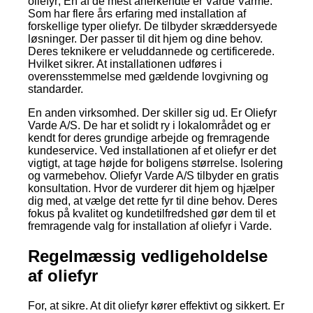
oliefyr; En af de mest anerkendte er Varde Varme.
Som har flere års erfaring med installation af
forskellige typer oliefyr. De tilbyder skræddersyede
løsninger. Der passer til dit hjem og dine behov.
Deres teknikere er veluddannede og certificerede.
Hvilket sikrer. At installationen udføres i
overensstemmelse med gældende lovgivning og
standarder.
En anden virksomhed. Der skiller sig ud. Er Oliefyr
Varde A/S. De har et solidt ry i lokalområdet og er
kendt for deres grundige arbejde og fremragende
kundeservice. Ved installationen af et oliefyr er det
vigtigt, at tage højde for boligens størrelse. Isolering
og varmebehov. Oliefyr Varde A/S tilbyder en gratis
konsultation. Hvor de vurderer dit hjem og hjælper
dig med, at vælge det rette fyr til dine behov. Deres
fokus på kvalitet og kundetilfredshed gør dem til et
fremragende valg for installation af oliefyr i Varde.
Regelmæssig vedligeholdelse
af oliefyr
For, at sikre. At dit oliefyr kører effektivt og sikkert. Er