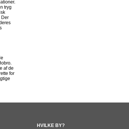
ationer.
en tryg
isk
. Der
 deres
s
le
Hobro.
e af de
ette for
ygtige
HVILKE BY?