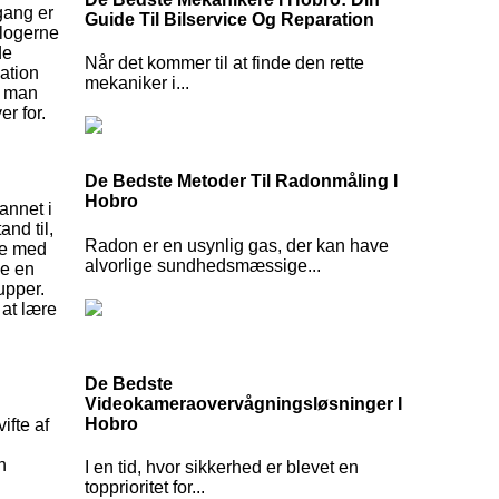
lgang er
Guide Til Bilservice Og Reparation
ologerne
de
Når det kommer til at finde den rette
kation
mekaniker i...
r man
r for.
De Bedste Metoder Til Radonmåling I
Hobro
annet i
nd til,
Radon er en usynlig gas, der kan have
jde med
alvorlige sundhedsmæssige...
be en
upper.
 at lære
De Bedste
Videokameraovervågningsløsninger I
Hobro
ifte af
n
I en tid, hvor sikkerhed er blevet en
topprioritet for...