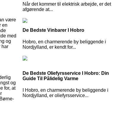
Når det kommer til elektrisk arbejde, er det
afgørende at...
kan være
r en
De Bedste Vinbarer I Hobro
nde
bejde med
ing og
Hobro, en charmerende by beliggende i
r har
Nordjylland, er kendt for...
De Bedste Oliefyrsservice I Hobro: Din
derlig
Guide Til Pålidelig Varme
angst og
 for, at
I Hobro, en charmerende by beliggende i
r
Nordjylland, er oliefyrsservice...
o Børne-