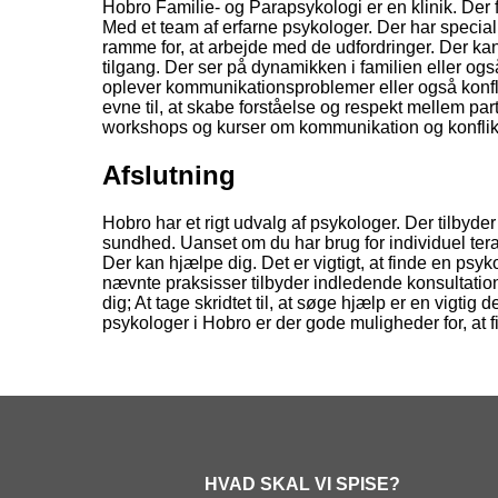
Hobro Familie- og Parapsykologi er en klinik. Der f
Med et team af erfarne psykologer. Der har specialise
ramme for, at arbejde med de udfordringer. Der ka
tilgang. Der ser på dynamikken i familien eller ogs
oplever kommunikationsproblemer eller også konfli
evne til, at skabe forståelse og respekt mellem part
workshops og kurser om kommunikation og konflikt
Afslutning
Hobro har et rigt udvalg af psykologer. Der tilbyde
sundhed. Uanset om du har brug for individuel terap
Der kan hjælpe dig. Det er vigtigt, at finde en psyk
nævnte praksisser tilbyder indledende konsultation
dig; At tage skridtet til, at søge hjælp er en vigtig
psykologer i Hobro er der gode muligheder for, at fi
HVAD SKAL VI SPISE?