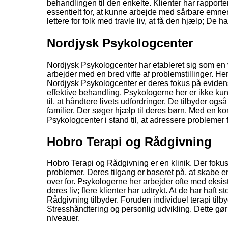
behandlingen til den enkelte. Klienter har rapporter
essentielt for, at kunne arbejde med sårbare emner
lettere for folk med travle liv, at få den hjælp; De ha
Nordjysk Psykologcenter
Nordjysk Psykologcenter har etableret sig som en 
arbejder med en bred vifte af problemstillinger. H
Nordjysk Psykologcenter er deres fokus på evidens
effektive behandling. Psykologerne her er ikke kun d
til, at håndtere livets udfordringer. De tilbyder ogs
familier. Der søger hjælp til deres børn. Med en ko
Psykologcenter i stand til, at adressere problemer fr
Hobro Terapi og Rådgivning
Hobro Terapi og Rådgivning er en klinik. Der fokuse
problemer. Deres tilgang er baseret på, at skabe en 
over for. Psykologerne her arbejder ofte med eksis
deres liv; flere klienter har udtrykt. At de har h
Rådgivning tilbyder. Foruden individuel terapi ti
Stresshåndtering og personlig udvikling. Dette gør d
niveauer.