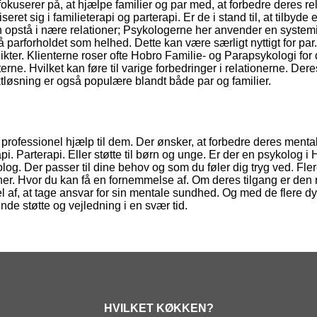
okuserer på, at hjælpe familier og par med, at forbedre deres rel
ret sig i familieterapi og parterapi. Er de i stand til, at tilbyde 
n opstå i nære relationer; Psykologerne her anvender en system
å parforholdet som helhed. Dette kan være særligt nyttigt for par
kter. Klienterne roser ofte Hobro Familie- og Parapsykologi for
erne. Hvilket kan føre til varige forbedringer i relationerne. Dere
løsning er også populære blandt både par og familier.
r professionel hjælp til dem. Der ønsker, at forbedre deres menta
i. Parterapi. Eller støtte til børn og unge. Er der en psykolog i 
olog. Der passer til dine behov og som du føler dig tryg ved. Fler
er. Hvor du kan få en fornemmelse af. Om deres tilgang er den r
 del af, at tage ansvar for sin mentale sundhed. Og med de flere d
nde støtte og vejledning i en svær tid.
HVILKET KØKKEN?