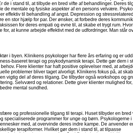
de i stand til, at tilbyde en bred vifte af behandlinger. Deres ti
 både de mentale og fysiske aspekter af en persons velvære. Psyk
 er effektiv til behandling af angst. Depression og stressrelatere
ære en stor hjælp for par. Der ønsker, at forbedre deres kommuni
raksissen for deres empati og evne til, at skabe et trygt rum. Hvo
for, at kunne arbejde effektivt med de udfordringer. Man står ove
r i byen. Klinikens psykologer har flere års erfaring og er udd
ness-baseret terapi og psykodynamisk terapi. Dette gør dem i sta
 behov. Flere klienter har haft positive oplevelser med, at arbe
elle problemer bliver taget alvorligt. Klinikens fokus på, at ska
en vigtig del af deres tilgang. De tilbyder også workshops og gr
ring. Selvværd og relationer. Dette giver klienter mulighed for,
d bedre mental sundhed.
re og professionelle tilgang til terapi. Huset tilbyder en bred v
 og specialiserede programmer for unge og børn. Psykologerne i
 mennesker med, at overvinde deres indre kampe. De anvender e
kellige terapiformer. Hvilket gør dem i stand til, at tilpasse