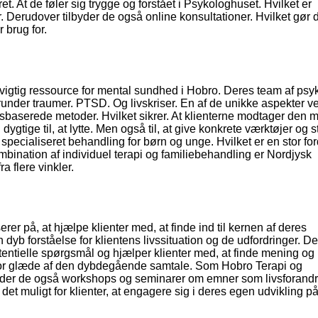
et. At de føler sig trygge og forstået i Psykologhuset. Hvilket er
. Derudover tilbyder de også online konsultationer. Hvilket gør 
r brug for.
vigtig ressource for mental sundhed i Hobro. Deres team af psy
erunder traumer. PTSD. Og livskriser. En af de unikke aspekter v
baserede metoder. Hvilket sikrer. At klienterne modtager den 
ygtige til, at lytte. Men også til, at give konkrete værktøjer og s
å specialiseret behandling for børn og unge. Hvilket er en stor for
mbination af individuel terapi og familiebehandling er Nordjysk
a flere vinkler.
rer på, at hjælpe klienter med, at finde ind til kernen af deres
dyb forståelse for klientens livssituation og de udfordringer. De
tentielle spørgsmål og hjælper klienter med, at finde mening og 
aft stor glæde af den dybdegående samtale. Som Hobro Terapi og
lbyder de også workshops og seminarer om emner som livsforandr
et muligt for klienter, at engagere sig i deres egen udvikling på