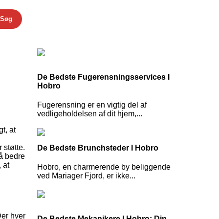
Søg
De Bedste Fugerensningsservices I
Hobro
Fugerensning er en vigtig del af
vedligeholdelsen af dit hjem,...
t, at
 støtte.
De Bedste Brunchsteder I Hobro
nå bedre
 at
Hobro, en charmerende by beliggende
ved Mariager Fjord, er ikke...
Der hver
De Bedste Mekanikere I Hobro: Din