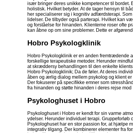
især bringer deres unikke kompetencer til bordet. Er 
holistisk. Hvilket betyder. At de tager hensyn til
her specialiserer sig i kognitiv adfærdsterapi. Som
lidelser. De tilbyder også parterapi. Hvilket kan v
og forståelse for hinanden. Klienterne roser ofte p
kan åbne op om sine problemer. Dette er afgørende 
Hobro Psykologklinik
Hobro Psykologklinik er en anden fremtrædende aktø
forskellige terapeutiske metoder. Herunder mindful
at skræddersy behandlingen til den enkelte klients
Hobro Psykologklinik; Da de føler. At deres individu
åben og ærlig dialog mellem psykolog og klient er 
Der fokuserer på specifikke emner som stresshåndte
fra hinanden og støtte hinanden i deres rejse mo
Psykologhuset i Hobro
Psykologhuset i Hobro er kendt for sin varme atmosfæ
ydelser. Herunder individuel terapi. Gruppeforløb
Psykologhuset har en stor passion for, at hjælpe
integrativ tilgang. Der kombinerer elementer fra fors