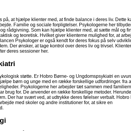
 på, at hjælpe klienter med, at finde balance i deres liv. Dette 
 arbejde. Familie og sociale forpligtelser. Psykologerne her tilbyde
 og rådgivning. Som kan hjælpe klienter med, at sætte mål og fi
raktisk og teoretisk. Hvilket giver klienterne mulighed for, at ar
alancen Psykologer er også kendt for deres fokus på selv udvikl
. Der ønsker, at tage kontrol over deres liv og trivsel. Kliente
fter deres sessioner her.
iatri
sykologisk støtte. Er Hobro Børne- og Ungdomspsykiatri en uvur
 hjælpe børn og unge med en række forskellige udfordringer. fra 
ligheder. Psykologerne her arbejder tæt sammen med familierne
 har brug for. De anvender en række forskellige metoder. Herunde
l børn. Der har svært ved, at udtrykke deres følelser verbalt. Hobr
ejde med skoler og andre institutioner for, at sikre en
d.
gi