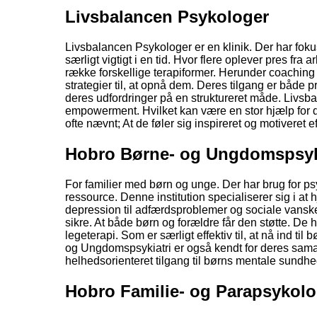
Livsbalancen Psykologer
Livsbalancen Psykologer er en klinik. Der har fokus
særligt vigtigt i en tid. Hvor flere oplever pres fra
række forskellige terapiformer. Herunder coaching
strategier til, at opnå dem. Deres tilgang er både p
deres udfordringer på en struktureret måde. Livsb
empowerment. Hvilket kan være en stor hjælp for dem
ofte nævnt; At de føler sig inspireret og motiveret e
Hobro Børne- og Ungdomspsyk
For familier med børn og unge. Der har brug for p
ressource. Denne institution specialiserer sig i at
depression til adfærdsproblemer og sociale vanske
sikre. At både børn og forældre får den støtte. De
legeterapi. Som er særligt effektiv til, at nå ind ti
og Ungdomspsykiatri er også kendt for deres samarb
helhedsorienteret tilgang til børns mentale sundhe
Hobro Familie- og Parapsykolo