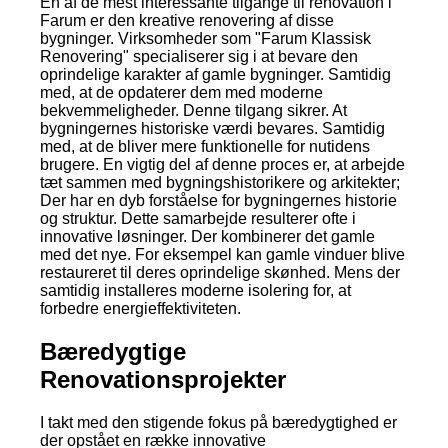
En af de mest interessante tilgange til renovation i
Farum er den kreative renovering af disse
bygninger. Virksomheder som "Farum Klassisk
Renovering" specialiserer sig i at bevare den
oprindelige karakter af gamle bygninger. Samtidig
med, at de opdaterer dem med moderne
bekvemmeligheder. Denne tilgang sikrer. At
bygningernes historiske værdi bevares. Samtidig
med, at de bliver mere funktionelle for nutidens
brugere. En vigtig del af denne proces er, at arbejde
tæt sammen med bygningshistorikere og arkitekter;
Der har en dyb forståelse for bygningernes historie
og struktur. Dette samarbejde resulterer ofte i
innovative løsninger. Der kombinerer det gamle
med det nye. For eksempel kan gamle vinduer blive
restaureret til deres oprindelige skønhed. Mens der
samtidig installeres moderne isolering for, at
forbedre energieffektiviteten.
Bæredygtige
Renovationsprojekter
I takt med den stigende fokus på bæredygtighed er
der opstået en række innovative