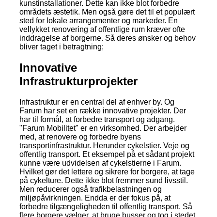
kunstinstallationer. Dette kan ikke blot forbedre
områdets æstetik. Men også gøre det til et populært
sted for lokale arrangementer og markeder. En
vellykket renovering af offentlige rum kræver ofte
inddragelse af borgerne. Så deres ønsker og behov
bliver taget i betragtning;
Innovative
Infrastrukturprojekter
Infrastruktur er en central del af enhver by. Og
Farum har set en række innovative projekter. Der
har til formål, at forbedre transport og adgang.
"Farum Mobilitet" er en virksomhed. Der arbejder
med, at renovere og forbedre byens
transportinfrastruktur. Herunder cykelstier. Veje og
offentlig transport. Et eksempel på et sådant projekt
kunne være udvidelsen af cykelstierne i Farum.
Hvilket gør det lettere og sikrere for borgere, at tage
på cykelture. Dette ikke blot fremmer sund livsstil.
Men reducerer også trafikbelastningen og
miljøpåvirkningen. Endda er der fokus på, at
forbedre tilgængeligheden til offentlig transport. Så
flere borgere vælger, at bruge busser og tog i stedet