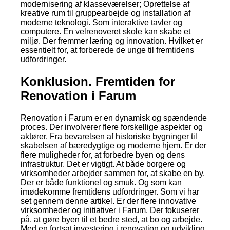
modernisering af klasseværelser; Oprettelse af
kreative rum til gruppearbejde og installation af
moderne teknologi. Som interaktive tavler og
computere. En velrenoveret skole kan skabe et
miljø. Der fremmer læring og innovation. Hvilket er
essentielt for, at forberede de unge til fremtidens
udfordringer.
Konklusion. Fremtiden for
Renovation i Farum
Renovation i Farum er en dynamisk og spændende
proces. Der involverer flere forskellige aspekter og
aktører. Fra bevarelsen af historiske bygninger til
skabelsen af bæredygtige og moderne hjem. Er der
flere muligheder for, at forbedre byen og dens
infrastruktur. Det er vigtigt. At både borgere og
virksomheder arbejder sammen for, at skabe en by.
Der er både funktionel og smuk. Og som kan
imødekomme fremtidens udfordringer. Som vi har
set gennem denne artikel. Er der flere innovative
virksomheder og initiativer i Farum. Der fokuserer
på, at gøre byen til et bedre sted, at bo og arbejde.
Med en fortsat investering i renovation og udvikling