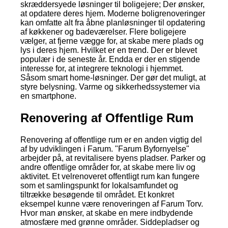
skræddersyede løsninger til boligejere; Der ønsker,
at opdatere deres hjem. Moderne boligrenoveringer
kan omfatte alt fra åbne planløsninger til opdatering
af køkkener og badeværelser. Flere boligejere
vælger, at fjerne vægge for, at skabe mere plads og
lys i deres hjem. Hvilket er en trend. Der er blevet
populær i de seneste år. Endda er der en stigende
interesse for, at integrere teknologi i hjemmet.
Såsom smart home-løsninger. Der gør det muligt, at
styre belysning. Varme og sikkerhedssystemer via
en smartphone.
Renovering af Offentlige Rum
Renovering af offentlige rum er en anden vigtig del
af by udviklingen i Farum. "Farum Byfornyelse"
arbejder på, at revitalisere byens pladser. Parker og
andre offentlige områder for, at skabe mere liv og
aktivitet. Et velrenoveret offentligt rum kan fungere
som et samlingspunkt for lokalsamfundet og
tiltrække besøgende til området. Et konkret
eksempel kunne være renoveringen af Farum Torv.
Hvor man ønsker, at skabe en mere indbydende
atmosfære med grønne områder. Siddepladser og