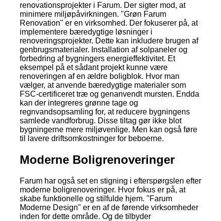
renovationsprojekter i Farum. Der sigter mod, at
minimere miljøpåvirkningen. "Grøn Farum
Renovation" er en virksomhed. Der fokuserer på, at
implementere bæredygtige løsninger i
renoveringsprojekter. Dette kan inkludere brugen af
genbrugsmaterialer. Installation af solpaneler og
forbedring af bygningers energieffektivitet. Et
eksempel på et sådant projekt kunne være
renoveringen af en ældre boligblok. Hvor man
vælger, at anvende bæredygtige materialer som
FSC-certificeret træ og genanvendt mursten. Endda
kan der integreres grønne tage og
regnvandsopsamling for, at reducere bygningens
samlede vandforbrug. Disse tiltag gør ikke blot
bygningerne mere miljøvenlige. Men kan også føre
til lavere driftsomkostninger for beboerne.
Moderne Boligrenoveringer
Farum har også set en stigning i efterspørgslen efter
moderne boligrenoveringer. Hvor fokus er på, at
skabe funktionelle og stilfulde hjem. "Farum
Moderne Design" er en af de førende virksomheder
inden for dette område. Og de tilbyder