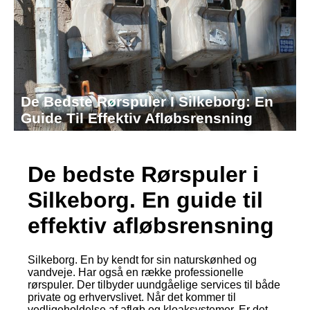
De Bedste Rørspuler I Silkeborg: En
Guide Til Effektiv Afløbsrensning
De bedste Rørspuler i
Silkeborg. En guide til
effektiv afløbsrensning
Silkeborg. En by kendt for sin naturskønhed og
vandveje. Har også en række professionelle
rørspuler. Der tilbyder uundgåelige services til både
private og erhvervslivet. Når det kommer til
vedligeholdelse af afløb og kloaksystemer. Er det