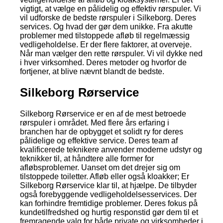
vigtigt, at vælge en pålidelig og effektiv rørspuler. Vi
vil udforske de bedste rørspuler i Silkeborg. Deres
services. Og hvad der gør dem unikke. Fra akutte
problemer med tilstoppede afløb til regelmæssig
vedligeholdelse. Er der flere faktorer, at overveje.
Når man vælger den rette rørspuler. Vi vil dykke ned
i hver virksomhed. Deres metoder og hvorfor de
fortjener, at blive nævnt blandt de bedste.
Silkeborg Rørservice
Silkeborg Rørservice er en af de mest betroede
rørspuler i området. Med flere års erfaring i
branchen har de opbygget et solidt ry for deres
pålidelige og effektive service. Deres team af
kvalificerede teknikere anvender moderne udstyr og
teknikker til, at håndtere alle former for
afløbsproblemer. Uanset om det drejer sig om
tilstoppede toiletter. Afløb eller også kloakker; Er
Silkeborg Rørservice klar til, at hjælpe. De tilbyder
også forebyggende vedligeholdelsesservices. Der
kan forhindre fremtidige problemer. Deres fokus på
kundetilfredshed og hurtig responstid gør dem til et
fremragende valg for både private og virksomheder i