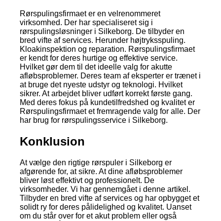
Rørspulingsfirmaet er en velrenommeret
virksomhed. Der har specialiseret sig i
rørspulingsløsninger i Silkeborg. De tilbyder en
bred vifte af services. Herunder højtryksspuling.
Kloakinspektion og reparation. Rørspulingsfirmaet
er kendt for deres hurtige og effektive service.
Hvilket gør dem til det ideelle valg for akutte
afløbsproblemer. Deres team af eksperter er trænet i
at bruge det nyeste udstyr og teknologi. Hvilket
sikrer. At arbejdet bliver udført korrekt første gang.
Med deres fokus på kundetilfredshed og kvalitet er
Rørspulingsfirmaet et fremragende valg for alle. Der
har brug for rørspulingsservice i Silkeborg.
Konklusion
At vælge den rigtige rørspuler i Silkeborg er
afgørende for, at sikre. At dine afløbsproblemer
bliver løst effektivt og professionelt. De
virksomheder. Vi har gennemgået i denne artikel.
Tilbyder en bred vifte af services og har opbygget et
solidt ry for deres pålidelighed og kvalitet. Uanset
om du står over for et akut problem eller også