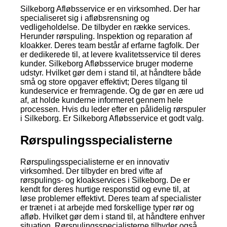
Silkeborg Afløbsservice er en virksomhed. Der har
specialiseret sig i afløbsrensning og
vedligeholdelse. De tilbyder en række services.
Herunder rørspuling. Inspektion og reparation af
kloakker. Deres team består af erfarne fagfolk. Der
er dedikerede til, at levere kvalitetsservice til deres
kunder. Silkeborg Afløbsservice bruger moderne
udstyr. Hvilket gør dem i stand til, at håndtere både
små og store opgaver effektivt; Deres tilgang til
kundeservice er fremragende. Og de gør en ære ud
af, at holde kunderne informeret gennem hele
processen. Hvis du leder efter en pålidelig rørspuler
i Silkeborg. Er Silkeborg Afløbsservice et godt valg.
Rørspulingsspecialisterne
Rørspulingsspecialisterne er en innovativ
virksomhed. Der tilbyder en bred vifte af
rørspulings- og kloakservices i Silkeborg. De er
kendt for deres hurtige responstid og evne til, at
løse problemer effektivt. Deres team af specialister
er trænet i at arbejde med forskellige typer rør og
afløb. Hvilket gør dem i stand til, at håndtere enhver
situation. Rørspulingsspecialisterne tilbyder også