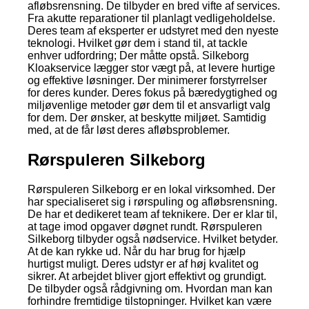
afløbsrensning. De tilbyder en bred vifte af services.
Fra akutte reparationer til planlagt vedligeholdelse.
Deres team af eksperter er udstyret med den nyeste
teknologi. Hvilket gør dem i stand til, at tackle
enhver udfordring; Der måtte opstå. Silkeborg
Kloakservice lægger stor vægt på, at levere hurtige
og effektive løsninger. Der minimerer forstyrrelser
for deres kunder. Deres fokus på bæredygtighed og
miljøvenlige metoder gør dem til et ansvarligt valg
for dem. Der ønsker, at beskytte miljøet. Samtidig
med, at de får løst deres afløbsproblemer.
Rørspuleren Silkeborg
Rørspuleren Silkeborg er en lokal virksomhed. Der
har specialiseret sig i rørspuling og afløbsrensning.
De har et dedikeret team af teknikere. Der er klar til,
at tage imod opgaver døgnet rundt. Rørspuleren
Silkeborg tilbyder også nødservice. Hvilket betyder.
At de kan rykke ud. Når du har brug for hjælp
hurtigst muligt. Deres udstyr er af høj kvalitet og
sikrer. At arbejdet bliver gjort effektivt og grundigt.
De tilbyder også rådgivning om. Hvordan man kan
forhindre fremtidige tilstopninger. Hvilket kan være