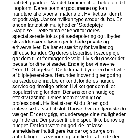
pålidelig partner. Når det kommer til, at holde din bil
i topform. Deres team er godt trænet og kan
håndtere alle typer af materialer. Hvilket gør dem til
et godt valg. Uanset hvilken type sæder du har. En
anden fantastisk mulighed er "Sædepleje
Slagelse". Dette firma er kendt for deres
specialiserede fokus på sædepolering og tilbyder
skræddersyede løsninger til både private og
erhvervslivet. De har et stærkt ry for kvalitet og
tilfredse kunder. Og deres ekspertise i sædepleje
gør dem til et fremragende valg. Hvis du ønsker det
bedste for dine bilsæder. Endelig bør vi nævne
"Ren Bil Slagelse". Dette firma tilbyder en bred vifte
af bilplejeservices. Herunder indvendig rengøring
og sædepolering; De er kendt for deres hurtige
service og rimelige priser. Hvilket gør dem til et
populært valg for dem. Der ønsker en hurtig og
effektiv løsning. Deres team er venligt og
professionelt. Hvilket sikrer. At du får en god
oplevelse fra start til slut. Uanset hvilken tjeneste du
vælger. Er det vigtigt, at undersøge dine muligheder
og finde en. Der passer til dine specifikke behov og
budget. Det kan være en god idé, at læse
anmeldelser fra tidligere kunder og spørge om
anbefalinger fra venner og familie for, at finde den