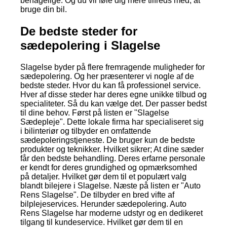
behagelige. Og du vil føle dig mere tilfreds med, at
bruge din bil.
De bedste steder for
sædepolering i Slagelse
Slagelse byder på flere fremragende muligheder for
sædepolering. Og her præsenterer vi nogle af de
bedste steder. Hvor du kan få professionel service.
Hver af disse steder har deres egne unikke tilbud og
specialiteter. Så du kan vælge det. Der passer bedst
til dine behov. Først på listen er "Slagelse
Sædepleje". Dette lokale firma har specialiseret sig
i bilinteriør og tilbyder en omfattende
sædepoleringstjeneste. De bruger kun de bedste
produkter og teknikker. Hvilket sikrer; At dine sæder
får den bedste behandling. Deres erfarne personale
er kendt for deres grundighed og opmærksomhed
på detaljer. Hvilket gør dem til et populært valg
blandt bilejere i Slagelse. Næste på listen er "Auto
Rens Slagelse". De tilbyder en bred vifte af
bilplejeservices. Herunder sædepolering. Auto
Rens Slagelse har moderne udstyr og en dedikeret
tilgang til kundeservice. Hvilket gør dem til en