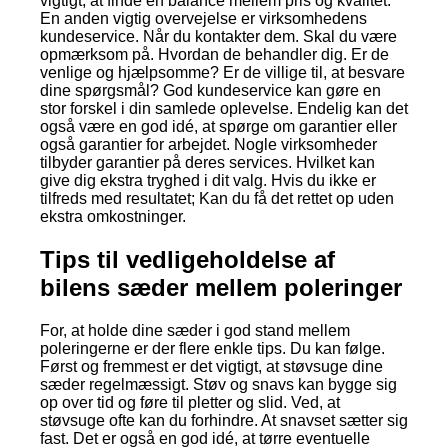
vigtigt, at finde en balance mellem pris og kvalitet.
En anden vigtig overvejelse er virksomhedens
kundeservice. Når du kontakter dem. Skal du være
opmærksom på. Hvordan de behandler dig. Er de
venlige og hjælpsomme? Er de villige til, at besvare
dine spørgsmål? God kundeservice kan gøre en
stor forskel i din samlede oplevelse. Endelig kan det
også være en god idé, at spørge om garantier eller
også garantier for arbejdet. Nogle virksomheder
tilbyder garantier på deres services. Hvilket kan
give dig ekstra tryghed i dit valg. Hvis du ikke er
tilfreds med resultatet; Kan du få det rettet op uden
ekstra omkostninger.
Tips til vedligeholdelse af
bilens sæder mellem poleringer
For, at holde dine sæder i god stand mellem
poleringerne er der flere enkle tips. Du kan følge.
Først og fremmest er det vigtigt, at støvsuge dine
sæder regelmæssigt. Støv og snavs kan bygge sig
op over tid og føre til pletter og slid. Ved, at
støvsuge ofte kan du forhindre. At snavset sætter sig
fast. Det er også en god idé, at tørre eventuelle