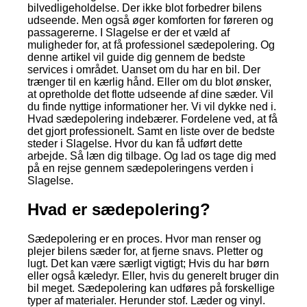
bilvedligeholdelse. Der ikke blot forbedrer bilens
udseende. Men også øger komforten for føreren og
passagererne. I Slagelse er der et væld af
muligheder for, at få professionel sædepolering. Og
denne artikel vil guide dig gennem de bedste
services i området. Uanset om du har en bil. Der
trænger til en kærlig hånd. Eller om du blot ønsker,
at opretholde det flotte udseende af dine sæder. Vil
du finde nyttige informationer her. Vi vil dykke ned i.
Hvad sædepolering indebærer. Fordelene ved, at få
det gjort professionelt. Samt en liste over de bedste
steder i Slagelse. Hvor du kan få udført dette
arbejde. Så læn dig tilbage. Og lad os tage dig med
på en rejse gennem sædepoleringens verden i
Slagelse.
Hvad er sædepolering?
Sædepolering er en proces. Hvor man renser og
plejer bilens sæder for, at fjerne snavs. Pletter og
lugt. Det kan være særligt vigtigt; Hvis du har børn
eller også kæledyr. Eller, hvis du generelt bruger din
bil meget. Sædepolering kan udføres på forskellige
typer af materialer. Herunder stof. Læder og vinyl.