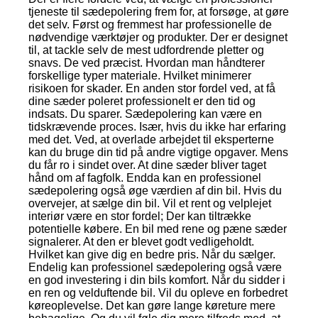
tjeneste til sædepolering frem for, at forsøge, at gøre
det selv. Først og fremmest har professionelle de
nødvendige værktøjer og produkter. Der er designet
til, at tackle selv de mest udfordrende pletter og
snavs. De ved præcist. Hvordan man håndterer
forskellige typer materiale. Hvilket minimerer
risikoen for skader. En anden stor fordel ved, at få
dine sæder poleret professionelt er den tid og
indsats. Du sparer. Sædepolering kan være en
tidskrævende proces. Især, hvis du ikke har erfaring
med det. Ved, at overlade arbejdet til eksperterne
kan du bruge din tid på andre vigtige opgaver. Mens
du får ro i sindet over. At dine sæder bliver taget
hånd om af fagfolk. Endda kan en professionel
sædepolering også øge værdien af din bil. Hvis du
overvejer, at sælge din bil. Vil et rent og velplejet
interiør være en stor fordel; Der kan tiltrække
potentielle købere. En bil med rene og pæne sæder
signalerer. At den er blevet godt vedligeholdt.
Hvilket kan give dig en bedre pris. Når du sælger.
Endelig kan professionel sædepolering også være
en god investering i din bils komfort. Når du sidder i
en ren og velduftende bil. Vil du opleve en forbedret
køreoplevelse. Det kan gøre lange køreture mere