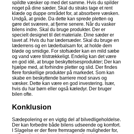
spildte væsker op med det samme. Hvis du spilder
noget på dine sæder. Skal du straks tage et rent
klæde og duppe området for, at absorbere væsken.
Undgå, at gnide. Da dette kan sprede pletten og
gøre det sværere, at fjerne senere. Når du vasker
bilens indre. Skal du bruge produkter. Der er
specielt designet til det materiale. Dine sæder er
lavet af. Hvis du har lædersæder. Skal du bruge en
læderrens og en læderbalsam for, at holde dem
bløde og smidige. For stofsæder kan en mild sæbe
og vand være tilstrækkeligt. Endelig kan det være
en god idé, at bruge beskyttelsesprodukter; Der kan
hjælpe med, at forhindre pletter og slid. Der findes
flere forskellige produkter på markedet. Som kan
skabe en beskyttende barriere mod snavs og
væsker. Dette kan være en god investering. Især,
hvis du har børn eller også kæledyr. Der bruger
bilen ofte.
Konklusion
Sædepolering er en vigtig del af bilvedligeholdelse.
Der kan forbedre både bilens udseende og komfort.
I Slagelse er der flere fremragende muligheder for,