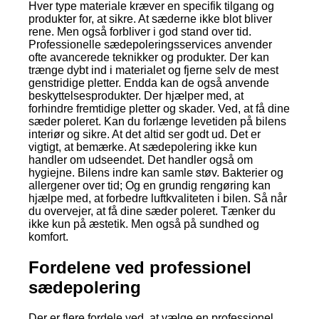
Hver type materiale kræver en specifik tilgang og
produkter for, at sikre. At sæderne ikke blot bliver
rene. Men også forbliver i god stand over tid.
Professionelle sædepoleringsservices anvender
ofte avancerede teknikker og produkter. Der kan
trænge dybt ind i materialet og fjerne selv de mest
genstridige pletter. Endda kan de også anvende
beskyttelsesprodukter. Der hjælper med, at
forhindre fremtidige pletter og skader. Ved, at få dine
sæder poleret. Kan du forlænge levetiden på bilens
interiør og sikre. At det altid ser godt ud. Det er
vigtigt, at bemærke. At sædepolering ikke kun
handler om udseendet. Det handler også om
hygiejne. Bilens indre kan samle støv. Bakterier og
allergener over tid; Og en grundig rengøring kan
hjælpe med, at forbedre luftkvaliteten i bilen. Så når
du overvejer, at få dine sæder poleret. Tænker du
ikke kun på æstetik. Men også på sundhed og
komfort.
Fordelene ved professionel
sædepolering
Der er flere fordele ved, at vælge en professionel