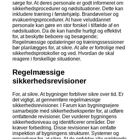
sørge for. At deres personale er godt informeret om
sikkerhedsprocedurer og nødsituationer. Dette kan
inkludere træning i førstehjælp. Brandøvelser og
evakueringsprocedurer. At have veluddannet
personale kan gøre en stor forskel i tilfælde af en
nødsituation. Da de kan handle hurtigt og effektivt
for, at beskytte beboere og besøgende;
Regelmæssige opdateringer og træningssessioner
bør planlægges for, at sikre. At alle er fortrolige med
sikkerhedsprotokoller og ved. Hvordan de skal
reagere i forskellige situationer.
Regelmæssige
sikkerhedsrevisioner
For, at sikre. At bygninger forbliver sikre over tid. Er
det vigtigt, at gennemføre regelmæssige
sikkerhedsrevisioner. I Farum kan bygningsejere
samarbejde med sikkerhedseksperter for, at udføre
omfattende revisioner. Der vurderer bygningens
sikkerhedsniveau og identificerer områder. Der
kræver forbedring. Disse revisioner kan omfatte
inspektion af bygningens strukturer. Systemer og
procedurer for, at sikre. At de opfylder alle gældende