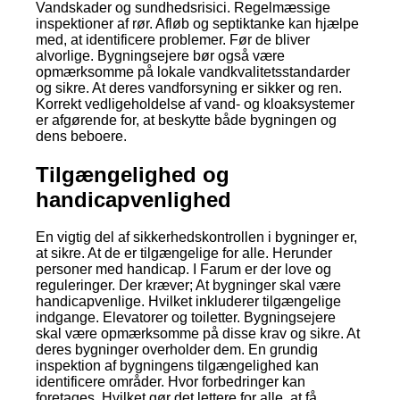
Vandskader og sundhedsrisici. Regelmæssige
inspektioner af rør. Afløb og septiktanke kan hjælpe
med, at identificere problemer. Før de bliver
alvorlige. Bygningsejere bør også være
opmærksomme på lokale vandkvalitetsstandarder
og sikre. At deres vandforsyning er sikker og ren.
Korrekt vedligeholdelse af vand- og kloaksystemer
er afgørende for, at beskytte både bygningen og
dens beboere.
Tilgængelighed og
handicapvenlighed
En vigtig del af sikkerhedskontrollen i bygninger er,
at sikre. At de er tilgængelige for alle. Herunder
personer med handicap. I Farum er der love og
reguleringer. Der kræver; At bygninger skal være
handicapvenlige. Hvilket inkluderer tilgængelige
indgange. Elevatorer og toiletter. Bygningsejere
skal være opmærksomme på disse krav og sikre. At
deres bygninger overholder dem. En grundig
inspektion af bygningens tilgængelighed kan
identificere områder. Hvor forbedringer kan
foretages. Hvilket gør det lettere for alle, at få