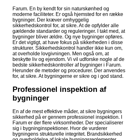
Farum. En by kendt for sin naturskønhed og
moderne faciliteter. Er også hjemsted for en række
bygninger. Der kræver omhyggelig
sikkerhedskontrol for, at sikre. At de opfylder alle
gældende standarder og reguleringer. I takt med, at
bygninger bliver ældre. Og nye bygninger opføres.
Er det vigtigt, at have fokus på sikkerheden i disse
strukturer. Sikkerhedskontrol handler ikke kun om,
at overholde lovgivningen. Men også om, at
beskytte liv og ejendom. Vi vil udforske nogle af de
bedste sikkerhedskontroller af bygninger i Farum.
Herunder de metoder og procedurer. Der anvendes
for, at sikre. At bygningerne er sikre og i god stand.
Professionel inspektion af
bygninger
En af de mest effektive måder, at sikre bygningers
sikkerhed på er gennem professionel inspektion. I
Farum er der flere virksomheder. Der specialiserer
sig i bygninginspektioner. Hvor de vurderer
bygningens strukturelle integritet. Brandsikkerhed
og overholdelse af lokale bygningsreglementer.