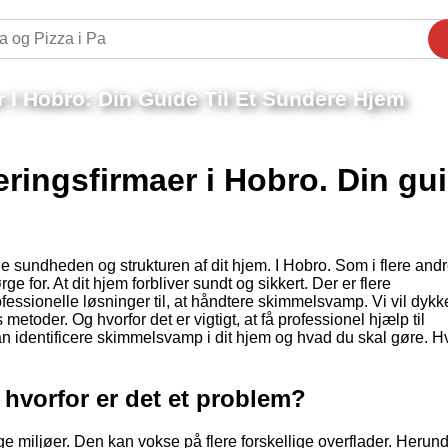
I Hobro: Din Guide Til Et Sundere Hjem
ingsfirmaer i Hobro. Din gu
sundheden og strukturen af dit hjem. I Hobro. Som i flere andr
ge for. At dit hjem forbliver sundt og sikkert. Der er flere
essionelle løsninger til, at håndtere skimmelsvamp. Vi vil dykk
toder. Og hvorfor det er vigtigt, at få professionel hjælp til
n identificere skimmelsvamp i dit hjem og hvad du skal gøre. H
hvorfor er det et problem?
e miljøer. Den kan vokse på flere forskellige overflader. Herun