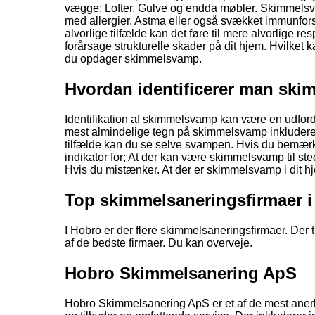
vægge; Lofter. Gulve og endda møbler. Skimmelsv
med allergier. Astma eller også svækket immunfor
alvorlige tilfælde kan det føre til mere alvorlige
forårsage strukturelle skader på dit hjem. Hvilket kan
du opdager skimmelsvamp.
Hvordan identificerer man sk
Identifikation af skimmelsvamp kan være en udfordren
mest almindelige tegn på skimmelsvamp inkluderer
tilfælde kan du se selve svampen. Hvis du bemærker
indikator for; At der kan være skimmelsvamp til st
Hvis du mistænker. At der er skimmelsvamp i dit h
Top skimmelsaneringsfirmaer 
I Hobro er der flere skimmelsaneringsfirmaer. Der t
af de bedste firmaer. Du kan overveje.
Hobro Skimmelsanering ApS
Hobro Skimmelsanering ApS er et af de mest anerk