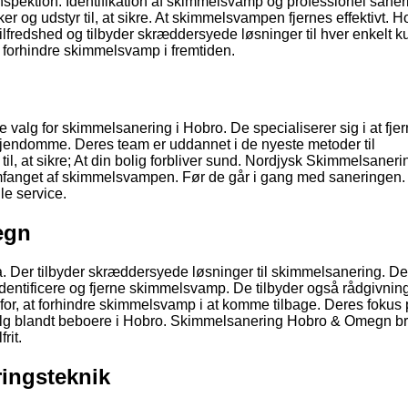
inspektion. Identifikation af skimmelsvamp og professionel saner
r og udstyr til, at sikre. At skimmelsvampen fjernes effektivt. H
fredshed og tilbyder skræddersyede løsninger til hver enkelt k
forhindre skimmelsvamp i fremtiden.
valg for skimmelsanering i Hobro. De specialiserer sig i at fje
jendomme. Deres team er uddannet i de nyeste metoder til
l, at sikre; At din bolig forbliver sund. Nordjysk Skimmelsaneri
e omfanget af skimmelsvampen. Før de går i gang med saneringen.
le service.
egn
 Der tilbyder skræddersyede løsninger til skimmelsanering. De
t identificere og fjerne skimmelsvamp. De tilbyder også rådgivnin
 for, at forhindre skimmelsvamp i at komme tilbage. Deres fokus
 valg blandt beboere i Hobro. Skimmelsanering Hobro & Omegn b
rit.
ingsteknik