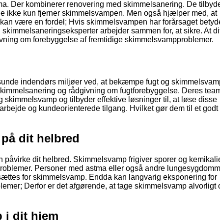
ma. Der kombinerer renovering med skimmelsanering. De tilbyd
 de ikke kun fjerner skimmelsvampen. Men også hjælper med, at
e kan være en fordel; Hvis skimmelsvampen har forårsaget betyd
skimmelsaneringseksperter arbejder sammen for, at sikre. At di
givning om forebyggelse af fremtidige skimmelsvampproblemer.
be sunde indendørs miljøer ved, at bekæmpe fugt og skimmelsvam
 Skimmelsanering og rådgivning om fugtforebyggelse. Deres tea
t og skimmelsvamp og tilbyder effektive løsninger til, at løse disse
arbejde og kundeorienterede tilgang. Hvilket gør dem til et godt 
på dit helbred
n påvirke dit helbred. Skimmelsvamp frigiver sporer og kemikali
sproblemer. Personer med astma eller også andre lungesygdom
sættes for skimmelsvamp. Endda kan langvarig eksponering for
lemer; Derfor er det afgørende, at tage skimmelsvamp alvorligt
i dit hjem