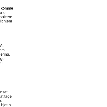
at komme
ener.
nspicere
dit hjem
 At
 om
nering.
ger.
 i
anset
 at tage
ed
 hjælp.