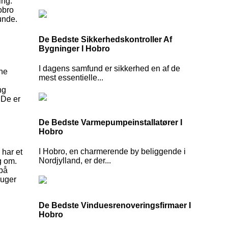
ing.
obro
unde.
De Bedste Sikkerhedskontroller Af
Bygninger I Hobro
I dagens samfund er sikkerhed en af de
rne
mest essentielle...
ng
 De er
De Bedste Varmepumpeinstallatører I
Hobro
I Hobro, en charmerende by beliggende i
 har et
Nordjylland, er der...
g om.
 på
ruger
De Bedste Vinduesrenoveringsfirmaer I
Hobro