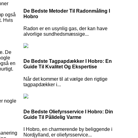
oner
De Bedste Metoder Til Radonmåling I
amp også
Hobro
t. Hvis
Radon er en usynlig gas, der kan have
alvorlige sundhedsmæssige...
je. De
nogle
De Bedste Tagpapdækker I Hobro: En
 også en
Guide Til Kvalitet Og Ekspertise
urtigt.
Når det kommer til at vælge den rigtige
tagpapdækker i...
er nogle
De Bedste Oliefyrsservice I Hobro: Din
Guide Til Pålidelig Varme
I Hobro, en charmerende by beliggende i
sanering
Nordjylland, er oliefyrsservice...