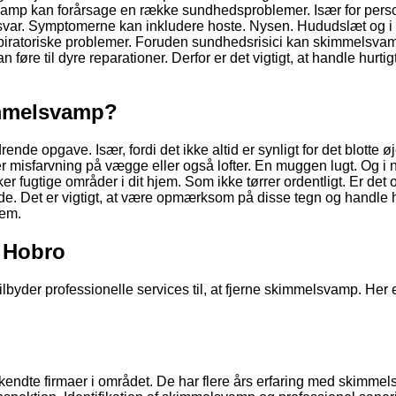
amp kan forårsage en række sundhedsproblemer. Især for pers
svar. Symptomerne kan inkludere hoste. Nysen. Hududslæt og i
 respiratoriske problemer. Foruden sundhedsrisici kan skimmelsv
 føre til dyre reparationer. Derfor er det vigtigt, at handle hurtig
immelsvamp?
de opgave. Især, fordi det ikke altid er synligt for det blotte ø
 misfarvning på vægge eller også lofter. En muggen lugt. Og i 
 fugtige områder i dit hjem. Som ikke tørrer ordentligt. Er det
ede. Det er vigtigt, at være opmærksom på disse tegn og handle h
jem.
i Hobro
ilbyder professionelle services til, at fjerne skimmelsvamp. Her 
endte firmaer i området. De har flere års erfaring med skimmel