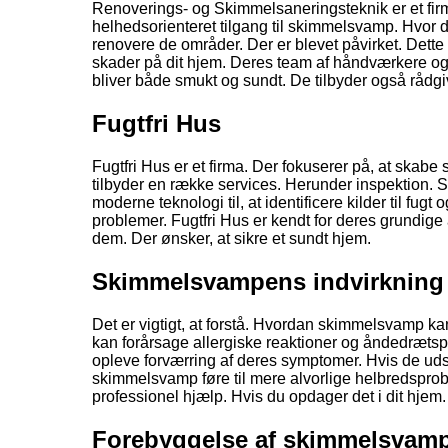
Renoverings- og Skimmelsaneringsteknik er et fir
helhedsorienteret tilgang til skimmelsvamp. Hvor
renovere de områder. Der er blevet påvirket. Dett
skader på dit hjem. Deres team af håndværkere og 
bliver både smukt og sundt. De tilbyder også råd
Fugtfri Hus
Fugtfri Hus er et firma. Der fokuserer på, at ska
tilbyder en række services. Herunder inspektion.
moderne teknologi til, at identificere kilder til fug
problemer. Fugtfri Hus er kendt for deres grundige 
dem. Der ønsker, at sikre et sundt hjem.
Skimmelsvampens indvirkning 
Det er vigtigt, at forstå. Hvordan skimmelsvamp ka
kan forårsage allergiske reaktioner og åndedræt
opleve forværring af deres symptomer. Hvis de ud
skimmelsvamp føre til mere alvorlige helbredsprob
professionel hjælp. Hvis du opdager det i dit hjem.
Forebyggelse af skimmelsvamp 