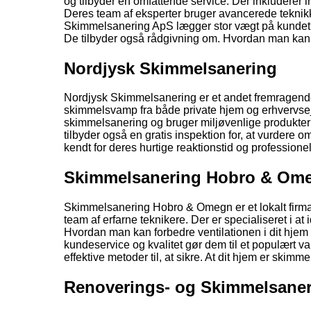
og tilbyder en omfattende service. Der inkluderer 
Deres team af eksperter bruger avancerede teknikke
Skimmelsanering ApS lægger stor vægt på kundetil
De tilbyder også rådgivning om. Hvordan man kan 
Nordjysk Skimmelsanering
Nordjysk Skimmelsanering er et andet fremragende 
skimmelsvamp fra både private hjem og erhvervse
skimmelsanering og bruger miljøvenlige produkter ti
tilbyder også en gratis inspektion for, at vurder
kendt for deres hurtige reaktionstid og professionel
Skimmelsanering Hobro & Om
Skimmelsanering Hobro & Omegn er et lokalt firma.
team af erfarne teknikere. Der er specialiseret i a
Hvordan man kan forbedre ventilationen i dit hjem
kundeservice og kvalitet gør dem til et populært
effektive metoder til, at sikre. At dit hjem er skimmelf
Renoverings- og Skimmelsaner