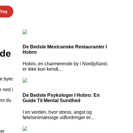
Søg
De Bedste Mexicanske Restauranter I
ide
Hobro
Hobro, en charmerende by i Nordjylland,
er ikke kun kendt...
e byer.
e ned i
De Bedste Psykologer I Hobro: En
vis du
Guide Til Mental Sundhed
I en verden, hvor stress, angst og
følelsesmæssige udfordringer er...
der