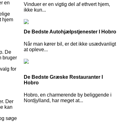
er en
Vinduer er en vigtig del af ethvert hjem,
ikke kun...
elige
t hjem
De Bedste Autohjælpstjenester I Hobro
Når man kører bil, er det ikke usædvanligt
at opleve...
p. De
m bruger
valg for
De Bedste Græske Restauranter I
Hobro
Hobro, en charmerende by beliggende i
Nordjylland, har meget at...
er. Der
me kan
 og søge