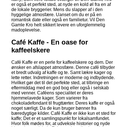
er også et perfekt sted, at nyde en kold øl fra en af
de lokale bryggerier. Mens du slapper af i den
hyggelige atmosfære. Uanset om du er på en
romantisk date eller også en familietur. Vil Den
Gamle Kro helt sikkert levere en uforglemmelig
madoplevelse.
Café Kaffe - En oase for
kaffeelskere
Café Kaffe er en perle for kaffeelskere og dem. Der
ønsker en afslappet atmosfære. Denne café tilbyder
et bredt udvalg af kaffe og te. Samt lækre kager og
lette retter. Indretningen er moderne og indbydende.
Hvilket gør det til det perfekte sted, at tilbringe en
eftermiddag med en god bog eller også i selskab
med venner. Caféens specialitet er deres
hjemmelavede kager. Som varierer fra
chokoladefondant til frugttærter. Deres kaffe er også
noget særligt. Da de kun bruger bønner fra
bæredygtige kilder. Café Kaffe er ikke kun et sted for
kaffe; Det er et samlingspunkt for lokalsamfundet.
Hvor folk mødes for, at udveksle historier og nyde