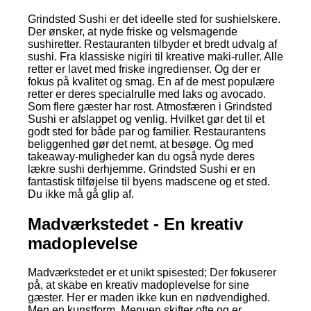
Grindsted Sushi er det ideelle sted for sushielskere.
Der ønsker, at nyde friske og velsmagende
sushiretter. Restauranten tilbyder et bredt udvalg af
sushi. Fra klassiske nigiri til kreative maki-ruller. Alle
retter er lavet med friske ingredienser. Og der er
fokus på kvalitet og smag. En af de mest populære
retter er deres specialrulle med laks og avocado.
Som flere gæster har rost. Atmosfæren i Grindsted
Sushi er afslappet og venlig. Hvilket gør det til et
godt sted for både par og familier. Restaurantens
beliggenhed gør det nemt, at besøge. Og med
takeaway-muligheder kan du også nyde deres
lækre sushi derhjemme. Grindsted Sushi er en
fantastisk tilføjelse til byens madscene og et sted.
Du ikke må gå glip af.
Madværkstedet - En kreativ
madoplevelse
Madværkstedet er et unikt spisested; Der fokuserer
på, at skabe en kreativ madoplevelse for sine
gæster. Her er maden ikke kun en nødvendighed.
Men en kunstform. Menuen skifter ofte og er