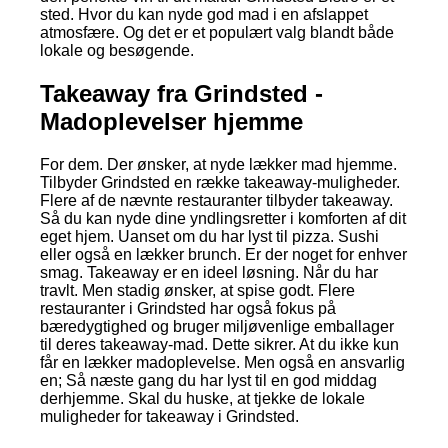
sted. Hvor du kan nyde god mad i en afslappet
atmosfære. Og det er et populært valg blandt både
lokale og besøgende.
Takeaway fra Grindsted -
Madoplevelser hjemme
For dem. Der ønsker, at nyde lækker mad hjemme.
Tilbyder Grindsted en række takeaway-muligheder.
Flere af de nævnte restauranter tilbyder takeaway.
Så du kan nyde dine yndlingsretter i komforten af dit
eget hjem. Uanset om du har lyst til pizza. Sushi
eller også en lækker brunch. Er der noget for enhver
smag. Takeaway er en ideel løsning. Når du har
travlt. Men stadig ønsker, at spise godt. Flere
restauranter i Grindsted har også fokus på
bæredygtighed og bruger miljøvenlige emballager
til deres takeaway-mad. Dette sikrer. At du ikke kun
får en lækker madoplevelse. Men også en ansvarlig
en; Så næste gang du har lyst til en god middag
derhjemme. Skal du huske, at tjekke de lokale
muligheder for takeaway i Grindsted.