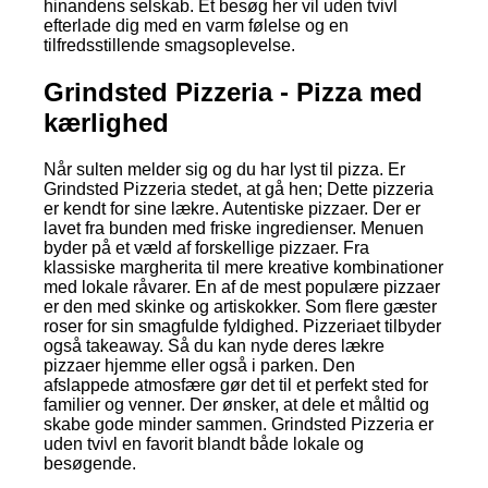
hinandens selskab. Et besøg her vil uden tvivl
efterlade dig med en varm følelse og en
tilfredsstillende smagsoplevelse.
Grindsted Pizzeria - Pizza med
kærlighed
Når sulten melder sig og du har lyst til pizza. Er
Grindsted Pizzeria stedet, at gå hen; Dette pizzeria
er kendt for sine lækre. Autentiske pizzaer. Der er
lavet fra bunden med friske ingredienser. Menuen
byder på et væld af forskellige pizzaer. Fra
klassiske margherita til mere kreative kombinationer
med lokale råvarer. En af de mest populære pizzaer
er den med skinke og artiskokker. Som flere gæster
roser for sin smagfulde fyldighed. Pizzeriaet tilbyder
også takeaway. Så du kan nyde deres lækre
pizzaer hjemme eller også i parken. Den
afslappede atmosfære gør det til et perfekt sted for
familier og venner. Der ønsker, at dele et måltid og
skabe gode minder sammen. Grindsted Pizzeria er
uden tvivl en favorit blandt både lokale og
besøgende.