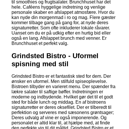
til smoothies og frugtsalater. Brunchhuset har det
hele. Caféens hyggelige indretning og venlige
personale skaber en afslappet atmosfære. Hvor du
kan nyde din morgenmad i ro og mag. Flere gæster
kommer tilbage gang på gang for, at nyde deres
signaturretter. Som ofte inkluderer lokale råvarer.
Uanset om du er på udkig efter en hurtig bid eller
også en lang. Afslappet brunch med venner. Er
Brunchhuset et perfekt valg.
Grindsted Bistro - Uformel
spisning med stil
Grindsted Bistro er et fantastisk sted for dem. Der
ønsker en uformel. Men stilfuld spiseoplevelse.
Bistroen tilbyder en varieret menu. Der spænder fra
lækre salater til saftige bøffer. Indretningen er
moderne og indbydende. Hvilket gør det til et godt
sted for både lunch og middag. En af bistroens
signaturretter er deres oksefilet. Der er tilberedt til
perfektion og serveres med sæsonens grøntsager;
Deres udvalg af vine er også imponerende. Og
personalet er altid klar til, at hjælpe med, at finde
den perfekte vin til dit måltid. Grindsted Bistro er et