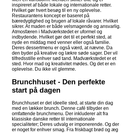
inspireret af både lokale og internationale retter.
Hvilket gør hvert besøg til en ny oplevelse.
Restaurantens koncept er baseret på
bæredygtighed og brugen af lokale råvarer. Hvilket
sikrer. At maden er både velsmagende og ansvarlig.
Atmosfæren i Madværkstedet er uformel og
indbydende. Hvilket gør det til et perfekt sted, at
nyde en middag med venner eller også familie.
Deres dessertmenu er også værd, at nævne. Da
den byder på kreative og lækre søde sager. Der vil
tilfredsstille enhver sød tand. Madværkstedet er et
sted. Hvor mad og kreativitet mødes. Og det er en
oplevelse. Du ikke vil glemme.
Brunchhuset - Den perfekte
start på dagen
Brunchhuset er det ideelle sted, at starte din dag
med en lækker brunch. Denne café tilbyder en
omfattende brunchmenu. Der inkluderer alt fra
klassiske danske retter til internationale
specialiteter; Deres udvalg er imponerende. Og der
er noget for enhver smag. Fra friskbagt brød og æg