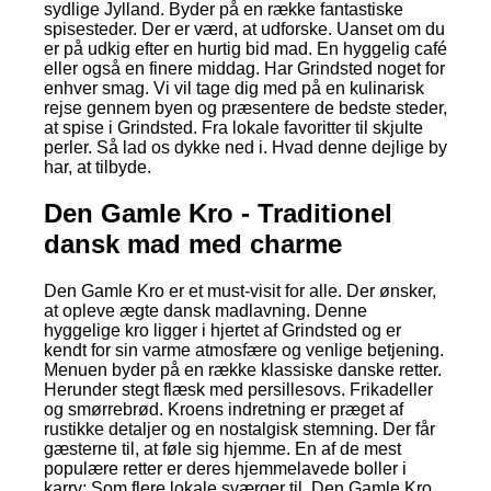
sydlige Jylland. Byder på en række fantastiske
spisesteder. Der er værd, at udforske. Uanset om du
er på udkig efter en hurtig bid mad. En hyggelig café
eller også en finere middag. Har Grindsted noget for
enhver smag. Vi vil tage dig med på en kulinarisk
rejse gennem byen og præsentere de bedste steder,
at spise i Grindsted. Fra lokale favoritter til skjulte
perler. Så lad os dykke ned i. Hvad denne dejlige by
har, at tilbyde.
Den Gamle Kro - Traditionel
dansk mad med charme
Den Gamle Kro er et must-visit for alle. Der ønsker,
at opleve ægte dansk madlavning. Denne
hyggelige kro ligger i hjertet af Grindsted og er
kendt for sin varme atmosfære og venlige betjening.
Menuen byder på en række klassiske danske retter.
Herunder stegt flæsk med persillesovs. Frikadeller
og smørrebrød. Kroens indretning er præget af
rustikke detaljer og en nostalgisk stemning. Der får
gæsterne til, at føle sig hjemme. En af de mest
populære retter er deres hjemmelavede boller i
karry; Som flere lokale sværger til. Den Gamle Kro