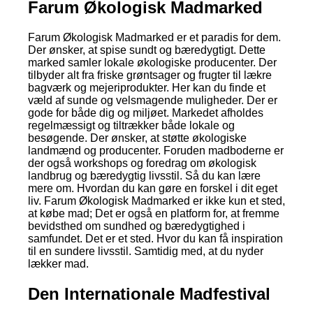
Farum Økologisk Madmarked
Farum Økologisk Madmarked er et paradis for dem.
Der ønsker, at spise sundt og bæredygtigt. Dette
marked samler lokale økologiske producenter. Der
tilbyder alt fra friske grøntsager og frugter til lækre
bagværk og mejeriprodukter. Her kan du finde et
væld af sunde og velsmagende muligheder. Der er
gode for både dig og miljøet. Markedet afholdes
regelmæssigt og tiltrækker både lokale og
besøgende. Der ønsker, at støtte økologiske
landmænd og producenter. Foruden madboderne er
der også workshops og foredrag om økologisk
landbrug og bæredygtig livsstil. Så du kan lære
mere om. Hvordan du kan gøre en forskel i dit eget
liv. Farum Økologisk Madmarked er ikke kun et sted,
at købe mad; Det er også en platform for, at fremme
bevidsthed om sundhed og bæredygtighed i
samfundet. Det er et sted. Hvor du kan få inspiration
til en sundere livsstil. Samtidig med, at du nyder
lækker mad.
Den Internationale Madfestival