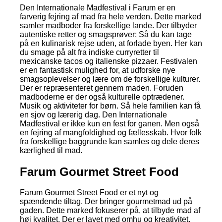
Den Internationale Madfestival i Farum er en
farverig fejring af mad fra hele verden. Dette marked
samler madboder fra forskellige lande. Der tilbyder
autentiske retter og smagsprøver; Så du kan tage
på en kulinarisk rejse uden, at forlade byen. Her kan
du smage på alt fra indiske curryretter til
mexicanske tacos og italienske pizzaer. Festivalen
er en fantastisk mulighed for, at udforske nye
smagsoplevelser og lære om de forskellige kulturer.
Der er repræsenteret gennem maden. Foruden
madboderne er der også kulturelle optrædener.
Musik og aktiviteter for børn. Så hele familien kan få
en sjov og lærerig dag. Den Internationale
Madfestival er ikke kun en fest for ganen. Men også
en fejring af mangfoldighed og fællesskab. Hvor folk
fra forskellige baggrunde kan samles og dele deres
kærlighed til mad.
Farum Gourmet Street Food
Farum Gourmet Street Food er et nyt og
spændende tiltag. Der bringer gourmetmad ud på
gaden. Dette marked fokuserer på, at tilbyde mad af
høj kvalitet. Der er lavet med omhu og kreativitet.