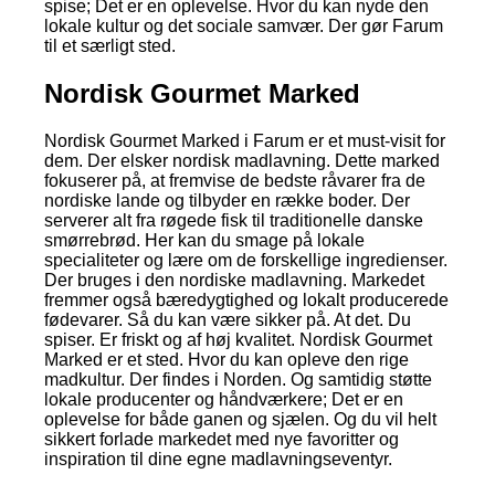
spise; Det er en oplevelse. Hvor du kan nyde den
lokale kultur og det sociale samvær. Der gør Farum
til et særligt sted.
Nordisk Gourmet Marked
Nordisk Gourmet Marked i Farum er et must-visit for
dem. Der elsker nordisk madlavning. Dette marked
fokuserer på, at fremvise de bedste råvarer fra de
nordiske lande og tilbyder en række boder. Der
serverer alt fra røgede fisk til traditionelle danske
smørrebrød. Her kan du smage på lokale
specialiteter og lære om de forskellige ingredienser.
Der bruges i den nordiske madlavning. Markedet
fremmer også bæredygtighed og lokalt producerede
fødevarer. Så du kan være sikker på. At det. Du
spiser. Er friskt og af høj kvalitet. Nordisk Gourmet
Marked er et sted. Hvor du kan opleve den rige
madkultur. Der findes i Norden. Og samtidig støtte
lokale producenter og håndværkere; Det er en
oplevelse for både ganen og sjælen. Og du vil helt
sikkert forlade markedet med nye favoritter og
inspiration til dine egne madlavningseventyr.