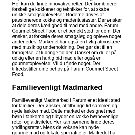
Her kan du finde innovative retter. Der kombinerer
forskellige køkkener og teknikker for, at skabe
unikke smagsoplevelser. Boderne drives af
passionerede kokke og madentusiaster. Der ønsker,
at dele deres kærlighed til mad med andre. Farum
Gourmet Street Food er et perfekt sted for dem. Der
ønsker, at forkæle deres smagsløg og opleve noget
anderledes; Markedet har også en livlig atmosfære
med musik og underholdning. Der gør det til en
fornøjelse, at tilbringe tid der. Uanset om du er på
udkig efter en hurtig bid mad eller også en
gourmetoplevelse. Vil du finde noget. Der
tilfredsstiller dine behov på Farum Gourmet Street
Food.
Familievenligt Madmarked
Familievenligt Madmarked i Farum er et ideelt sted
for familier. Der ønsker, at tilbringe tid sammen og
nyde lækker mad. Dette marked er designet med
børn i tankerne og tilbyder en række børnevenlige
retter og aktiviteter. Her kan børnene finde deres
yndlingsretter. Mens de voksne kan nyde
gourmetmad og lokale specialiteter. Markedet har