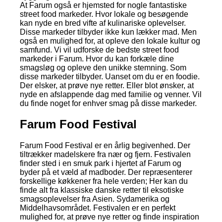
At Farum også er hjemsted for nogle fantastiske
street food markeder. Hvor lokale og besøgende
kan nyde en bred vifte af kulinariske oplevelser.
Disse markeder tilbyder ikke kun lækker mad. Men
også en mulighed for, at opleve den lokale kultur og
samfund. Vi vil udforske de bedste street food
markeder i Farum. Hvor du kan forkæle dine
smagsløg og opleve den unikke stemning. Som
disse markeder tilbyder. Uanset om du er en foodie.
Der elsker, at prøve nye retter. Eller blot ønsker, at
nyde en afslappende dag med familie og venner. Vil
du finde noget for enhver smag på disse markeder.
Farum Food Festival
Farum Food Festival er en årlig begivenhed. Der
tiltrækker madelskere fra nær og fjern. Festivalen
finder sted i en smuk park i hjertet af Farum og
byder på et væld af madboder. Der repræsenterer
forskellige køkkener fra hele verden; Her kan du
finde alt fra klassiske danske retter til eksotiske
smagsoplevelser fra Asien. Sydamerika og
Middelhavsområdet. Festivalen er en perfekt
mulighed for, at prøve nye retter og finde inspiration