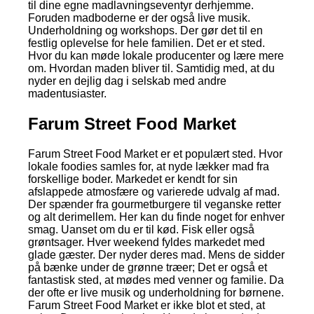
til dine egne madlavningseventyr derhjemme.
Foruden madboderne er der også live musik.
Underholdning og workshops. Der gør det til en
festlig oplevelse for hele familien. Det er et sted.
Hvor du kan møde lokale producenter og lære mere
om. Hvordan maden bliver til. Samtidig med, at du
nyder en dejlig dag i selskab med andre
madentusiaster.
Farum Street Food Market
Farum Street Food Market er et populært sted. Hvor
lokale foodies samles for, at nyde lækker mad fra
forskellige boder. Markedet er kendt for sin
afslappede atmosfære og varierede udvalg af mad.
Der spænder fra gourmetburgere til veganske retter
og alt derimellem. Her kan du finde noget for enhver
smag. Uanset om du er til kød. Fisk eller også
grøntsager. Hver weekend fyldes markedet med
glade gæster. Der nyder deres mad. Mens de sidder
på bænke under de grønne træer; Det er også et
fantastisk sted, at mødes med venner og familie. Da
der ofte er live musik og underholdning for børnene.
Farum Street Food Market er ikke blot et sted, at