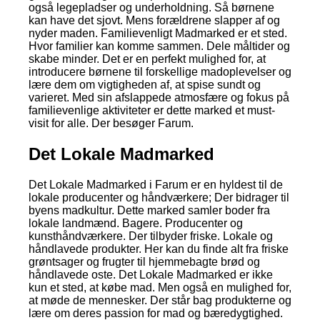
også legepladser og underholdning. Så børnene
kan have det sjovt. Mens forældrene slapper af og
nyder maden. Familievenligt Madmarked er et sted.
Hvor familier kan komme sammen. Dele måltider og
skabe minder. Det er en perfekt mulighed for, at
introducere børnene til forskellige madoplevelser og
lære dem om vigtigheden af, at spise sundt og
varieret. Med sin afslappede atmosfære og fokus på
familievenlige aktiviteter er dette marked et must-
visit for alle. Der besøger Farum.
Det Lokale Madmarked
Det Lokale Madmarked i Farum er en hyldest til de
lokale producenter og håndværkere; Der bidrager til
byens madkultur. Dette marked samler boder fra
lokale landmænd. Bagere. Producenter og
kunsthåndværkere. Der tilbyder friske. Lokale og
håndlavede produkter. Her kan du finde alt fra friske
grøntsager og frugter til hjemmebagte brød og
håndlavede oste. Det Lokale Madmarked er ikke
kun et sted, at købe mad. Men også en mulighed for,
at møde de mennesker. Der står bag produkterne og
lære om deres passion for mad og bæredygtighed.