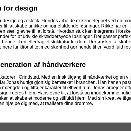
 for design
or design og æstetik. Hendes arbejde er kendetegnet ved en m
er til, at skabe unikke og iøjnefaldende løsninger. Rikke har en
 særlig evne til, at forstå. Hvordan stuk kan integreres i forske
der for, at udvikle skræddersyede løsninger. Der passer perfekt
 hende til en eftertragtet stukkatør for dem. Der ønsker, at skabe
binere funktionalitet med skønhed gør hende til en værdifuld res
generation af håndværkere
ører i Grindsted. Med en frisk tilgang til håndværket og en vilje
ar Jonas hurtigt gjort sig bemærket i branchen. Han har en pass
ra mængden og tilføjer karakter til ethvert rum. Jonas arbejder of
sign i deres hjem. Hans evne til, at forstå og imødekomme nuti
sker, at skabe et moderne og stilfuldt hjem. Med sin kreative til
kan hjælpe dig med, at realisere dine drømme.