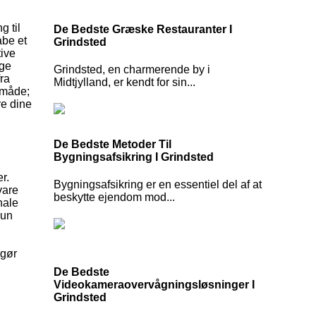
g til
De Bedste Græske Restauranter I
abe et
Grindsted
tive
ige
Grindsted, en charmerende by i
fra
Midtjylland, er kendt for sin...
 måde;
re dine
De Bedste Metoder Til
Bygningsafsikring I Grindsted
r.
Bygningsafsikring er en essentiel del af at
vare
beskytte ejendom mod...
nale
hun
n
 gør
De Bedste
Videokameraovervågningsløsninger I
Grindsted