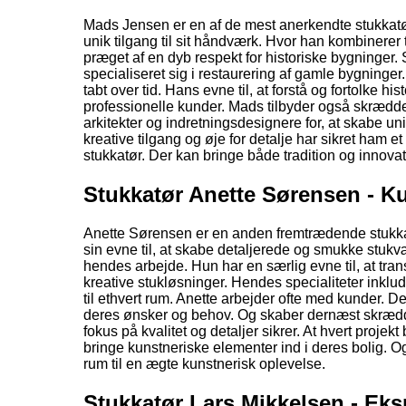
Mads Jensen er en af de mest anerkendte stukkatør
unik tilgang til sit håndværk. Hvor han kombinerer
præget af en dyb respekt for historiske bygninger.
specialiseret sig i restaurering af gamle bygninge
tabt over tid. Hans evne til, at forstå og fortolke hi
professionelle kunder. Mads tilbyder også skrædd
arkitekter og indretningsdesignere for, at skabe un
kreative tilgang og øje for detalje har sikret ham e
stukkatør. Der kan bringe både tradition og innovat
Stukkatør Anette Sørensen - Kun
Anette Sørensen er en anden fremtrædende stukkatør
sin evne til, at skabe detaljerede og smukke stukvæ
hendes arbejde. Hun har en særlig evne til, at tra
kreative stukløsninger. Hendes specialiteter inklud
til ethvert rum. Anette arbejder ofte med kunder. Der
deres ønsker og behov. Og skaber dernæst skrædde
fokus på kvalitet og detaljer sikrer. At hvert proje
bringe kunstneriske elementer ind i deres bolig. 
rum til en ægte kunstnerisk oplevelse.
Stukkatør Lars Mikkelsen - Eks