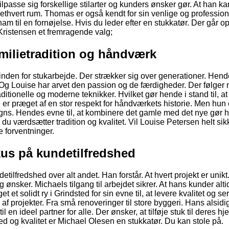
 tilpasse sig forskellige stilarter og kunders ønsker gør. At han k
ethvert rum. Thomas er også kendt for sin venlige og profession
m til en fornøjelse. Hvis du leder efter en stukkatør. Der går op
 Kristensen et fremragende valg;
milietradition og håndværk
 inden for stukarbejde. Der strækker sig over generationer. Hen
r. Og Louise har arvet den passion og de færdigheder. Der følger
itionelle og moderne teknikker. Hvilket gør hende i stand til, a
 er præget af en stor respekt for håndværkets historie. Men hun
gns. Hendes evne til, at kombinere det gamle med det nye gør h
du værdsætter tradition og kvalitet. Vil Louise Petersen helt sik
e forventninger.
kus på kundetilfredshed
etilfredshed over alt andet. Han forstår. At hvert projekt er unikt
 og ønsker. Michaels tilgang til arbejdet sikrer. At hans kunder alti
et solidt ry i Grindsted for sin evne til, at levere kvalitet og ser
af projekter. Fra små renoveringer til store byggeri. Hans alsid
til en ideel partner for alle. Der ønsker, at tilføje stuk til deres hj
d og kvalitet er Michael Olesen en stukkatør. Du kan stole på.