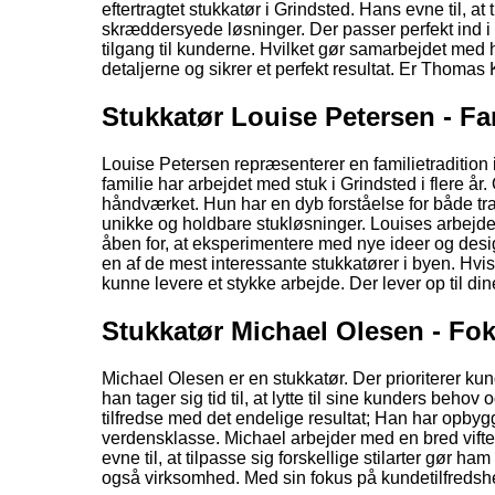
eftertragtet stukkatør i Grindsted. Hans evne til, at
skræddersyede løsninger. Der passer perfekt ind i 
tilgang til kunderne. Hvilket gør samarbejdet med ha
detaljerne og sikrer et perfekt resultat. Er Thomas
Stukkatør Louise Petersen - Fa
Louise Petersen repræsenterer en familietradition
familie har arbejdet med stuk i Grindsted i flere å
håndværket. Hun har en dyb forståelse for både trad
unikke og holdbare stukløsninger. Louises arbejde
åben for, at eksperimentere med nye ideer og desi
en af de mest interessante stukkatører i byen. Hvis 
kunne levere et stykke arbejde. Der lever op til din
Stukkatør Michael Olesen - Fo
Michael Olesen er en stukkatør. Der prioriterer kund
han tager sig tid til, at lytte til sine kunders behov
tilfredse med det endelige resultat; Han har opbygget 
verdensklasse. Michael arbejder med en bred vifte 
evne til, at tilpasse sig forskellige stilarter gør ham 
også virksomhed. Med sin fokus på kundetilfredshe