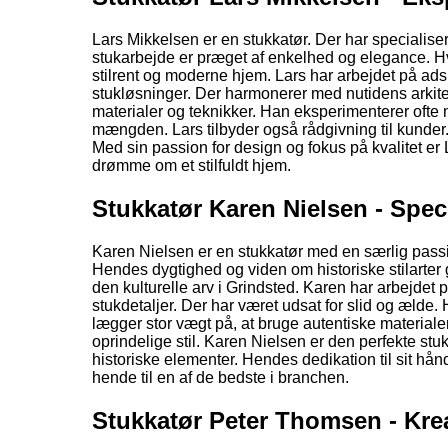
Lars Mikkelsen er en stukkatør. Der har specialiser
stukarbejde er præget af enkelhed og elegance. Hvi
stilrent og moderne hjem. Lars har arbejdet på ads
stukløsninger. Der harmonerer med nutidens arkitekt
materialer og teknikker. Han eksperimenterer ofte m
mængden. Lars tilbyder også rådgivning til kunder.
Med sin passion for design og fokus på kvalitet er
drømme om et stilfuldt hjem.
Stukkatør Karen Nielsen - Speci
Karen Nielsen er en stukkatør med en særlig passi
Hendes dygtighed og viden om historiske stilarter 
den kulturelle arv i Grindsted. Karen har arbejdet 
stukdetaljer. Der har været udsat for slid og æld
lægger stor vægt på, at bruge autentiske materialer 
oprindelige stil. Karen Nielsen er den perfekte st
historiske elementer. Hendes dedikation til sit hånd
hende til en af de bedste i branchen.
Stukkatør Peter Thomsen - Krea