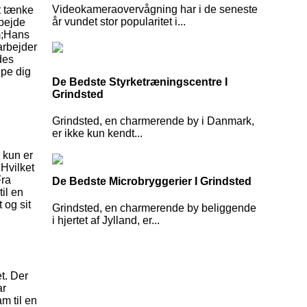
Videokameraovervågning har i de seneste
at tænke
år vundet stor popularitet i...
rbejde
um;Hans
arbejder
des
lpe dig
De Bedste Styrketræningscentre I
Grindsted
Grindsted, en charmerende by i Danmark,
er ikke kun kendt...
 kun er
 Hvilket
Fra
De Bedste Microbryggerier I Grindsted
il en
 og sit
Grindsted, en charmerende by beliggende
i hjertet af Jylland, er...
t. Der
ar
m til en