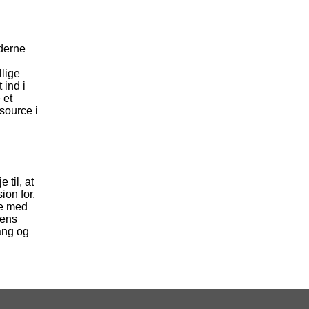
oderne
llige
 ind i
 et
source i
 til, at
ion for,
te med
dens
gang og