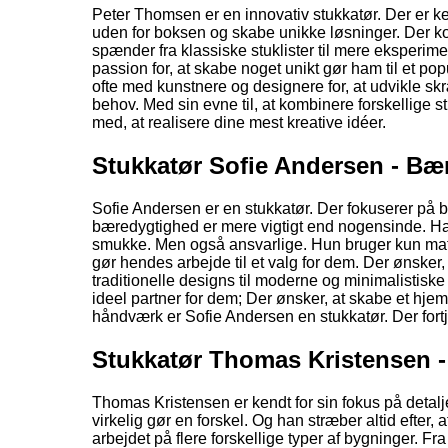
Peter Thomsen er en innovativ stukkatør. Der er kend
uden for boksen og skabe unikke løsninger. Der k
spænder fra klassiske stuklister til mere eksperimen
passion for, at skabe noget unikt gør ham til et po
ofte med kunstnere og designere for, at udvikle s
behov. Med sin evne til, at kombinere forskellige s
med, at realisere dine mest kreative idéer.
Stukkatør Sofie Andersen - Bæ
Sofie Andersen er en stukkatør. Der fokuserer på b
bæredygtighed er mere vigtigt end nogensinde. Har S
smukke. Men også ansvarlige. Hun bruger kun materi
gør hendes arbejde til et valg for dem. Der ønsker, 
traditionelle designs til moderne og minimalistiske
ideel partner for dem; Der ønsker, at skabe et hjem. 
håndværk er Sofie Andersen en stukkatør. Der fo
Stukkatør Thomas Kristensen - 
Thomas Kristensen er kendt for sin fokus på detalje
virkelig gør en forskel. Og han stræber altid efter, 
arbejdet på flere forskellige typer af bygninger. Fr