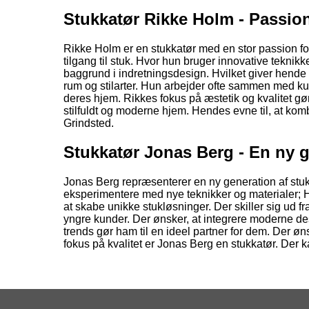
Stukkatør Rikke Holm - Passion
Rikke Holm er en stukkatør med en stor passion f
tilgang til stuk. Hvor hun bruger innovative teknikk
baggrund i indretningsdesign. Hvilket giver hende en
rum og stilarter. Hun arbejder ofte sammen med kun
deres hjem. Rikkes fokus på æstetik og kvalitet gør
stilfuldt og moderne hjem. Hendes evne til, at kom
Grindsted.
Stukkatør Jonas Berg - En ny 
Jonas Berg repræsenterer en ny generation af stukkat
eksperimentere med nye teknikker og materialer; H
at skabe unikke stukløsninger. Der skiller sig ud f
yngre kunder. Der ønsker, at integrere moderne de
trends gør ham til en ideel partner for dem. Der øn
fokus på kvalitet er Jonas Berg en stukkatør. Der 