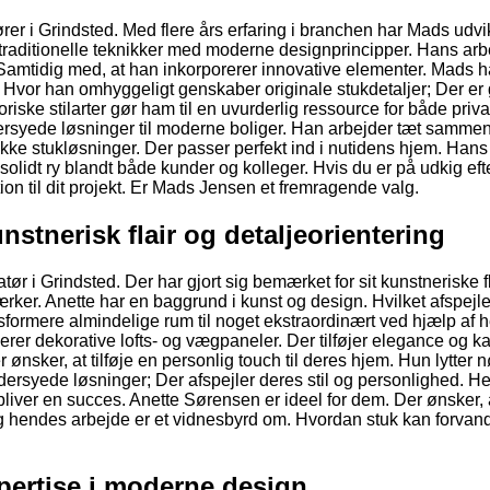
er i Grindsted. Med flere års erfaring i branchen har Mads udvi
 traditionelle teknikker med moderne designprincipper. Hans arb
 Samtidig med, at han inkorporerer innovative elementer. Mads h
r. Hvor han omhyggeligt genskaber originale stukdetaljer; Der er
storiske stilarter gør ham til en uvurderlig ressource for både priv
ersyede løsninger til moderne boliger. Han arbejder tæt samm
ikke stukløsninger. Der passer perfekt ind i nutidens hjem. Hans
t solidt ry blandt både kunder og kolleger. Hvis du er på udkig eft
ion til dit projekt. Er Mads Jensen et fremragende valg.
stnerisk flair og detaljeorientering
 i Grindsted. Der har gjort sig bemærket for sit kunstneriske fl
rker. Anette har en baggrund i kunst og design. Hvilket afspejle
nsformere almindelige rum til noget ekstraordinært ved hjælp af
erer dekorative lofts- og vægpaneler. Der tilføjer elegance og ka
 ønsker, at tilføje en personlig touch til deres hjem. Hun lytter nø
rsyede løsninger; Der afspejler deres stil og personlighed. H
kt bliver en succes. Anette Sørensen er ideel for dem. Der ønsker, 
Og hendes arbejde er et vidnesbyrd om. Hvordan stuk kan forvand
pertise i moderne design