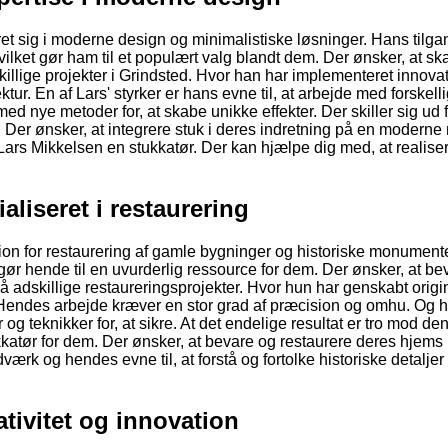
et sig i moderne design og minimalistiske løsninger. Hans tilgan
lket gør ham til et populært valg blandt dem. Der ønsker, at sk
killige projekter i Grindsted. Hvor han har implementeret innova
ur. En af Lars' styrker er hans evne til, at arbejde med forskell
ed nye metoder for, at skabe unikke effekter. Der skiller sig ud 
 Der ønsker, at integrere stuk i deres indretning på en moderne
 Lars Mikkelsen en stukkatør. Der kan hjælpe dig med, at realise
aliseret i restaurering
on for restaurering af gamle bygninger og historiske monumente
gør hende til en uvurderlig ressource for dem. Der ønsker, at be
på adskillige restaureringsprojekter. Hvor hun har genskabt origi
e. Hendes arbejde kræver en stor grad af præcision og omhu. Og 
og teknikker for, at sikre. At det endelige resultat er tro mod de
ukkatør for dem. Der ønsker, at bevare og restaurere deres hjems
værk og hendes evne til, at forstå og fortolke historiske detaljer
tivitet og innovation