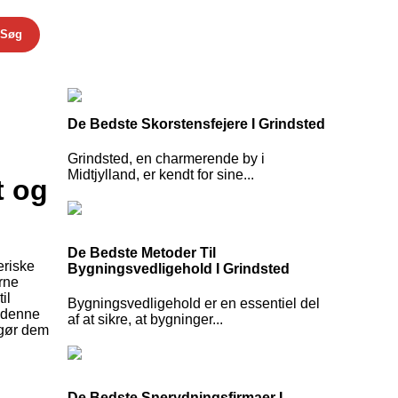
Søg
De Bedste Skorstensfejere I Grindsted
Grindsted, en charmerende by i
Midtjylland, er kendt for sine...
t og
De Bedste Metoder Til
eriske
Bygningsvedligehold I Grindsted
rne
il
Bygningsvedligehold er en essentiel del
l denne
af at sikre, at bygninger...
 gør dem
De Bedste Snerydningsfirmaer I