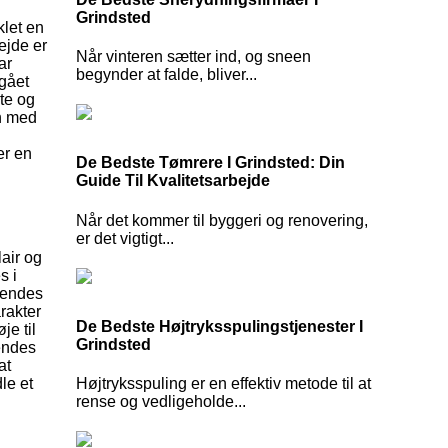
Grindsted
klet en
ejde er
Når vinteren sætter ind, og sneen
ar
begynder at falde, bliver...
 gået
ate og
en med
er en
De Bedste Tømrere I Grindsted: Din
Guide Til Kvalitetsarbejde
Når det kommer til byggeri og renovering,
er det vigtigt...
air og
s i
 hendes
rakter
De Bedste Højtryksspulingstjenester I
je til
Grindsted
endes
at
Højtryksspuling er en effektiv metode til at
le et
rense og vedligeholde...