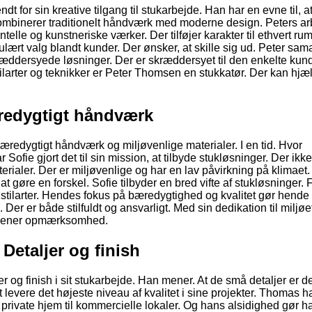
t for sin kreative tilgang til stukarbejde. Han har en evne til, 
ombinerer traditionelt håndværk med moderne design. Peters a
telle og kunstneriske værker. Der tilføjer karakter til ethvert r
pulært valg blandt kunder. Der ønsker, at skille sig ud. Peter sam
kræddersyede løsninger. Der er skræddersyet til den enkelte kun
tilarter og teknikker er Peter Thomsen en stukkatør. Der kan hjæ
redygtigt håndværk
æredygtigt håndværk og miljøvenlige materialer. I en tid. Hvor
ofie gjort det til sin mission, at tilbyde stukløsninger. Der ikke
aler. Der er miljøvenlige og har en lav påvirkning på klimaet.
at gøre en forskel. Sofie tilbyder en bred vifte af stukløsninger. 
 stilarter. Hendes fokus på bæredygtighed og kvalitet gør hende t
Der er både stilfuldt og ansvarligt. Med sin dedikation til miljøet
rtjener opmærksomhed.
Detaljer og finish
r og finish i sit stukarbejde. Han mener. At de små detaljer er de
at levere det højeste niveau af kvalitet i sine projekter. Thomas h
a private hjem til kommercielle lokaler. Og hans alsidighed gør ha