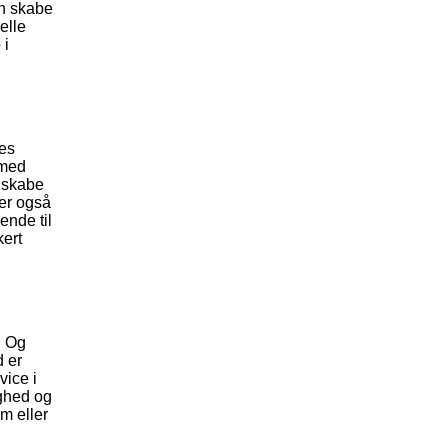
an skabe
elle
 i
des
 med
t skabe
 er også
ende til
kert
. Og
d er
vice i
ighed og
em eller