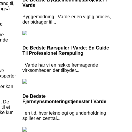
nd til,
Varde
 også
Byggemodning i Varde er en vigtig proces,
der bidrager til...
ed
re
ende
De Bedste Rørspuler I Varde: En Guide
Til Professionel Rørspuling
I Varde har vi en række fremragende
virksomheder, der tilbyder...
ve
ksperter
Der kan
De Bedste
Fjernsynsmonteringstjenester I Varde
d. De
il et
kke kun
I en tid, hvor teknologi og underholdning
spiller en central...