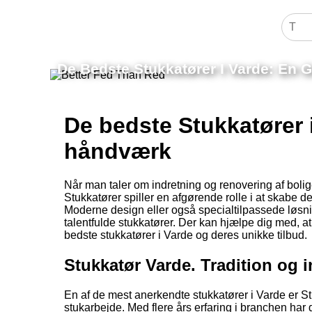
De Bedste Stukkatører I Varde: En G
De bedste Stukkatører i
håndværk
Når man taler om indretning og renovering af boliger
Stukkatører spiller en afgørende rolle i at skabe d
Moderne design eller også specialtilpassede løsning
talentfulde stukkatører. Der kan hjælpe dig med, a
bedste stukkatører i Varde og deres unikke tilbud.
Stukkatør Varde. Tradition og 
En af de mest anerkendte stukkatører i Varde er St
stukarbejde. Med flere års erfaring i branchen har d