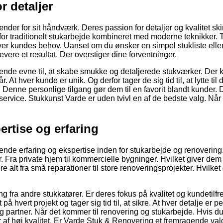
r detaljer
nder for sit håndværk. Deres passion for detaljer og kvalitet sk
for traditionelt stukarbejde kombineret med moderne teknikker. 
hver kundes behov. Uanset om du ønsker en simpel stukliste elle
ere et resultat. Der overstiger dine forventninger.
nde evne til, at skabe smukke og detaljerede stukværker. Der 
r. At hver kunde er unik. Og derfor tager de sig tid til, at lytte til 
 Denne personlige tilgang gør dem til en favorit blandt kunder. 
ervice. Stukkunst Varde er uden tvivl en af de bedste valg. Når
rtise og erfaring
ende erfaring og ekspertise inden for stukarbejde og renovering
r. Fra private hjem til kommercielle bygninger. Hvilket giver dem
tere alt fra små reparationer til store renoveringsprojekter. Hvilket
g fra andre stukkatører. Er deres fokus på kvalitet og kundetilf
å hvert projekt og tager sig tid til, at sikre. At hver detalje er pe
ig partner. Når det kommer til renovering og stukarbejde. Hvis du
er af høj kvalitet. Er Varde Stuk & Renovering et fremragende val