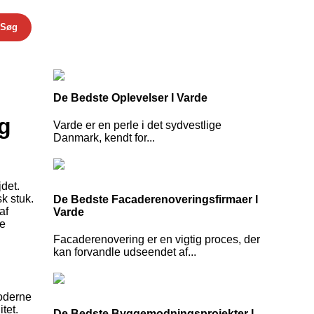
Søg
De Bedste Oplevelser I Varde
og
Varde er en perle i det sydvestlige
Danmark, kendt for...
jdet.
k stuk.
De Bedste Facaderenoveringsfirmaer I
af
Varde
de
Facaderenovering er en vigtig proces, der
kan forvandle udseendet af...
moderne
tet.
De Bedste Byggemodningsprojekter I