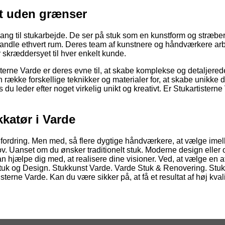
tet uden grænser
gang til stukarbejde. De ser på stuk som en kunstform og stræber 
vandle ethvert rum. Deres team af kunstnere og håndværkere ar
 skræddersyet til hver enkelt kunde.
erne Varde er deres evne til, at skabe komplekse og detaljered
n række forskellige teknikker og materialer for, at skabe unikke 
s du leder efter noget virkelig unikt og kreativt. Er Stukartistern
kkatør i Varde
dfordring. Men med, så flere dygtige håndværkere, at vælge imel
hov. Uanset om du ønsker traditionelt stuk. Moderne design eller
kan hjælpe dig med, at realisere dine visioner. Ved, at vælge en a
tuk og Design. Stukkunst Varde. Varde Stuk & Renovering. Stu
terne Varde. Kan du være sikker på, at få et resultat af høj kvali