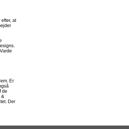
efter, at
bejder
e
designs.
e Varde
lem. Er
 også
f de
k &
tet. Der