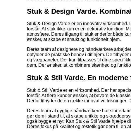
Stuk & Design Varde. Kombinati
Stuk & Design Varde er en innovativ virksomhed. D
forstår. At stuk ikke kun er en dekorativ funktion. 
atmosfære. Deres tilgang til stuk er derfor både kun
ønsker, at skabe et smukt og funktionelt hjem.
Deres team af designere og håndværkere arbejder 
opfylder de praktiske behov i dit hjem. De tilbyder 
og vægpaneler. Der kan tilpasses til dine specifi
dem. Der ønsker, at kombinere skønhed og funktion
Stuk & Stil Varde. En moderne t
Stuk & Stil Varde er en virksomhed. Der har speciali
forstår. At flere kunder ønsker, at bevare de klass
Derfor tilbyder de en række innovative løsninger. 
Deres team af dygtige håndværkere har stor erfari
gør dem i stand til, at skabe unikke og skrædders
også bygge et nyt. Kan Stuk & Stil Varde hjælpe di
Deres fokus på kvalitet og æstetik gør dem til en af