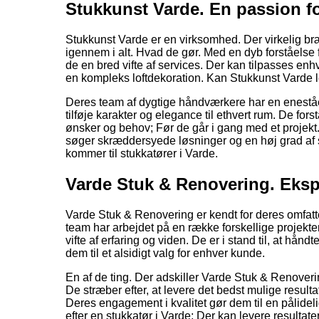
Stukkunst Varde. En passion fo
Stukkunst Varde er en virksomhed. Der virkelig bræ
igennem i alt. Hvad de gør. Med en dyb forståelse 
de en bred vifte af services. Der kan tilpasses en
en kompleks loftdekoration. Kan Stukkunst Varde lev
Deres team af dygtige håndværkere har en eneståe
tilføje karakter og elegance til ethvert rum. De forstå
ønsker og behov; Før de går i gang med et projekt.
søger skræddersyede løsninger og en høj grad af s
kommer til stukkatører i Varde.
Varde Stuk & Renovering. Ekspe
Varde Stuk & Renovering er kendt for deres omfatt
team har arbejdet på en række forskellige projekte
vifte af erfaring og viden. De er i stand til, at hånd
dem til et alsidigt valg for enhver kunde.
En af de ting. Der adskiller Varde Stuk & Renoverin
De stræber efter, at levere det bedst mulige resultat p
Deres engagement i kvalitet gør dem til en pålidel
efter en stukkatør i Varde; Der kan levere resultat