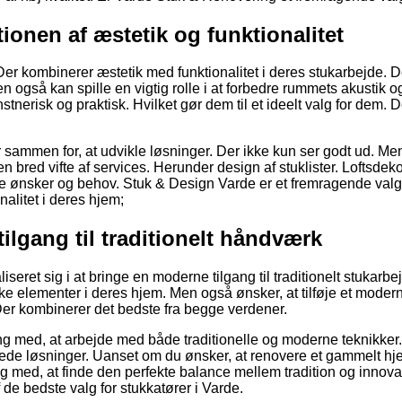
onen af æstetik og funktionalitet
er kombinerer æstetik med funktionalitet i deres stukarbejde. 
Men også kan spille en vigtig rolle i at forbedre rummets akustik o
stnerisk og praktisk. Hvilket gør dem til et ideelt valg for dem. D
sammen for, at udvikle løsninger. Der ikke kun ser godt ud. Me
en bred vifte af services. Herunder design af stuklister. Loftsdek
kke ønsker og behov. Stuk & Design Varde er et fremragende valg
alitet i deres hjem;
ilgang til traditionelt håndværk
seret sig i at bringe en moderne tilgang til traditionelt stukarbe
iske elementer i deres hjem. Men også ønsker, at tilføje et mode
Der kombinerer det bedste fra begge verdener.
ng med, at arbejde med både traditionelle og moderne teknikker.
yede løsninger. Uanset om du ønsker, at renovere et gammelt hje
g med, at finde den perfekte balance mellem tradition og innova
 de bedste valg for stukkatører i Varde.