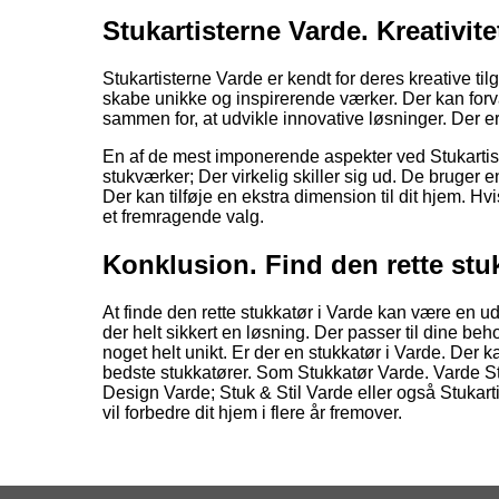
Stukartisterne Varde. Kreativi
Stukartisterne Varde er kendt for deres kreative til
skabe unikke og inspirerende værker. Der kan for
sammen for, at udvikle innovative løsninger. Der er
En af de mest imponerende aspekter ved Stukartist
stukværker; Der virkelig skiller sig ud. De bruger e
Der kan tilføje en ekstra dimension til dit hjem. Hvi
et fremragende valg.
Konklusion. Find den rette stu
At finde den rette stukkatør i Varde kan være en u
der helt sikkert en løsning. Der passer til dine be
noget helt unikt. Er der en stukkatør i Varde. Der 
bedste stukkatører. Som Stukkatør Varde. Varde S
Design Varde; Stuk & Stil Varde eller også Stukartis
vil forbedre dit hjem i flere år fremover.