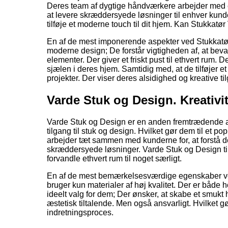
Deres team af dygtige håndværkere arbejder med en 
at levere skræddersyede løsninger til enhver kun
tilføje et moderne touch til dit hjem. Kan Stukkatø
En af de mest imponerende aspekter ved Stukkatør 
moderne design; De forstår vigtigheden af, at beva
elementer. Der giver et friskt pust til ethvert rum.
sjælen i deres hjem. Samtidig med, at de tilføjer
projekter. Der viser deres alsidighed og kreative til
Varde Stuk og Design. Kreativit
Varde Stuk og Design er en anden fremtrædende akt
tilgang til stuk og design. Hvilket gør dem til et p
arbejder tæt sammen med kunderne for, at forstå de
skræddersyede løsninger. Varde Stuk og Design tilb
forvandle ethvert rum til noget særligt.
En af de mest bemærkelsesværdige egenskaber ve
bruger kun materialer af høj kvalitet. Der er både
ideelt valg for dem; Der ønsker, at skabe et smuk
æstetisk tiltalende. Men også ansvarligt. Hvilket g
indretningsproces.