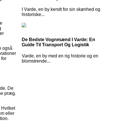
I Varde, en by kendt for sin skønhed og
historiske...
De
g
er
De Bedste Vognmænd I Varde: En
Guide Til Transport Og Logistik
n også
orationer
Varde, en by med en rig historie og en
 for
blomstrende...
jde. De
rne præg.
 Hvilket
m eller
tion.