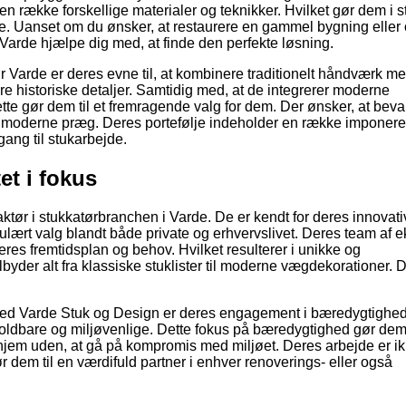
række forskellige materialer og teknikker. Hvilket gør dem i sta
de. Uanset om du ønsker, at restaurere en gammel bygning eller
r Varde hjælpe dig med, at finde den perfekte løsning.
Varde er deres evne til, at kombinere traditionelt håndværk m
re historiske detaljer. Samtidig med, at de integrerer moderne
 Dette gør dem til et fremragende valg for dem. Der ønsker, at beva
 et moderne præg. Deres portefølje indeholder en række imponer
gang til stukarbejde.
et i fokus
ør i stukkatørbranchen i Varde. De er kendt for deres innovati
opulært valg blandt både private og erhvervslivet. Deres team af e
res fremtidsplan og behov. Hvilket resulterer i unikke og
yder alt fra klassiske stuklister til moderne vægdekorationer. 
d Varde Stuk og Design er deres engagement i bæredygtighe
 holdbare og miljøvenlige. Dette fokus på bæredygtighed gør dem t
t hjem uden, at gå på kompromis med miljøet. Deres arbejde er i
ør dem til en værdifuld partner i enhver renoverings- eller også