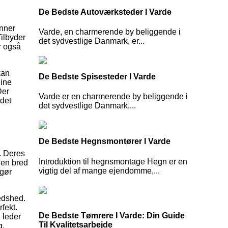
De Bedste Autoværksteder I Varde
inner
Varde, en charmerende by beliggende i
Tilbyder
det sydvestlige Danmark, er...
r også
kan
De Bedste Spisesteder I Varde
dine
Der
Varde er en charmerende by beliggende i
 det
det sydvestlige Danmark,...
De Bedste Hegnsmontører I Varde
. Deres
Introduktion til hegnsmontage Hegn er en
 en bred
vigtig del af mange ejendomme,...
 gør
redshed.
rfekt.
De Bedste Tømrere I Varde: Din Guide
 leder
Til Kvalitetsarbejde
g.