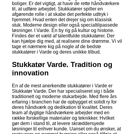
boliger. Er det vigtigt, at have de rette håndværkere
til, at udføre arbejdet. Stukkatører spiller en
afgørende rolle i at skabe det perfekte udtryk i
hjemmet. Hvad enten det drejer sig om klassisk
stuk. Moderne design eller også specialtilpassede
løsninger. I Varde. En by rig på kultur og historie.
Findes der et væld af talentfulde stukkatører. Der
kan hjælpe dig med, at realisere dine drømme. Vi vil
tage et nærmere kig på nogle af de bedste
stukkatører i Varde og deres unikke tilbud.
Stukkatør Varde. Tradition og
innovation
En af de mest anerkendte stukkatører i Varde er
Stukkatør Varde. Der har specialiseret sig i både
traditionelt og moderne stukarbejde. Med flere års
erfaring i branchen har de opbygget et solidt ry for
deres håndværk og dedikation til kvalitet. Deres
team af dygtige håndværkere arbejder med en
række forskellige materialer og teknikker. Hvilket
gør dem i stand til, at levere skræddersyede
løsninger til enhver kunde. Uanset om du ønsker, at