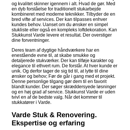
og kvalitet skinner igennem i alt. Hvad de gør. Med
en dyb forståelse for traditionelt stukarbejde
kombineret med moderne teknikker. Tilbyder de en
bred vifte af services. Der kan tilpasses enhver
kundes behov. Uanset om du ønsker en simpel
stukliste eller også en kompleks loftdekoration. Kan
Stukkunst Varde levere et resultat. Der overstiger
dine forventninger.
Deres team af dygtige håndværkere har en
enestående evne til, at skabe smukke og
detaljerede stukværker. Der kan tilføje karakter og
elegance til ethvert rum. De forstår. At hver kunde er
unik. Og derfor tager de sig tid til, at lytte til dine
ønsker og behov; Før de går i gang med et projekt.
Denne personlige tilgang gør dem til en favorit
blandt kunder. Der søger skræddersyede løsninger
og en høj grad af service. Stukkunst Varde er uden
tvivl en af de bedste valg. Når det kommer til
stukkatører i Varde.
Varde Stuk & Renovering.
Ekspertise og erfaring