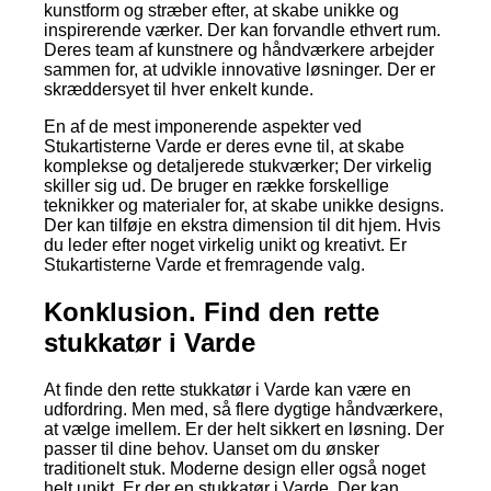
kunstform og stræber efter, at skabe unikke og
inspirerende værker. Der kan forvandle ethvert rum.
Deres team af kunstnere og håndværkere arbejder
sammen for, at udvikle innovative løsninger. Der er
skræddersyet til hver enkelt kunde.
En af de mest imponerende aspekter ved
Stukartisterne Varde er deres evne til, at skabe
komplekse og detaljerede stukværker; Der virkelig
skiller sig ud. De bruger en række forskellige
teknikker og materialer for, at skabe unikke designs.
Der kan tilføje en ekstra dimension til dit hjem. Hvis
du leder efter noget virkelig unikt og kreativt. Er
Stukartisterne Varde et fremragende valg.
Konklusion. Find den rette
stukkatør i Varde
At finde den rette stukkatør i Varde kan være en
udfordring. Men med, så flere dygtige håndværkere,
at vælge imellem. Er der helt sikkert en løsning. Der
passer til dine behov. Uanset om du ønsker
traditionelt stuk. Moderne design eller også noget
helt unikt. Er der en stukkatør i Varde. Der kan