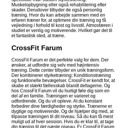
Muskelopbygning eller også rehabilitering efter
skader. Derudover tilbyder de også personlig
træning. Hvor du kan arbejde sammen med en
erfaren træner for, at optimere din træning og få
vejledning i forhold til kost og livsstil. Atmosfæren i
studiet er venlig og motiverende. Hvilket gør det til
et fantastisk sted, at træne.
CrossFit Farum
CrossFit Farum er det perfekte valg for dem. Der
ønsker, at udfordre sig selv med højintensiv
træning. Dette center tilbyder en unik træningsform.
Der kombinerer styrketræning; Konditionstræning
og funktionelle bevægelser. CrossFit er kendt for, at
skabe et stærkt fællesskab blandt deltagerne. Og
hos CrossFit Farum vil du hurtigt føle dig som en
del af en familie. Træningen er varieret og
udfordrende. Og du vil opleve. At du konstant
forbedrer dine færdigheder og styrke. Trænerne er
dygtige og motiverende. Og de hjælper dig med, at
tilpasse træningen til dit niveau. Så du kan få mest
muligt ud af hver session. Hvis du er klar til, at tage
din træning til det næste niveau. Er CrossFit Farum