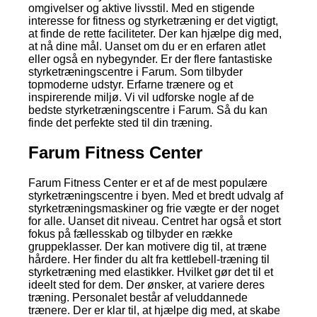
omgivelser og aktive livsstil. Med en stigende
interesse for fitness og styrketræning er det vigtigt,
at finde de rette faciliteter. Der kan hjælpe dig med,
at nå dine mål. Uanset om du er en erfaren atlet
eller også en nybegynder. Er der flere fantastiske
styrketræningscentre i Farum. Som tilbyder
topmoderne udstyr. Erfarne trænere og et
inspirerende miljø. Vi vil udforske nogle af de
bedste styrketræningscentre i Farum. Så du kan
finde det perfekte sted til din træning.
Farum Fitness Center
Farum Fitness Center er et af de mest populære
styrketræningscentre i byen. Med et bredt udvalg af
styrketræningsmaskiner og frie vægte er der noget
for alle. Uanset dit niveau. Centret har også et stort
fokus på fællesskab og tilbyder en række
gruppeklasser. Der kan motivere dig til, at træne
hårdere. Her finder du alt fra kettlebell-træning til
styrketræning med elastikker. Hvilket gør det til et
ideelt sted for dem. Der ønsker, at variere deres
træning. Personalet består af veluddannede
trænere. Der er klar til, at hjælpe dig med, at skabe