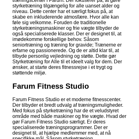
træningscenter i Farum. Der fokuserer på, at gøre
styrketræning tilgængelig for alle uanset alder og
niveau. Dette center har et særligt fokus på, at
skabe en inkluderende atmosfære. Hvor alle kan
føle sig velkomne. Foruden de traditionelle
styrketræningsmaskiner og frie vægte tilbyder de
også specialiserede klasser. Der er designet til, at
imødekomme forskellige behov. Såsom
seniortræning og træning for gravide; Trænerne er
erfarne og passionerede. Og de er altid klar til, at
tilbyde personlig vejledning og støtte. Dette gør
Styrketræning for Alle til et ideelt valg for dem. Der
ønsker, at starte deres fitnessrejse i et trygt og
støttende miljø.
Farum Fitness Studio
Farum Fitness Studio er et moderne fitnesscenter.
Der tilbyder et bredt udvalg af træningsmuligheder.
Med fokus på styrketræning har de et veludstyret
område med både maskiner og frie vægte. Hvad der
gør Farum Fitness Studio særligt. Er deres
specialiserede træningsprogrammer. Der er
designet til, at hjælpe medlemmer med, at nå
specifikke mål. Såsom styrketræning.