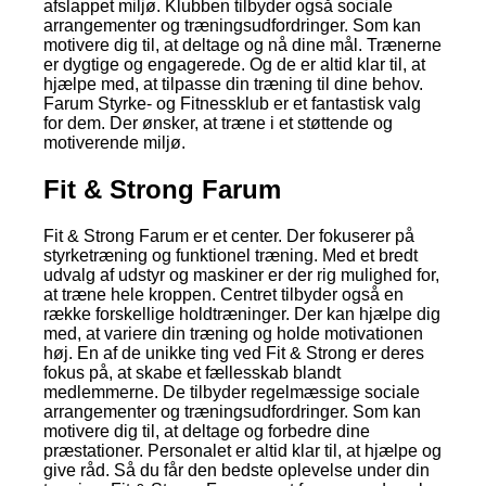
afslappet miljø. Klubben tilbyder også sociale
arrangementer og træningsudfordringer. Som kan
motivere dig til, at deltage og nå dine mål. Trænerne
er dygtige og engagerede. Og de er altid klar til, at
hjælpe med, at tilpasse din træning til dine behov.
Farum Styrke- og Fitnessklub er et fantastisk valg
for dem. Der ønsker, at træne i et støttende og
motiverende miljø.
Fit & Strong Farum
Fit & Strong Farum er et center. Der fokuserer på
styrketræning og funktionel træning. Med et bredt
udvalg af udstyr og maskiner er der rig mulighed for,
at træne hele kroppen. Centret tilbyder også en
række forskellige holdtræninger. Der kan hjælpe dig
med, at variere din træning og holde motivationen
høj. En af de unikke ting ved Fit & Strong er deres
fokus på, at skabe et fællesskab blandt
medlemmerne. De tilbyder regelmæssige sociale
arrangementer og træningsudfordringer. Som kan
motivere dig til, at deltage og forbedre dine
præstationer. Personalet er altid klar til, at hjælpe og
give råd. Så du får den bedste oplevelse under din