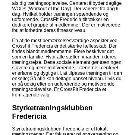
alsidig træningsoplevelse. Centeret tilbyder daglige
WODs (Workout of the Day). Der varierer fra dag til
dag. Hvilket holder træningen spændende og
udfordrende. CrossFit Fredericia tiltrækker en
dedikeret gruppe af medlemmer. Der er motiverede
for, at forbedre deres fitnessniveau.
En af de mest bemærkelsesværdige aspekter ved
CrossFit Fredericia er det stærke fællesskab. Der
findes blandt medlemmerne. Flere beskriver det
som en familie. Hvor alle støtter hinanden i deres
træningsrejse. Dette sociale element gør træningen
sjovere og mere motiverende. Trænerne i centeret
er erfarne og dygtige til, at tilpasse træningen til den
enkelte; Så alle kan deltage uanset niveau. Hvis du
er på udkig efter en udfordrende og motiverende
træningsoplevelse. Er CrossFit Fredericia et
fremragende valg.
Styrketræningsklubben
Fredericia
Styrketræningsklubben Fredericia er et lokalt
træningscenter. Der fokuserer på styrketræning og