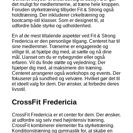
det muligt for medlemmerne, at træne hele kroppen.
Foruden styrketræning tilbyder Fit & Strong også
holdtræning. Der inkluderer cirkeltræning og
bootcamp-stil klasser. Som er designet til, at
udfordre både styrke og udholdenhed.
En af de mest tiltalende aspekter ved Fit & Strong
Fredericia er den personlige tilgang. Centeret har til
sine medlemmer. Trænerne er engagerede og
villige til, at hjælpe dig med, at sætte og nå dine
mål. Uanset om du er nybegynder eller også
erfaren. Vil du finde støtte og vejledning; Der
hjælper dig med, at maksimere din træning.
Centeret arrangerer også workshops og events. Der
fokuserer på sundhed og velvære. Hvilket gør det til
et ideelt valg for dem. Der ønsker, at forbedre deres
livsstil.
CrossFit Fredericia
CrossFit Fredericia er et center for dem. Der ønsker,
at udfordre sig selv med højintensiv træning.
CrossFit kombinerer elementer fra styrketræning.
Konditionstræning og gymnastik for, at skabe en