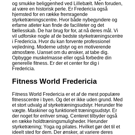
og smukke beliggenhed ved Lillebælt. Men foruden,
at være en historisk perle. Er Fredericia også
hjemsted for en række fremragende
styrketræningscentre. Hvor både nybegyndere og
erfarne atleter kan finde de faciliteter og det
fællesskab. De har brug for for, at nå deres mål. Vi
vil udforske nogle af de bedste styrketræningscentre
i Fredericia. Hvor du kan forvente professionel
vejledning. Moderne udstyr og en motiverende
atmosfære. Uanset om du ønsker, at tabe dig.
Opbygge muskelmasse eller også forbedre din
generelle fitness. Er der et center for dig i
Fredericia.
Fitness World Fredericia
Fitness World Fredericia er et af de mest populære
fitnesscentre i byen. Og det er ikke uden grund. Med
et stort udvalg af styrketræningsudstyr. Herunder frie
vægte. Maskiner og funktionelt træningsudstyr. Er
der noget for enhver smag. Centeret tilbyder også
en række holdtræningsmuligheder. Herunder
styrketræning; Yoga og pilates. Hvilket gør det til et
ideelt sted for dem. Der ønsker, at variere deres