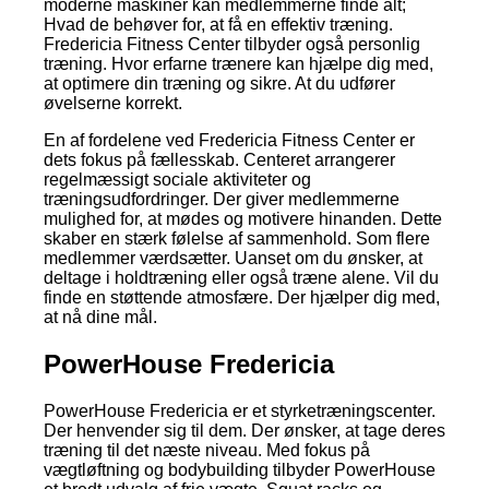
moderne maskiner kan medlemmerne finde alt;
Hvad de behøver for, at få en effektiv træning.
Fredericia Fitness Center tilbyder også personlig
træning. Hvor erfarne trænere kan hjælpe dig med,
at optimere din træning og sikre. At du udfører
øvelserne korrekt.
En af fordelene ved Fredericia Fitness Center er
dets fokus på fællesskab. Centeret arrangerer
regelmæssigt sociale aktiviteter og
træningsudfordringer. Der giver medlemmerne
mulighed for, at mødes og motivere hinanden. Dette
skaber en stærk følelse af sammenhold. Som flere
medlemmer værdsætter. Uanset om du ønsker, at
deltage i holdtræning eller også træne alene. Vil du
finde en støttende atmosfære. Der hjælper dig med,
at nå dine mål.
PowerHouse Fredericia
PowerHouse Fredericia er et styrketræningscenter.
Der henvender sig til dem. Der ønsker, at tage deres
træning til det næste niveau. Med fokus på
vægtløftning og bodybuilding tilbyder PowerHouse