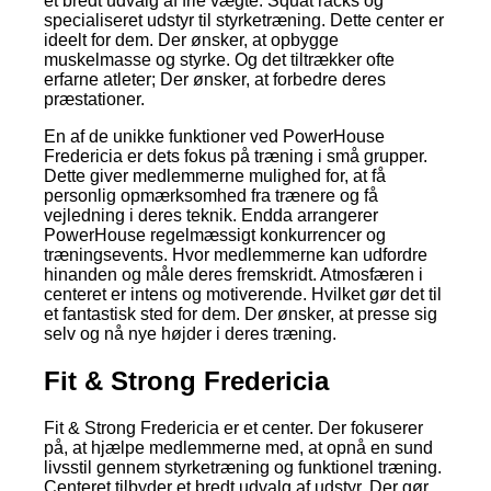
et bredt udvalg af frie vægte. Squat racks og
specialiseret udstyr til styrketræning. Dette center er
ideelt for dem. Der ønsker, at opbygge
muskelmasse og styrke. Og det tiltrækker ofte
erfarne atleter; Der ønsker, at forbedre deres
præstationer.
En af de unikke funktioner ved PowerHouse
Fredericia er dets fokus på træning i små grupper.
Dette giver medlemmerne mulighed for, at få
personlig opmærksomhed fra trænere og få
vejledning i deres teknik. Endda arrangerer
PowerHouse regelmæssigt konkurrencer og
træningsevents. Hvor medlemmerne kan udfordre
hinanden og måle deres fremskridt. Atmosfæren i
centeret er intens og motiverende. Hvilket gør det til
et fantastisk sted for dem. Der ønsker, at presse sig
selv og nå nye højder i deres træning.
Fit & Strong Fredericia
Fit & Strong Fredericia er et center. Der fokuserer
på, at hjælpe medlemmerne med, at opnå en sund
livsstil gennem styrketræning og funktionel træning.
Centeret tilbyder et bredt udvalg af udstyr. Der gør