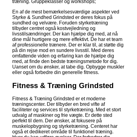
træning. Gruppeklasser og workshops;
En af de mest bemærkelsesværdige aspekter ved
Styrke & Sundhed Grindsted er deres fokus på
sundhed og velvære. Foruden styrketræning
tilbyder centret også kostvejledning og
livsstilsændringer. Der kan hjælpe dig med, at nå
dine mål hurtigere og mere effektivt. De har et team
af professionelle trænere. Der er klar til, at støtte dig
på din rejse mod en sundere livsstil. Med deres
omfattende viden og erfaring kan de hjælpe dig
med, at finde den bedste træningsmetode for dig.
Uanset om du ønsker, at tabe dig. Opbygge muskler
eller også forbedre din generelle fitness.
Fitness & Træning Grindsted
Fitness & Træning Grindsted er et moderne
træningscenter. Der tilbyder en bred vifte af
faciliteter og services til styrketræning. Med et stort
udvalg af maskiner og frie vægte. Er dette sted
perfekt til dem. Der ønsker, at fokusere på
muskelopbygning og styrketræning. Centeret har
også et dedikeret område til funktionel træning.