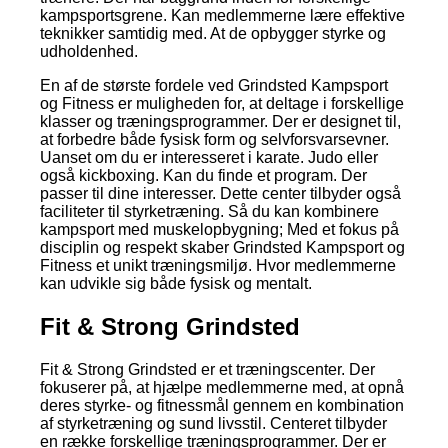
kampsportsgrene. Kan medlemmerne lære effektive
teknikker samtidig med. At de opbygger styrke og
udholdenhed.
En af de største fordele ved Grindsted Kampsport
og Fitness er muligheden for, at deltage i forskellige
klasser og træningsprogrammer. Der er designet til,
at forbedre både fysisk form og selvforsvarsevner.
Uanset om du er interesseret i karate. Judo eller
også kickboxing. Kan du finde et program. Der
passer til dine interesser. Dette center tilbyder også
faciliteter til styrketræning. Så du kan kombinere
kampsport med muskelopbygning; Med et fokus på
disciplin og respekt skaber Grindsted Kampsport og
Fitness et unikt træningsmiljø. Hvor medlemmerne
kan udvikle sig både fysisk og mentalt.
Fit & Strong Grindsted
Fit & Strong Grindsted er et træningscenter. Der
fokuserer på, at hjælpe medlemmerne med, at opnå
deres styrke- og fitnessmål gennem en kombination
af styrketræning og sund livsstil. Centeret tilbyder
en række forskellige træningsprogrammer. Der er