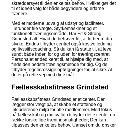
skræddersyet til den enkeltes behov. Hvilket gør det
til et ideelt valg for både begyndere og erfarne
trænere.
Med et moderne udvalg af udstyr og faciliteter.
Herunder frie vægte. Styrkemaskiner og et
funktionelt træningsområde. Har Fit & Strong
Grindsted alt. Hvad du behøver for, at forbedre din
styrke. Endda tilbyder centret også kostvejledning
og livsstilscoaching. Så du kan få støtte til, at leve
sundt både inden for og uden for træningscentret.
Personalet er dedikeret til, at hjælpe dig med, at
finde den bedste træningsmetode for dig. Og de
tilbyder regelmæssige opfølgninger for, at sikre. At
du er på rette vej mod dine mål.
Fællesskabsfitness Grindsted
Fællesskabsfitness Grindsted er et center. Der
lægger stor vægt på, at skabe et støttende og
inkluderende miljø for alle medlemmer. Med fokus
på fællesskab og motivation tilbyder dette center en
række forskellige træningsmuligheder; Der kan
tilpasses den enkeltes behov. Uanset om du ønsker,