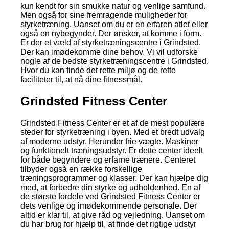
kun kendt for sin smukke natur og venlige samfund.
Men også for sine fremragende muligheder for
styrketræning. Uanset om du er en erfaren atlet eller
også en nybegynder. Der ønsker, at komme i form.
Er der et væld af styrketræningscentre i Grindsted.
Der kan imødekomme dine behov. Vi vil udforske
nogle af de bedste styrketræningscentre i Grindsted.
Hvor du kan finde det rette miljø og de rette
faciliteter til, at nå dine fitnessmål.
Grindsted Fitness Center
Grindsted Fitness Center er et af de mest populære
steder for styrketræning i byen. Med et bredt udvalg
af moderne udstyr. Herunder frie vægte. Maskiner
og funktionelt træningsudstyr. Er dette center ideelt
for både begyndere og erfarne trænere. Centeret
tilbyder også en række forskellige
træningsprogrammer og klasser. Der kan hjælpe dig
med, at forbedre din styrke og udholdenhed. En af
de største fordele ved Grindsted Fitness Center er
dets venlige og imødekommende personale. Der
altid er klar til, at give råd og vejledning. Uanset om
du har brug for hjælp til, at finde det rigtige udstyr