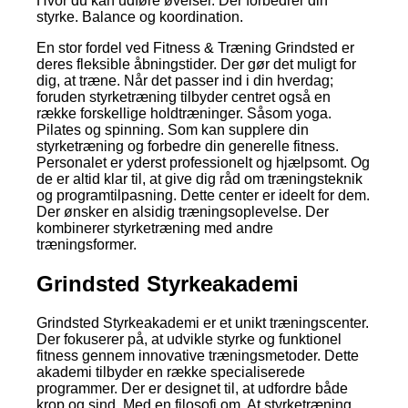
Hvor du kan udføre øvelser. Der forbedrer din
styrke. Balance og koordination.
En stor fordel ved Fitness & Træning Grindsted er
deres fleksible åbningstider. Der gør det muligt for
dig, at træne. Når det passer ind i din hverdag;
foruden styrketræning tilbyder centret også en
række forskellige holdtræninger. Såsom yoga.
Pilates og spinning. Som kan supplere din
styrketræning og forbedre din generelle fitness.
Personalet er yderst professionelt og hjælpsomt. Og
de er altid klar til, at give dig råd om træningsteknik
og programtilpasning. Dette center er ideelt for dem.
Der ønsker en alsidig træningsoplevelse. Der
kombinerer styrketræning med andre
træningsformer.
Grindsted Styrkeakademi
Grindsted Styrkeakademi er et unikt træningscenter.
Der fokuserer på, at udvikle styrke og funktionel
fitness gennem innovative træningsmetoder. Dette
akademi tilbyder en række specialiserede
programmer. Der er designet til, at udfordre både
krop og sind. Med en filosofi om. At styrketræning