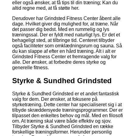
eller også ønsker, at få tips til din træning; Kan du
altid regne med, at få støtte her.
Derudover har Grindsted Fitness Center åbent alle
dage. Hvilket giver dig mulighed for, at træne. Når
det passer dig bedst. Med en rummelig og lys
træningssal. Der er fyldt med naturligt lys. Er det et
behageligt sted, at tilbringe tid. Centeret tilbyder
også faciliteter som omklædningsrum og sauna. Så
du kan slappe af efter en hård træning. Alt i alt er
Grindsted Fitness Center et fremragende valg for
alle. Der ønsker, at forbedre deres styrke og
generelle fitness.
Styrke & Sundhed Grindsted
Styrke & Sundhed Grindsted er et andet fantastisk
valg for dem. Der ønsker, at fokusere på
styrketræning. Dette center har specialiseret sig i at
tilbyde skræddersyede træningsprogrammer. Der er
tilpasset den enkeltes behov og mål. Med en filosofi
om. At træning skal være både effektiv og sjov.
Tilbyder Styrke & Sundhed Grindsted en række
forskellige træningsformer. Herunder personlig