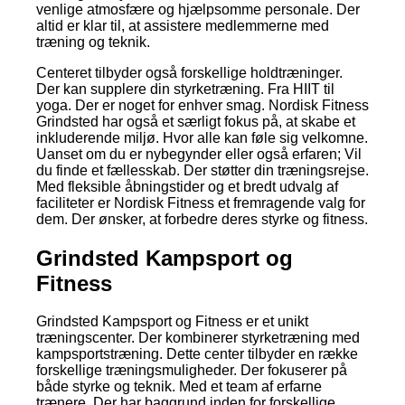
venlige atmosfære og hjælpsomme personale. Der
altid er klar til, at assistere medlemmerne med
træning og teknik.
Centeret tilbyder også forskellige holdtræninger.
Der kan supplere din styrketræning. Fra HIIT til
yoga. Der er noget for enhver smag. Nordisk Fitness
Grindsted har også et særligt fokus på, at skabe et
inkluderende miljø. Hvor alle kan føle sig velkomne.
Uanset om du er nybegynder eller også erfaren; Vil
du finde et fællesskab. Der støtter din træningsrejse.
Med fleksible åbningstider og et bredt udvalg af
faciliteter er Nordisk Fitness et fremragende valg for
dem. Der ønsker, at forbedre deres styrke og fitness.
Grindsted Kampsport og
Fitness
Grindsted Kampsport og Fitness er et unikt
træningscenter. Der kombinerer styrketræning med
kampsportstræning. Dette center tilbyder en række
forskellige træningsmuligheder. Der fokuserer på
både styrke og teknik. Med et team af erfarne
trænere. Der har baggrund inden for forskellige