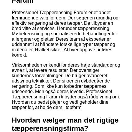
Farum
Professionel Tæpperensning Farum er et andet
fremragende valg for dem; Der søger en grundig og
effektiv rengøring af deres tæpper. De tilbyder en
bred vifte af services. Herunder tæpperensning.
Møbelrensning og specialiserede behandlinger for
allergener og pletter. Deres team af eksperter er
uddannet i at håndtere forskellige typer tæpper og
materialer. Hvilket sikrer. At hver opgave udføres
korrekt.
Virksomheden er kendt for deres høje standarder og
evne til, at levere resultater. Der overstiger
kundernes forventninger. De bruger avanceret
udstyr og teknikker. Der sikrer en dybdegående
rengøring. Som ikke kun forbedrer tæppernes
udseende. Men også deres levetid. Professionel
Tæpperensning Farum tilbyder også rådgivning om.
Hvordan du bedst plejer og vedligeholder dine
tæpper for, at holde dem i topform.
Hvordan vælger man det rigtige
tæpperensningsfirma?