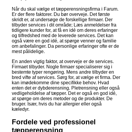
Når du skal vælge et tæpperensningsfirma i Farum.
Er der flere faktorer. Du bør overveje. Det første
skridt er, at undersøge de forskellige firmaer. Der
tilbyder services i dit område; Læs anmeldelser fra
tidligere kunder for, at få en idé om deres erfaringer
og tilfredshed med de leverede services. Det kan
også være en god idé, at spørge venner og familie
om anbefalinger. Da personlige erfaringer ofte er de
mest pålidelige.
En anden vigtig faktor, at overveje er de services.
Firmaet tilbyder. Nogle firmaer specialiserer sig i
bestemte typer rengøring. Mens andre tilbyder en
bred vifte af services. Sørg for, at vælge et firma. Der
kan imødekomme dine specifikke behov. Hvad
enten det er dybderensning. Pletrensning eller også
vedligeholdelse af tæpper. Det er også en god idé,
at spørge om deres metoder og de produkter. De
bruger. Især, hvis du har allergier eller også
kæledyr.
Fordele ved professionel
tæpperensning