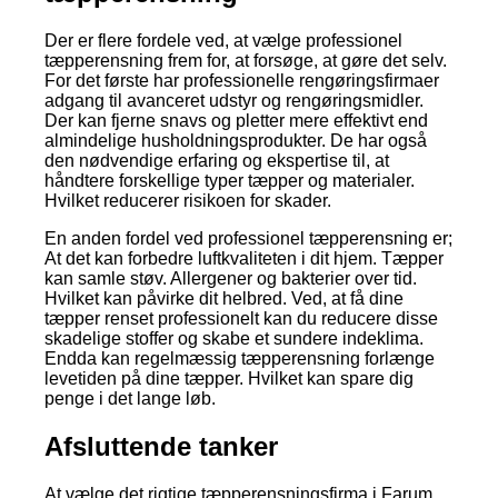
Der er flere fordele ved, at vælge professionel
tæpperensning frem for, at forsøge, at gøre det selv.
For det første har professionelle rengøringsfirmaer
adgang til avanceret udstyr og rengøringsmidler.
Der kan fjerne snavs og pletter mere effektivt end
almindelige husholdningsprodukter. De har også
den nødvendige erfaring og ekspertise til, at
håndtere forskellige typer tæpper og materialer.
Hvilket reducerer risikoen for skader.
En anden fordel ved professionel tæpperensning er;
At det kan forbedre luftkvaliteten i dit hjem. Tæpper
kan samle støv. Allergener og bakterier over tid.
Hvilket kan påvirke dit helbred. Ved, at få dine
tæpper renset professionelt kan du reducere disse
skadelige stoffer og skabe et sundere indeklima.
Endda kan regelmæssig tæpperensning forlænge
levetiden på dine tæpper. Hvilket kan spare dig
penge i det lange løb.
Afsluttende tanker
At vælge det rigtige tæpperensningsfirma i Farum