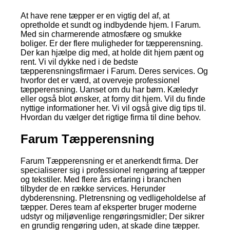
At have rene tæpper er en vigtig del af, at
opretholde et sundt og indbydende hjem. I Farum.
Med sin charmerende atmosfære og smukke
boliger. Er der flere muligheder for tæpperensning.
Der kan hjælpe dig med, at holde dit hjem pænt og
rent. Vi vil dykke ned i de bedste
tæpperensningsfirmaer i Farum. Deres services. Og
hvorfor det er værd, at overveje professionel
tæpperensning. Uanset om du har børn. Kæledyr
eller også blot ønsker, at forny dit hjem. Vil du finde
nyttige informationer her. Vi vil også give dig tips til.
Hvordan du vælger det rigtige firma til dine behov.
Farum Tæpperensning
Farum Tæpperensning er et anerkendt firma. Der
specialiserer sig i professionel rengøring af tæpper
og tekstiler. Med flere års erfaring i branchen
tilbyder de en række services. Herunder
dybderensning. Pletrensning og vedligeholdelse af
tæpper. Deres team af eksperter bruger moderne
udstyr og miljøvenlige rengøringsmidler; Der sikrer
en grundig rengøring uden, at skade dine tæpper.