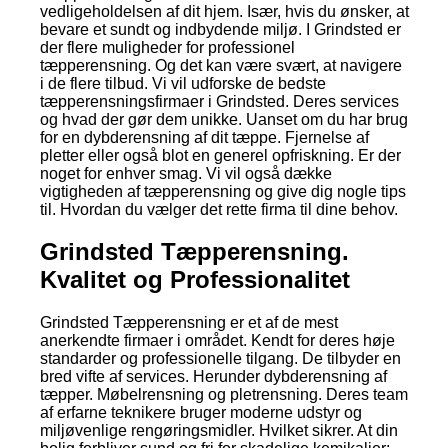
vedligeholdelsen af dit hjem. Især, hvis du ønsker, at
bevare et sundt og indbydende miljø. I Grindsted er
der flere muligheder for professionel
tæpperensning. Og det kan være svært, at navigere
i de flere tilbud. Vi vil udforske de bedste
tæpperensningsfirmaer i Grindsted. Deres services
og hvad der gør dem unikke. Uanset om du har brug
for en dybderensning af dit tæppe. Fjernelse af
pletter eller også blot en generel opfriskning. Er der
noget for enhver smag. Vi vil også dække
vigtigheden af tæpperensning og give dig nogle tips
til. Hvordan du vælger det rette firma til dine behov.
Grindsted Tæpperensning.
Kvalitet og Professionalitet
Grindsted Tæpperensning er et af de mest
anerkendte firmaer i området. Kendt for deres høje
standarder og professionelle tilgang. De tilbyder en
bred vifte af services. Herunder dybderensning af
tæpper. Møbelrensning og pletrensning. Deres team
af erfarne teknikere bruger moderne udstyr og
miljøvenlige rengøringsmidler. Hvilket sikrer. At din