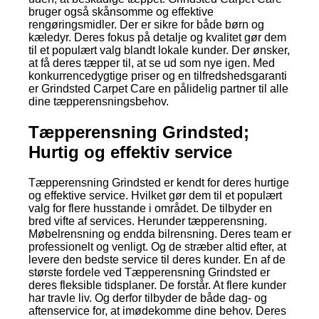
bruger også skånsomme og effektive
rengøringsmidler. Der er sikre for både børn og
kæledyr. Deres fokus på detalje og kvalitet gør dem
til et populært valg blandt lokale kunder. Der ønsker,
at få deres tæpper til, at se ud som nye igen. Med
konkurrencedygtige priser og en tilfredshedsgaranti
er Grindsted Carpet Care en pålidelig partner til alle
dine tæpperensningsbehov.
Tæpperensning Grindsted;
Hurtig og effektiv service
Tæpperensning Grindsted er kendt for deres hurtige
og effektive service. Hvilket gør dem til et populært
valg for flere husstande i området. De tilbyder en
bred vifte af services. Herunder tæpperensning.
Møbelrensning og endda bilrensning. Deres team er
professionelt og venligt. Og de stræber altid efter, at
levere den bedste service til deres kunder. En af de
største fordele ved Tæpperensning Grindsted er
deres fleksible tidsplaner. De forstår. At flere kunder
har travle liv. Og derfor tilbyder de både dag- og
aftenservice for, at imødekomme dine behov. Deres