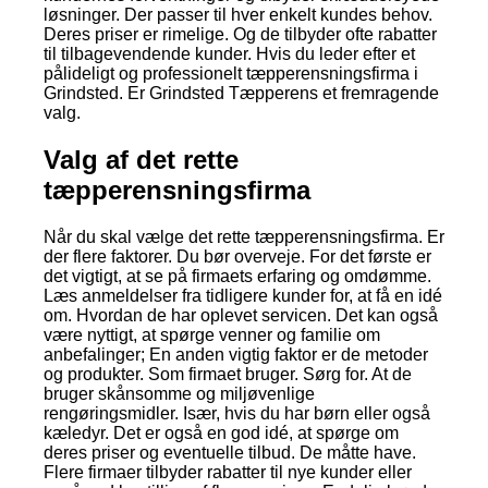
løsninger. Der passer til hver enkelt kundes behov.
Deres priser er rimelige. Og de tilbyder ofte rabatter
til tilbagevendende kunder. Hvis du leder efter et
pålideligt og professionelt tæpperensningsfirma i
Grindsted. Er Grindsted Tæpperens et fremragende
valg.
Valg af det rette
tæpperensningsfirma
Når du skal vælge det rette tæpperensningsfirma. Er
der flere faktorer. Du bør overveje. For det første er
det vigtigt, at se på firmaets erfaring og omdømme.
Læs anmeldelser fra tidligere kunder for, at få en idé
om. Hvordan de har oplevet servicen. Det kan også
være nyttigt, at spørge venner og familie om
anbefalinger; En anden vigtig faktor er de metoder
og produkter. Som firmaet bruger. Sørg for. At de
bruger skånsomme og miljøvenlige
rengøringsmidler. Især, hvis du har børn eller også
kæledyr. Det er også en god idé, at spørge om
deres priser og eventuelle tilbud. De måtte have.
Flere firmaer tilbyder rabatter til nye kunder eller