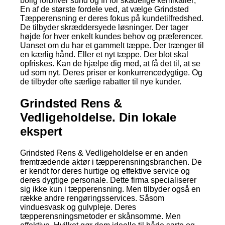
bolig forbliver sund og fri for skadelige kemikalier;
En af de største fordele ved, at vælge Grindsted
Tæpperensning er deres fokus på kundetilfredshed.
De tilbyder skræddersyede løsninger. Der tager
højde for hver enkelt kundes behov og præferencer.
Uanset om du har et gammelt tæppe. Der trænger til
en kærlig hånd. Eller et nyt tæppe. Der blot skal
opfriskes. Kan de hjælpe dig med, at få det til, at se
ud som nyt. Deres priser er konkurrencedygtige. Og
de tilbyder ofte særlige rabatter til nye kunder.
Grindsted Rens &
Vedligeholdelse. Din lokale
ekspert
Grindsted Rens & Vedligeholdelse er en anden
fremtrædende aktør i tæpperensningsbranchen. De
er kendt for deres hurtige og effektive service og
deres dygtige personale. Dette firma specialiserer
sig ikke kun i tæpperensning. Men tilbyder også en
række andre rengøringsservices. Såsom
vinduesvask og gulvpleje. Deres
tæpperensningsmetoder er skånsomme. Men