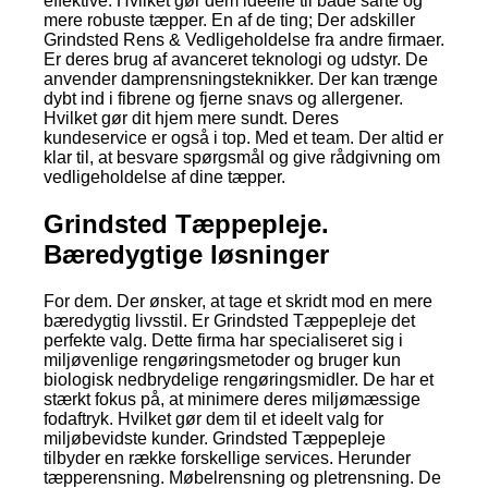
effektive. Hvilket gør dem ideelle til både sarte og
mere robuste tæpper. En af de ting; Der adskiller
Grindsted Rens & Vedligeholdelse fra andre firmaer.
Er deres brug af avanceret teknologi og udstyr. De
anvender damprensningsteknikker. Der kan trænge
dybt ind i fibrene og fjerne snavs og allergener.
Hvilket gør dit hjem mere sundt. Deres
kundeservice er også i top. Med et team. Der altid er
klar til, at besvare spørgsmål og give rådgivning om
vedligeholdelse af dine tæpper.
Grindsted Tæppepleje.
Bæredygtige løsninger
For dem. Der ønsker, at tage et skridt mod en mere
bæredygtig livsstil. Er Grindsted Tæppepleje det
perfekte valg. Dette firma har specialiseret sig i
miljøvenlige rengøringsmetoder og bruger kun
biologisk nedbrydelige rengøringsmidler. De har et
stærkt fokus på, at minimere deres miljømæssige
fodaftryk. Hvilket gør dem til et ideelt valg for
miljøbevidste kunder. Grindsted Tæppepleje
tilbyder en række forskellige services. Herunder
tæpperensning. Møbelrensning og pletrensning. De