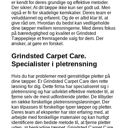
er kendt for deres grundige og effektive metoder.
Der sikrer; At dit tæppe ikke kun ser godt ud. Men
også er fri for skadelige kemikalier. Deres team er
veluddannet og erfarent. Og de er altid klar til, at
give råd om. Hvordan du bedst kan vedligeholde
dine tæpper mellem rensningerne. Med deres fokus
på bæredygtighed og kvalitet er Grindsted
Tæppepleje et fremragende valg for dem. Der
ønsker, at gøre en forskel.
Grindsted Carpet Care.
Specialister i pletrensning
Hvis du har problemer med genstridige pletter på
dine tæpper. Er Grindsted Carpet Care den rette
løsning for dig. Dette firma har specialiseret sig i
pletrensning og har udviklet effektive metoder til, at
fjerne selv de mest udfordrende pletter. De tilbyder
en række forskellige pletrensningsløsninger. Der
kan tilpasses til forskellige typer tæpper og pletter.
Deres team af eksperter har stor erfaring med, at
arbejde med forskellige materialer og kan hurtigt
identificere den bedste metode til, at fjerne pletter
uden, at beskadige tæppet. Grindsted Carpet Care