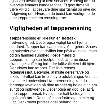
også ved bestilling af flere services. Endelig bør du
overveje firmaets kundeservice. Et godt firma vil
være villig til, at besvare dine spørgsmål og give dig
rådgivning om. Hvordan du bedst kan vedligeholde
dine tæpper mellem rensningerne.
Vigtigheden af tæpperensning
Tæpperensning er ikke kun en æstetisk
nødvendighed; Det er også vigtigt for dit hjems
sundhed. Tæpper kan samle støv. Allergener. Snavs
og bakterier over tid. Hvilket kan påvirke indeklimaet
og din families sundhed. Regelmæssig
tæpperensning kan hjælpe med, at fjerne disse
skadelige stoffer og forbedre luftkvaliteten i dit hjem.
Derudover kan tæpper. Der ikke renses
regelmæssigt. Begynde, at miste deres farve og
tekstur; Hvilket kan føre til dyre udskiftninger. Ved, at
investere i professionel tæpperensning kan du
forlænge levetiden på dine tæpper og holde dit hjem
sundt og indbydende. Det er også en god idé, at få
dine tæpper renset. Hvis du har haft kæledyr eller
også små børn. Da de ofte kan forårsage pletter og
lugt. Der kræver professionel behandling.