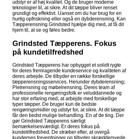
udstyr er af høj kvalitet. Og de bruger moderne
teknologier til, at sikre. At dit tæppe bliver renset
grundigt og effektivt. Uanset om du har brug for en
hurtig opfriskning eller også en dybderensning. Kan
Tæpperensning Grindsted hjælpe dig med, at få dit
hjem til, at se og føles bedre.
Grindsted Tæpperens. Fokus
på kundetilfredshed
Grindsted Tæpperens har opbygget et solidt rygte
for deres fremragende kundeservice og kvaliteten af
deres arbejde. De tilbyder en række forskellige
tæpperensningsservices. Herunder dybderensning;
Pletrensning og møbelrensning. Deres team af
professionelle rengøringsfolk er veluddannede og
har stor erfaring med, at arbejde med forskellige
typer tæpper. De bruger kun de bedste
rengøringsmidler og udstyr for, at sikre. At dit tæppe
får den bedst mulige behandling. En af de ting. Der
gør Grindsted Tæpperens særligt
bemærkelsesværdigt. Er deres fokus på
kundetilfredshed. De stræber efter, at overgå
kundernes forventninger og tilbyder skræddersyede