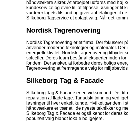
håndværkere sikrer. At arbejdet udføres med høj k
kundeservice og evne til, at tilpasse løsninger til
vurderer tagets tilstand og giver anbefalinger til d
Silkeborg Tagservice et oplagt valg. Når det kommer
Nordisk Tagrenovering
Nordisk Tagrenovering er et firma. Der fokuserer p
anvender moderne teknologier og materialer. Der
energieffektivitet. Nordisk Tagrenovering tilbyder 
solceller. Deres team består af eksperter inden for
for dem. Der ønsker, at forbedre deres boligs ener
Tagrenovering et fremragende valg for miljøbevidst
Silkeborg Tag & Facade
Silkeborg Tag & Facade er en virksomhed. Der til
reparation af flade tage. Tagudskiftning og vedlige
løsninger til hver enkelt kunde. Hvilket gør dem i 
håndværkere er trænet i de nyeste teknikker og meto
Silkeborg Tag & Facade er også kendt for deres kon
populært valg blandt lokale boligejere.