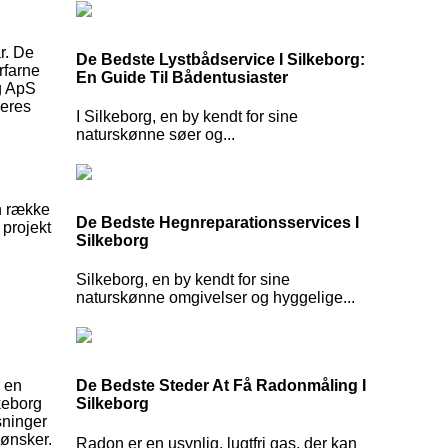
r. De
De Bedste Lystbådservice I Silkeborg:
rfarne
En Guide Til Bådentusiaster
g ApS
Deres
I Silkeborg, en by kendt for sine
naturskønne søer og...
en række
De Bedste Hegnreparationsservices I
 projekt
Silkeborg
Silkeborg, en by kendt for sine
naturskønne omgivelser og hyggelige...
r en
De Bedste Steder At Få Radonmåling I
keborg
Silkeborg
sninger
 ønsker.
Radon er en usynlig, lugtfri gas, der kan