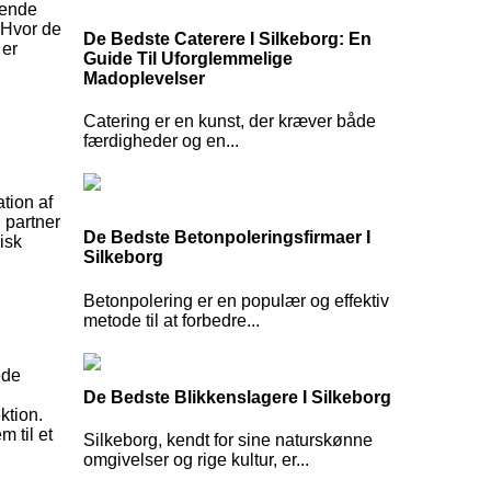
gende
. Hvor de
De Bedste Caterere I Silkeborg: En
 er
Guide Til Uforglemmelige
Madoplevelser
Catering er en kunst, der kræver både
færdigheder og en...
tion af
l partner
De Bedste Betonpoleringsfirmaer I
isk
Silkeborg
Betonpolering er en populær og effektiv
metode til at forbedre...
ede
De Bedste Blikkenslagere I Silkeborg
ktion.
 til et
Silkeborg, kendt for sine naturskønne
omgivelser og rige kultur, er...