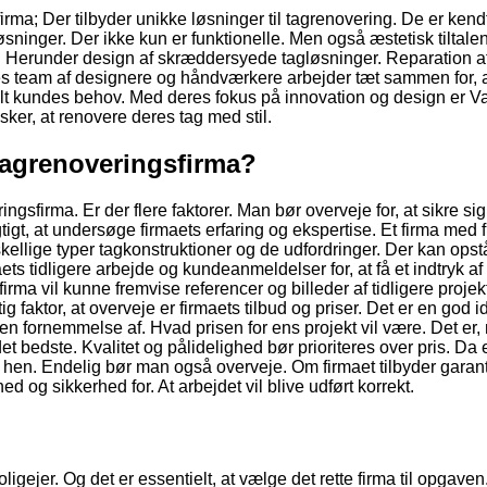
firma; Der tilbyder unikke løsninger til tagrenovering. De er kendt
øsninger. Der ikke kun er funktionelle. Men også æstetisk tiltale
s. Herunder design af skræddersyede tagløsninger. Reparation a
res team af designere og håndværkere arbejder tæt sammen for, 
lt kundes behov. Med deres fokus på innovation og design er Va
er, at renovere deres tag med stil.
tagrenoveringsfirma?
ingsfirma. Er der flere faktorer. Man bør overveje for, at sikre si
gtigt, at undersøge firmaets erfaring og ekspertise. Et firma med f
rskellige typer tagkonstruktioner og de udfordringer. Der kan ops
 tidligere arbejde og kundeanmeldelser for, at få et indtryk af
irma vil kunne fremvise referencer og billeder af tidligere projek
faktor, at overveje er firmaets tilbud og priser. Det er en god id
 få en fornemmelse af. Hvad prisen for ens projekt vil være. Det er
r det bedste. Kvalitet og pålidelighed bør prioriteres over pris. Da e
re hen. Endelig bør man også overveje. Om firmaet tilbyder garan
d og sikkerhed for. At arbejdet vil blive udført korrekt.
igejer. Og det er essentielt, at vælge det rette firma til opgaven