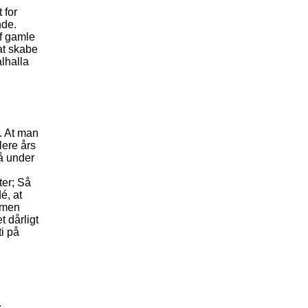
 for
nde.
f gamle
at skabe
lhalla
g. At man
lere års
tå under
ter; Så
é, at
, men
t dårligt
ti på
.