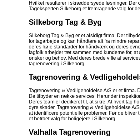
Hvilket resulterer i skræddersyede løsninger. Der o
Tageksperten Silkeborg et fremragende valg for de
Silkeborg Tag & Byg
Silkeborg Tag & Byg er et alsidigt firma. Der tilb
for tagarbejde og kan håndtere alt fra mindre repar
deres høje standarder for håndværk og deres evne ti
fagfolk arbejder tæt sammen med kunderne for, at 
ønsker og behov. Med deres brede vifte af services
tagrenovering i Silkeborg.
Tagrenovering & Vedligeholdel
Tagrenovering & Vedligeholdelse A/S er et firma. D
De tilbyder en række services. Herunder inspektion.
Deres team er dedikeret til, at sikre. At hvert tag h
dyre skader. Tagrenovering & Vedligeholdelse A/S e
at identificere potentielle problemer. Før de bliver
et betroet valg for boligejere i Silkeborg.
Valhalla Tagrenovering