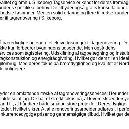
valitet og omhu. Silkeborg Tagservice er kendt for deres fremra
 kundens specifikke behov. De tilbyder også gratis konsultationer
e bedste løsninger. Med en solid erfaring og flere tilfredse kunder
 til tagrenovering i Silkeborg.
å bæredygtige og energieffektive løsninger til tagrenovering. De
 ikke kun forbedrer bygningens udseende. Men også dens
services som tagisolering. Udskiftning af tagbelægning og installa
 tagkonstruktion og energirådgivning. Hvilket gør dem til en idee
giforbrug. Med deres fokus på bæredygtighed og kvalitet er Nord
e boligejere.
byder en omfattende række af tagrenoveringsservices; Herunder
holdelse af tag. De har et stærkt fokus på, at levere skræddersy
stand til, at håndtere både små og store projekter. Deres dygtige
der. Hvilket sikrer. At alle renoveringsarbejder udføres til perfe
kurrencedygtige priser og gennemsigtige tilbud. Hvilket gør dem