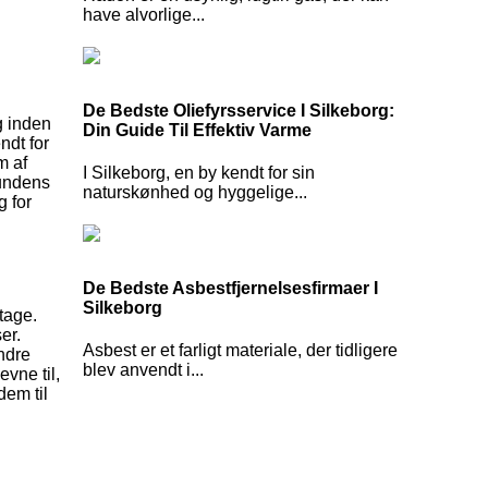
have alvorlige...
De Bedste Oliefyrsservice I Silkeborg:
g inden
Din Guide Til Effektiv Varme
ndt for
m af
I Silkeborg, en by kendt for sin
kundens
naturskønhed og hyggelige...
g for
De Bedste Asbestfjernelsesfirmaer I
Silkeborg
tage.
er.
Asbest er et farligt materiale, der tidligere
indre
blev anvendt i...
vne til,
dem til