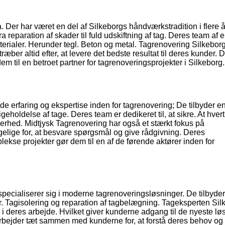
. Der har været en del af Silkeborgs håndværkstradition i flere å
a reparation af skader til fuld udskiftning af tag. Deres team af e
erialer. Herunder tegl. Beton og metal. Tagrenovering Silkebor
ber altid efter, at levere det bedste resultat til deres kunder. 
em til en betroet partner for tagrenoveringsprojekter i Silkeborg.
de erfaring og ekspertise inden for tagrenovering; De tilbyder 
holdelse af tage. Deres team er dedikeret til, at sikre. At hvert
kerhed. Midtjysk Tagrenovering har også et stærkt fokus på
ngelige for, at besvare spørgsmål og give rådgivning. Deres
plekse projekter gør dem til en af de førende aktører inden for
 specialiserer sig i moderne tagrenoveringsløsninger. De tilbyde
r. Tagisolering og reparation af tagbelægning. Tageksperten Sil
gi i deres arbejde. Hvilket giver kunderne adgang til de nyeste lø
arbejder tæt sammen med kunderne for, at forstå deres behov og