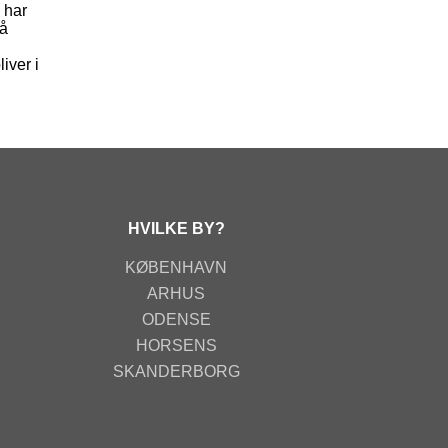
 har
få
iver i
HVILKE BY?
KØBENHAVN
ARHUS
ODENSE
HORSENS
SKANDERBORG