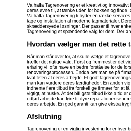
Valhalla Tagrenovering er et kreativt og innovativt 
deres evne til, at tænke uden for boksen og finde l
Valhalla Tagrenovering tilbyder en række service
tage og installation af moderne tagmaterialer. De
skræddersyede løsninger. Der passer til hver enke
Tagrenovering et spændende valg for dem. Der ønsk
Hvordan vælger man det rette 
Når man står over for, at skulle vælge et tagrenover
træffer det rigtige valg. Først og fremmest er det vi
erfaring vil ofte have en bedre forståelse for de fo
renoveringsprocessen. Endda bør man se på firmaets
kvaliteten af deres arbejde. Et godt tagrenoveringsf
man kan vurdere deres færdigheder. En anden vigtig 
indhente flere tilbud fra forskellige firmaer for, at
vigtigt, at huske. At det billigste tilbud ikke altid e
udført arbejde kan føre til dyre reparationer sene
deres arbejde. En god garanti kan give ekstra tryghe
Afslutning
Tagrenovering er en vigtig investering for enhver bol