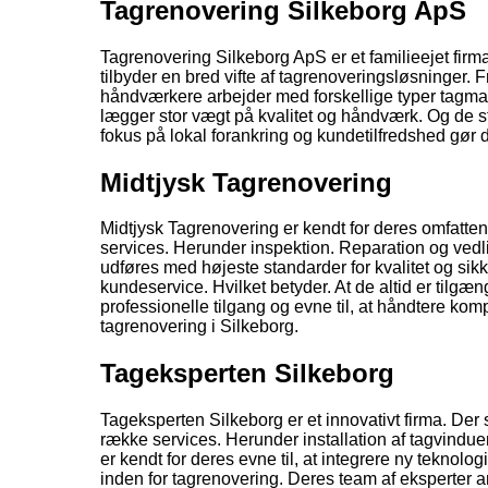
Tagrenovering Silkeborg ApS
Tagrenovering Silkeborg ApS er et familieejet firma
tilbyder en bred vifte af tagrenoveringsløsninger. Fr
håndværkere arbejder med forskellige typer tagmat
lægger stor vægt på kvalitet og håndværk. Og de stræ
fokus på lokal forankring og kundetilfredshed gør d
Midtjysk Tagrenovering
Midtjysk Tagrenovering er kendt for deres omfatten
services. Herunder inspektion. Reparation og vedlige
udføres med højeste standarder for kvalitet og sik
kundeservice. Hvilket betyder. At de altid er tilgæ
professionelle tilgang og evne til, at håndtere kom
tagrenovering i Silkeborg.
Tageksperten Silkeborg
Tageksperten Silkeborg er et innovativt firma. Der
række services. Herunder installation af tagvindue
er kendt for deres evne til, at integrere ny teknolo
inden for tagrenovering. Deres team af eksperter 