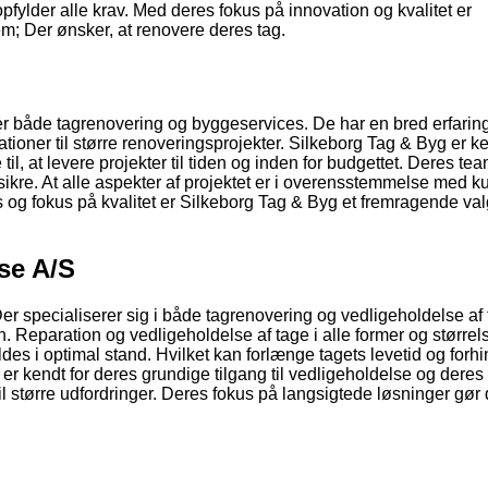
pfylder alle krav. Med deres fokus på innovation og kvalitet er
m; Der ønsker, at renovere deres tag.
yder både tagrenovering og byggeservices. De har en bred erfarin
ationer til større renoveringsprojekter. Silkeborg Tag & Byg er ke
l, at levere projekter til tiden og inden for budgettet. Deres tea
sikre. At alle aspekter af projektet er i overensstemmelse med 
 og fokus på kvalitet er Silkeborg Tag & Byg et fremragende val
se A/S
er specialiserer sig i både tagrenovering og vedligeholdelse af 
 Reparation og vedligeholdelse af tage i alle former og størrels
oldes i optimal stand. Hvilket kan forlænge tagets levetid og forh
r kendt for deres grundige tilgang til vedligeholdelse og deres e
 til større udfordringer. Deres fokus på langsigtede løsninger gør 