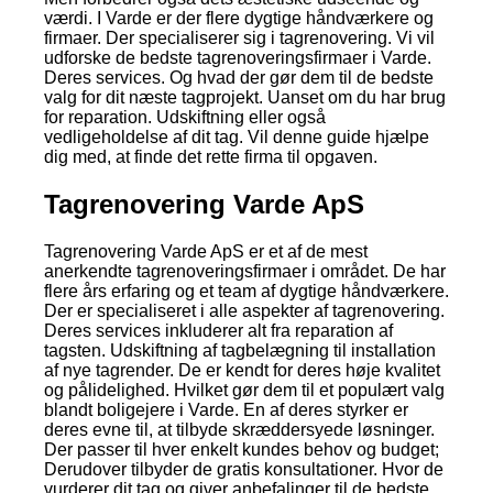
værdi. I Varde er der flere dygtige håndværkere og
firmaer. Der specialiserer sig i tagrenovering. Vi vil
udforske de bedste tagrenoveringsfirmaer i Varde.
Deres services. Og hvad der gør dem til de bedste
valg for dit næste tagprojekt. Uanset om du har brug
for reparation. Udskiftning eller også
vedligeholdelse af dit tag. Vil denne guide hjælpe
dig med, at finde det rette firma til opgaven.
Tagrenovering Varde ApS
Tagrenovering Varde ApS er et af de mest
anerkendte tagrenoveringsfirmaer i området. De har
flere års erfaring og et team af dygtige håndværkere.
Der er specialiseret i alle aspekter af tagrenovering.
Deres services inkluderer alt fra reparation af
tagsten. Udskiftning af tagbelægning til installation
af nye tagrender. De er kendt for deres høje kvalitet
og pålidelighed. Hvilket gør dem til et populært valg
blandt boligejere i Varde. En af deres styrker er
deres evne til, at tilbyde skræddersyede løsninger.
Der passer til hver enkelt kundes behov og budget;
Derudover tilbyder de gratis konsultationer. Hvor de
vurderer dit tag og giver anbefalinger til de bedste