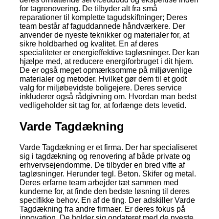
for tagrenovering. De tilbyder alt fra små
reparationer til komplette tagudskiftninger; Deres
team består af faguddannede håndværkere. Der
anvender de nyeste teknikker og materialer for, at
sikre holdbarhed og kvalitet. En af deres
specialiteter er energieffektive tagløsninger. Der kan
hjælpe med, at reducere energiforbruget i dit hjem.
De er også meget opmærksomme på miljøvenlige
materialer og metoder. Hvilket gør dem til et godt
valg for miljøbevidste boligejere. Deres service
inkluderer også rådgivning om. Hvordan man bedst
vedligeholder sit tag for, at forlænge dets levetid.
Varde Tagdækning
Varde Tagdækning er et firma. Der har specialiseret
sig i tagdækning og renovering af både private og
erhvervsejendomme. De tilbyder en bred vifte af
tagløsninger. Herunder tegl. Beton. Skifer og metal.
Deres erfarne team arbejder tæt sammen med
kunderne for, at finde den bedste løsning til deres
specifikke behov. En af de ting. Der adskiller Varde
Tagdækning fra andre firmaer. Er deres fokus på
innovation. De holder sig opdateret med de nyeste