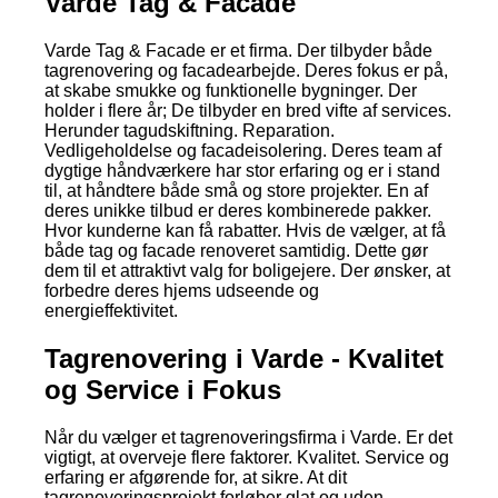
Varde Tag & Facade
Varde Tag & Facade er et firma. Der tilbyder både
tagrenovering og facadearbejde. Deres fokus er på,
at skabe smukke og funktionelle bygninger. Der
holder i flere år; De tilbyder en bred vifte af services.
Herunder tagudskiftning. Reparation.
Vedligeholdelse og facadeisolering. Deres team af
dygtige håndværkere har stor erfaring og er i stand
til, at håndtere både små og store projekter. En af
deres unikke tilbud er deres kombinerede pakker.
Hvor kunderne kan få rabatter. Hvis de vælger, at få
både tag og facade renoveret samtidig. Dette gør
dem til et attraktivt valg for boligejere. Der ønsker, at
forbedre deres hjems udseende og
energieffektivitet.
Tagrenovering i Varde - Kvalitet
og Service i Fokus
Når du vælger et tagrenoveringsfirma i Varde. Er det
vigtigt, at overveje flere faktorer. Kvalitet. Service og
erfaring er afgørende for, at sikre. At dit
tagrenoveringsprojekt forløber glat og uden