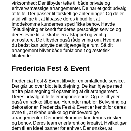
virksomhed; Der tilbyder telte til både private og
erhvervsmæssige arrangementer. De har et godt udvalg
af telte. Der passer til forskellige anledninger. Og de er
altid villige til, at tilpasse deres tilbud for, at
imødekomme kundernes specifikke behov. Havde
Teltudlejning er kendt for deres personlige service og
deres evne til, at skabe en afslappet og venlig
atmosfære. De tilbyder også rådgivning om. Hvordan
du bedst kan udnytte det tilgængelige rum. Så dit
arrangement bliver både funktionelt og æstetisk
tiltalende.
Fredericia Fest & Event
Fredericia Fest & Event tilbyder en omfattende service.
Der går ud over blot teltudlejning. De kan hjælpe med
alt fra planlægning til opsætning af dit arrangement.
Deres udvalg af telte er imponerende. Og de tilbyder
også en række tilbehør. Herunder møbler. Belysning og
dekorationer. Fredericia Fest & Event er kendt for deres
evne til, at skabe unikke og mindeværdige
arrangementer. Der imødekommer kundernes ønsker
og behov. Deres team er erfarent og kreativt. Hvilket gør
dem til en ideel partner for enhver. Der ønsker, at