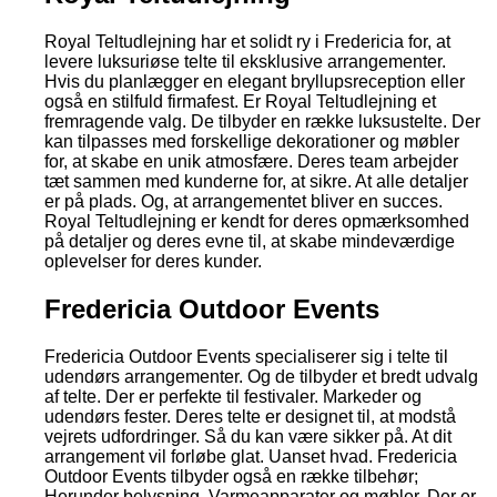
Royal Teltudlejning har et solidt ry i Fredericia for, at
levere luksuriøse telte til eksklusive arrangementer.
Hvis du planlægger en elegant bryllupsreception eller
også en stilfuld firmafest. Er Royal Teltudlejning et
fremragende valg. De tilbyder en række luksustelte. Der
kan tilpasses med forskellige dekorationer og møbler
for, at skabe en unik atmosfære. Deres team arbejder
tæt sammen med kunderne for, at sikre. At alle detaljer
er på plads. Og, at arrangementet bliver en succes.
Royal Teltudlejning er kendt for deres opmærksomhed
på detaljer og deres evne til, at skabe mindeværdige
oplevelser for deres kunder.
Fredericia Outdoor Events
Fredericia Outdoor Events specialiserer sig i telte til
udendørs arrangementer. Og de tilbyder et bredt udvalg
af telte. Der er perfekte til festivaler. Markeder og
udendørs fester. Deres telte er designet til, at modstå
vejrets udfordringer. Så du kan være sikker på. At dit
arrangement vil forløbe glat. Uanset hvad. Fredericia
Outdoor Events tilbyder også en række tilbehør;
Herunder belysning. Varmeapparater og møbler. Der er