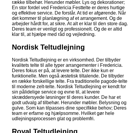
række tilbehør. Herunder møbler. Lys og dekorationer;
En stor fordel ved Fredericia Festtelte er deres hurtige
og effektive service. De forstår. At tid er afgørende. Når
det kommer til planlægning af et arrangement. Og de
arbejder hårdt for, at sikre. At alt er klar til den store dag.
Deres team er venligt og professionelt. Og de er altid
klar til, at hjælpe med råd og vejledning.
Nordisk Teltudlejning
Nordisk Teltudlejning er en virksomhed. Der tilbyder
kvalitets telte til alle typer arrangementer i Fredericia.
Deres fokus er på, at levere telte. Der ikke kun er
funktionelle. Men også æstetisk tiltalende. De tilbyder
en række forskellige telte. Fra traditionelle pagode-telte
til moderne zelt-telte. Nordisk Teltudlejning er kendt for
sin pålidelige service og evne til, at levere
skræddersyede løsninger til deres kunder. De har et
godt udvalg af tilbehør. Herunder møbler. Belysning og
gulve. Som kan tilpasses dine specifikke behov; Deres
team er erfarne og hjælpsomme. Hvilket gør hele
udlejningsprocessen glat og problemfri.
Royal Teltudlejning