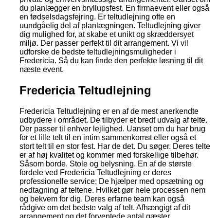
du planlægger en bryllupsfest. En firmaevent eller også
en fødselsdagsfejring. Er teltudlejning ofte en
uundgåelig del af planlægningen. Teltudlejning giver
dig mulighed for, at skabe et unikt og skræddersyet
miljø. Der passer perfekt til dit arrangement. Vi vil
udforske de bedste teltudlejningsmuligheder i
Fredericia. Så du kan finde den perfekte løsning til dit
næste event.
Fredericia Teltudlejning
Fredericia Teltudlejning er en af de mest anerkendte
udbydere i området. De tilbyder et bredt udvalg af telte.
Der passer til enhver lejlighed. Uanset om du har brug
for et lille telt til en intim sammenkomst eller også et
stort telt til en stor fest. Har de det. Du søger. Deres telte
er af høj kvalitet og kommer med forskellige tilbehør.
Såsom borde. Stole og belysning. En af de største
fordele ved Fredericia Teltudlejning er deres
professionelle service; De hjælper med opsætning og
nedtagning af teltene. Hvilket gør hele processen nem
og bekvem for dig. Deres erfarne team kan også
rådgive om det bedste valg af telt. Afhængigt af dit
arrangement og det forventede antal gæster.